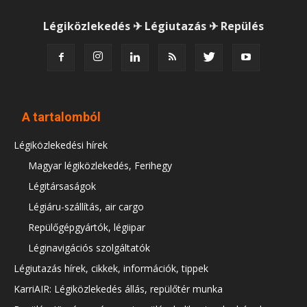
Légiközlekedés ✈ Légiutazás ✈ Repülés
A tartalomból
Légiközlekedési hírek
Magyar légiközlekedés, Ferihegy
Légitársaságok
Légiáru-szállítás, air cargo
Repülőgépgyártók, légiipar
Léginavigációs szolgáltatók
Légiutazás hírek, cikkek, információk, tippek
KarriAIR: Légiközlekedés állás, repülőtér munka