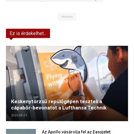
Kft.
Hirdetés
Ez is érdekelhet...
Keskenytörzsű repülőgépen teszteli a
cápabőr-bevonatot a Lufthansa Technik
2026.08.01.
Az Apollo vásárolja fel az Easyjetet