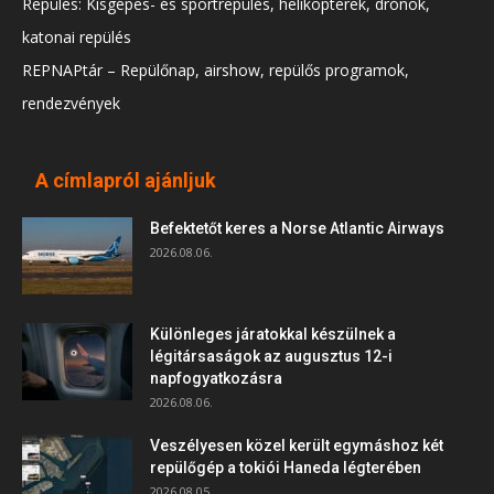
Repülés: Kisgépes- és sportrepülés, helikopterek, drónok,
katonai repülés
REPNAPtár – Repülőnap, airshow, repülős programok,
rendezvények
A címlapról ajánljuk
Befektetőt keres a Norse Atlantic Airways
2026.08.06.
Különleges járatokkal készülnek a
légitársaságok az augusztus 12-i
napfogyatkozásra
2026.08.06.
Veszélyesen közel került egymáshoz két
repülőgép a tokiói Haneda légterében
2026.08.05.