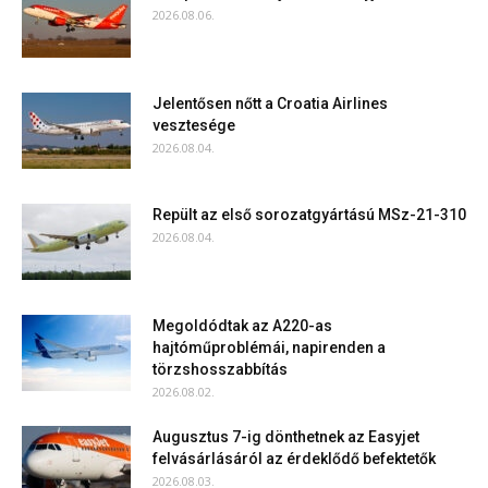
2026.08.06.
Jelentősen nőtt a Croatia Airlines
vesztesége
2026.08.04.
Repült az első sorozatgyártású MSz-21-310
2026.08.04.
Megoldódtak az A220-as
hajtóműproblémái, napirenden a
törzshosszabbítás
2026.08.02.
Augusztus 7-ig dönthetnek az Easyjet
felvásárlásáról az érdeklődő befektetők
2026.08.03.