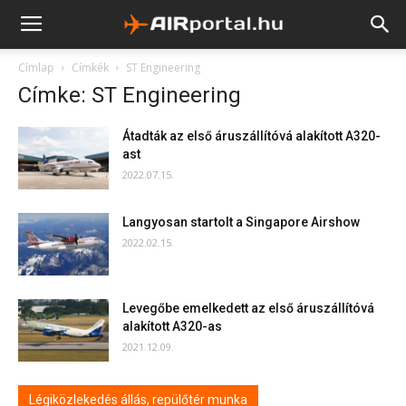
Címlap
Címkék
ST Engineering
Címke: ST Engineering
Átadták az első áruszállítóvá alakított A320-
ast
2022.07.15.
Langyosan startolt a Singapore Airshow
2022.02.15.
Levegőbe emelkedett az első áruszállítóvá
alakított A320-as
2021.12.09.
Légiközlekedés állás, repülőtér munka