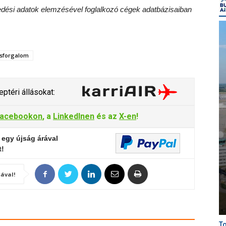
edési adatok elemzésével foglalkozó cégek adatbázisaiban
sforgalom
ptéri állásokat:
acebookon
, a
LinkedInen
és az
X-en
!
 egy újság árával
t!
ával!
To