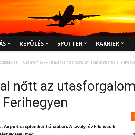
ÁS
REPÜLÉS
SPOTTER
KARRIER
közlekedés
Csaknem 12%-kal nőtt az utasforgalom szeptemberben Ferihegy
l nőtt az utasforgalo
 Ferihegyen
est Airport szeptember hónapban. A tavalyi év kilencedik
ésnek felel meg.