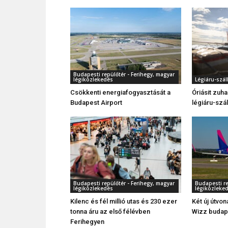
Budapesti repülőtér - Ferihegy, magyar
légiközlekedés
Légiáru-száll
Csökkenti energiafogyasztását a
Óriásit zuh
Budapest Airport
légiáru-szál
Budapesti repülőtér - Ferihegy, magyar
Budapesti re
légiközlekedés
légiközleke
Kilenc és fél millió utas és 230 ezer
Két új útvon
tonna áru az első félévben
Wizz budape
Ferihegyen