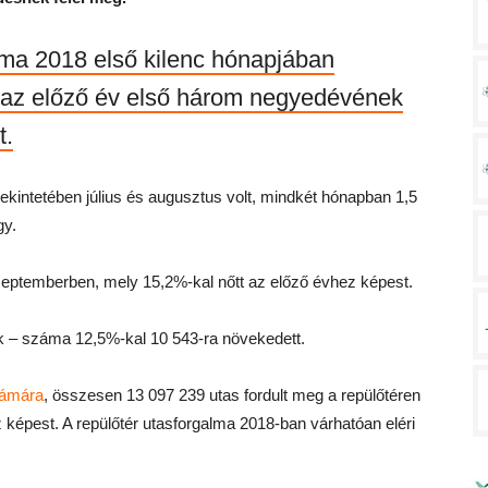
lma 2018 első kilenc hónapjában
 az előző év első három negyedévének
t.
ekintetében július és augusztus volt, mindkét hónapban 1,5
gy.
szeptemberben, mely 15,2%-kal nőtt az előző évhez képest.
ok – száma 12,5%-kal 10 543-ra növekedett.
számára
, összesen 13 097 239 utas fordult meg a repülőtéren
épest. A repülőtér utasforgalma 2018-ban várhatóan eléri