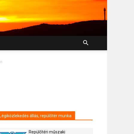
en
m
Légiközlekedés állás, repülőtér munka
Repülőtéri műszaki