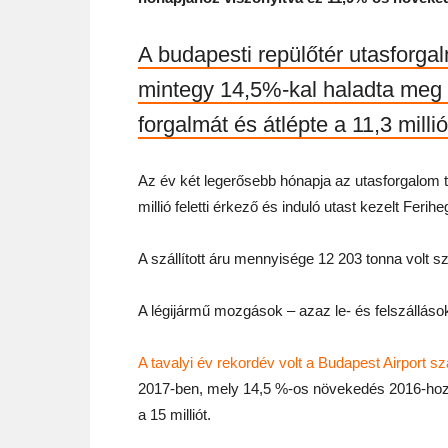
A budapesti repülőtér utasforga
mintegy 14,5%-kal haladta meg
forgalmát és átlépte a 11,3 millió
Az év két legerősebb hónapja az utasforgalom t
millió feletti érkező és induló utast kezelt Ferihe
A szállított áru mennyisége 12 203 tonna volt 
A légijármű mozgások – azaz le- és felszállás
A tavalyi év rekordév volt a Budapest Airport 
2017-ben, mely 14,5 %-os növekedés 2016-hoz k
a 15 milliót.