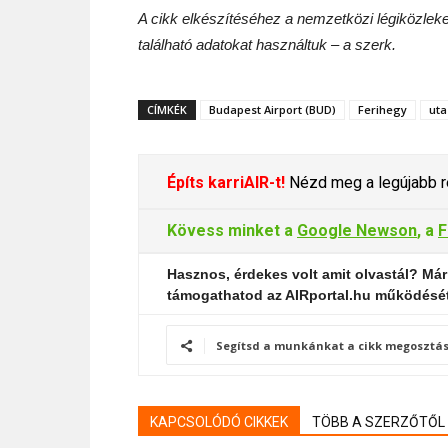
A cikk elkészítéséhez a nemzetközi légiközlek
található adatokat használtuk – a szerk.
CÍMKÉK
Budapest Airport (BUD)
Ferihegy
uta
Építs karriAIR-t!
Nézd meg a legújabb re
Kövess minket a
Google Newson
, a
F
Hasznos, érdekes volt amit olvastál? Már
támogathatod az AIRportal.hu működésé
Segítsd a munkánkat a cikk megosztás
KAPCSOLÓDÓ CIKKEK
TÖBB A SZERZŐTŐL