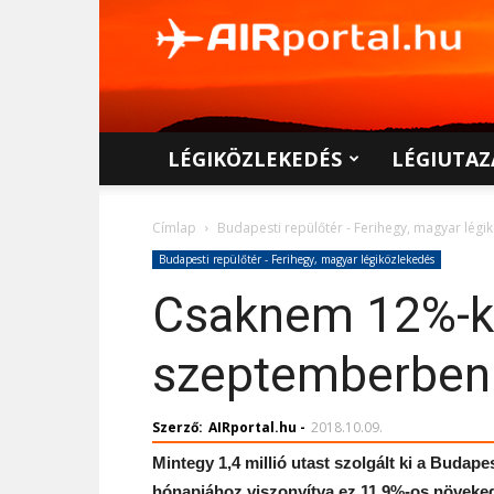
AIRportal.hu
LÉGIKÖZLEKEDÉS
LÉGIUTAZ
Címlap
Budapesti repülőtér - Ferihegy, magyar légi
Budapesti repülőtér - Ferihegy, magyar légiközlekedés
Csaknem 12%-ka
szeptemberben
Szerző:
AIRportal.hu
-
2018.10.09.
Mintegy 1,4 millió utast szolgált ki a Budap
hónapjához viszonyítva ez 11,9%-os növeked