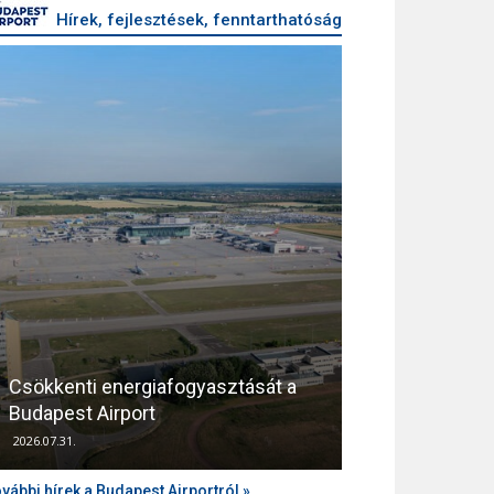
Hírek, fejlesztések, fenntarthatóság
Csökkenti energiafogyasztását a
Támogatja az
Budapest Airport
zajvédelmét a
2026.07.31.
2026.04.10.
vábbi hírek a Budapest Airportról »