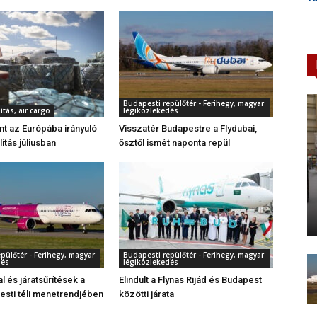
Budapesti repülőtér - Ferihegy, magyar
ítás, air cargo
légiközlekedés
ant az Európába irányuló
Visszatér Budapestre a Flydubai,
lítás júliusban
ősztől ismét naponta repül
pülőtér - Ferihegy, magyar
Budapesti repülőtér - Ferihegy, magyar
dés
légiközlekedés
al és járatsűrítések a
Elindult a Flynas Rijád és Budapest
sti téli menetrendjében
közötti járata