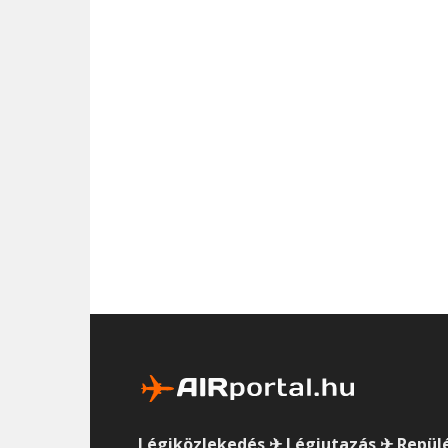
Légiközlekedés ✈ Légiutazás ✈ Repül