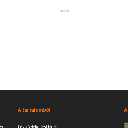
Hirdetés
A tartalomból
A
és
Légiközlekedési hírek