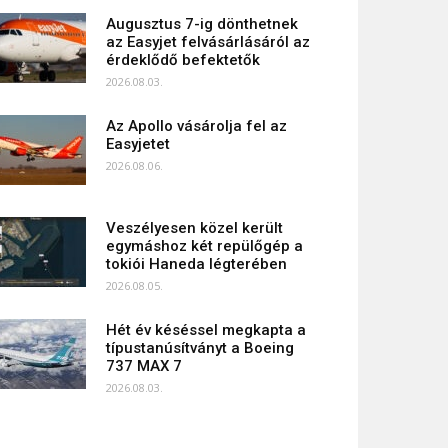
Augusztus 7-ig dönthetnek
az Easyjet felvásárlásáról az
érdeklődő befektetők
2026.08.03.
Az Apollo vásárolja fel az
Easyjetet
2026.08.06.
Veszélyesen közel került
egymáshoz két repülőgép a
tokiói Haneda légterében
2026.08.05.
Hét év késéssel megkapta a
típustanúsítványt a Boeing
737 MAX 7
2026.08.03.