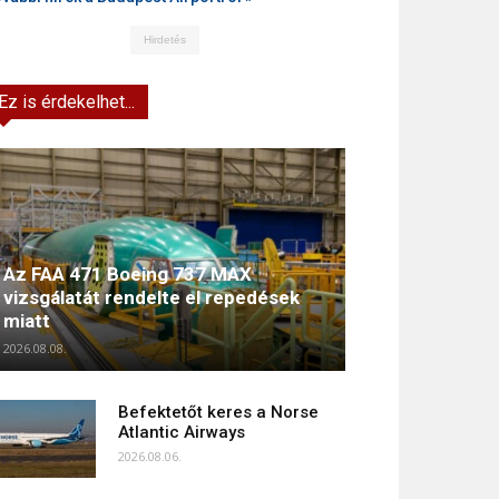
Hirdetés
Ez is érdekelhet...
Az FAA 471 Boeing 737 MAX
vizsgálatát rendelte el repedések
miatt
2026.08.08.
Befektetőt keres a Norse
Atlantic Airways
2026.08.06.