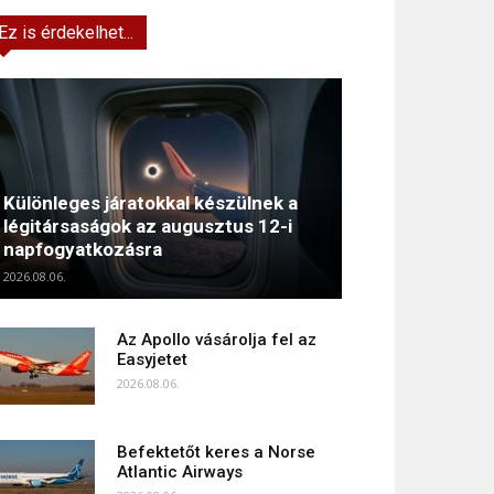
Ez is érdekelhet...
Különleges járatokkal készülnek a
légitársaságok az augusztus 12-i
napfogyatkozásra
2026.08.06.
Az Apollo vásárolja fel az
Easyjetet
2026.08.06.
Befektetőt keres a Norse
Atlantic Airways