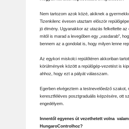
Nem tartozom azok közé, akiknek a gyermekkori á
Tizenkilenc évesen utaztam először repülőgépen
jó élmény. Ugyanakkor az utazás felkeltette az
mitől is marad a levegőben egy „vasdarab”, hog
bennem az a gondolat is, hogy milyen lenne rep
Az egykori miskolci repülőtéren akkoriban tartott
körülmények között a repülőgép-vezetést is kip
ahhoz, hogy ezt a pályát válasszam.
Egerben elvégeztem a testnevelőedző szakot,
keresztféléves posztgraduális képzésére, ott s
engedélyem.
Innentől egyenes út vezethetett volna valam
HungaroControlhoz?