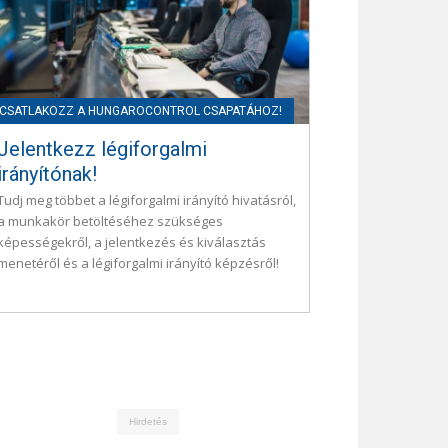
Jelentkezz légiforgalmi
irányítónak!
Tudj meg többet a légiforgalmi irányító hivatásról,
a munkakör betöltéséhez szükséges
képességekről, a jelentkezés és kiválasztás
menetéről és a légiforgalmi irányító képzésről!
Hirdetés