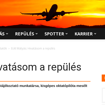
ÁS
REPÜLÉS
SPOTTER
KARRIER
ltatók
Eckl Mátyás: Hivatásom a repülés
vatásom a repülés
stájékoztató munkatársa, kisgépes oktatópilóta mesélt