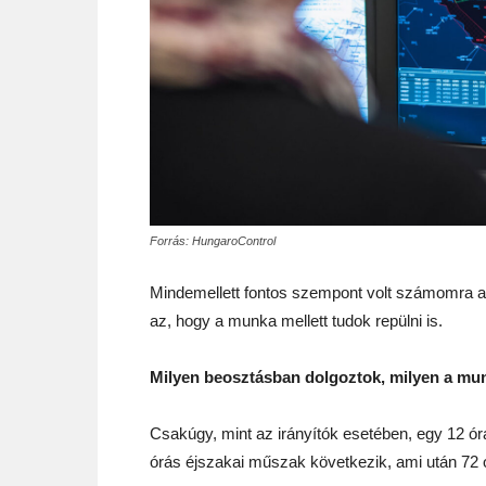
Forrás: HungaroControl
Mindemellett fontos szempont volt számomra a s
az, hogy a munka mellett tudok repülni is.
Milyen beosztásban dolgoztok, milyen a mun
Csakúgy, mint az irányítók esetében, egy 12 ó
órás éjszakai műszak következik, ami után 72 ór