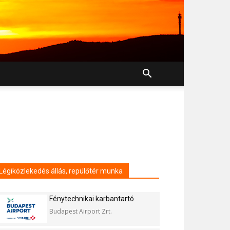
Légiközlekedés állás, repülőtér munka
Fénytechnikai karbantartó
Budapest Airport Zrt.