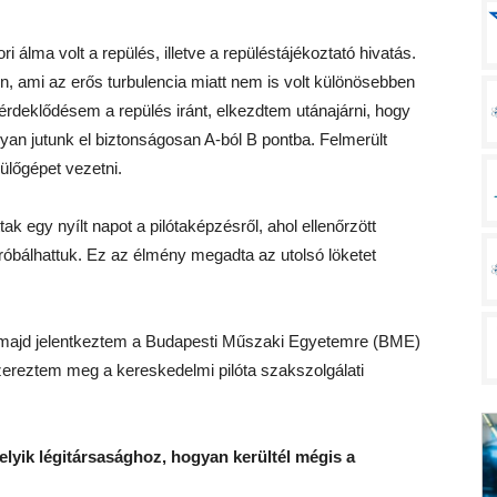
lma volt a repülés, illetve a repüléstájékoztató hivatás.
, ami az erős turbulencia miatt nem is volt különösebben
 érdeklődésem a repülés iránt, elkezdtem utánajárni, hogy
yan jutunk el biztonságosan A-ból B pontba. Felmerült
ülőgépet vezetni.
ak egy nyílt napot a pilótaképzésről, ahol ellenőrzött
róbálhattuk. Ez az élmény megadta az utolsó löketet
 majd jelentkeztem a Budapesti Műszaki Egyetemre (BME)
zereztem meg a kereskedelmi pilóta szakszolgálati
elyik légitársasághoz, hogyan kerültél mégis a