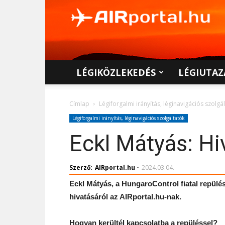
AIRportal.hu
LÉGIKÖZLEKEDÉS
LÉGIUTAZ
Címlap
Légiforgalmi irányítás, léginavigációs szolgá
Légiforgalmi irányítás, léginavigációs szolgáltatók
Eckl Mátyás: Hi
Szerző:
AIRportal.hu
-
2024.03.04.
Eckl Mátyás, a HungaroControl fiatal repülé
hivatásáról az AIRportal.hu-nak.
Hogyan kerültél kapcsolatba a repüléssel?