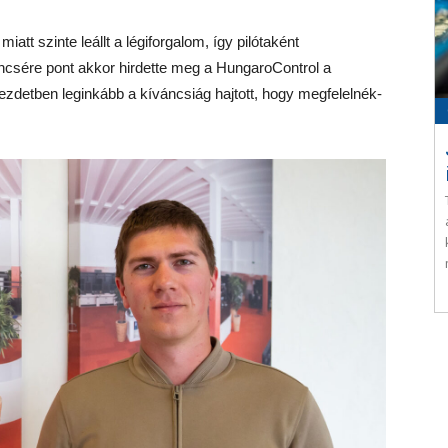
att szinte leállt a légiforgalom, így pilótaként
ncsére pont akkor hirdette meg a HungaroControl a
ezdetben leginkább a kíváncsiág hajtott, hogy megfelelnék-