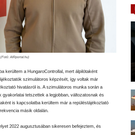
(Fotó: AIRportal.hu)
a kerültem a HungaroControllal, mert álpilótaként
stájékoztatók szimulátoros képzését, így voltak már
jékoztató hivatásról is. A szimulátoros munka során a
k gyakorlatai tetszettek a legjobban, változatosnak és
taként is kapcsolatba kerültem már a repüléstájékoztató
a frekvencia másik oldalán.
elyet 2022 augusztusában sikeresen befejeztem, és