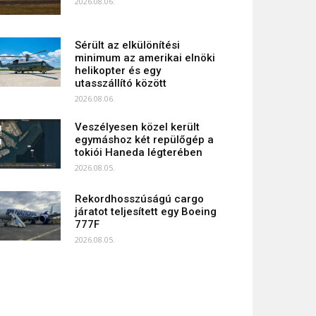
2026.08.06.
Sérült az elkülönítési
minimum az amerikai elnöki
helikopter és egy
utasszállító között
2026.08.06.
Veszélyesen közel került
egymáshoz két repülőgép a
tokiói Haneda légterében
2026.08.05.
Rekordhosszúságú cargo
járatot teljesített egy Boeing
777F
2026.08.05.