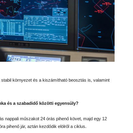
tabil környezet és a kiszámítható beosztás is, valamint
ka és a szabadidő közötti egyensúly?
rás nappali műszakot 24 órás pihenő követ, majd egy 12
a pihenő jár, aztán kezdődik elölről a ciklus.