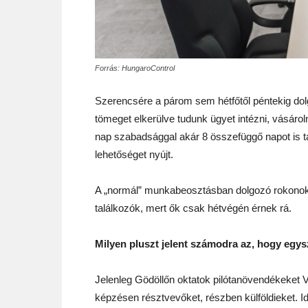
Forrás: HungaroControl
Szerencsére a párom sem hétfőtől péntekig do
tömeget elkerülve tudunk ügyet intézni, vásárol
nap szabadsággal akár 8 összefüggő napot is tá
lehetőséget nyújt.
A „normál” munkabeosztásban dolgozó rokonokk
találkozók, mert ők csak hétvégén érnek rá.
Milyen pluszt jelent számodra az, hogy egysz
Jelenleg Gödöllőn oktatok pilótanövendékeket
képzésen résztvevőket, részben külföldieket. Id