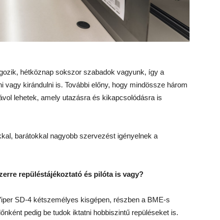
lgozik, hétköznap sokszor szabadok vagyunk, így a
ni vagy kirándulni is. További előny, hogy mindössze három
vol lehetek, amely utazásra és kikapcsolódásra is
al, barátokkal nagyobb szervezést igényelnek a
erre repüléstájékoztató és pilóta is vagy?
 Viper SD-4 kétszemélyes kisgépen, részben a BME-s
őnként pedig be tudok iktatni hobbiszintű repüléseket is.