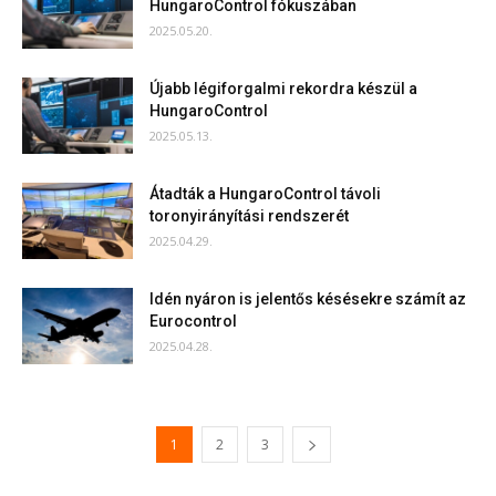
HungaroControl fókuszában
2025.05.20.
Újabb légiforgalmi rekordra készül a
HungaroControl
2025.05.13.
Átadták a HungaroControl távoli
toronyirányítási rendszerét
2025.04.29.
Idén nyáron is jelentős késésekre számít az
Eurocontrol
2025.04.28.
1
2
3