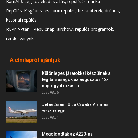
KarriAIR: Légiközlekedés állás, repülőtér munka
Repülés: Kisgépes- és sportrepülés, helikopterek, drónok,
katonai repülés
REPNAPtár – Repülőnap, airshow, repülős programok,
rendezvények
A címlapról ajánljuk
Különleges járatokkal készülnek a
légitársaságok az augusztus 12-i
napfogyatkozásra
2026.08.06.
Jelentősen nőtt a Croatia Airlines
vesztesége
2026.08.04.
Megoldódtak az A220-as