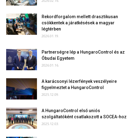
2026.02.16.
Rekordforgalom mellett drasztikusan
csökkentek a járatkésések a magyar
légtérben
2026.01.19.
Partnerségre lép a HungaroControl és az
Óbudai Egyetem
2026.01.16.
A karácsonyi lézerfények veszélyeire
figyelmeztet a HungaroControl
2025.12.09.
A HungaroControl első uniós
szolgáltatóként csatlakozott a SOCEA-hoz
2025.12.03.