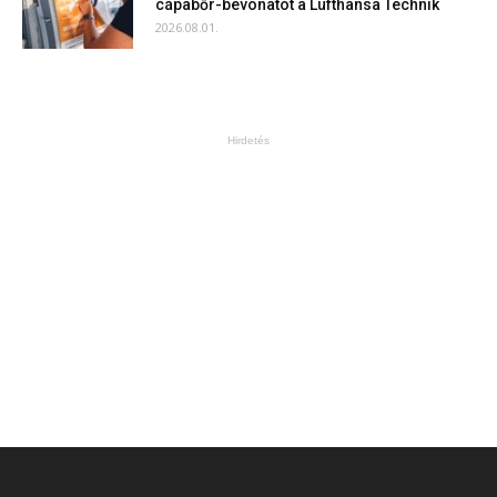
cápabőr-bevonatot a Lufthansa Technik
2026.08.01.
Hirdetés