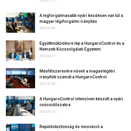
2025.07.17.
A legforgalmasabb nyári kezdésen van túl a
magyar légiforgalmi irányítás
2025.07.09.
Együttműködésre lép a HungaroControl és a
Nemzeti Közszolgálati Egyetem
2025.06.17.
Másfélszeresére növeli a magaslégtéri
irányítók számát a HungaroControl
2025.05.30.
A HungaroControl intenzíven készült a nyári
csúcsidőszakra
2025.05.27.
Repülésbiztonság és innováció a