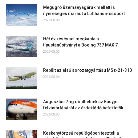
Megugró üzemanyagárak mellett is
nyereséges maradt a Lufthansa-csoport
2026.08.05.
Hét év késéssel megkapta a
típustanúsítványt a Boeing 737 MAX 7
2026.08.03.
Repült az első sorozatgyártású MSz-21-310
2026.08.04.
Augusztus 7-ig dönthetnek az Easyjet
felvásárlásáról az érdeklődő befektetők
2026.08.03.
Keskenytörzsű repülőgépen teszteli a