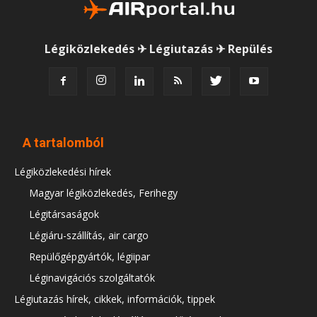
Légiközlekedés ✈ Légiutazás ✈ Repülés
A tartalomból
Légiközlekedési hírek
Magyar légiközlekedés, Ferihegy
Légitársaságok
Légiáru-szállítás, air cargo
Repülőgépgyártók, légiipar
Léginavigációs szolgáltatók
Légiutazás hírek, cikkek, információk, tippek