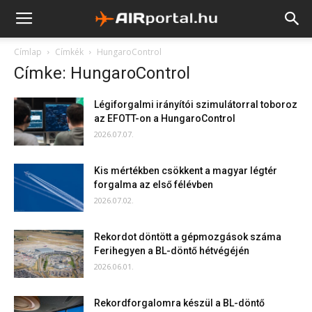
Címlap
Címkék
HungaroControl
Címke: HungaroControl
Légiforgalmi irányítói szimulátorral toboroz
az EFOTT-on a HungaroControl
2026.07.07.
Kis mértékben csökkent a magyar légtér
forgalma az első félévben
2026.07.02.
Rekordot döntött a gépmozgások száma
Ferihegyen a BL-döntő hétvégéjén
2026.06.01.
Rekordforgalomra készül a BL-döntő