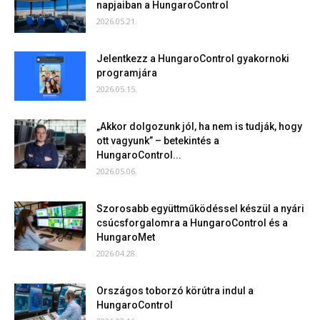
napjaiban a HungaroControl
2026.05.21.
Jelentkezz a HungaroControl gyakornoki
programjára
2026.05.15.
„Akkor dolgozunk jól, ha nem is tudják, hogy
ott vagyunk” – betekintés a
HungaroControl...
2026.05.06.
Szorosabb együttműködéssel készül a nyári
csúcsforgalomra a HungaroControl és a
HungaroMet
2026.04.28.
Országos toborzó körútra indul a
HungaroControl