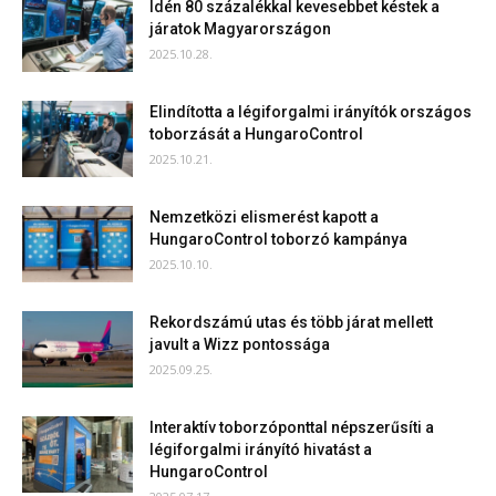
Idén 80 százalékkal kevesebbet késtek a
járatok Magyarországon
2025.10.28.
Elindította a légiforgalmi irányítók országos
toborzását a HungaroControl
2025.10.21.
Nemzetközi elismerést kapott a
HungaroControl toborzó kampánya
2025.10.10.
Rekordszámú utas és több járat mellett
javult a Wizz pontossága
2025.09.25.
Interaktív toborzóponttal népszerűsíti a
légiforgalmi irányító hivatást a
HungaroControl