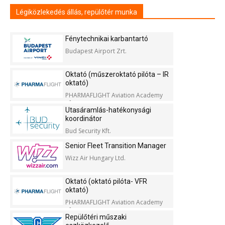
Légiközlekedés állás, repülőtér munka
Fénytechnikai karbantartó
Budapest Airport Zrt.
Oktató (műszeroktató pilóta – IR
oktató)
PHARMAFLIGHT Aviation Academy
Kft.
Utasáramlás-hatékonysági
koordinátor
Bud Security Kft.
Senior Fleet Transition Manager
Wizz Air Hungary Ltd.
Oktató (oktató pilóta- VFR
oktató)
PHARMAFLIGHT Aviation Academy
Kft.
Repülőtéri műszaki