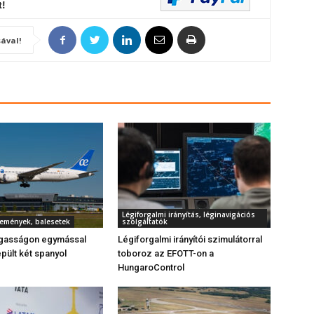
t!
ával!
Légiforgalmi irányítás, léginavigációs
semények, balesetek
szolgáltatók
gasságon egymással
Légiforgalmi irányítói szimulátorral
ült két spanyol
toboroz az EFOTT-on a
HungaroControl