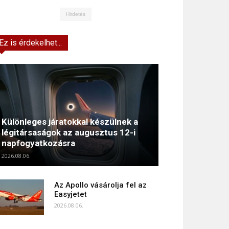
Hirdetés
Ez is érdekelhet...
Különleges járatokkal készülnek a
légitársaságok az augusztus 12-i
napfogyatkozásra
2026.08.06.
Az Apollo vásárolja fel az
Easyjetet
2026.08.06.