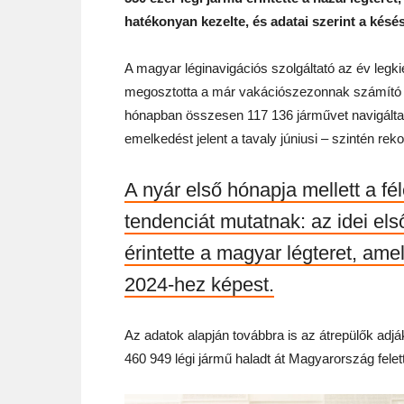
hatékonyan kezelte, és adatai szerint a késé
A magyar léginavigációs szolgáltató az év legki
megosztotta a már vakációszezonnak számító jún
hónapban összesen 117 136 járművet navigálta
emelkedést jelent a tavaly júniusi – szintén re
A nyár első hónapja mellett a f
tendenciát mutatnak: az idei el
érintette a magyar légteret, am
2024-hez képest.
Az adatok alapján továbbra is az átrepülők adj
460 949 légi jármű haladt át Magyarország felet