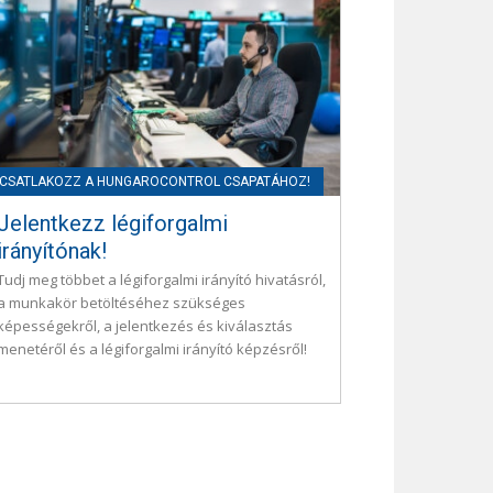
Jelentkezz légiforgalmi
irányítónak!
Tudj meg többet a légiforgalmi irányító hivatásról,
a munkakör betöltéséhez szükséges
képességekről, a jelentkezés és kiválasztás
menetéről és a légiforgalmi irányító képzésről!