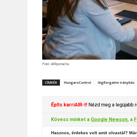
Fotó: AIRportal.hu
CÍMKÉK
HungaroControl
légiforgalmi irányítás
Építs karriAIR-t!
Nézd meg a legújabb re
Kövess minket a
Google Newson
, a
F
Hasznos, érdekes volt amit olvastál? Már