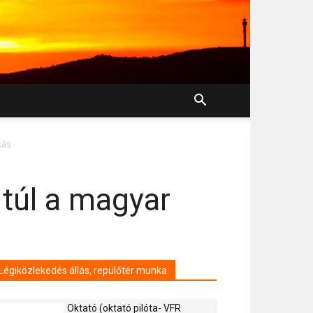
tás
túl a magyar
Légiközlekedés állás, repülőtér munka
Oktató (oktató pilóta- VFR