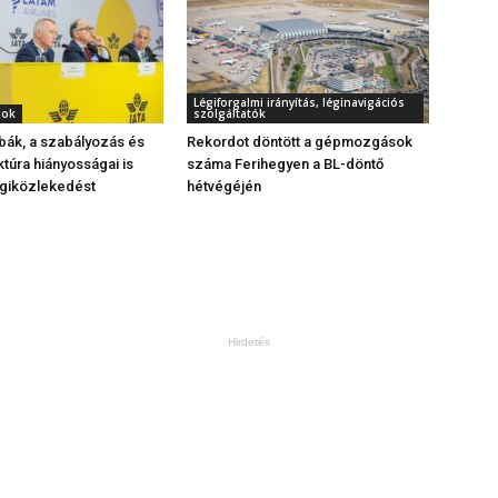
Légiforgalmi irányítás, léginavigációs
gok
szolgáltatók
bák, a szabályozás és
Rekordot döntött a gépmozgások
ktúra hiányosságai is
száma Ferihegyen a BL-döntő
égiközlekedést
hétvégéjén
Hirdetés