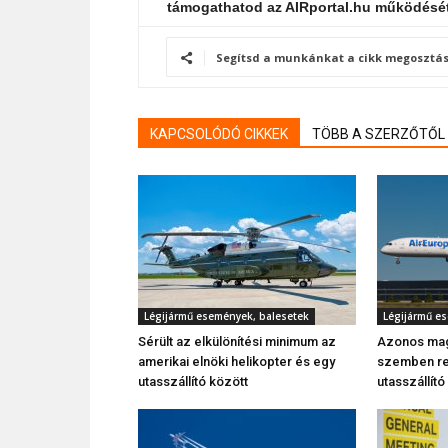
támogathatod az AIRportal.hu működésé
Segítsd a munkánkat a cikk megosztás
KAPCSOLÓDÓ CIKKEK
TÖBB A SZERZŐTŐL
Légijármű események, balesetek
Légijármű e
Sérült az elkülönítési minimum az
Azonos ma
amerikai elnöki helikopter és egy
szemben rep
utasszállító között
utasszállító