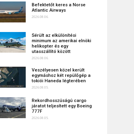
Befektetőt keres a Norse
Atlantic Airways
2026.08.06.
Sérült az elkülönítési
minimum az amerikai elnöki
helikopter és egy
utasszállító között
2026.08.06.
Veszélyesen közel került
egymáshoz két repülőgép a
tokiói Haneda légterében
2026.08.05.
Rekordhosszúságú cargo
járatot teljesített egy Boeing
777F
2026.08.05.