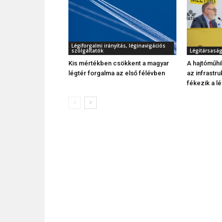
Légiforgalmi irányítás, léginavigációs
szolgáltatók
Légitársasá
Kis mértékben csökkent a magyar
A hajtóműhi
légtér forgalma az első félévben
az infrastru
fékezik a l