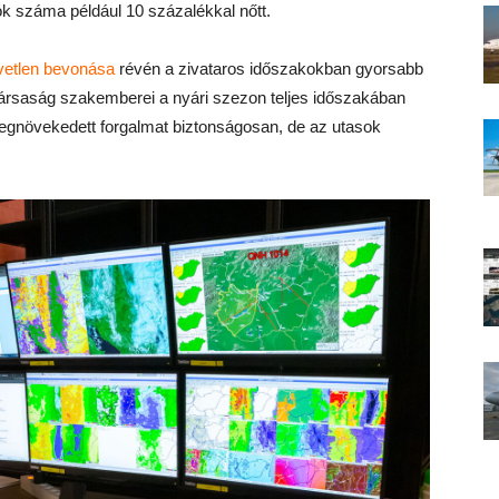
tók száma például 10 százalékkal nőtt.
vetlen bevonása
révén a zivataros időszakokban gyorsabb
ársaság szakemberei a nyári szezon teljes időszakában
egnövekedett forgalmat biztonságosan, de az utasok