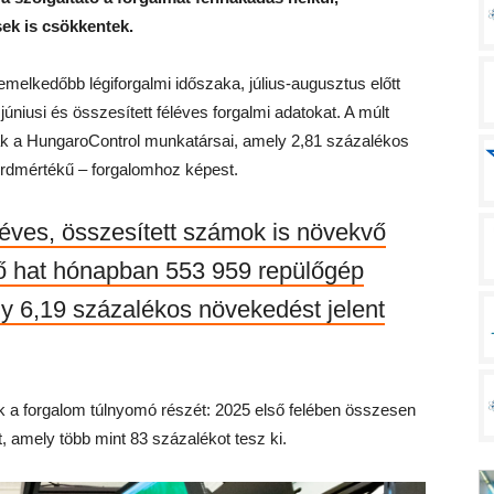
sek is csökkentek.
emelkedőbb légiforgalmi időszaka, július-augusztus előtt
iusi és összesített féléves forgalmi adatokat. A múlt
k a HungaroControl munkatársai, amely 2,81 százalékos
kordmértékű – forgalomhoz képest.
éléves, összesített számok is növekvő
ső hat hónapban 553 959 repülőgép
ely 6,19 százalékos növekedést jelent
ák a forgalom túlnyomó részét: 2025 első felében összesen
t, amely több mint 83 százalékot tesz ki.