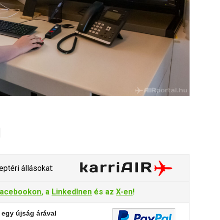
ptéri állásokat:
acebookon
, a
LinkedInen
és az
X-en
!
 egy újság árával