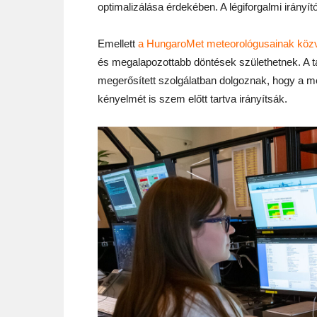
optimalizálása érdekében. A légiforgalmi irányí
Emellett
a HungaroMet meteorológusainak köz
és megalapozottabb döntések születhetnek. A t
megerősített szolgálatban dolgoznak, hogy a m
kényelmét is szem előtt tartva irányítsák.