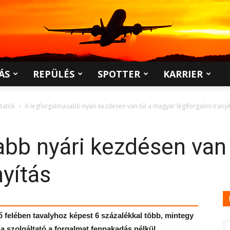
ÁS
REPÜLÉS
SPOTTER
KARRIER
ltatók
A legforgalmasabb nyári kezdésen van túl a magyar légiforgalmi irányí
bb nyári kezdésen van 
nyítás
ő felében tavalyhoz képest 6 százalékkal több, mintegy
, a szolgáltató a forgalmat fennakadás nélkül,