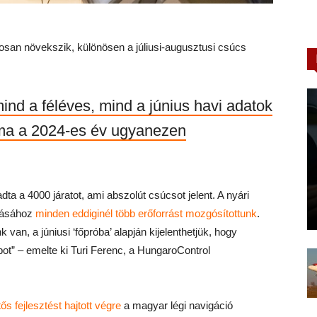
tosan növekszik, különösen a júliusi-augusztusi csúcs
nd a féléves, mind a június havi adatok
áma a 2024-es év ugyanezen
ta a 4000 járatot, ami abszolút csúcsot jelent. A nyári
ításához
minden eddiginél több erőforrást mozgósítottunk
.
an, a júniusi ‘főpróba’ alapján kijelenthetjük, hogy
pot” – emelte ki Turi Ferenc, a HungaroControl
tős fejlesztést hajtott végre
a magyar légi navigáció