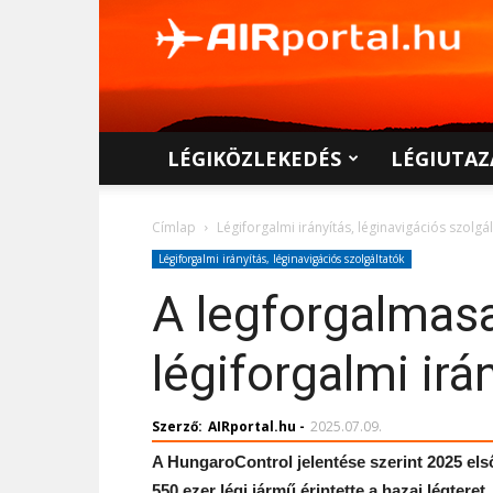
AIRportal.hu
LÉGIKÖZLEKEDÉS
LÉGIUTAZ
Címlap
Légiforgalmi irányítás, léginavigációs szolgá
Légiforgalmi irányítás, léginavigációs szolgáltatók
A legforgalmasa
légiforgalmi irá
Szerző:
AIRportal.hu
-
2025.07.09.
A HungaroControl jelentése szerint 2025 els
550 ezer légi jármű érintette a hazai légteret