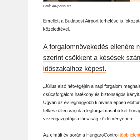
Fotó: AIRportal.hu
Emellett a Budapest Airport terhelése is fokoza
közeledtével.
A forgalomnövekedés ellenére mi
szerint csökkent a késések sz
időszakaihoz képest.
„Július első hétvégéjén a napi forgalom meghalad
csúcsforgalom hatékony és biztonságos irány
Ugyan az év legnagyobb kihívása éppen előttünk v
felkészülten várjuk a legforgalmasabb két hóna
vezérigazgatója a társaság közleményében.
Az elmúlt év során a HungaroControl
több jelen