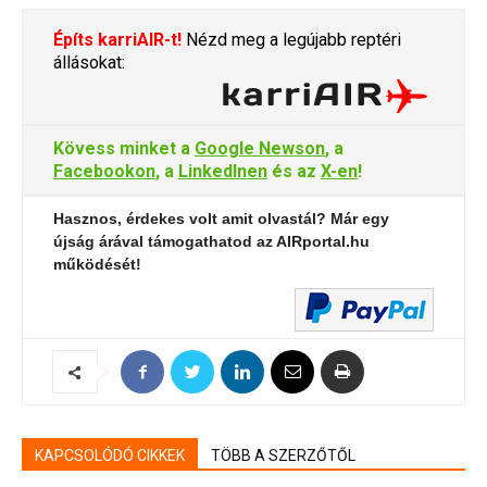
Építs karriAIR-t!
Nézd meg a legújabb reptéri
állásokat:
Kövess minket a
Google Newson
, a
Facebookon
, a
LinkedInen
és az
X-en
!
Hasznos, érdekes volt amit olvastál? Már egy
újság árával támogathatod az AIRportal.hu
működését!
KAPCSOLÓDÓ CIKKEK
TÖBB A SZERZŐTŐL