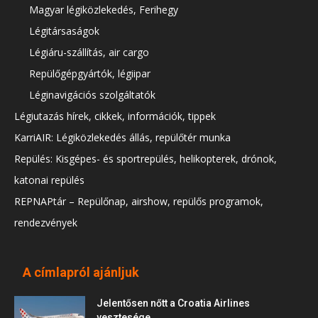
Magyar légiközlekedés, Ferihegy
Légitársaságok
Légiáru-szállítás, air cargo
Repülőgépgyártók, légiipar
Léginavigációs szolgáltatók
Légiutazás hírek, cikkek, információk, tippek
KarriAIR: Légiközlekedés állás, repülőtér munka
Repülés: Kisgépes- és sportrepülés, helikopterek, drónok,
katonai repülés
REPNAPtár – Repülőnap, airshow, repülős programok,
rendezvények
A címlapról ajánljuk
Jelentősen nőtt a Croatia Airlines
vesztesége