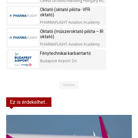
Celebi Ground Handling Hungary Kft.
Oktató (oktató pilóta- VFR
oktató)
PHARMAFLIGHT Aviation Academy
Kft.
Oktató (műszeroktató pilóta – IR
oktató)
PHARMAFLIGHT Aviation Academy
Kft.
Fénytechnikai karbantartó
Budapest Airport Zrt.
Hirdetés
Ez is érdekelhet...