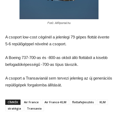
Fotó: AIRportal.hu
A csoport low-cost cégénél a jelenlegi 79 gépes flottát évente
5-6 repülőgéppel növelné a csoport.
A Boeing 737-700-as és -800-as okból álló flottából a kisebb
befogadóképességű -700-as típus távozik.
A csoport a Transavianál sem tervezi jelenleg az új generációs
repülőgépek forgalomba állítását.
CÍMKÉK
Air France
Air France-KLM
flottafejlesztés
KLM
stratégia
Transavia