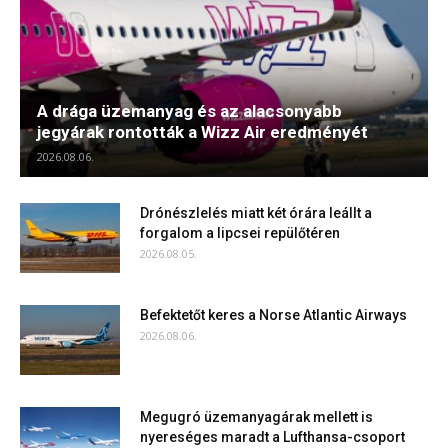
A drága üzemanyag és az alacsonyabb
jegyárak rontották a Wizz Air eredményét
2026.08.06.
Drónészlelés miatt két órára leállt a
forgalom a lipcsei repülőtéren
2026.08.05.
Befektetőt keres a Norse Atlantic Airways
2026.08.06.
Megugró üzemanyagárak mellett is
nyereséges maradt a Lufthansa-csoport