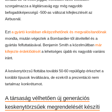
szorgalmazza a légitársaság egy még nagyobb
befogadóképességű -500-as változat kifejlesztését az
Airbusnál.
Ezt
a gyártó korábban elképzelhetőnek és megvalósítandónak
mondta, miután végeztek a Bombardier-től átvétellel és a
gyártás felfuttatásával. Benjamin Smith a közelmúltban
már
kifejezte érdeklődését
a lehetséges újabb és nagyobb variáns
iránt.
A keskenytörzsű flottába további 50-60 repülőgép érkezhet a
korábbi típusok leváltására, de ezekről a prezentáció nem
tartalmaz konkrétumot.
A társaság vélhetően új generációs
keskenytörzsűek megrendelését készíti