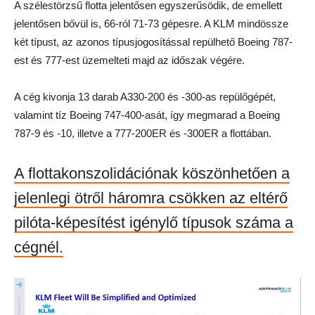
A szélestörzsű flotta jelentősen egyszerűsödik, de emellett
jelentősen bővül is, 66-ról 71-73 gépesre. A KLM mindössze
két típust, az azonos típusjogosítással repülhető Boeing 787-
est és 777-est üzemelteti majd az időszak végére.
A cég kivonja 13 darab A330-200 és -300-as repülőgépét,
valamint tíz Boeing 747-400-asát, így megmarad a Boeing
787-9 és -10, illetve a 777-200ER és -300ER a flottában.
A flottakonszolidációnak köszönhetően a
jelenlegi ötről háromra csökken az eltérő
pilóta-képesítést igénylő típusok száma a
cégnél.