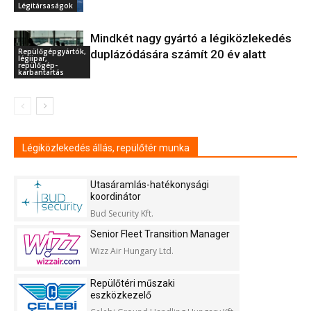
Légitársaságok
Mindkét nagy gyártó a légiközlekedés
Repülőgépgyártók,
duplázódására számít 20 év alatt
légiipar,
repülőgép-
karbantartás
Légiközlekedés állás, repülőtér munka
Utasáramlás-hatékonysági
koordinátor
Bud Security Kft.
Senior Fleet Transition Manager
Wizz Air Hungary Ltd.
Repülőtéri műszaki
eszközkezelő