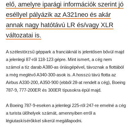
elő, amelyre iparági információk szerint jó
eséllyel pályázik az A321neo és akár
annak nagy hatótávú LR és/vagy XLR
változatai is.
A szélestörzsű géppark a franciáknál is jelentősen bővül majd
a jelenlegi 87-ről 118-123 gépre. Mint ismert, a cég nem
számol a tíz darab A380-as óriásgépével, távoznak a flottából
a még meglévő A340-300-asok is. A hosszú távú flotta az
Airbus A330-200, A350-900 (ebből 28-at rendelt a cég), Boeing
787-9, 777-200ER és 300ER típusokra épül majd.
A Boeing 787-9-eseken a jelenlegi 225-ről 247-re emelné a cég
a turista ülőhelyek számát, amennyiben erről a
légiutaskísérőkkel sikerül megállapodni.