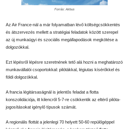
Forrás: Airbus
Az Air France-nál a már folyamatban lévő költségcsökkentés
és átszervezés mellett a stratégiai feladatok között szerepel
az új munkaügyi és szociális megállapodások megkötése a
dolgozókkal.
Ezt lépésről lépésre szeretnének tető alá hozni a meghatározó
munkavállalói csoportokkal: pilótákkal, légiutas kísérőkkel és
földi dolgozókkal.
A francia légitársaságnál is jelentős feladat a flotta
konszolidációja, itt kilencről 5-7-re csökkentik az eltérő pilóta-
jogosításokat igénylő típusok számát.
A regionális flottát a jelenlegi 70 helyett 50-60 repülőgéppel