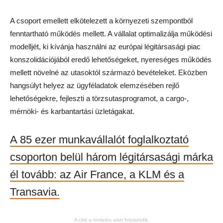
A csoport emellett elkötelezett a környezeti szempontból
fenntartható működés mellett. A vállalat optimalizálja működési
modelljét, ki kívánja használni az európai légitársasági piac
konszolidációjából eredő lehetőségeket, nyereséges működés
mellett növelné az utasoktól származó bevételeket. Eközben
hangsúlyt helyez az ügyféladatok elemzésében rejlő
lehetőségekre, fejleszti a törzsutasprogramot, a cargo-,
mérnöki- és karbantartási üzletágakat.
A 85 ezer munkavállalót foglalkoztató
csoporton belül három légitársasági márka
él tovább: az Air France, a KLM és a
Transavia.
A cikk a hirdetés alatt folytatódik.