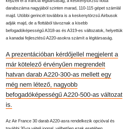
képzeli el a francia légitársaság, a keskenytörzsű flotta
darabszáma nagyjából szinten marad, 110-115 gépet számlál
majd. Utóbbi gerincét továbbra is a keskenytörzsű Airbusok
adják majd, de a flottából távoznak a kisebb
befogadóképességű A318-as és A319-es változatok, helyettük
a kanadai fejlesztésű A220-asokra számít a légitársaság.
A prezentációban kérdőjellel megjelent a
már kötelező érvényűen megrendelt
hatvan darab A220-300-as mellett egy
még nem létező, nagyobb
befogadóképességű A220-500-as változat
is.
Az Air France 30 darab A220-asra rendelkezik opcióval és
további 30-ra vételi joggal, vélhetően ezek esetében