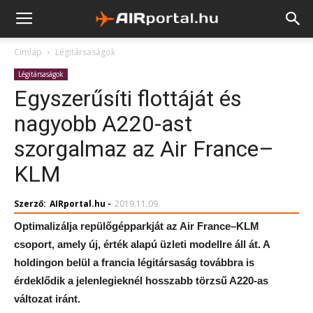
Címlap
Légitársaságok
Légitársaságok
Egyszerűsíti flottáját és
nagyobb A220-ast
szorgalmaz az Air France–
KLM
Szerző:
AIRportal.hu
-
2019.11.09.
Optimalizálja repülőgépparkját az Air France–KLM
csoport, amely új, érték alapú üzleti modellre áll át. A
holdingon belül a francia légitársaság továbbra is
érdeklődik a jelenlegieknél hosszabb törzsű A220-as
változat iránt.