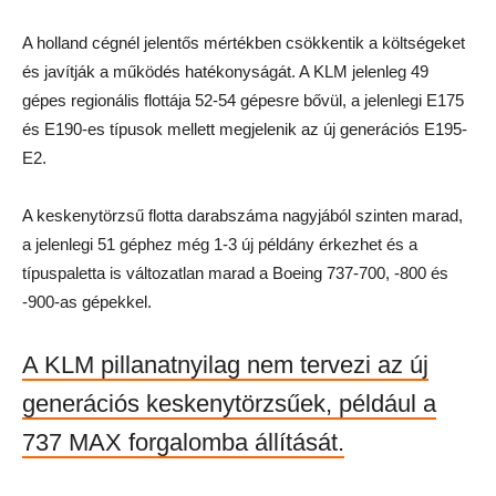
A holland cégnél jelentős mértékben csökkentik a költségeket
és javítják a működés hatékonyságát. A KLM jelenleg 49
gépes regionális flottája 52-54 gépesre bővül, a jelenlegi E175
és E190-es típusok mellett megjelenik az új generációs E195-
E2.
A keskenytörzsű flotta darabszáma nagyjából szinten marad,
a jelenlegi 51 géphez még 1-3 új példány érkezhet és a
típuspaletta is változatlan marad a Boeing 737-700, -800 és
-900-as gépekkel.
A KLM pillanatnyilag nem tervezi az új
generációs keskenytörzsűek, például a
737 MAX forgalomba állítását.