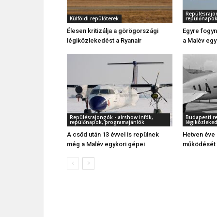
Repülésrajon
Külföldi repülőterek
repülőnapok
Élesen kritizálja a görögországi
Egyre fogyn
légiközlekedést a Ryanair
a Malév egy
Repülésrajongók - airshow infók,
Budapesti re
repülőnapok, programajánlók
légiközleke
A csőd után 13 évvel is repülnek
Hetven éve
még a Malév egykori gépei
működését 