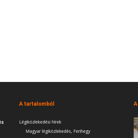
A tartalomból
A
és
Légiközlekedési hírek
Magyar légiközlekedés, Ferihegy