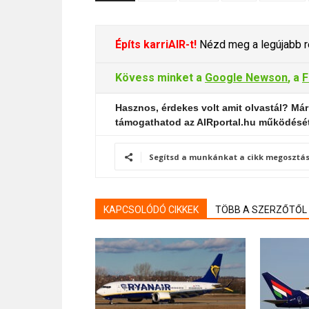
Építs karriAIR-t!
Nézd meg a legújabb re
Kövess minket a
Google Newson
, a
F
Hasznos, érdekes volt amit olvastál? Már
támogathatod az AIRportal.hu működésé
Segítsd a munkánkat a cikk megosztás
KAPCSOLÓDÓ CIKKEK
TÖBB A SZERZŐTŐL