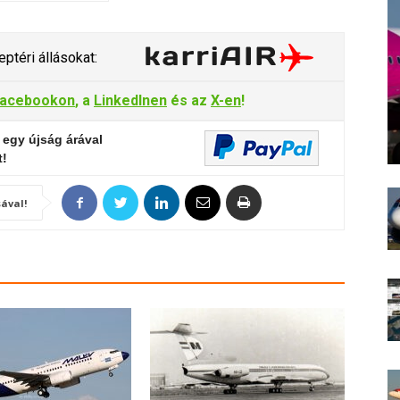
ptéri állásokat:
acebookon
, a
LinkedInen
és az
X-en
!
 egy újság árával
t!
ával!