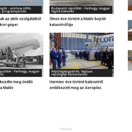
gók - airshow infók,
Budapesti repülőtér - Ferihegy, magyar
, programajánlók
légiközlekedés
ak az aktív szolgálatból
Ötven éve történt a Malév bejrúti
kori gépei
katasztrófája
pülőtér - Ferihegy, magyar
Repülőgépgyártók, légiipar,
dés
repülőgép-karbantartás
 kezdte meg önálló
Harminc éve történt balesetről
a Malév
emlékezett meg az Aeroplex
Hirdetés