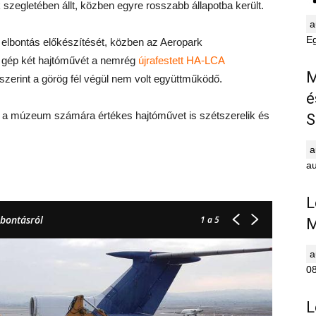
 szegletében állt, közben egyre rosszabb állapotba került.
E
elbontás előkészítését, közben az Aeropark
gép két hajtóművét a nemrég
újrafestett HA-LCA
M
zerint a görög fél végül nem volt együttműködő.
é
 a múzeum számára értékes hajtóművet is szétszerelik és
S
au
L
 bontásról
1
a 5
M
0
L