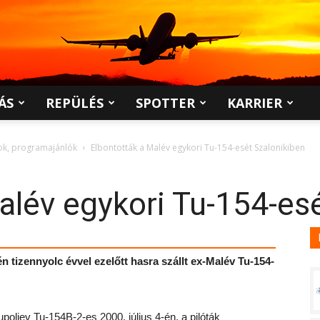
ÁS
REPÜLÉS
SPOTTER
KARRIER
pok, programajánlók
Elbontották a Malév egykori Tu-154-esét Szalonikiben
alév egykori Tu-154-es
n tizennyolc évvel ezelőtt hasra szállt ex-Malév Tu-154-
poljev Tu-154B-2-es 2000. július 4-én, a pilóták