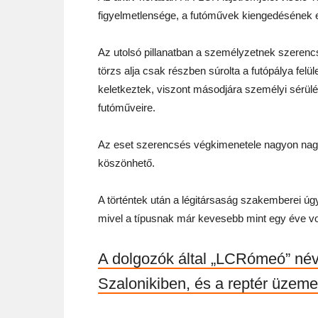
figyelmetlensége, a futóművek kiengedésének el
Az utolsó pillanatban a személyzetnek szerencsé
törzs alja csak részben súrolta a futópálya felü
keletkeztek, viszont másodjára személyi sérülés 
futóműveire.
Az eset szerencsés végkimenetele nagyon nagy
köszönhető.
A történtek után a légitársaság szakemberei úgy
mivel a típusnak már kevesebb mint egy éve vol
A dolgozók által „LCRómeó” név
Szalonikiben, és a reptér üzemel