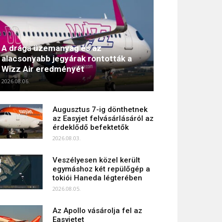
A drága üzemanyag és az
alacsonyabb jegyárak rontották a
Wizz Air eredményét
2026.08.06.
Augusztus 7-ig dönthetnek
az Easyjet felvásárlásáról az
érdeklődő befektetők
2026.08.03.
Veszélyesen közel került
egymáshoz két repülőgép a
tokiói Haneda légterében
2026.08.05.
Az Apollo vásárolja fel az
Easyjetet