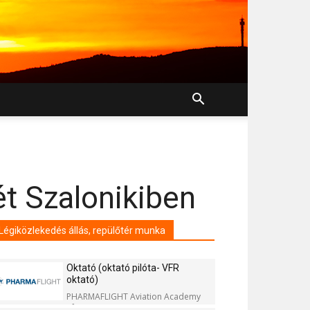
ét Szalonikiben
Légiközlekedés állás, repülőtér munka
Oktató (oktató pilóta- VFR
oktató)
PHARMAFLIGHT Aviation Academy
Kft.