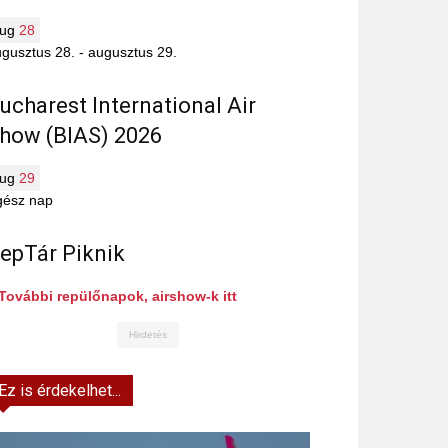
aug
28
gusztus 28.
-
augusztus 29.
ucharest International Air
how (BIAS) 2026
aug
29
gész nap
epTár Piknik
További repülőnapok, airshow-k itt
Hirdetés
Ez is érdekelhet...