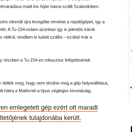
maradása miatt kis híján hasra szállt Szalonikiben.
re sikerült újra levegőbe emelnie a repülőgépet, így a
letét. A Tu-154-esben azonban így is jelentős károk
nélkül, rendben le tudott szállni – ezúttal már a
 részben a Tu-154-es robusztus felépítésének
 ítélték meg, hogy nem térülne meg a gép helyreállítása,
t hátra a Malévnél a típus végleges kivonásáig.
en emlegetett gép ezért ott maradt
tetőjének tulajdonába került.