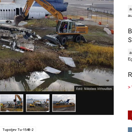
au
B
S
E
R
> 
Fotó: Nikolaos Vithoulkas
Tupoljev Tu-154B-2