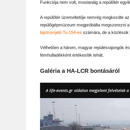
Funkciója nem volt, mostanáig a repülőtér egyik
A repülőtér üzemeltetője nemrég megkezdte az 
repülőgépmúzeum megpróbálta megszerezni a 
lajstromjelű Tu-154-es
számára, de a közlésük s
Vélhetően a három, magyar repülésrajongók és
fémhulladékként értékesítik tehát.
Galéria a HA-LCR bontásáról
A life-events.gr oldalon megjelent felvételek a