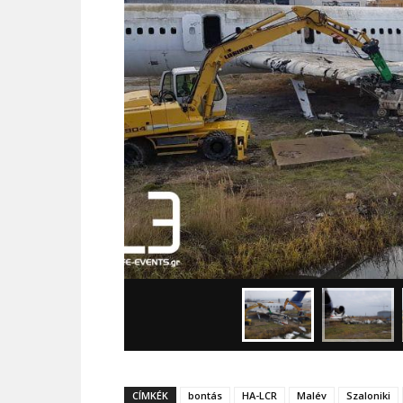
CÍMKÉK
bontás
HA-LCR
Malév
Szaloniki