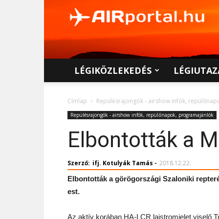
AIRportal.hu
LÉGIKÖZLEKEDÉS
LÉGIUTAZ
Címlap
Repülésrajongók - airshow infók, repülőna
Repülésrajongók - airshow infók, repülőnapok, programajánlók
Elbontották a M
Szerző:
ifj. Kotulyák Tamás
-
2018.12.22.
Elbontották a görögországi Szaloniki repteré
est.
Az aktív korában HA-LCR lajstromjelet viselő Tu