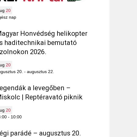
aug
20
gész nap
agyar Honvédség helikopter
s haditechnikai bemutató
zolnokon 2026.
aug
20
gusztus 20.
-
augusztus 22.
egendák a levegőben –
iskolc | Reptéravató piknik
aug
20
8:00
-
10:00
égi parádé – augusztus 20.