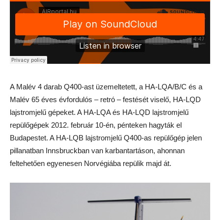
A Malév 4 darab Q400-ast üzemeltetett, a HA-LQA/B/C és a
Malév 65 éves évfordulós – retró – festését viselő, HA-LQD
lajstromjelű gépeket. A HA-LQA és HA-LQD lajstromjelű
repülőgépek 2012. február 10-én, pénteken hagyták el
Budapestet. A HA-LQB lajstromjelű Q400-as repülőgép jelen
pillanatban Innsbruckban van karbantartáson, ahonnan
feltehetően egyenesen Norvégiába repülik majd át.