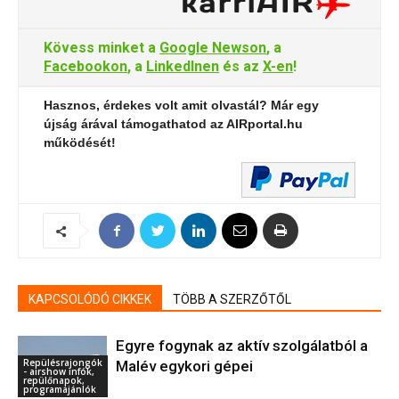
Kövess minket a
Google Newson
, a
Facebookon
, a
LinkedInen
és az
X-en
!
Hasznos, érdekes volt amit olvastál? Már egy
újság árával támogathatod az AIRportal.hu
működését!
KAPCSOLÓDÓ CIKKEK
TÖBB A SZERZŐTŐL
Egyre fogynak az aktív szolgálatból a
Repülésrajongók
Malév egykori gépei
- airshow infók,
repülőnapok,
programajánlók