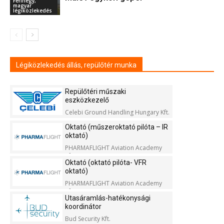
Ferihegy,
magyar
légiközlekedés
Légiközlekedés állás, repülőtér munka
Repülőtéri műszaki
eszközkezelő
Celebi Ground Handling Hungary Kft.
Oktató (műszeroktató pilóta – IR
oktató)
PHARMAFLIGHT Aviation Academy
Kft.
Oktató (oktató pilóta- VFR
oktató)
PHARMAFLIGHT Aviation Academy
Kft.
Utasáramlás-hatékonysági
koordinátor
Bud Security Kft.