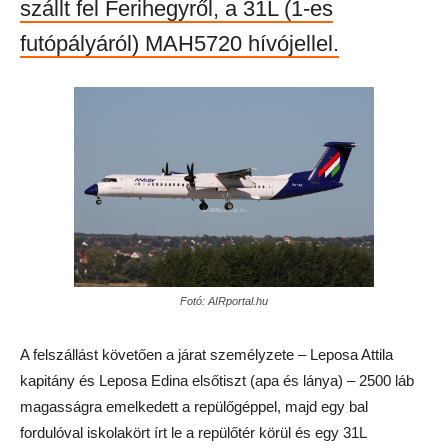
szállt fel Ferihegyről, a 31L (1-es
futópályáról) MAH5720 hívójellel.
Fotó: AIRportal.hu
A felszállást követően a járat személyzete – Leposa Attila
kapitány és Leposa Edina elsőtiszt (apa és lánya) – 2500 láb
magasságra emelkedett a repülőgéppel, majd egy bal
fordulóval iskolakört írt le a repülőtér körül és egy 31L