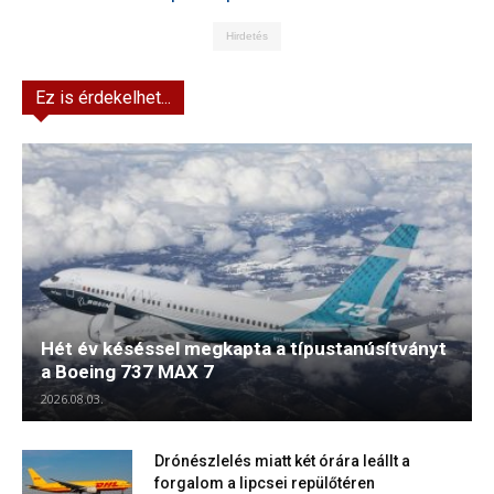
Hirdetés
Ez is érdekelhet...
Hét év késéssel megkapta a típustanúsítványt
a Boeing 737 MAX 7
2026.08.03.
Drónészlelés miatt két órára leállt a
forgalom a lipcsei repülőtéren