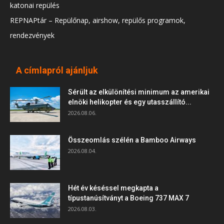
katonai repülés
REPNAPtár – Repülőnap, airshow, repülős programok,
rendezvények
A címlapról ajánljuk
Sérült az elkülönítési minimum az amerikai
elnöki helikopter és egy utasszállító...
2026.08.06.
Összeomlás szélén a Bamboo Airways
2026.08.04.
Hét év késéssel megkapta a
típustanúsítványt a Boeing 737 MAX 7
2026.08.03.