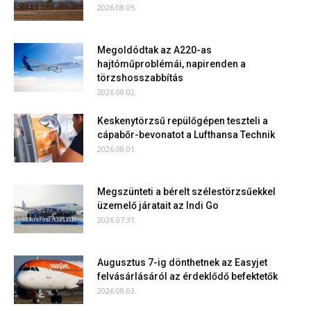
2026.08.05.
Megoldódtak az A220-as
hajtóműproblémái, napirenden a
törzshosszabbítás
2026.08.02.
Keskenytörzsű repülőgépen teszteli a
cápabőr-bevonatot a Lufthansa Technik
2026.08.01.
Megszünteti a bérelt szélestörzsűekkel
üzemelő járatait az Indi Go
2026.07.31.
Augusztus 7-ig dönthetnek az Easyjet
felvásárlásáról az érdeklődő befektetők
2026.08.03.