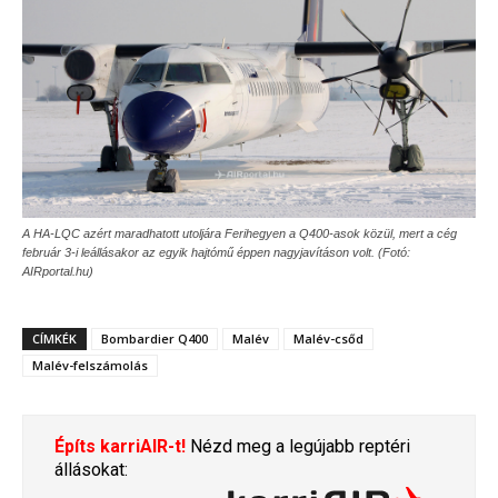
A HA-LQC azért maradhatott utoljára Ferihegyen a Q400-asok közül, mert a cég
február 3-i leállásakor az egyik hajtómű éppen nagyjavításon volt. (Fotó:
AIRportal.hu)
CÍMKÉK
Bombardier Q400
Malév
Malév-csőd
Malév-felszámolás
Építs karriAIR-t!
Nézd meg a legújabb reptéri
állásokat: