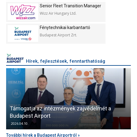
Senior Fleet Transition Manager
Wizz Air Hungary Ltd.
Fénytechnikai karbantartó
Budapest Airport Zrt.
Hírek, fejlesztések, fenntarthatóság
Támogatja az intézmények zajvédelmét a
V
Budapest Airport
2026.04.10.
További hírek a Budapest Airportról »