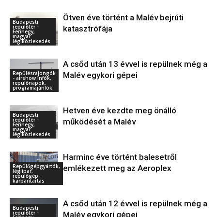
Ötven éve történt a Malév bejrúti
Budapesti
repülőtér -
katasztrófája
Ferihegy,
magyar
légiközlekedés
A csőd után 13 évvel is repülnek még a
Repülésrajongók
Malév egykori gépei
- airshow infók,
repülőnapok,
programajánlók
Hetven éve kezdte meg önálló
Budapesti
repülőtér -
működését a Malév
Ferihegy,
magyar
légiközlekedés
Harminc éve történt balesetről
Repülőgépgyártók,
emlékezett meg az Aeroplex
légiipar,
repülőgép-
karbantartás
A csőd után 12 évvel is repülnek még a
Budapesti
repülőtér -
Malév egykori gépei