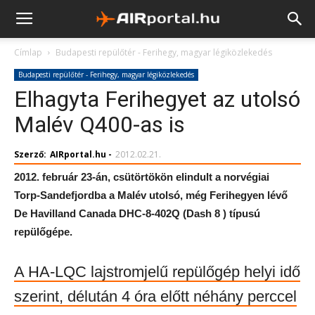
Címlap
Budapesti repülőtér - Ferihegy, magyar légiközlekedés
Budapesti repülőtér - Ferihegy, magyar légiközlekedés
Elhagyta Ferihegyet az utolsó
Malév Q400-as is
Szerző:
AIRportal.hu
-
2012.02.21.
2012. február 23-án, csütörtökön elindult a norvégiai
Torp-Sandefjordba a Malév utolsó, még Ferihegyen lévő
De Havilland Canada DHC-8-402Q (Dash 8 ) típusú
repülőgépe.
A HA-LQC lajstromjelű repülőgép helyi idő
szerint, délután 4 óra előtt néhány perccel