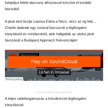
futópálya feletti alacsony áthúzással köszönt el korábbi
bázisától.
A járat első tisztje Leposa Edina a Nézz, nézz az ég felé…
Charlie dalának egy sorával búcsúzott a légiforgalmi
irányítástól és mindazoktól, akik hallgatták az utolsó járat
távozását a Budapest Approach frekvenciáján:
A cikk a hirdetés alatt folytatódik.
A teljes rádióforgalmazás a közelkörzeti légiforgalmi
irányítással: