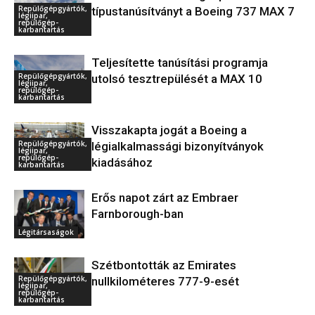
Repülőgépgyártók,
típustanúsítványt a Boeing 737 MAX 7
légiipar,
repülőgép-
karbantartás
Teljesítette tanúsítási programja
Repülőgépgyártók,
utolsó tesztrepülését a MAX 10
légiipar,
repülőgép-
karbantartás
Visszakapta jogát a Boeing a
Repülőgépgyártók,
légialkalmassági bizonyítványok
légiipar,
repülőgép-
kiadásához
karbantartás
Erős napot zárt az Embraer
Farnborough-ban
Légitársaságok
Szétbontották az Emirates
Repülőgépgyártók,
nullkilométeres 777-9-esét
légiipar,
repülőgép-
karbantartás