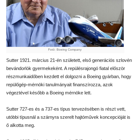
Fotó: Boeing Company
Sutter 1921. március 21-én született, első generációs szlovén
bevándorlók gyermekeként. A repülésrajongó fiatal először
részmunkaidőben kezdett el dolgozni a Boeing gyárban, hogy
repülőgép-mérnöki tanulmányait finanszírozza, azok
végeztével később a Boeing mérnöke lett.
Sutter 727-es és a 737-es típus tervezésében is részt vett,
utóbbi típusnál a szárnyra szerelt hajtóművek koncepcióját is
ő alkotta meg.