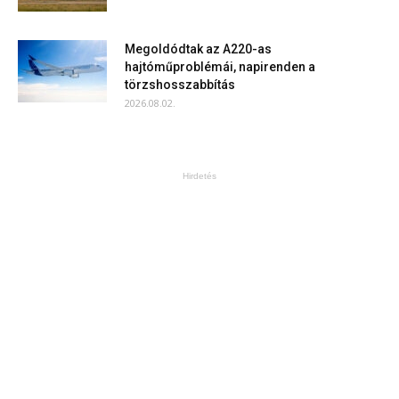
Megoldódtak az A220-as
hajtóműproblémái, napirenden a
törzshosszabbítás
2026.08.02.
Hirdetés