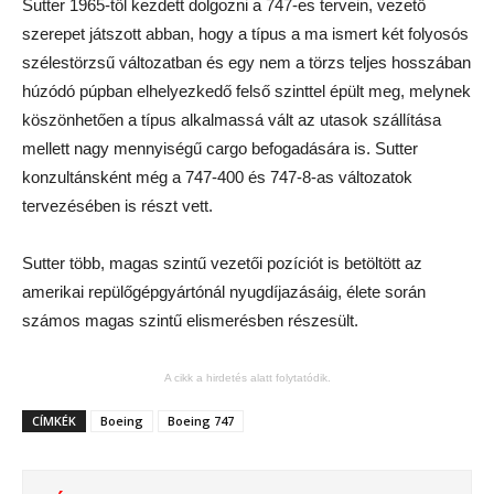
Sutter 1965-től kezdett dolgozni a 747-es tervein, vezető
szerepet játszott abban, hogy a típus a ma ismert két folyosós
szélestörzsű változatban és egy nem a törzs teljes hosszában
húzódó púpban elhelyezkedő felső szinttel épült meg, melynek
köszönhetően a típus alkalmassá vált az utasok szállítása
mellett nagy mennyiségű cargo befogadására is. Sutter
konzultánsként még a 747-400 és 747-8-as változatok
tervezésében is részt vett.
Sutter több, magas szintű vezetői pozíciót is betöltött az
amerikai repülőgépgyártónál nyugdíjazásáig, élete során
számos magas szintű elismerésben részesült.
A cikk a hirdetés alatt folytatódik.
CÍMKÉK
Boeing
Boeing 747