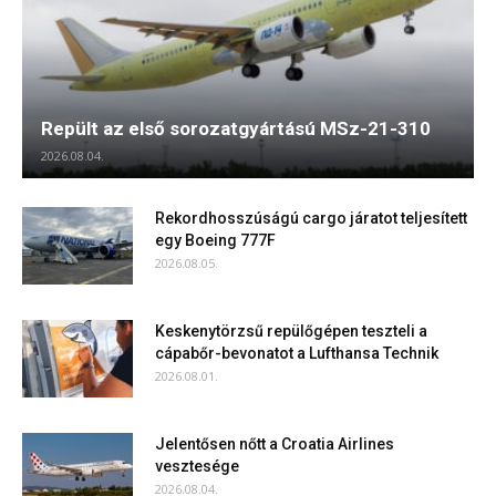
Repült az első sorozatgyártású MSz-21-310
2026.08.04.
Rekordhosszúságú cargo járatot teljesített
egy Boeing 777F
2026.08.05.
Keskenytörzsű repülőgépen teszteli a
cápabőr-bevonatot a Lufthansa Technik
2026.08.01.
Jelentősen nőtt a Croatia Airlines
vesztesége
2026.08.04.