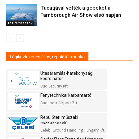
Tucatjával vették a gépeket a
Farnborough Air Show első napján
Légitársaságok
Légiközlekedés állás, repülőtér munka
Utasáramlás-hatékonysági
koordinátor
Bud Security Kft.
Fénytechnikai karbantartó
Budapest Airport Zrt.
Repülőtéri műszaki
eszközkezelő
Celebi Ground Handling Hungary Kft.