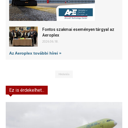
Fontos szakmai eseményen tárgyal az
Aeroplex
2026.06.18.
Az Aeroplex további hírei »
Hirdetés
Ez is érdekelhet...