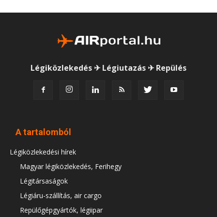
Légiközlekedés ✈ Légiutazás ✈ Repülés
A tartalomból
Légiközlekedési hírek
Magyar légiközlekedés, Ferihegy
Légitársaságok
Légiáru-szállítás, air cargo
Repülőgépgyártók, légiipar