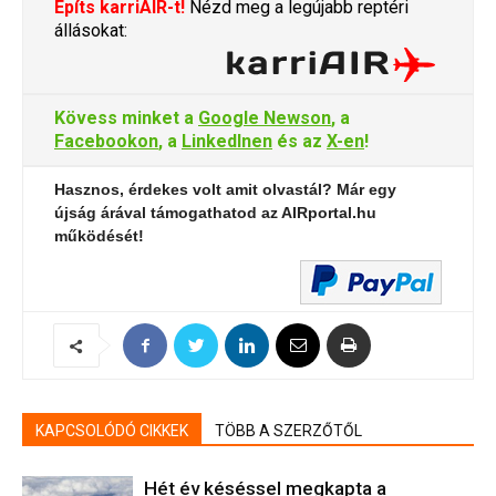
Építs karriAIR-t!
Nézd meg a legújabb reptéri
állásokat:
Kövess minket a
Google Newson
, a
Facebookon
, a
LinkedInen
és az
X-en
!
Hasznos, érdekes volt amit olvastál? Már egy
újság árával támogathatod az AIRportal.hu
működését!
KAPCSOLÓDÓ CIKKEK
TÖBB A SZERZŐTŐL
Hét év késéssel megkapta a