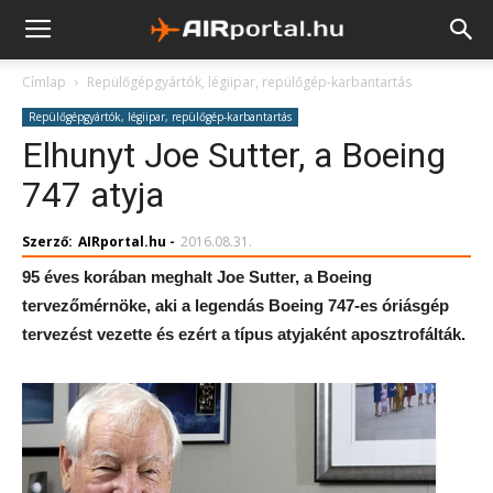
Címlap
Repülőgépgyártók, légiipar, repülőgép-karbantartás
Repülőgépgyártók, légiipar, repülőgép-karbantartás
Elhunyt Joe Sutter, a Boeing
747 atyja
Szerző:
AIRportal.hu
-
2016.08.31.
95 éves korában meghalt Joe Sutter, a Boeing
tervezőmérnöke, aki a legendás Boeing 747-es óriásgép
tervezést vezette és ezért a típus atyjaként aposztrofálták.