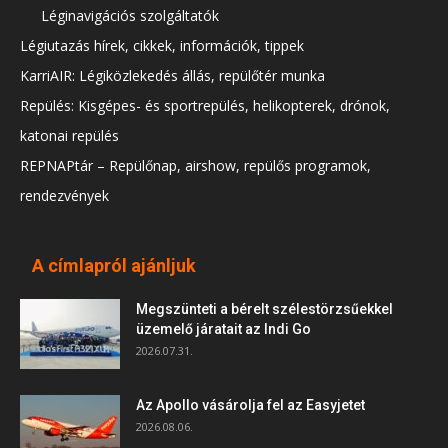
Léginavigációs szolgáltatók
Légiutazás hírek, cikkek, információk, tippek
KarriAIR: Légiközlekedés állás, repülőtér munka
Repülés: Kisgépes- és sportrepülés, helikopterek, drónok,
katonai repülés
REPNAPtár – Repülőnap, airshow, repülős programok,
rendezvények
A címlapról ajánljuk
Megszünteti a bérelt szélestörzsűekkel
üzemelő járatait az Indi Go
2026.07.31.
Az Apollo vásárolja fel az Easyjetet
2026.08.06.