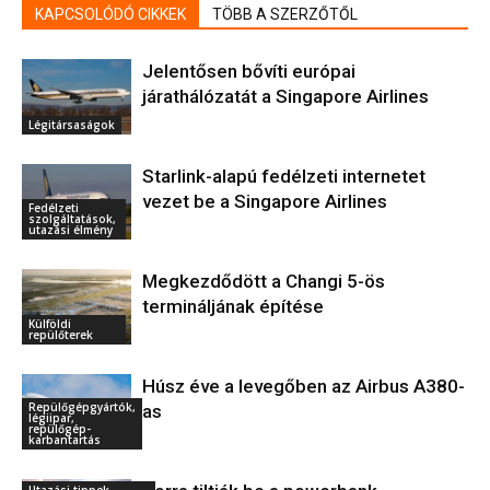
KAPCSOLÓDÓ CIKKEK
TÖBB A SZERZŐTŐL
Jelentősen bővíti európai
járathálózatát a Singapore Airlines
Légitársaságok
Starlink-alapú fedélzeti internetet
vezet be a Singapore Airlines
Fedélzeti
szolgáltatások,
utazási élmény
Megkezdődött a Changi 5-ös
termináljának építése
Külföldi
repülőterek
Húsz éve a levegőben az Airbus A380-
Repülőgépgyártók,
as
légiipar,
repülőgép-
karbantartás
Utazási tippek-