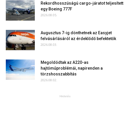
Rekordhosszúságú cargo-járatot teljesített
egy Boeing 777F
2026.08.05.
Augusztus 7-ig dönthetnek az Easyjet
felvásárlásáról az érdeklődő befektetők
2026.08.03.
Megoldódtak az A220-as
hajtóműproblémái, napirenden a
törzshosszabbítás
2026.08.02.
Hirdetés