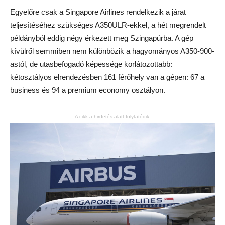
Egyelőre csak a Singapore Airlines rendelkezik a járat
teljesítéséhez szükséges A350ULR-ekkel, a hét megrendelt
példányból eddig négy érkezett meg Szingapúrba. A gép
kívülről semmiben nem különbözik a hagyományos A350-900-
astól, de utasbefogadó képessége korlátozottabb:
kétosztályos elrendezésben 161 férőhely van a gépen: 67 a
business és 94 a premium economy osztályon.
A cikk a hirdetés alatt folytatódik.