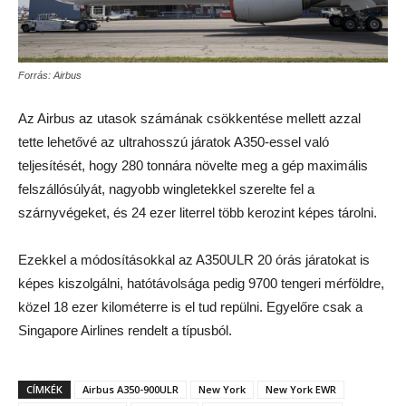
Forrás: Airbus
Az Airbus az utasok számának csökkentése mellett azzal
tette lehetővé az ultrahosszú járatok A350-essel való
teljesítését, hogy 280 tonnára növelte meg a gép maximális
felszállósúlyát, nagyobb wingletekkel szerelte fel a
szárnyvégeket, és 24 ezer literrel több kerozint képes tárolni.
Ezekkel a módosításokkal az A350ULR 20 órás járatokat is
képes kiszolgálni, hatótávolsága pedig 9700 tengeri mérföldre,
közel 18 ezer kilométerre is el tud repülni. Egyelőre csak a
Singapore Airlines rendelt a típusból.
CÍMKÉK
Airbus A350-900ULR
New York
New York EWR