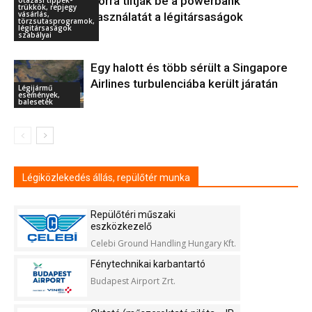
Sorra tiltják be a powerbank
trükkök, repjegy
vásárlás,
használatát a légitársaságok
törzsutasprogramok,
légitársaságok
szabályai
Egy halott és több sérült a Singapore
Airlines turbulenciába került járatán
Légijármű
események,
balesetek
Légiközlekedés állás, repülőtér munka
Repülőtéri műszaki
eszközkezelő
Celebi Ground Handling Hungary Kft.
Fénytechnikai karbantartó
Budapest Airport Zrt.