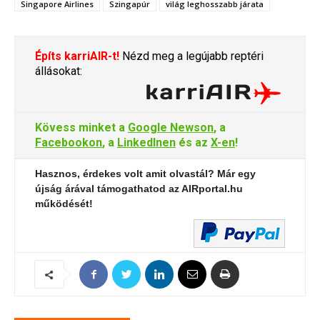
Singapore Airlines
Szingapúr
világ leghosszabb járata
Építs karriAIR-t!
Nézd meg a legújabb reptéri
állásokat:
Kövess minket a
Google Newson
, a
Facebookon
, a
LinkedInen
és az
X-en
!
Hasznos, érdekes volt amit olvastál? Már egy
újság árával támogathatod az AIRportal.hu
működését!