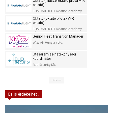
Oktató (műszeroktató pilóta – IR
oktató)
PHARMAFLIGHT Aviation Academy
Kft.
Oktató (oktató pilóta- VFR
oktató)
PHARMAFLIGHT Aviation Academy
Kft.
Senior Fleet Transition Manager
Wizz Air Hungary Ltd.
Utasáramlás-hatékonysági
koordinátor
Bud Security Kft.
Hirdetés
Ez is érdekelhet...