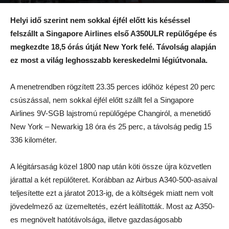
Szerző:
Körtvélyes Tivadar
-
2018.10.11.
Helyi idő szerint nem sokkal éjfél előtt kis késéssel
felszállt a Singapore Airlines első A350ULR repülőgépe és
megkezdte 18,5 órás útját New York felé. Távolság alapján
ez most a világ leghosszabb kereskedelmi légiútvonala.
A menetrendben rögzített 23.35 perces időhöz képest 20 perc
csúszással, nem sokkal éjfél előtt szállt fel a Singapore
Airlines 9V-SGB lajstromú repülőgépe Changiról, a menetidő
New York – Newarkig 18 óra és 25 perc, a távolság pedig 15
336 kilométer.
A légitársaság közel 1800 nap után köti össze újra közvetlen
járattal a két repülőteret. Korábban az Airbus A340-500-asaival
teljesítette ezt a járatot 2013-ig, de a költségek miatt nem volt
jövedelmező az üzemeltetés, ezért leállították. Most az A350-
es megnövelt hatótávolsága, illetve gazdaságosabb