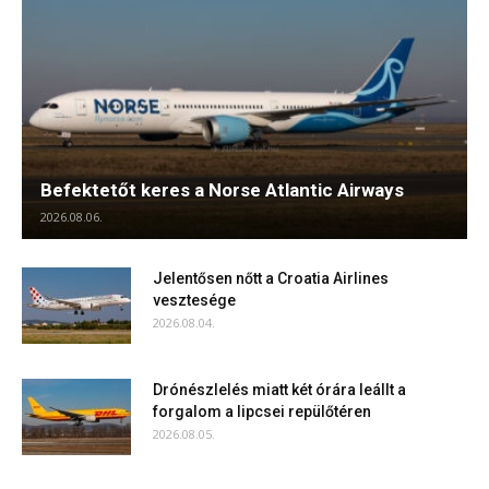
Befektetőt keres a Norse Atlantic Airways
2026.08.06.
Jelentősen nőtt a Croatia Airlines
vesztesége
2026.08.04.
Drónészlelés miatt két órára leállt a
forgalom a lipcsei repülőtéren
2026.08.05.