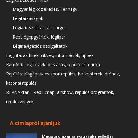
Magyar légiközlekedés, Ferihegy
Légitársaságok
Légiáru-szállítás, air cargo
Repülőgépgyártók, légiipar
Léginavigációs szolgáltatók
Légiutazás hírek, cikkek, információk, tippek
KarriAIR: Légiközlekedés állás, repülőtér munka
Repülés: Kisgépes- és sportrepülés, helikopterek, drónok,
katonai repülés
REPNAPtár – Repülőnap, airshow, repülős programok,
rendezvények
A címlapról ajánljuk
Megugró üzemanyagárak mellett is