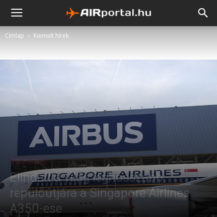
Címlap
Kiemelt hírek
Légitársaságok
Elindult a világ leghosszabb
repülőútjára a Singapore Airlines
A350-ese