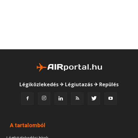
Légiközlekedés ✈ Légiutazás ✈ Repülés
A tartalomból
Légiközlekedési hírek