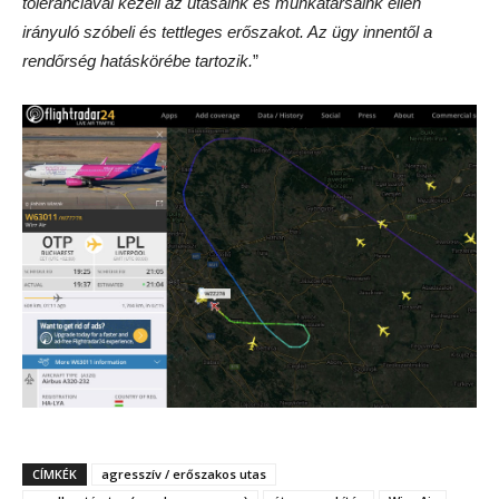
toleranciával kezeli az utasaink és munkatársaink ellen
irányuló szóbeli és tettleges erőszakot. Az ügy innentől a
rendőrség hatáskörébe tartozik.
”
CÍMKÉK
agresszív / erőszakos utas