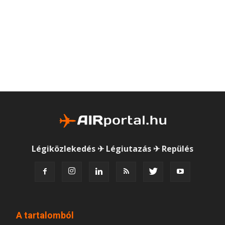
Légiközlekedés ✈ Légiutazás ✈ Repülés
A tartalomból