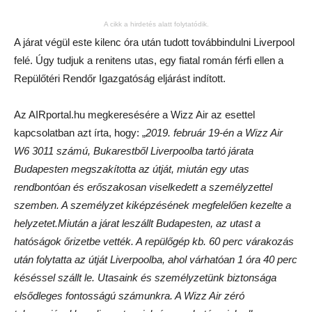
A cikk a hirdetés alatt folytatódik.
A járat végül este kilenc óra után tudott továbbindulni Liverpool
felé. Úgy tudjuk a renitens utas, egy fiatal román férfi ellen a
Repülőtéri Rendőr Igazgatóság eljárást indított.
Az AIRportal.hu megkeresésére a Wizz Air az esettel
kapcsolatban azt írta, hogy: „
2019. február 19-én a Wizz Air
W6 3011 számú, Bukarestből Liverpoolba tartó járata
Budapesten megszakította az útját, miután egy utas
rendbontóan és erőszakosan viselkedett a személyzettel
szemben. A személyzet kiképzésének megfelelően kezelte a
helyzetet.Miután a járat leszállt Budapesten, az utast a
hatóságok őrizetbe vették. A repülőgép kb. 60 perc várakozás
után folytatta az útját Liverpoolba, ahol várhatóan 1 óra 40 perc
késéssel szállt le. Utasaink és személyzetünk biztonsága
elsődleges fontosságú számunkra. A Wizz Air zéró