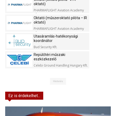
oktató)
PHARMAFLIGHT Aviation Academy
Kft.
Oktató (műszeroktató pilóta – IR
oktató)
PHARMAFLIGHT Aviation Academy
Kft.
Utasáramlás-hatékonysági
koordinátor
Bud Security Kft.
Repülőtéri műszaki
eszközkezelő
Celebi Ground Handling Hungary Kft.
Hirdetés
Ez is érdekelhet...