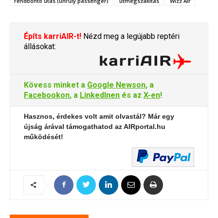
rendbontó utas (unruly passenger)
útmegszakítás
Wizz Air
Építs karriAIR-t!
Nézd meg a legújabb reptéri
állásokat:
Kövess minket a
Google Newson
, a
Facebookon
, a
LinkedInen
és az
X-en
!
Hasznos, érdekes volt amit olvastál? Már egy
újság árával támogathatod az AIRportal.hu
működését!