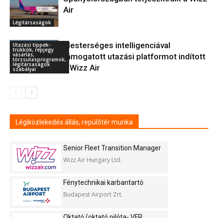
Air
Légitársaságok
Mesterséges intelligenciával
Utazási tippek-
trükkök, repjegy
vásárlás,
támogatott utazási platformot indított
törzsutasprogramok,
légitársaságok
a Wizz Air
szabályai
Légiközlekedés állás, repülőtér munka
Senior Fleet Transition Manager
Wizz Air Hungary Ltd.
Fénytechnikai karbantartó
Budapest Airport Zrt.
Oktató (oktató pilóta- VFR