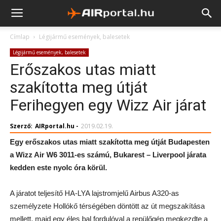
Címlap
Légijármű események, balesetek
Légijármű események, balesetek
Erőszakos utas miatt
szakította meg útját
Ferihegyen egy Wizz Air járat
Szerző:
AIRportal.hu
-
2019.02.19.
Egy erőszakos utas miatt szakította meg útját Budapesten
a Wizz Air W6 3011-es számú, Bukarest – Liverpool járata
kedden este nyolc óra körül.
A járatot teljesítő HA-LYA lajstromjelű Airbus A320-as
személyzete Hollókő térségében döntött az út megszakítása
mellett, majd egy éles bal fordulóval a repülőgép megkezdte a