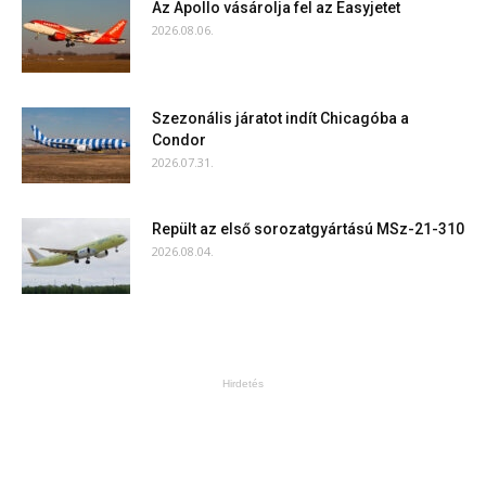
Az Apollo vásárolja fel az Easyjetet
2026.08.06.
Szezonális járatot indít Chicagóba a
Condor
2026.07.31.
Repült az első sorozatgyártású MSz-21-310
2026.08.04.
Hirdetés