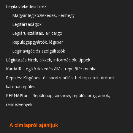
Légiközlekedési hírek
Magyar légiközlekedés, Ferihegy
Légitársaságok
Légiáru-szállítás, air cargo
Repülőgépgyártók, légiipar
Léginavigációs szolgáltatók
Légiutazás hírek, cikkek, információk, tippek
KarriAIR: Légiközlekedés állás, repülőtér munka
Repülés: Kisgépes- és sportrepülés, helikopterek, drónok,
katonai repülés
REPNAPtár – Repülőnap, airshow, repülős programok,
rendezvények
A címlapról ajánljuk