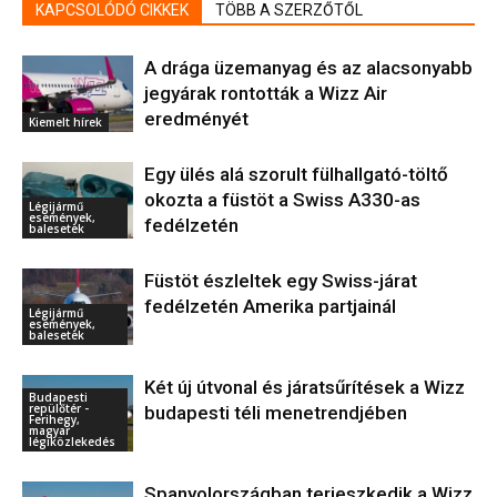
KAPCSOLÓDÓ CIKKEK
TÖBB A SZERZŐTŐL
A drága üzemanyag és az alacsonyabb
jegyárak rontották a Wizz Air
eredményét
Kiemelt hírek
Egy ülés alá szorult fülhallgató-töltő
okozta a füstöt a Swiss A330-as
Légijármű
események,
fedélzetén
balesetek
Füstöt észleltek egy Swiss-járat
fedélzetén Amerika partjainál
Légijármű
események,
balesetek
Két új útvonal és járatsűrítések a Wizz
Budapesti
repülőtér -
budapesti téli menetrendjében
Ferihegy,
magyar
légiközlekedés
Spanyolországban terjeszkedik a Wizz