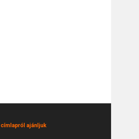
 címlapról ajánljuk