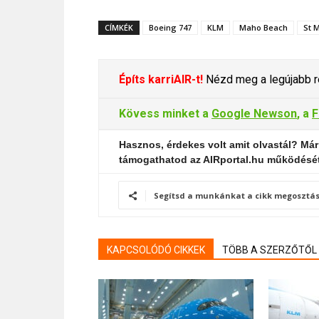
CÍMKÉK
Boeing 747
KLM
Maho Beach
St 
Építs karriAIR-t!
Nézd meg a legújabb re
Kövess minket a
Google Newson
, a
F
Hasznos, érdekes volt amit olvastál? Már
támogathatod az AIRportal.hu működésé
Segítsd a munkánkat a cikk megosztás
KAPCSOLÓDÓ CIKKEK
TÖBB A SZERZŐTŐL