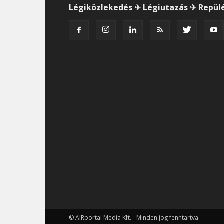
Légiközlekedés ✈ Légiutazás ✈ Repül
© AIRportal Média Kft. - Minden jog fenntartva.