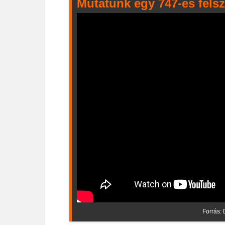
Mutatunk egy 747-es felszá
Forrás: