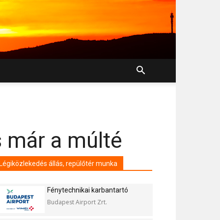
is már a múlté
Légiközlekedés állás, repülőtér munka
Fénytechnikai karbantartó
Budapest Airport Zrt.