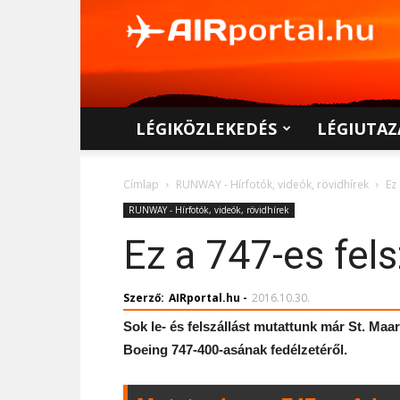
AIRportal.hu
LÉGIKÖZLEKEDÉS
LÉGIUTAZ
Címlap
RUNWAY - Hírfotók, videók, rövidhírek
Ez
RUNWAY - Hírfotók, videók, rövidhírek
Ez a 747-es fels
Szerző:
AIRportal.hu
-
2016.10.30.
Sok le- és felszállást mutattunk már St. Maa
Boeing 747-400-asának fedélzetéről.