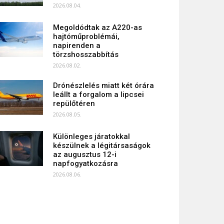
2026.08.04.
Megoldódtak az A220-as
hajtóműproblémái,
napirenden a
törzshosszabbítás
2026.08.02.
Drónészlelés miatt két órára
leállt a forgalom a lipcsei
repülőtéren
2026.08.05.
Különleges járatokkal
készülnek a légitársaságok
az augusztus 12-i
napfogyatkozásra
2026.08.06.