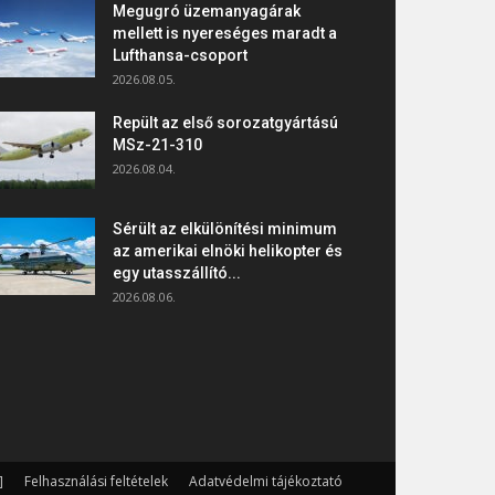
Megugró üzemanyagárak
mellett is nyereséges maradt a
Lufthansa-csoport
2026.08.05.
Repült az első sorozatgyártású
MSz-21-310
2026.08.04.
Sérült az elkülönítési minimum
az amerikai elnöki helikopter és
egy utasszállító...
2026.08.06.
]
Felhasználási feltételek
Adatvédelmi tájékoztató