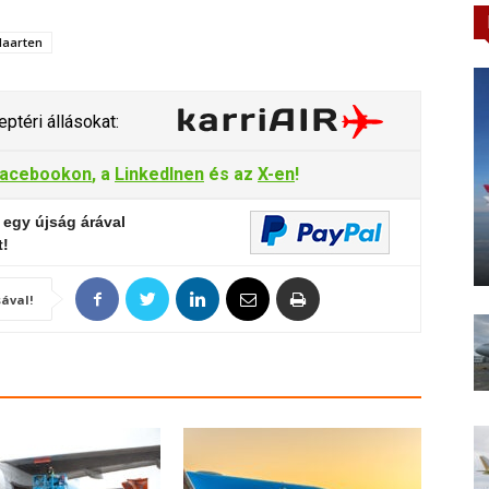
Maarten
ptéri állásokat:
acebookon
, a
LinkedInen
és az
X-en
!
 egy újság árával
t!
ával!