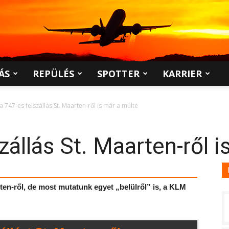
ÁS
REPÜLÉS
SPOTTER
KARRIER
 a 747-es felszállás St. Maarten-ről is már a múlté
zállás St. Maarten-ről 
rten-ről, de most mutatunk egyet „belülről” is, a KLM