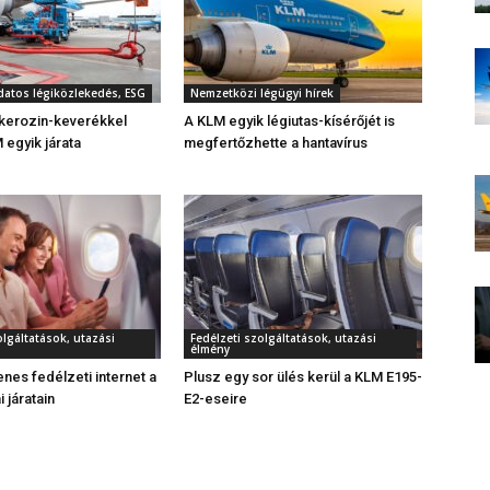
datos légiközlekedés, ESG
Nemzetközi légügyi hírek
 kerozin-keverékkel
A KLM egyik légiutas-kísérőjét is
 egyik járata
megfertőzhette a hantavírus
olgáltatások, utazási
Fedélzeti szolgáltatások, utazási
élmény
enes fedélzeti internet a
Plusz egy sor ülés kerül a KLM E195-
 járatain
E2-eseire