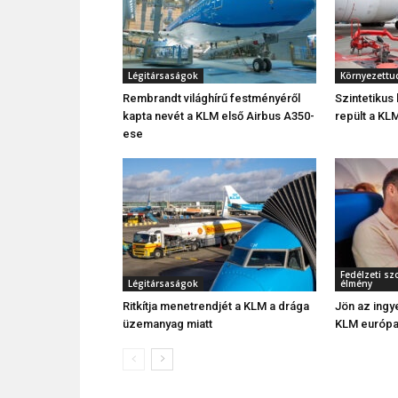
Légitársaságok
Környezettu
Rembrandt világhírű festményéről
Szintetikus
kapta nevét a KLM első Airbus A350-
repült a KLM
ese
Fedélzeti sz
Légitársaságok
élmény
Ritkítja menetrendjét a KLM a drága
Jön az ingy
üzemanyag miatt
KLM európai