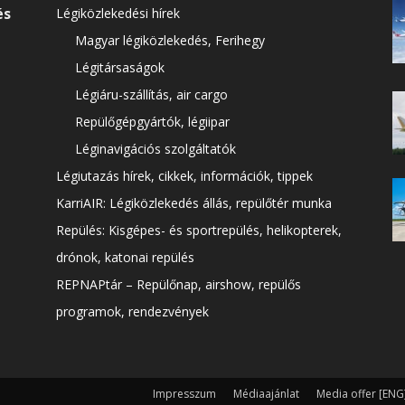
és
Légiközlekedési hírek
Magyar légiközlekedés, Ferihegy
Légitársaságok
Légiáru-szállítás, air cargo
Repülőgépgyártók, légiipar
Léginavigációs szolgáltatók
Légiutazás hírek, cikkek, információk, tippek
KarriAIR: Légiközlekedés állás, repülőtér munka
Repülés: Kisgépes- és sportrepülés, helikopterek,
drónok, katonai repülés
REPNAPtár – Repülőnap, airshow, repülős
programok, rendezvények
Impresszum
Médiaajánlat
Media offer [ENG