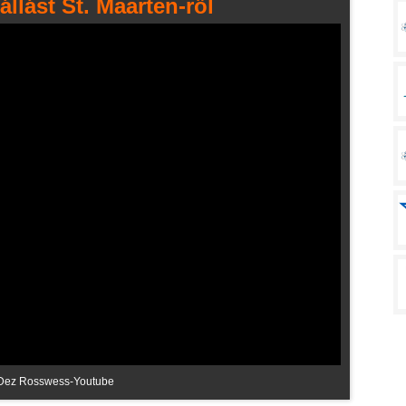
llást St. Maarten-ről
 Dez Rosswess-Youtube