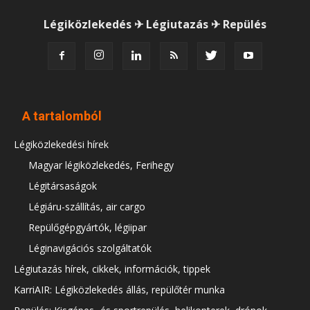
Légiközlekedés ✈ Légiutazás ✈ Repülés
A tartalomból
Légiközlekedési hírek
Magyar légiközlekedés, Ferihegy
Légitársaságok
Légiáru-szállítás, air cargo
Repülőgépgyártók, légiipar
Léginavigációs szolgáltatók
Légiutazás hírek, cikkek, információk, tippek
KarriAIR: Légiközlekedés állás, repülőtér munka