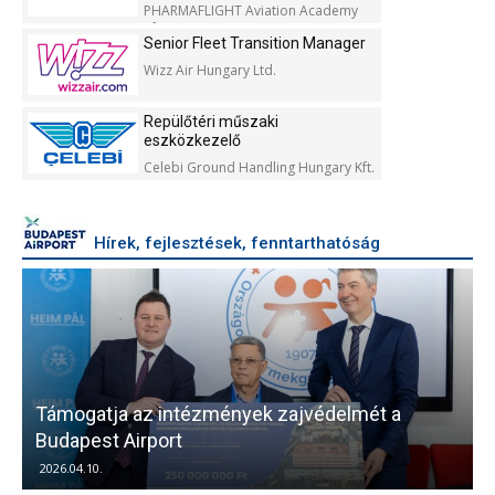
PHARMAFLIGHT Aviation Academy
Kft.
Senior Fleet Transition Manager
Wizz Air Hungary Ltd.
Repülőtéri műszaki
eszközkezelő
Celebi Ground Handling Hungary Kft.
Hírek, fejlesztések, fenntarthatóság
Támogatja az intézmények zajvédelmét a
V
Budapest Airport
2026.04.10.