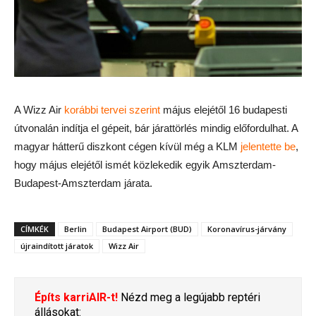
A Wizz Air
korábbi tervei szerint
május elejétől 16 budapesti
útvonalán indítja el gépeit, bár járattörlés mindig előfordulhat. A
magyar hátterű diszkont cégen kívül még a KLM
jelentette be
,
hogy május elejétől ismét közlekedik egyik Amszterdam-
Budapest-Amszterdam járata.
CÍMKÉK
Berlin
Budapest Airport (BUD)
Koronavírus-járvány
újraindított járatok
Wizz Air
Építs karriAIR-t!
Nézd meg a legújabb reptéri
állásokat: