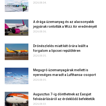
2026.08.04.
A drága üzemanyag és az alacsonyabb
jegyárak rontották a Wizz Air eredményét
2026.08.06.
Drónészlelés miatt két órára leállt a
forgalom a lipcsei repülőtéren
2026.08.05.
Megugró üzemanyagárak mellett is
nyereséges maradt a Lufthansa-csoport
2026.08.05.
Augusztus 7-ig dönthetnek az Easyjet
felvásárlásáról az érdeklődő befektetők
2026.08.03.