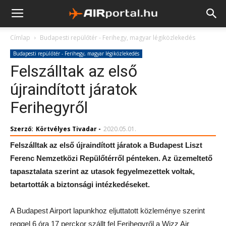
Címlap
Budapesti repülőtér - Ferihegy, magyar légiközlekedés
Budapesti repülőtér - Ferihegy, magyar légiközlekedés
Felszálltak az első
újraindított járatok
Ferihegyről
Szerző:
Körtvélyes Tivadar
-
2020.05.01.
Felszálltak az első újraindított járatok a Budapest Liszt
Ferenc Nemzetközi Repülőtérről pénteken. Az üzemeltető
tapasztalata szerint az utasok fegyelmezettek voltak,
betartották a biztonsági intézkedéseket.
A Budapest Airport lapunkhoz eljuttatott közleménye szerint
reggel 6 óra 17 perckor szállt fel Ferihegyről a Wizz Air