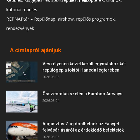
Repülés: Kisgépes- és sportrepülés, helikopterek, drónok,
katonai repülés
REPNAPtár – Repülőnap, airshow, repülős programok,
rendezvények
A címlapról ajánljuk
Veszélyesen közel került egymáshoz két
repülőgép a tokiói Haneda légterében
2026.08.05.
Összeomlás szélén a Bamboo Airways
2026.08.04.
Augusztus 7-ig dönthetnek az Easyjet
felvásárlásáról az érdeklődő befektetők
2026.08.03.