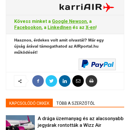
Kövess minket a
Google Newson
, a
Facebookon
, a
LinkedInen
és az
X-en
!
Hasznos, érdekes volt amit olvastál? Már egy
újság árával támogathatod az AIRportal.hu
működését!
KAPCSOLÓDÓ CIKKEK
TÖBB A SZERZŐTŐL
A drága üzemanyag és az alacsonyabb
jegyárak rontották a Wizz Air