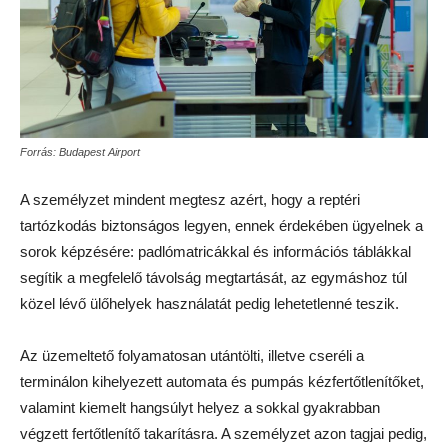
Forrás: Budapest Airport
A személyzet mindent megtesz azért, hogy a reptéri
tartózkodás biztonságos legyen, ennek érdekében ügyelnek a
sorok képzésére: padlómatricákkal és információs táblákkal
segítik a megfelelő távolság megtartását, az egymáshoz túl
közel lévő ülőhelyek használatát pedig lehetetlenné teszik.
Az üzemeltető folyamatosan utántölti, illetve cseréli a
terminálon kihelyezett automata és pumpás kézfertőtlenítőket,
valamint kiemelt hangsúlyt helyez a sokkal gyakrabban
végzett fertőtlenítő takarításra. A személyzet azon tagjai pedig,