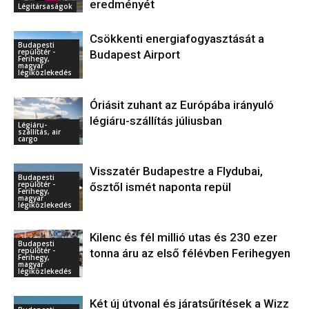
eredményét
Légitársaságok
Csökkenti energiafogyasztását a
Budapesti
repülőtér -
Budapest Airport
Ferihegy,
magyar
légiközlekedés
Óriásit zuhant az Európába irányuló
légiáru-szállítás júliusban
Légiáru-
szállítás, air
cargo
Visszatér Budapestre a Flydubai,
Budapesti
repülőtér -
ősztől ismét naponta repül
Ferihegy,
magyar
légiközlekedés
Kilenc és fél millió utas és 230 ezer
Budapesti
repülőtér -
tonna áru az első félévben Ferihegyen
Ferihegy,
magyar
légiközlekedés
Két új útvonal és járatsűrítések a Wizz