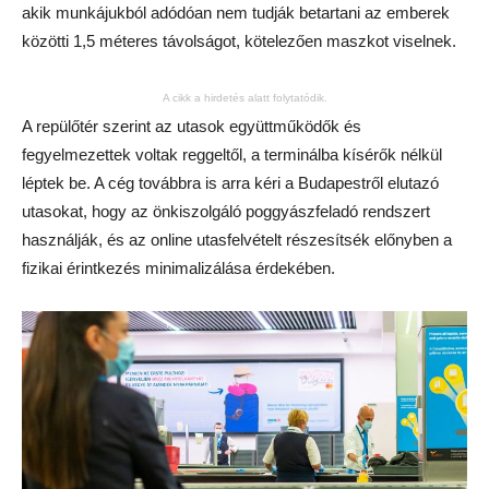
akik munkájukból adódóan nem tudják betartani az emberek
közötti 1,5 méteres távolságot, kötelezően maszkot viselnek.
A cikk a hirdetés alatt folytatódik.
A repülőtér szerint az utasok együttműködők és
fegyelmezettek voltak reggeltől, a terminálba kísérők nélkül
léptek be. A cég továbbra is arra kéri a Budapestről elutazó
utasokat, hogy az önkiszolgáló poggyászfeladó rendszert
használják, és az online utasfelvételt részesítsék előnyben a
fizikai érintkezés minimalizálása érdekében.