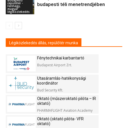
Budapesti
repülőtér -
budapesti téli menetrendjében
Ferihegy,
magyar
légiközlekedés
Légiközlekedés állás, repülőtér munka
Fénytechnikai karbantartó
Budapest Airport Zrt.
Utasáramlás-hatékonysági
koordinátor
Bud Security Kft.
Oktató (műszeroktató pilóta – IR
oktató)
PHARMAFLIGHT Aviation Academy
Kft.
Oktató (oktató pilóta- VFR
oktató)