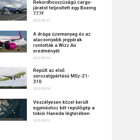
Rekordhosszúságú cargo-
járatot teljesített egy Boeing
777F
2026.08.05.
A drága üzemanyag és az
alacsonyabb jegyárak
rontották a Wizz Air
eredményét
2026.08.06.
Repült az első
sorozatgyártású MSz-21-
310
2026.08.04.
Veszélyesen közel került
egymáshoz két repülőgép a
tokiói Haneda légterében
2026.08.05.