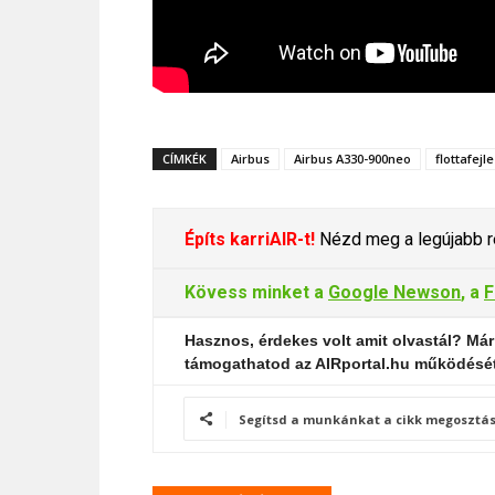
CÍMKÉK
Airbus
Airbus A330-900neo
flottafejl
Építs karriAIR-t!
Nézd meg a legújabb re
Kövess minket a
Google Newson
, a
F
Hasznos, érdekes volt amit olvastál? Már
támogathatod az AIRportal.hu működésé
Segítsd a munkánkat a cikk megosztás