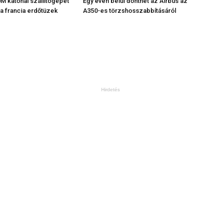
M katonai szállítógépet
Egy éven belül dönthet az Airbus az
 a francia erdőtüzek
A350-es törzshosszabbításáról
Hirdetés