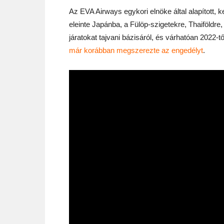
Az EVA Airways egykori elnöke által alapított, 
eleinte Japánba, a Fülöp-szigetekre, Thaiföldr
járatokat tajvani bázisáról, és várhatóan 2022-től
már korábban megszerezte az engedélyt
.