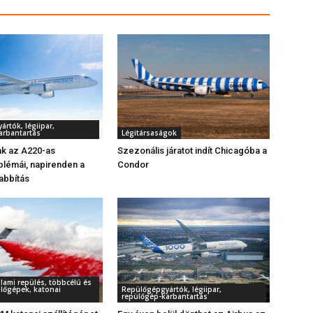
rtók, légiipar,
arbantartás
Légitársaságok
k az A220-as
Szezonális járatot indít Chicagóba a
lémái, napirenden a
Condor
abbítás
llami repülés, többcélú és
ülőgépek, katonai
Repülőgépgyártók, légiipar,
repülőgép-karbantartás