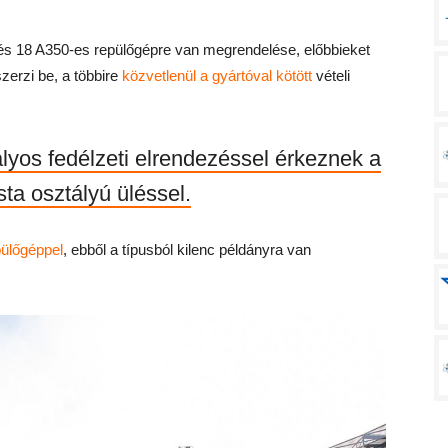
és 18 A350-es repülőgépre van megrendelése, előbbieket
zerzi be, a többire
közvetlenül a gyártóval kötött
vételi
yos fedélzeti elrendezéssel érkeznek a
sta osztályú üléssel.
ülőgéppel
, ebből a típusból kilenc példányra van