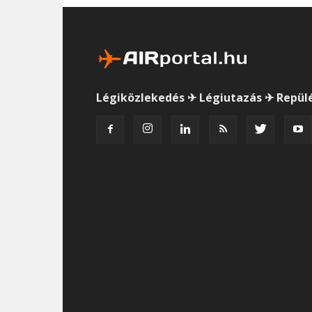
Légiközlekedés ✈ Légiutazás ✈ Repül