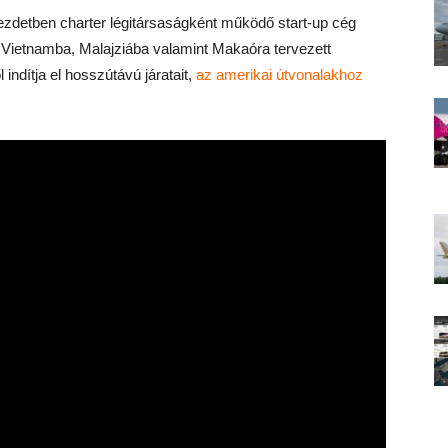
kezdetben charter légitársaságként működő start-up cég
e, Vietnamba, Malajziába valamint Makaóra tervezett
 indítja el hosszútávú járatait,
az amerikai útvonalakhoz