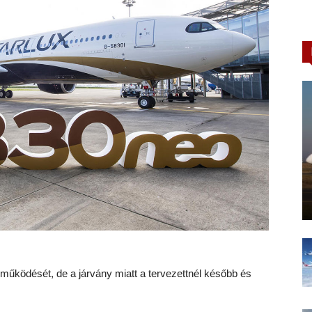
 működését, de a járvány miatt a tervezettnél később és