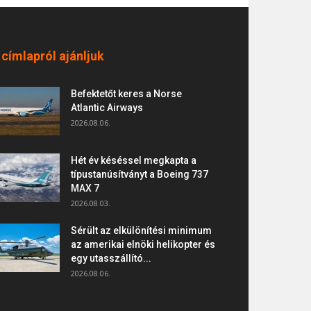
 címlapról ajánljuk
Befektetőt keres a Norse
Atlantic Airways
2026.08.06.
Hét év késéssel megkapta a
típustanúsítványt a Boeing 737
MAX 7
2026.08.03.
Sérült az elkülönítési minimum
az amerikai elnöki helikopter és
egy utasszállító...
2026.08.06.