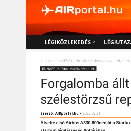
AIRportal.hu
LÉGIKÖZLEKEDÉS
LÉGIUTAZ
Címlap
RUNWAY - Hírfotók, videók, rövidhírek
Fo
RUNWAY - Hírfotók, videók, rövidhírek
Forgalomba állt 
szélestörzsű r
Szerző:
AIRportal.hu
-
2022.02.21.
Átvette első Airbus A330-900neóját a Starlux 
start-up légitársaság flottájában.