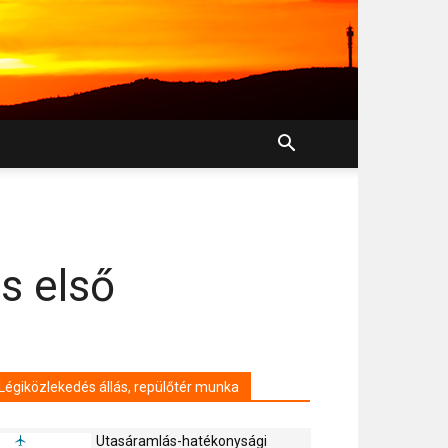
es első
Légiközlekedés állás, repülőtér munka
Utasáramlás-hatékonysági