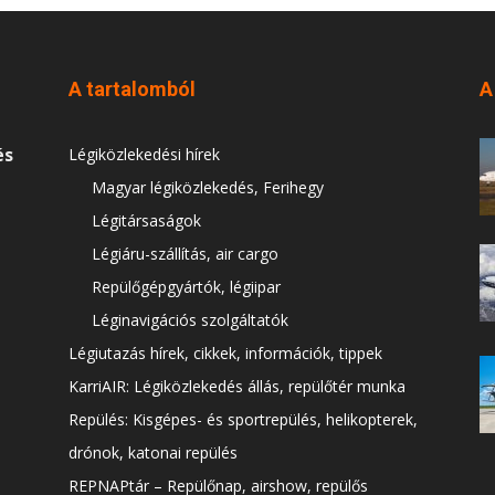
A tartalomból
A
és
Légiközlekedési hírek
Magyar légiközlekedés, Ferihegy
Légitársaságok
Légiáru-szállítás, air cargo
Repülőgépgyártók, légiipar
Léginavigációs szolgáltatók
Légiutazás hírek, cikkek, információk, tippek
KarriAIR: Légiközlekedés állás, repülőtér munka
Repülés: Kisgépes- és sportrepülés, helikopterek,
drónok, katonai repülés
REPNAPtár – Repülőnap, airshow, repülős