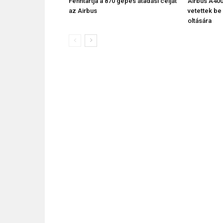
Fenntartja a 870 gépes átadási célját
Airbus A400
az Airbus
vetettek be
oltására