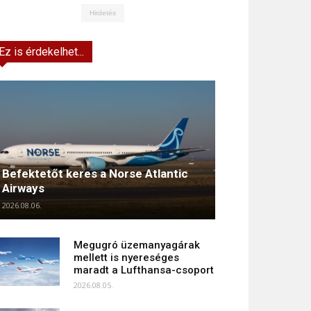
Hirdetés
Ez is érdekelhet...
Befektetőt keres a Norse Atlantic
Airways
2026.08.06.
Megugró üzemanyagárak
mellett is nyereséges
maradt a Lufthansa-csoport
2026.08.05.