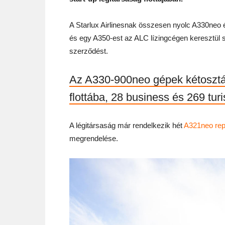
A Starlux Airlinesnak összesen nyolc A330neo 
és egy A350-est az ALC lízingcégen keresztül s
szerződést.
Az A330-900neo gépek kétosztál
flottába, 28 business és 269 turi
A légitársaság már rendelkezik hét
A321neo rep
megrendelése.