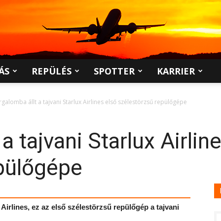
ÁS
REPÜLÉS
SPOTTER
KARRIER
rgalomba állt a tajvani Starlux Airlines első szélestörzsű repülőgépe
a tajvani Starlux Airlin
epülőgépe
Airlines, ez az első szélestörzsű repülőgép a tajvani