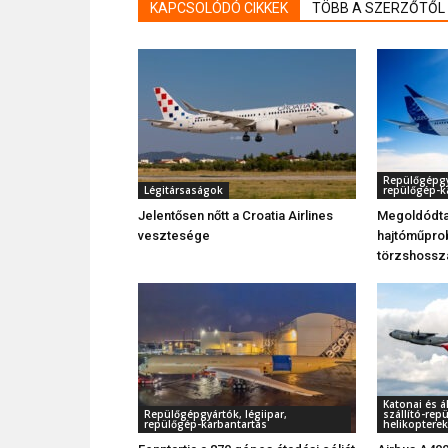
KAPCSOLÓDÓ CIKKEK
TÖBB A SZERZŐTŐL
Repülőgépgyá
Légitársaságok
repülőgép-k
Jelentősen nőtt a Croatia Airlines
Megoldódta
vesztesége
hajtóműprob
törzshossz
Katonai és á
Repülőgépgyártók, légiipar,
szállító-rep
repülőgép-karbantartás
helikopterek