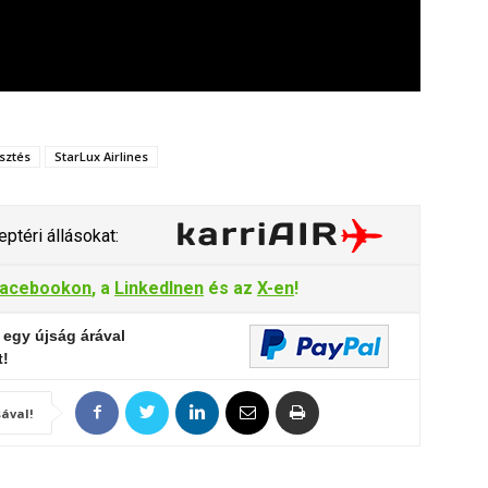
esztés
StarLux Airlines
ptéri állásokat:
acebookon
, a
LinkedInen
és az
X-en
!
 egy újság árával
t!
ával!