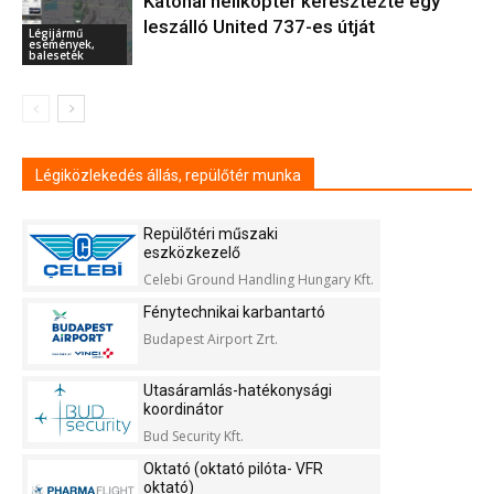
Katonai helikopter keresztezte egy
leszálló United 737-es útját
Légijármű
események,
balesetek
Légiközlekedés állás, repülőtér munka
Repülőtéri műszaki
eszközkezelő
Celebi Ground Handling Hungary Kft.
Fénytechnikai karbantartó
Budapest Airport Zrt.
Utasáramlás-hatékonysági
koordinátor
Bud Security Kft.
Oktató (oktató pilóta- VFR
oktató)