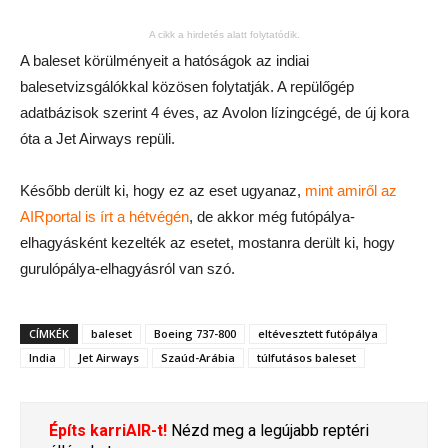
A cikk a hirdetés alatt folytatódik.
A baleset körülményeit a hatóságok az indiai
balesetvizsgálókkal közösen folytatják. A repülőgép
adatbázisok szerint 4 éves, az Avolon lízingcégé, de új kora
óta a Jet Airways repüli.
Később derült ki, hogy ez az eset ugyanaz,
mint amiről az
AIRportal is írt a hétvégén
, de akkor még futópálya-
elhagyásként kezelték az esetet, mostanra derült ki, hogy
gurulópálya-elhagyásról van szó.
CÍMKÉK
baleset
Boeing 737-800
eltévesztett futópálya
India
Jet Airways
Szaúd-Arábia
túlfutásos baleset
Építs karriAIR-t!
Nézd meg a legújabb reptéri