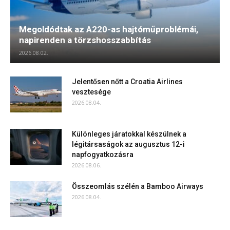
Megoldódtak az A220-as hajtóműproblémái,
napirenden a törzshosszabbítás
2026.08.02.
Jelentősen nőtt a Croatia Airlines
vesztesége
2026.08.04.
Különleges járatokkal készülnek a
légitársaságok az augusztus 12-i
napfogyatkozásra
2026.08.06.
Összeomlás szélén a Bamboo Airways
2026.08.04.