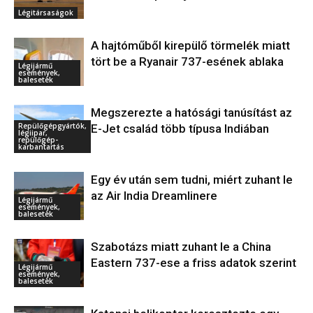
Légitársaságok
A hajtóműből kirepülő törmelék miatt
tört be a Ryanair 737-esének ablaka
Légijármű
események,
balesetek
Megszerezte a hatósági tanúsítást az
Repülőgépgyártók,
E-Jet család több típusa Indiában
légiipar,
repülőgép-
karbantartás
Egy év után sem tudni, miért zuhant le
az Air India Dreamlinere
Légijármű
események,
balesetek
Szabotázs miatt zuhant le a China
Eastern 737-ese a friss adatok szerint
Légijármű
események,
balesetek