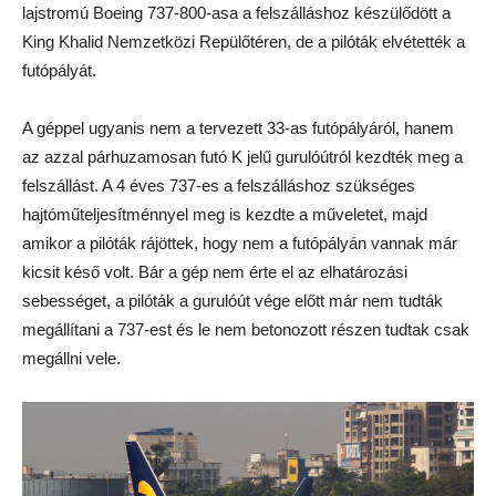
lajstromú Boeing 737-800-asa a felszálláshoz készülődött a
King Khalid Nemzetközi Repülőtéren, de a pilóták elvétették a
futópályát.
A géppel ugyanis nem a tervezett 33-as futópályáról, hanem
az azzal párhuzamosan futó K jelű gurulóútról kezdték meg a
felszállást. A 4 éves 737-es a felszálláshoz szükséges
hajtóműteljesítménnyel meg is kezdte a műveletet, majd
amikor a pilóták rájöttek, hogy nem a futópályán vannak már
kicsit késő volt. Bár a gép nem érte el az elhatározási
sebességet, a pilóták a gurulóút vége előtt már nem tudták
megállítani a 737-est és le nem betonozott részen tudtak csak
megállni vele.