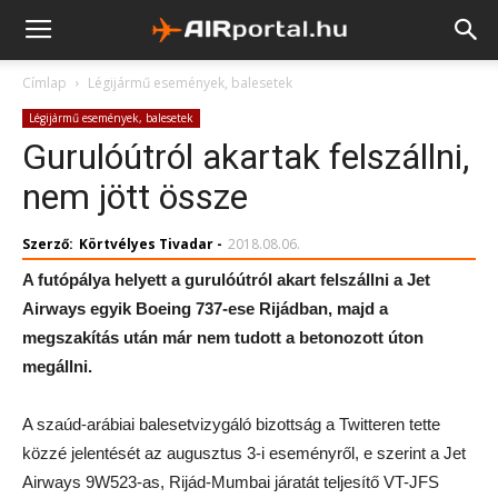
Címlap
Légijármű események, balesetek
Légijármű események, balesetek
Gurulóútról akartak felszállni,
nem jött össze
Szerző:
Körtvélyes Tivadar
-
2018.08.06.
A futópálya helyett a gurulóútról akart felszállni a Jet
Airways egyik Boeing 737-ese Rijádban, majd a
megszakítás után már nem tudott a betonozott úton
megállni.
A szaúd-arábiai balesetvizygáló bizottság a Twitteren tette
közzé jelentését az augusztus 3-i eseményről, e szerint a Jet
Airways 9W523-as, Rijád-Mumbai járatát teljesítő VT-JFS