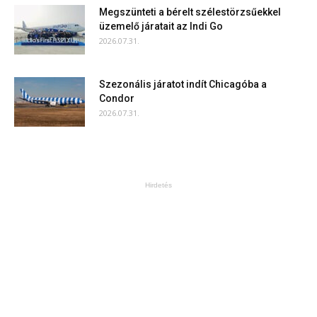
Megszünteti a bérelt szélestörzsűekkel
üzemelő járatait az Indi Go
2026.07.31.
Szezonális járatot indít Chicagóba a
Condor
2026.07.31.
Hirdetés