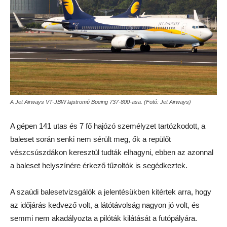
A Jet Airways VT-JBW lajstromú Boeing 737-800-asa. (Fotó: Jet Airways)
A gépen 141 utas és 7 fő hajózó személyzet tartózkodott, a
baleset során senki nem sérült meg, ők a repülőt
vészcsúszdákon keresztül tudták elhagyni, ebben az azonnal
a baleset helyszínére érkező tűzoltók is segédkeztek.
A szaúdi balesetvizsgálók a jelentésükben kitértek arra, hogy
az időjárás kedvező volt, a látótávolság nagyon jó volt, és
semmi nem akadályozta a pilóták kilátását a futópályára.