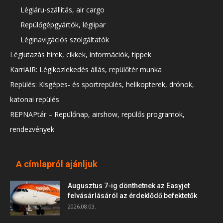
Légiáru-szállítás, air cargo
Repülőgépgyártók, légiipar
Léginavigációs szolgáltatók
Légiutazás hírek, cikkek, információk, tippek
KarriAIR: Légiközlekedés állás, repülőtér munka
Repülés: Kisgépes- és sportrepülés, helikopterek, drónok,
katonai repülés
REPNAPtár – Repülőnap, airshow, repülős programok,
rendezvények
A címlapról ajánljuk
Augusztus 7-ig dönthetnek az Easyjet
felvásárlásáról az érdeklődő befektetők
2026.08.03.