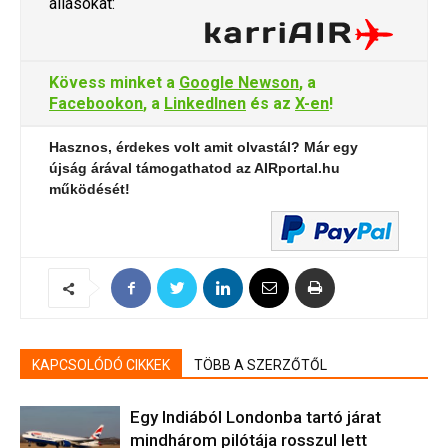
állásokat:
Kövess minket a
Google Newson
, a
Facebookon
, a
LinkedInen
és az
X-en
!
Hasznos, érdekes volt amit olvastál? Már egy
újság árával támogathatod az AIRportal.hu
működését!
KAPCSOLÓDÓ CIKKEK
TÖBB A SZERZŐTŐL
Egy Indiából Londonba tartó járat
mindhárom pilótája rosszul lett