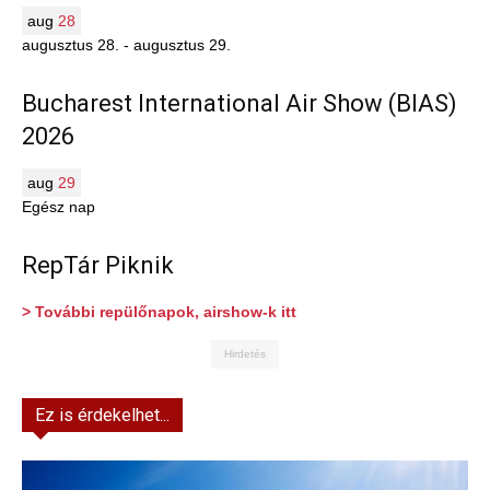
aug
28
augusztus 28.
-
augusztus 29.
Bucharest International Air Show (BIAS)
2026
aug
29
Egész nap
RepTár Piknik
> További repülőnapok, airshow-k itt
Hirdetés
Ez is érdekelhet...