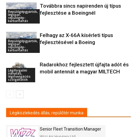
Továbbra sincs napirenden új típus
Repülőgépgyártók,
fejlesztése a Boeingnél
légiipar,
repülőgép-
karbantartás
Felhagy az X-66A kísérleti típus
Repülőgépgyártók,
fejlesztésével a Boeing
légiipar,
repülőgép-
karbantartás
Radarokhoz fejlesztett újfajta adót és
Légiforgalmi
mobil antennát a magyar MILTECH
irányítás,
léginavigációs
szolgáltatók
Légiközlekedés állás, repülőtér munka
Senior Fleet Transition Manager
Wizz Air Hungary Ltd.