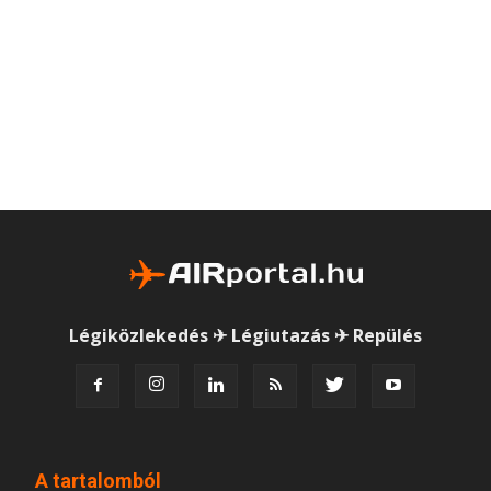
Légiközlekedés ✈ Légiutazás ✈ Repülés
A tartalomból