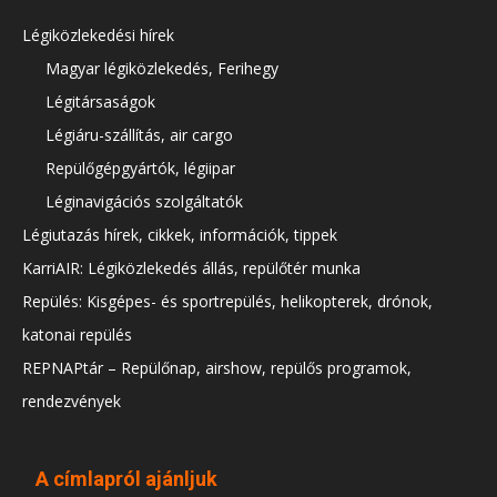
Légiközlekedési hírek
Magyar légiközlekedés, Ferihegy
Légitársaságok
Légiáru-szállítás, air cargo
Repülőgépgyártók, légiipar
Léginavigációs szolgáltatók
Légiutazás hírek, cikkek, információk, tippek
KarriAIR: Légiközlekedés állás, repülőtér munka
Repülés: Kisgépes- és sportrepülés, helikopterek, drónok,
katonai repülés
REPNAPtár – Repülőnap, airshow, repülős programok,
rendezvények
A címlapról ajánljuk