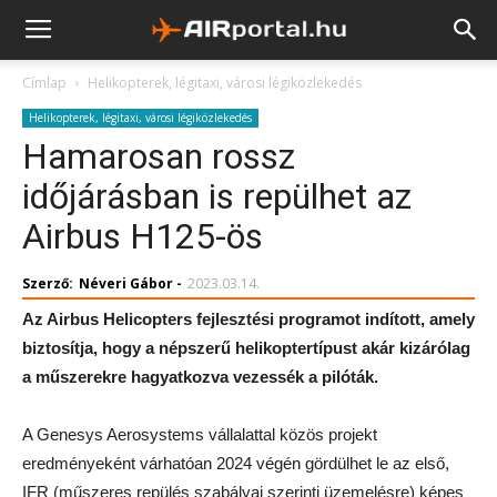
Címlap
Helikopterek, légitaxi, városi légiközlekedés
Helikopterek, légitaxi, városi légiközlekedés
Hamarosan rossz
időjárásban is repülhet az
Airbus H125-ös
Szerző:
Néveri Gábor
-
2023.03.14.
Az Airbus Helicopters fejlesztési programot indított, amely
biztosítja, hogy a népszerű helikoptertípust akár kizárólag
a műszerekre hagyatkozva vezessék a pilóták.
A Genesys Aerosystems vállalattal közös projekt
eredményeként várhatóan 2024 végén gördülhet le az első,
IFR (műszeres repülés szabályai szerinti üzemelésre) képes