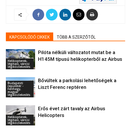
KAPCSOLÓDÓ CIKKEK
TÖBB A SZERZŐTŐL
Pilóta nélküli változatot mutat be a
H145M típusú helikopterből az Airbus
Helikopterek,
légitaxi, városi
légiközlekedés
Bővültek a parkolási lehetőségek a
Budapesti
repülőtér -
Liszt Ferenc reptéren
Ferihegy,
magyar
légiközlekedés
Erős évet zárt tavaly az Airbus
Helicopters
Helikopterek,
légitaxi, városi
légiközlekedés