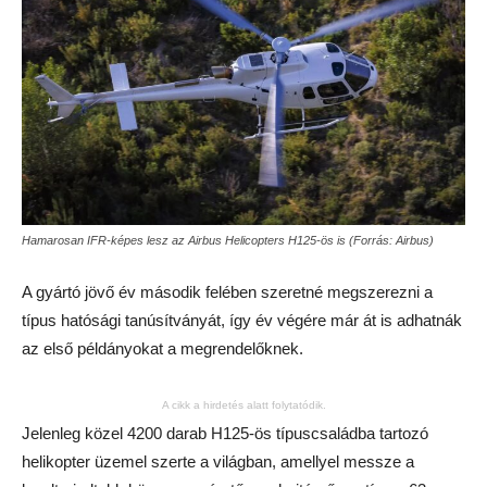
Hamarosan IFR-képes lesz az Airbus Helicopters H125-ös is (Forrás: Airbus)
A gyártó jövő év második felében szeretné megszerezni a
típus hatósági tanúsítványát, így év végére már át is adhatnák
az első példányokat a megrendelőknek.
A cikk a hirdetés alatt folytatódik.
Jelenleg közel 4200 darab H125-ös típuscsaládba tartozó
helikopter üzemel szerte a világban, amellyel messze a