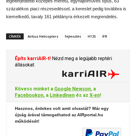
legelterjedtebb közepes méretű, egyhajtóműves típus, 63
százalékos piaci részesedéssel, a kereslet pedig továbbra is
kiemelkedő, tavaly 161 példányra érkezett megrendelés.
CÍMKÉK
Airbus Helicopters
fejlesztés
H125
IFR
Építs karriAIR-t!
Nézd meg a legújabb reptéri
állásokat:
Kövess minket a
Google Newson
, a
Facebookon
, a
LinkedInen
és az
X-en
!
Hasznos, érdekes volt amit olvastál? Már egy
újság árával támogathatod az AIRportal.hu
működését!