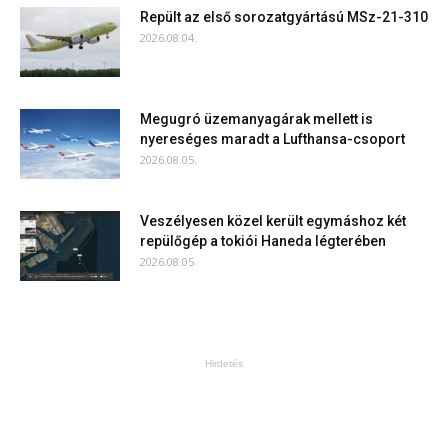
Repült az első sorozatgyártású MSz-21-310
2026.08.04.
Megugró üzemanyagárak mellett is
nyereséges maradt a Lufthansa-csoport
2026.08.05.
Veszélyesen közel került egymáshoz két
repülőgép a tokiói Haneda légterében
2026.08.05.
Hirdetés