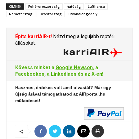
CÍMKÉK
Fehéroroszország
hatóság
Lufthansa
Németország
Oroszország
útvonalengedély
Építs karriAIR-t!
Nézd meg a legújabb reptéri
állásokat:
Kövess minket a
Google Newson
, a
Facebookon
, a
LinkedInen
és az
X-en
!
Hasznos, érdekes volt amit olvastál? Már egy
újság árával támogathatod az AIRportal.hu
működését!