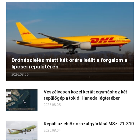
Drónészlelés miatt két órára leállt a forgalom a
lipcsei repülőtéren
2026.08.05.
Veszélyesen közel került egymáshoz két
repülőgép a tokiói Haneda légterében
2026.08.05.
Repült az első sorozatgyártású MSz-21-310
2026.08.04.