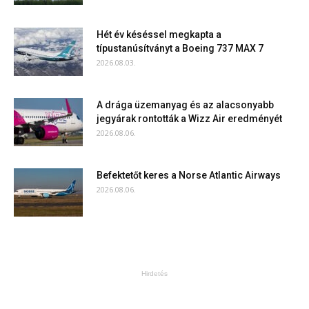
Hét év késéssel megkapta a
típustanúsítványt a Boeing 737 MAX 7
2026.08.03.
A drága üzemanyag és az alacsonyabb
jegyárak rontották a Wizz Air eredményét
2026.08.06.
Befektetőt keres a Norse Atlantic Airways
2026.08.06.
Hirdetés