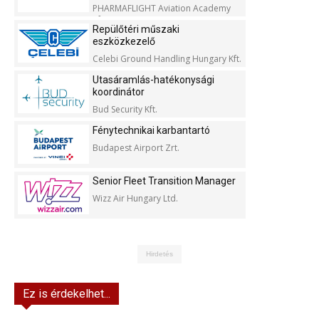
PHARMAFLIGHT Aviation Academy
Kft.
Repülőtéri műszaki
eszközkezelő
Celebi Ground Handling Hungary Kft.
Utasáramlás-hatékonysági
koordinátor
Bud Security Kft.
Fénytechnikai karbantartó
Budapest Airport Zrt.
Senior Fleet Transition Manager
Wizz Air Hungary Ltd.
Hirdetés
Ez is érdekelhet...