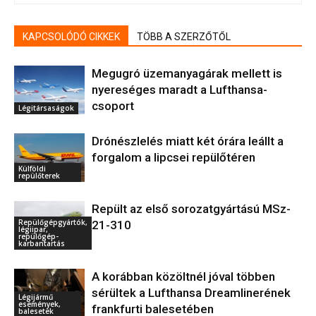
KAPCSOLÓDÓ CIKKEK
TÖBB A SZERZŐTŐL
Megugró üzemanyagárak mellett is
nyereséges maradt a Lufthansa-
csoport
Légitársaságok
Drónészlelés miatt két órára leállt a
forgalom a lipcsei repülőtéren
Külföldi
repülőterek
Repült az első sorozatgyártású MSz-
Repülőgépgyártók,
21-310
légiipar,
repülőgép-
karbantartás
A korábban közöltnél jóval többen
sérültek a Lufthansa Dreamlinerének
Légijármű
események,
frankfurti balesetében
balesetek