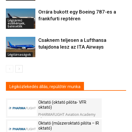
Orrára bukott egy Boeing 787-es a
frankfurti reptéren
Légijármű
események,
balesetek
Csaknem teljesen a Lufthansa
tulajdona lesz az ITA Airways
Légitársaságok
Légiközlekedés állás, repülőtér munka
Oktató (oktató pilóta- VFR
oktató)
PHARMAFLIGHT Aviation Academy
Kft.
Oktató (műszeroktató pilóta – IR
oktató)