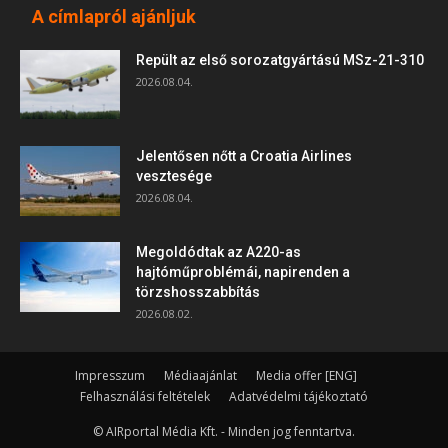
A címlapról ajánljuk
Repült az első sorozatgyártású MSz-21-310
2026.08.04.
Jelentősen nőtt a Croatia Airlines
vesztesége
2026.08.04.
Megoldódtak az A220-as
hajtóműproblémái, napirenden a
törzshosszabbítás
2026.08.02.
Impresszum
Médiaajánlat
Media offer [ENG]
Felhasználási feltételek
Adatvédelmi tájékoztató
© AIRportal Média Kft. - Minden jog fenntartva.