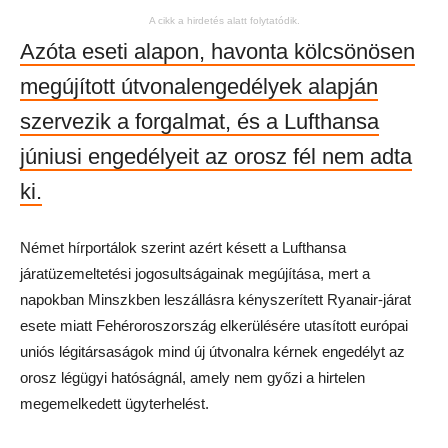
A cikk a hirdetés alatt folytatódik.
Azóta eseti alapon, havonta kölcsönösen
megújított útvonalengedélyek alapján
szervezik a forgalmat, és a Lufthansa
júniusi engedélyeit az orosz fél nem adta
ki.
Német hírportálok szerint azért késett a Lufthansa
járatüzemeltetési jogosultságainak megújítása, mert a
napokban Minszkben leszállásra kényszerített Ryanair-járat
esete miatt Fehéroroszország elkerülésére utasított európai
uniós légitársaságok mind új útvonalra kérnek engedélyt az
orosz légügyi hatóságnál, amely nem győzi a hirtelen
megemelkedett ügyterhelést.