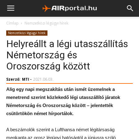
Címlap
Nemzetközi légügyi hírek
Nemzetközi légügyi hírek
Helyreállt a légi utasszállítás
Németország és
Oroszország között
Szerző:
MTI
-
2021.06.03.
Alig egy napi megszakítás után ismét üzemelnek a
menetrend szerint közlekedő légi utasszállító járatok
Németország és Oroszország között – jelentették
csütörtökön német hírportálok.
A beszámolók szerint a Lufthansa német légitársaság
megkapta az orosz légügyi hatóságtól a júniusra szóló