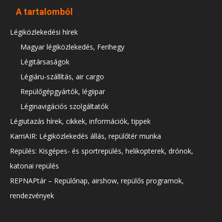
A tartalomból
Légiközlekedési hírek
Magyar légiközlekedés, Ferihegy
Légitársaságok
Légiáru-szállítás, air cargo
Repülőgépgyártók, légiipar
Léginavigációs szolgáltatók
Légiutazás hírek, cikkek, információk, tippek
KarriAIR: Légiközlekedés állás, repülőtér munka
Repülés: Kisgépes- és sportrepülés, helikopterek, drónok,
katonai repülés
REPNAPtár – Repülőnap, airshow, repülős programok,
rendezvények