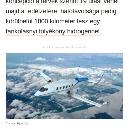
koncepció a tervek szerint 19 utast vehet
majd a fedélzetére, hatótávolsága pedig
körülbelül 1800 kilométer lesz egy
tankolásnyi folyékony hidrogénnel.
A cikk a hirdetés alatt folytatódik.
Forrás: Pipistrel