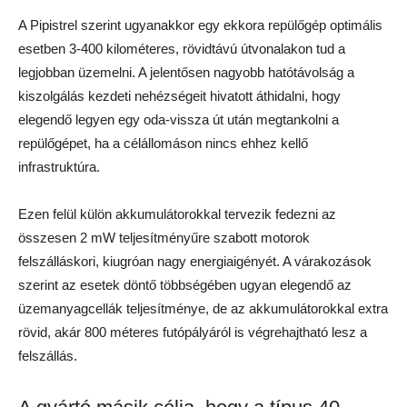
A Pipistrel szerint ugyanakkor egy ekkora repülőgép optimális
esetben 3-400 kilométeres, rövidtávú útvonalakon tud a
legjobban üzemelni. A jelentősen nagyobb hatótávolság a
kiszolgálás kezdeti nehézségeit hivatott áthidalni, hogy
elegendő legyen egy oda-vissza út után megtankolni a
repülőgépet, ha a célállomáson nincs ehhez kellő
infrastruktúra.
Ezen felül külön akkumulátorokkal tervezik fedezni az
összesen 2 mW teljesítményűre szabott motorok
felszálláskori, kiugróan nagy energiaigényét. A várakozások
szerint az esetek döntő többségében ugyan elegendő az
üzemanyagcellák teljesítménye, de az akkumulátorokkal extra
rövid, akár 800 méteres futópályáról is végrehajtható lesz a
felszállás.