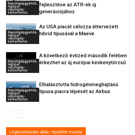
Repülőgépgyártók,
fejlesztése az ATR-ek új
légiipar,
repülőgép-
generációjához
karbantartás
Az USA piacát célozza áttervezett
Repülőgépgyártók,
hibrid típusával a Maeve
légiipar,
repülőgép-
karbantartás
A következő évtized második felében
Repülőgépgyártók,
érkezhet az új európai keskenytörzsű
légiipar,
repülőgép-
karbantartás
Elhalasztotta hidrogénmeghajtású
Repülőgépgyártók,
típusa piacra lépését az Airbus
légiipar,
repülőgép-
karbantartás
Légiközlekedés állás, repülőtér munka