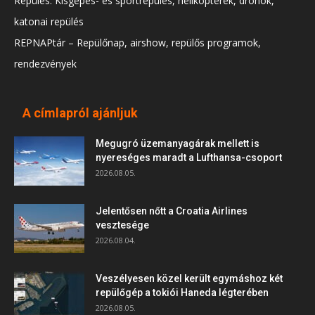
Repülés: Kisgépes- és sportrepülés, helikopterek, drónok,
katonai repülés
REPNAPtár – Repülőnap, airshow, repülős programok,
rendezvények
A címlapról ajánljuk
Megugró üzemanyagárak mellett is
nyereséges maradt a Lufthansa-csoport
2026.08.05.
Jelentősen nőtt a Croatia Airlines
vesztesége
2026.08.04.
Veszélyesen közel került egymáshoz két
repülőgép a tokiói Haneda légterében
2026.08.05.