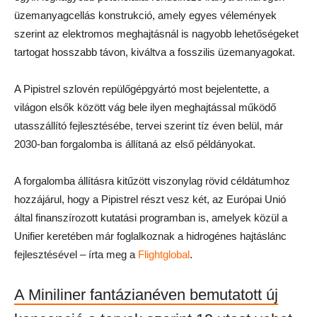
üzemanyagcellás konstrukció, amely egyes vélemények
szerint az elektromos meghajtásnál is nagyobb lehetőségeket
tartogat hosszabb távon, kiváltva a fosszilis üzemanyagokat.
A Pipistrel szlovén repülőgépgyártó most bejelentette, a
világon elsők között vág bele ilyen meghajtással működő
utasszállító fejlesztésébe, tervei szerint tíz éven belül, már
2030-ban forgalomba is állítaná az első példányokat.
A forgalomba állításra kitűzött viszonylag rövid céldátumhoz
hozzájárul, hogy a Pipistrel részt vesz két, az Európai Unió
által finanszírozott kutatási programban is, amelyek közül a
Unifier keretében már foglalkoznak a hidrogénes hajtáslánc
fejlesztésével – írta meg a
Flightglobal
.
A Miniliner fantázianéven bemutatott új