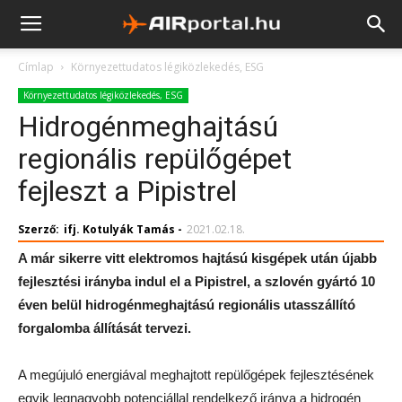
Címlap
Környezettudatos légiközlekedés, ESG
Környezettudatos légiközlekedés, ESG
Hidrogénmeghajtású
regionális repülőgépet
fejleszt a Pipistrel
Szerző:
ifj. Kotulyák Tamás
-
2021.02.18.
A már sikerre vitt elektromos hajtású kisgépek után újabb
fejlesztési irányba indul el a Pipistrel, a szlovén gyártó 10
éven belül hidrogénmeghajtású regionális utasszállító
forgalomba állítását tervezi.
A megújuló energiával meghajtott repülőgépek fejlesztésének
egyik legnagyobb potenciállal rendelkező iránya a hidrogén