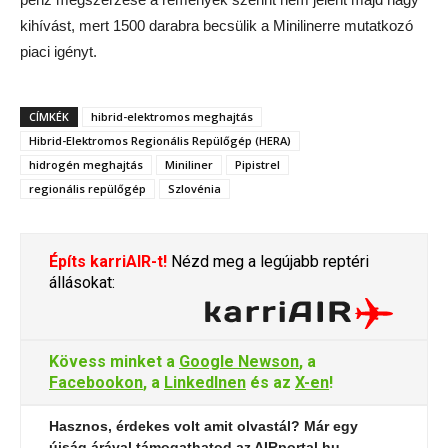
kihívást, mert 1500 darabra becsülik a Minilinerre mutatkozó
piaci igényt.
CÍMKÉK
hibrid-elektromos meghajtás
Hibrid-Elektromos Regionális Repülőgép (HERA)
hidrogén meghajtás
Miniliner
Pipistrel
regionális repülőgép
Szlovénia
Építs karriAIR-t!
Nézd meg a legújabb reptéri
állásokat:
Kövess minket a
Google Newson
, a
Facebookon
, a
LinkedInen
és az
X-en
!
Hasznos, érdekes volt amit olvastál? Már egy
újság árával támogathatod az AIRportal.hu