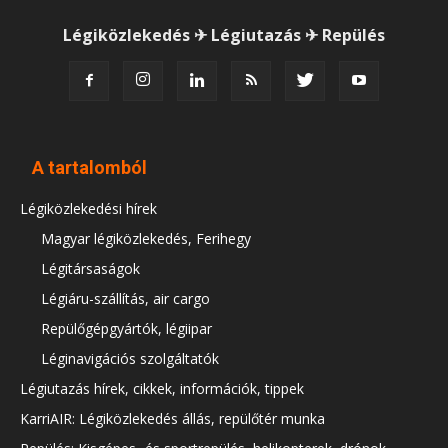
Légiközlekedés ✈ Légiutazás ✈ Repülés
A tartalomból
Légiközlekedési hírek
Magyar légiközlekedés, Ferihegy
Légitársaságok
Légiáru-szállítás, air cargo
Repülőgépgyártók, légiipar
Léginavigációs szolgáltatók
Légiutazás hírek, cikkek, információk, tippek
KarriAIR: Légiközlekedés állás, repülőtér munka