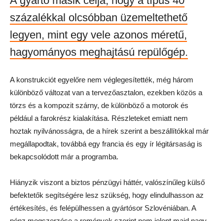
A gyártó másik célja, hogy a típus 40
százalékkal olcsóbban üzemeltethető
legyen, mint egy vele azonos méretű,
hagyományos meghajtású repülőgép.
A konstrukciót egyelőre nem véglegesítették, még három
különböző változat van a tervezőasztalon, ezekben közös a
törzs és a kompozit szárny, de különböző a motorok és
például a farokrész kialakítása. Részleteket emiatt nem
hoztak nyilvánosságra, de a hírek szerint a beszállítókkal már
megállapodtak, továbbá egy francia és egy ír légitársaság is
bekapcsolódott már a programba.
Hiányzik viszont a biztos pénzügyi háttér, valószínűleg külső
befektetők segítségére lesz szükség, hogy elindulhasson az
értékesítés, és felépülhessen a gyártósor Szlovéniában. A
pénz megszerzése a remények szerint nem jelent majd nagy