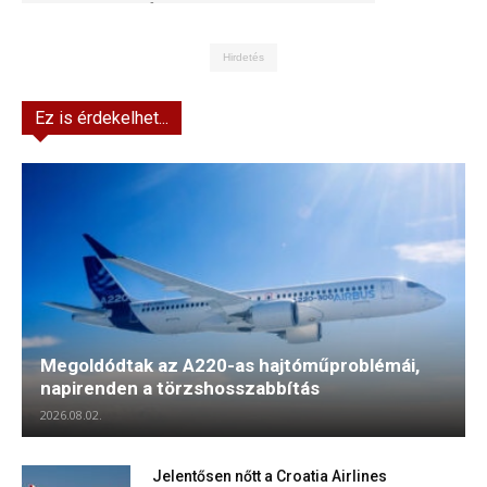
Kft.
Hirdetés
Ez is érdekelhet...
Megoldódtak az A220-as hajtóműproblémái,
napirenden a törzshosszabbítás
2026.08.02.
Jelentősen nőtt a Croatia Airlines