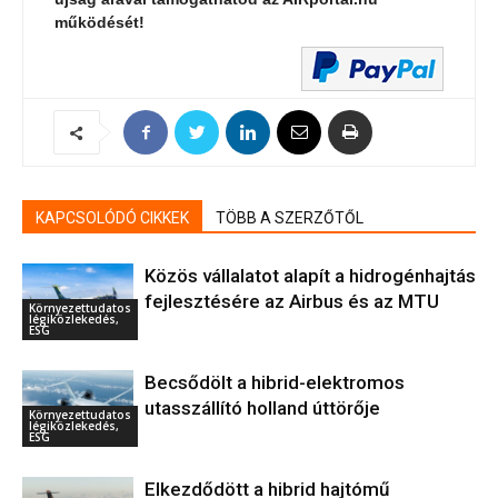
működését!
KAPCSOLÓDÓ CIKKEK
TÖBB A SZERZŐTŐL
Közös vállalatot alapít a hidrogénhajtás
fejlesztésére az Airbus és az MTU
Környezettudatos
légiközlekedés,
ESG
Becsődölt a hibrid-elektromos
utasszállító holland úttörője
Környezettudatos
légiközlekedés,
ESG
Elkezdődött a hibrid hajtómű