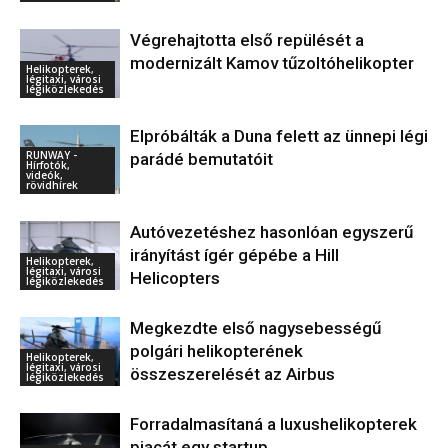
Végrehajtotta első repülését a
modernizált Kamov tűzoltóhelikopter
Helikopterek,
légitaxi, városi
légiközlekedés
Elpróbálták a Duna felett az ünnepi légi
RUNWAY -
parádé bemutatóit
Hírfotók,
videók,
rövidhírek
Autóvezetéshez hasonlóan egyszerű
irányítást ígér gépébe a Hill
Helikopterek,
légitaxi, városi
Helicopters
légiközlekedés
Megkezdte első nagysebességű
polgári helikopterének
Helikopterek,
légitaxi, városi
összeszerelését az Airbus
légiközlekedés
Forradalmasítaná a luxushelikopterek
piacát egy startup