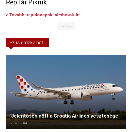
RepTár Piknik
> További repülőnapok, airshow-k itt
Hirdetés
Ez is érdekelhet...
Jelentősen nőtt a Croatia Airlines vesztesége
2026.08.04.