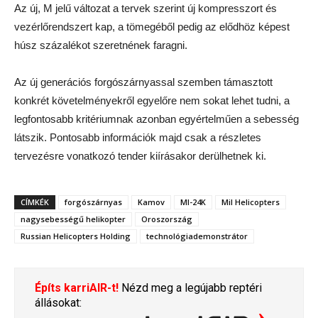
Az új, M jelű változat a tervek szerint új kompresszort és
vezérlőrendszert kap, a tömegéből pedig az elődhöz képest
húsz százalékot szeretnének faragni.
Az új generációs forgószárnyassal szemben támasztott
konkrét követelményekről egyelőre nem sokat lehet tudni, a
legfontosabb kritériumnak azonban egyértelműen a sebesség
látszik. Pontosabb információk majd csak a részletes
tervezésre vonatkozó tender kiírásakor derülhetnek ki.
CÍMKÉK
forgószárnyas
Kamov
MI-24K
Mil Helicopters
nagysebességű helikopter
Oroszország
Russian Helicopters Holding
technológiademonstrátor
Építs karriAIR-t!
Nézd meg a legújabb reptéri
állásokat: