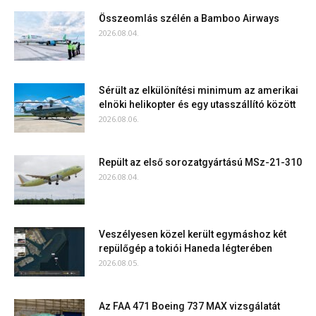
Összeomlás szélén a Bamboo Airways
2026.08.04.
Sérült az elkülönítési minimum az amerikai
elnöki helikopter és egy utasszállító között
2026.08.06.
Repült az első sorozatgyártású MSz-21-310
2026.08.04.
Veszélyesen közel került egymáshoz két
repülőgép a tokiói Haneda légterében
2026.08.05.
Az FAA 471 Boeing 737 MAX vizsgálatát