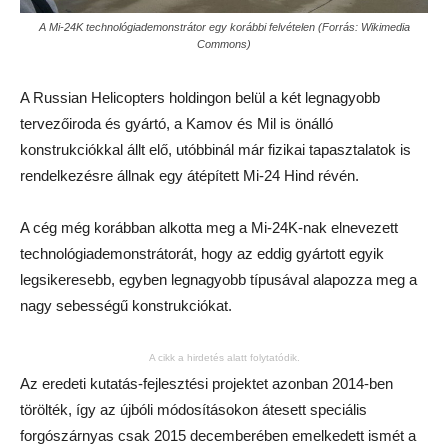
A Mi-24K technológiademonstrátor egy korábbi felvételen (Forrás: Wikimedia
Commons)
A Russian Helicopters holdingon belül a két legnagyobb
tervezőiroda és gyártó, a Kamov és Mil is önálló
konstrukciókkal állt elő, utóbbinál már fizikai tapasztalatok is
rendelkezésre állnak egy átépített Mi-24 Hind révén.
A cég még korábban alkotta meg a Mi-24K-nak elnevezett
technológiademonstrátorát, hogy az eddig gyártott egyik
legsikeresebb, egyben legnagyobb típusával alapozza meg a
nagy sebességű konstrukciókat.
A cikk a hirdetés alatt folytatódik.
Az eredeti kutatás-fejlesztési projektet azonban 2014-ben
törölték, így az újbóli módosításokon átesett speciális
forgószárnyas csak 2015 decemberében emelkedett ismét a