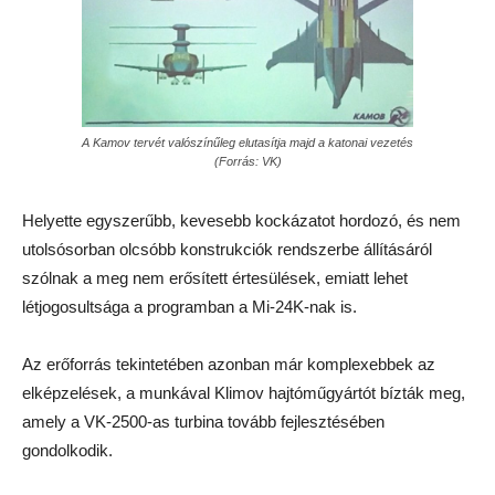
A Kamov tervét valószínűleg elutasítja majd a katonai vezetés
(Forrás: VK)
Helyette egyszerűbb, kevesebb kockázatot hordozó, és nem
utolsósorban olcsóbb konstrukciók rendszerbe állításáról
szólnak a meg nem erősített értesülések, emiatt lehet
létjogosultsága a programban a Mi-24K-nak is.
Az erőforrás tekintetében azonban már komplexebbek az
elképzelések, a munkával Klimov hajtóműgyártót bízták meg,
amely a VK-2500-as turbina tovább fejlesztésében
gondolkodik.