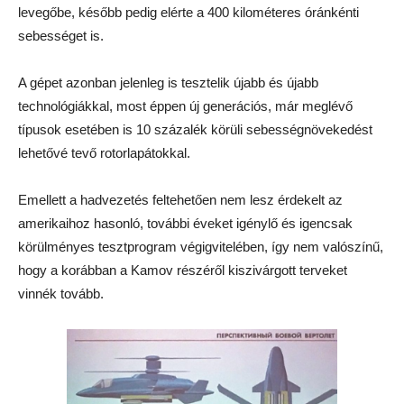
levegőbe, később pedig elérte a 400 kilométeres óránkénti
sebességet is.
A gépet azonban jelenleg is tesztelik újabb és újabb
technológiákkal, most éppen új generációs, már meglévő
típusok esetében is 10 százalék körüli sebességnövekedést
lehetővé tevő rotorlapátokkal.
Emellett a hadvezetés feltehetően nem lesz érdekelt az
amerikaihoz hasonló, további éveket igénylő és igencsak
körülményes tesztprogram végigvitelében, így nem valószínű,
hogy a korábban a Kamov részéről kiszivárgott terveket
vinnék tovább.