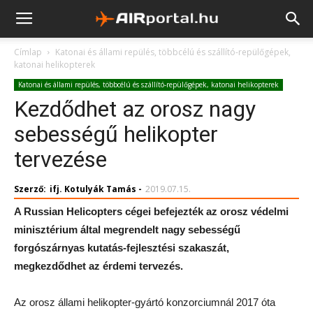
Címlap
Katonai és állami repülés, többcélú és szállító-repülőgépek,
katonai helikopterek
Katonai és állami repülés, többcélú és szállító-repülőgépek, katonai helikopterek
Kezdődhet az orosz nagy
sebességű helikopter
tervezése
Szerző:
ifj. Kotulyák Tamás
-
2019.07.15.
A Russian Helicopters cégei befejezték az orosz védelmi
minisztérium által megrendelt nagy sebességű
forgószárnyas kutatás-fejlesztési szakaszát,
megkezdődhet az érdemi tervezés.
Az orosz állami helikopter-gyártó konzorciumnál 2017 óta