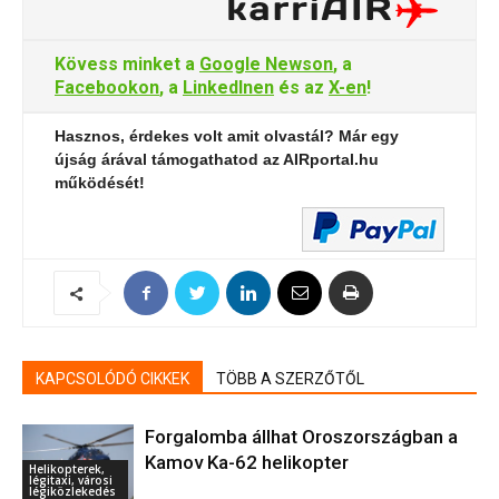
Kövess minket a
Google Newson
, a
Facebookon
, a
LinkedInen
és az
X-en
!
Hasznos, érdekes volt amit olvastál? Már egy
újság árával támogathatod az AIRportal.hu
működését!
KAPCSOLÓDÓ CIKKEK
TÖBB A SZERZŐTŐL
Forgalomba állhat Oroszországban a
Kamov Ka-62 helikopter
Helikopterek,
légitaxi, városi
légiközlekedés