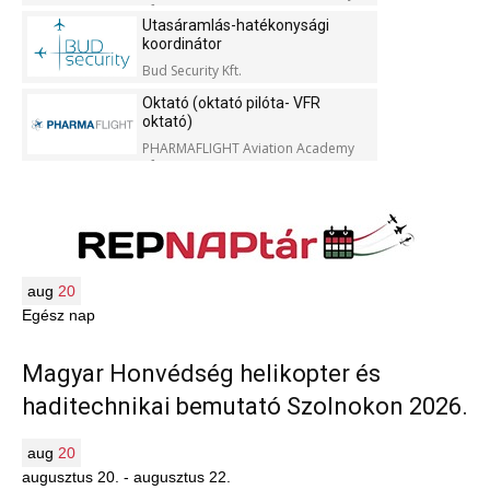
Kft.
Utasáramlás-hatékonysági
koordinátor
Bud Security Kft.
Oktató (oktató pilóta- VFR
oktató)
PHARMAFLIGHT Aviation Academy
Kft.
aug
20
Egész nap
Magyar Honvédség helikopter és
haditechnikai bemutató Szolnokon 2026.
aug
20
augusztus 20.
-
augusztus 22.