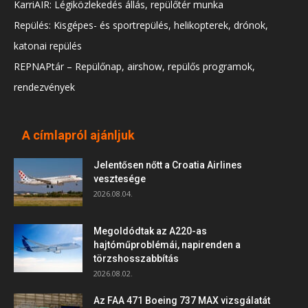
KarriAIR: Légiközlekedés állás, repülőtér munka
Repülés: Kisgépes- és sportrepülés, helikopterek, drónok,
katonai repülés
REPNAPtár – Repülőnap, airshow, repülős programok,
rendezvények
A címlapról ajánljuk
Jelentősen nőtt a Croatia Airlines
vesztesége
2026.08.04.
Megoldódtak az A220-as
hajtóműproblémái, napirenden a
törzshosszabbítás
2026.08.02.
Az FAA 471 Boeing 737 MAX vizsgálatát