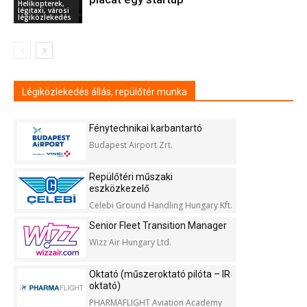
Helikopterek,
légitaxi, városi
légiközlekedés
Légiközlekedés állás, repülőtér munka
Fénytechnikai karbantartó
Budapest Airport Zrt.
Repülőtéri műszaki
eszközkezelő
Celebi Ground Handling Hungary Kft.
Senior Fleet Transition Manager
Wizz Air Hungary Ltd.
Oktató (műszeroktató pilóta – IR
oktató)
PHARMAFLIGHT Aviation Academy