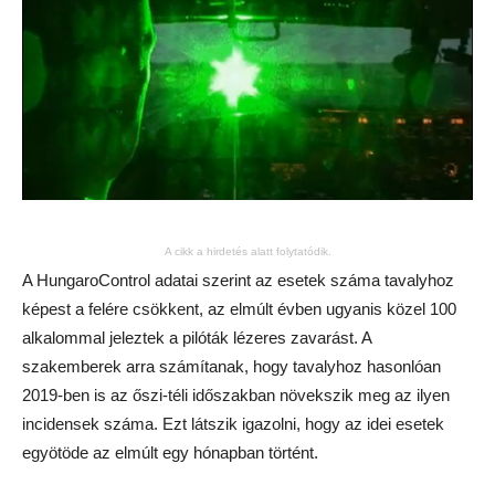
A cikk a hirdetés alatt folytatódik.
A HungaroControl adatai szerint az esetek száma tavalyhoz
képest a felére csökkent, az elmúlt évben ugyanis közel 100
alkalommal jeleztek a pilóták lézeres zavarást. A
szakemberek arra számítanak, hogy tavalyhoz hasonlóan
2019-ben is az őszi-téli időszakban növekszik meg az ilyen
incidensek száma. Ezt látszik igazolni, hogy az idei esetek
egyötöde az elmúlt egy hónapban történt.