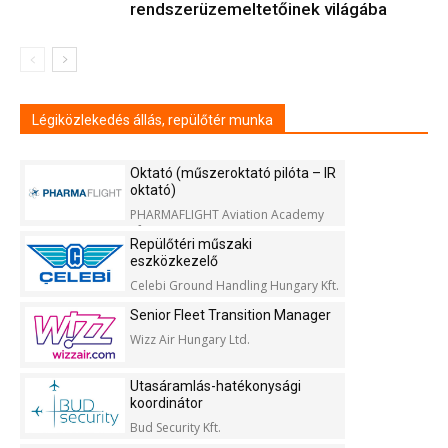
rendszerüzemeltetőinek világába
Légiközlekedés állás, repülőtér munka
Oktató (műszeroktató pilóta – IR
oktató)
PHARMAFLIGHT Aviation Academy
Kft.
Repülőtéri műszaki
eszközkezelő
Celebi Ground Handling Hungary Kft.
Senior Fleet Transition Manager
Wizz Air Hungary Ltd.
Utasáramlás-hatékonysági
koordinátor
Bud Security Kft.