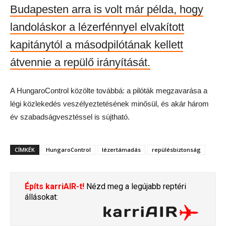
Budapesten arra is volt már példa, hogy
landoláskor a lézerfénnyel elvakított
kapitánytól a másodpilótának kellett
átvennie a repülő irányítását.
A HungaroControl közölte továbbá: a pilóták megzavarása a
légi közlekedés veszélyeztetésének minősül, és akár három
év szabadságvesztéssel is sújtható.
CÍMKÉK
HungaroControl
lézertámadás
repülésbiztonság
Építs karriAIR-t!
Nézd meg a legújabb reptéri
állásokat: