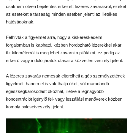
csaknem ötven bejelentés érkezett lézeres zavarásról, ezeket
az eseteket a társaság minden esetben jelenti az illetékes
hatóságoknak.
Felhívták a figyelmet arra, hogy a kiskereskedelmi
forgalomban is kapható, kézben hordozható lézerekkel akár
tíz kilométerről is meg lehet zavarni a pilótákat, ez pedig az
érkező vagy induló járatok utasaira közvetlen veszélyt jelent.
A lézeres zavarás nemcsak elterelheti a gép személyzetének
figyelmét, hanem el is vakíthatja őket, sőt maradandó
egészségkárosodást okozhat, illetve a legnagyobb
koncentrációt igénylő fel- vagy leszállási manőverek közben
komoly balesetveszélyt jelent.