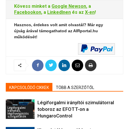
Kövess minket a
Google Newson
, a
Facebookon
, a
LinkedInen
és az
X-en
!
Hasznos, érdekes volt amit olvastál? Már egy
újság árával támogathatod az AIRportal.hu
működését!
KAPCSOLÓDÓ CIKKEK
TÖBB A SZERZŐTŐL
Légiforgalmi irányítói szimulátorral
Légiforgalmi
toboroz az EFOTT-on a
irányítás,
léginavigációs
HungaroControl
szolgáltatók