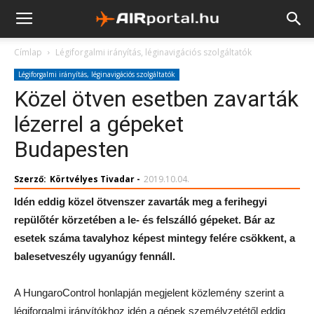
Címlap
Légiforgalmi irányítás, léginavigációs szolgáltatók
Légiforgalmi irányítás, léginavigációs szolgáltatók
Közel ötven esetben zavarták
lézerrel a gépeket
Budapesten
Szerző:
Körtvélyes Tivadar
-
2019.10.04.
Idén eddig közel ötvenszer zavarták meg a ferihegyi
repülőtér körzetében a le- és felszálló gépeket. Bár az
esetek száma tavalyhoz képest mintegy felére csökkent, a
balesetveszély ugyanúgy fennáll.
A HungaroControl honlapján megjelent közlemény szerint a
légiforgalmi irányítókhoz idén a gépek személyzetétől eddig