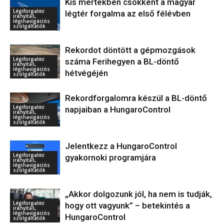
Kis mértékben csökkent a magyar
Légiforgalmi
légtér forgalma az első félévben
irányítás,
léginavigációs
szolgáltatók
Rekordot döntött a gépmozgások
Légiforgalmi
száma Ferihegyen a BL-döntő
irányítás,
léginavigációs
hétvégéjén
szolgáltatók
Rekordforgalomra készül a BL-döntő
Légiforgalmi
napjaiban a HungaroControl
irányítás,
léginavigációs
szolgáltatók
Jelentkezz a HungaroControl
Légiforgalmi
gyakornoki programjára
irányítás,
léginavigációs
szolgáltatók
„Akkor dolgozunk jól, ha nem is tudják,
Légiforgalmi
hogy ott vagyunk” – betekintés a
irányítás,
léginavigációs
HungaroControl
szolgáltatók