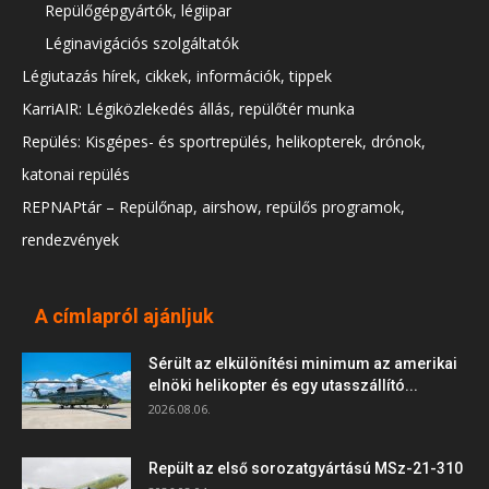
Repülőgépgyártók, légiipar
Léginavigációs szolgáltatók
Légiutazás hírek, cikkek, információk, tippek
KarriAIR: Légiközlekedés állás, repülőtér munka
Repülés: Kisgépes- és sportrepülés, helikopterek, drónok,
katonai repülés
REPNAPtár – Repülőnap, airshow, repülős programok,
rendezvények
A címlapról ajánljuk
Sérült az elkülönítési minimum az amerikai
elnöki helikopter és egy utasszállító...
2026.08.06.
Repült az első sorozatgyártású MSz-21-310