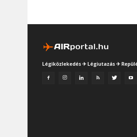
Légiközlekedés ✈ Légiutazás ✈ Repül