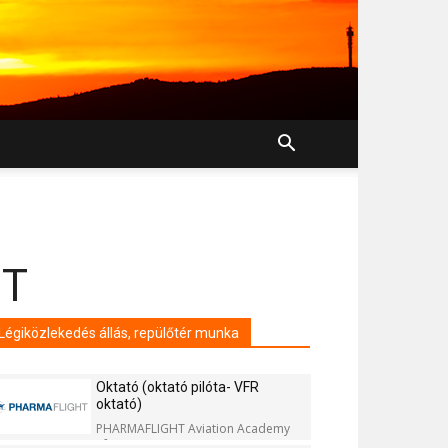
OT
Légiközlekedés állás, repülőtér munka
Oktató (oktató pilóta- VFR
oktató)
PHARMAFLIGHT Aviation Academy
Kft.