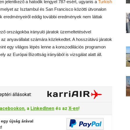
en jelentkező a hatodik lengyel 787-esért, ugyanis a
Turkish
, melyet az Isztambul és San Francisco közötti útvonalon
lások eredményeiről eddig további eredmények nem láttak
ező országokba irányuló járatok üzemeltetésével
g az anyavállalat számára közlekedtet. A hosszútávú járatok
mint egy világos lépés lenne a konszodilációs programon
y az Európai Bizottság irányából is vizsgálat alatt áll.
ptéri állásokat:
acebookon
, a
LinkedInen
és az
X-en
!
 egy újság árával
t!