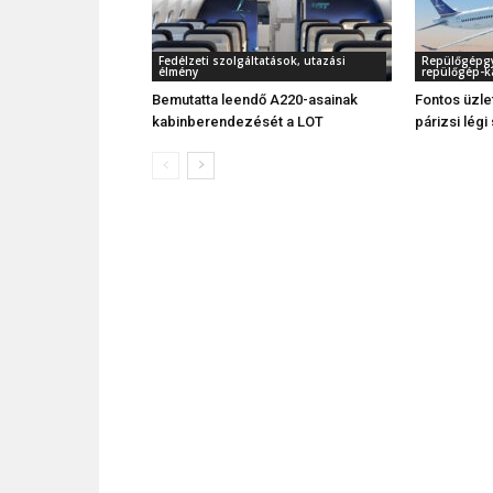
Fedélzeti szolgáltatások, utazási
Repülőgépgyá
élmény
repülőgép-k
Bemutatta leendő A220-asainak
Fontos üzlet
kabinberendezését a LOT
párizsi légi