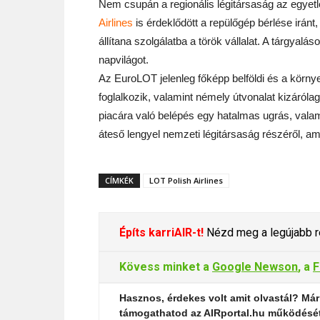
Nem csupán a regionális légitársaság az egyetl
Airlines
is érdeklődött a repülőgép bérlése iránt
állítana szolgálatba a török vállalat. A tárgya
napvilágot.
Az EuroLOT jelenleg főképp belföldi és a körny
foglalkozik, valamint némely útvonalat kizáróla
piacára való belépés egy hatalmas ugrás, vala
áteső lengyel nemzeti légitársaság részéről, amel
CÍMKÉK
LOT Polish Airlines
Építs karriAIR-t!
Nézd meg a legújabb re
Kövess minket a
Google Newson
, a
F
Hasznos, érdekes volt amit olvastál? Már
támogathatod az AIRportal.hu működésé