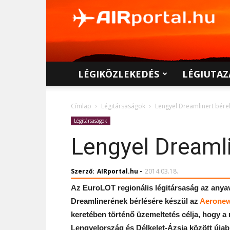
AIRportal.hu
LÉGIKÖZLEKEDÉS
LÉGIUTAZ
Címlap
Légitársaságok
Lengyel Dreamlinert bére
Légitársaságok
Lengyel Dreaml
Szerző:
AIRportal.hu
-
2014.03.18.
Az EuroLOT regionális légitársaság az anyav
Dreamlinerének bérlésére készül az
Aeronew
keretében történő üzemeltetés célja, hogy a
Lengyelország és Délkelet-Ázsia között újab