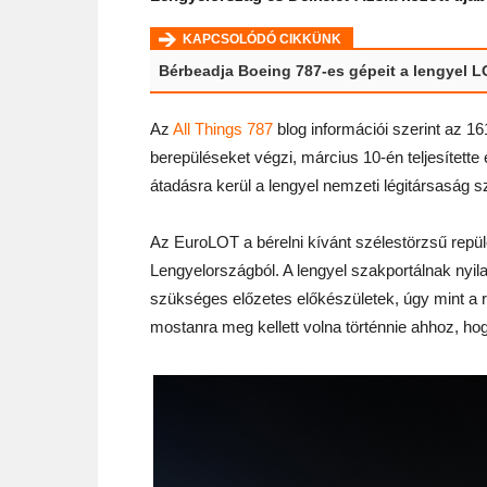
KAPCSOLÓDÓ CIKKÜNK
Bérbeadja Boeing 787-es gépeit a lengyel 
Az
All Things 787
blog információi szerint az 1
berepüléseket végzi, március 10-én teljesítette
átadásra kerül a lengyel nemzeti légitársaság 
Az EuroLOT a bérelni kívánt szélestörzsű repül
Lengyelországból. A lengyel szakportálnak nyi
szükséges előzetes előkészületek, úgy mint a r
mostanra meg kellett volna történnie ahhoz, hog