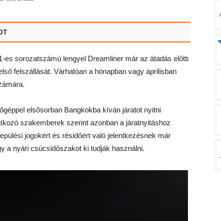
LOT
61-es sorozatszámú lengyel Dreamliner már az átadás előtti
 első felszállását. Várhatóan a hónapban vagy áprilisban
számára.
őgéppel elsősorban Bangkokba kíván járatot nyitni
latkozó szakemberek szerint azonban a járatnyitáshoz
epülési jogokért és résidőért való jelentkezésnek már
y a nyári csúcsidőszakot ki tudják használni.