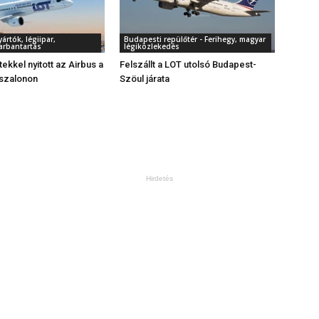
rtók, légiipar,
Budapesti repülőtér - Ferihegy, magyar
arbantartás
légiközlekedés
ekkel nyitott az Airbus a
Felszállt a LOT utolsó Budapest-
 szalonon
Szöul járata
Hirdetés