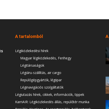
A tartalomból
A
és
Légiközlekedési hírek
Magyar légiközlekedés, Ferihegy
Légitársaságok
Légiáru-szállítás, air cargo
Repülőgépgyártók, légiipar
Léginavigációs szolgáltatók
Légiutazás hírek, cikkek, információk, tippek
KarriAIR: Légiközlekedés állás, repülőtér munka