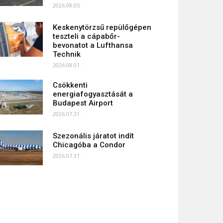
2026.08.05.
Keskenytörzsű repülőgépen
teszteli a cápabőr-
bevonatot a Lufthansa
Technik
2026.08.01.
Csökkenti
energiafogyasztását a
Budapest Airport
2026.07.31.
Szezonális járatot indít
Chicagóba a Condor
2026.07.31.