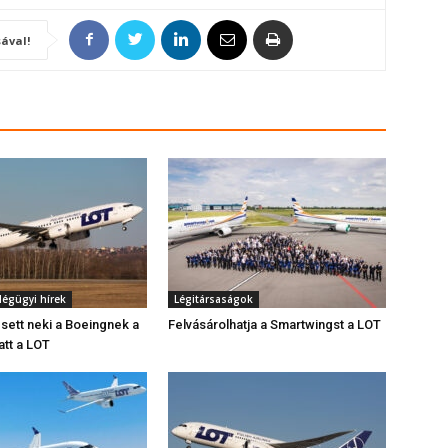
ával!
légügyi hírek
Légitársaságok
sett neki a Boeingnek a
Felvásárolhatja a Smartwingst a LOT
tt a LOT