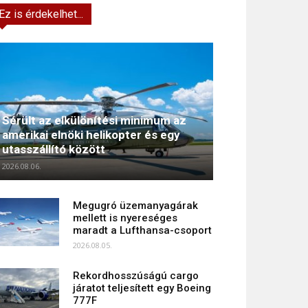
Ez is érdekelhet...
Sérült az elkülönítési minimum az
amerikai elnöki helikopter és egy
utasszállító között
2026.08.06.
Megugró üzemanyagárak
mellett is nyereséges
maradt a Lufthansa-csoport
2026.08.05.
Rekordhosszúságú cargo
járatot teljesített egy Boeing
777F