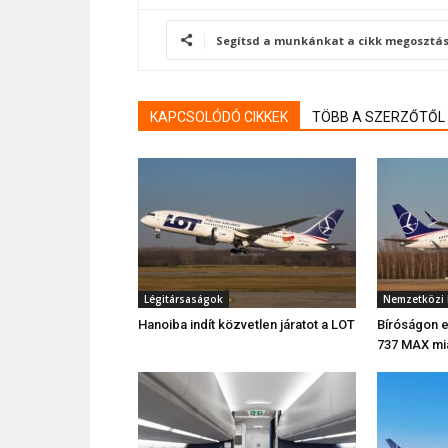
Segítsd a munkánkat a cikk megosztás
KAPCSOLÓDÓ CIKKEK
TÖBB A SZERZŐTŐL
Légitársaságok
Nemzetközi 
Hanoiba indít közvetlen járatot a LOT
Bíróságon e
737 MAX mia