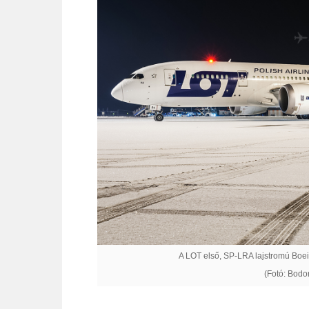
A LOT első, SP-LRA lajstromú Boei
(Fotó: Bodo