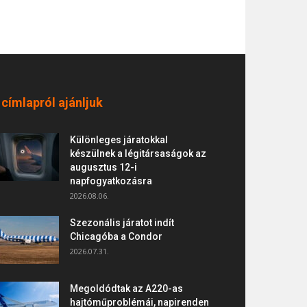
 címlapról ajánljuk
Különleges járatokkal
készülnek a légitársaságok az
augusztus 12-i
napfogyatkozásra
2026.08.06.
Szezonális járatot indít
Chicagóba a Condor
2026.07.31.
Megoldódtak az A220-as
hajtóműproblémái, napirenden