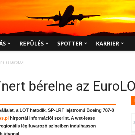
ÁS
REPÜLÉS
SPOTTER
KARRIER
lne az EuroLOT
inert bérelne az EuroL
állalat, a LOT hatodik, SP-LRF lajstromú Boeing 787-8
s.pl
hírportál információi szerint. A wet-lease
 regionális légifuvarozó színeiben indulhasson
b útvonal.