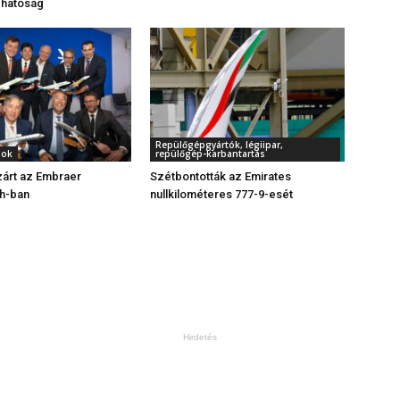
 hatóság
Repülőgépgyártók, légiipar,
gok
repülőgép-karbantartás
zárt az Embraer
Szétbontották az Emirates
h-ban
nullkilométeres 777-9-esét
Hirdetés