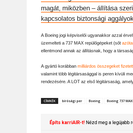
magát, miközben – állítása sze
kapcsolatos biztonsági aggályok
A Boeing jogi képviselői ugyanakkor azzal érve
üzemelteti a 737 MAX repülőgépeket (sőt
azóta
ellentmond annak az állításnak, hogy a társaság 
A gyártó korábban
milliárdos összegeket fizetet
valamint több légitársasággal is peren kívüli me
rendezésére. A LOT az első légitársaság, amely 
CÍMKÉK
bírósági per
Boeing
Boeing 737 MAX
Építs karriAIR-t!
Nézd meg a legújabb re