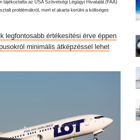
n tájékoztatta az USA Szövetségi Légügyi Hivatalát (FAA)
alt problémákról, mert el akarta kerülni a költséges
ik legfontosabb értékesítési érve éppen
ípusokról minimális átképzéssel lehet