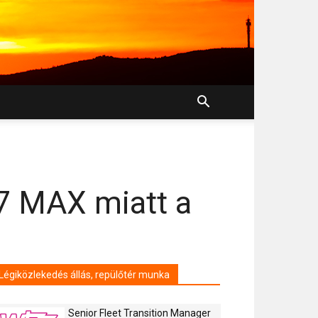
37 MAX miatt a
Légiközlekedés állás, repülőtér munka
Senior Fleet Transition Manager