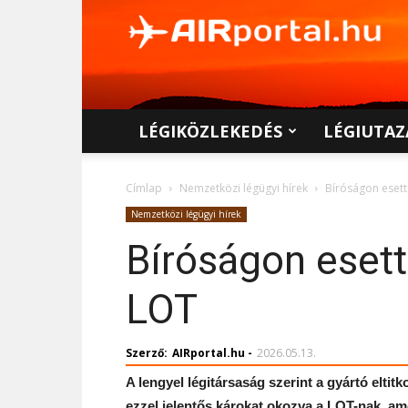
AIRportal.hu
LÉGIKÖZLEKEDÉS
LÉGIUTAZ
Címlap
Nemzetközi légügyi hírek
Bíróságon esett
Nemzetközi légügyi hírek
Bíróságon esett
LOT
Szerző:
AIRportal.hu
-
2026.05.13.
A lengyel légitársaság szerint a gyártó eltit
ezzel jelentős károkat okozva a LOT-nak, ame