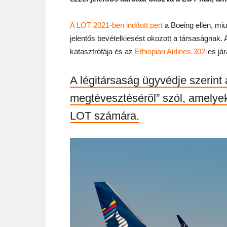
A LOT 2021-ben indított pert
a Boeing ellen, miu
jelentős bevételkiesést okozott a társaságnak. A
katasztrófája és az
Ethiopian Airlines 302
-es já
A légitársaság ügyvédje szerint
megtévesztéséről” szól, amelye
LOT számára.