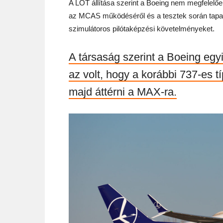
A LOT állítása szerint a Boeing nem megfelelőe
az MCAS működéséről és a tesztek során tapaszt
szimulátoros pilótaképzési követelményeket.
A társaság szerint a Boeing egy
az volt, hogy a korábbi 737-es t
majd áttérni a MAX-ra.