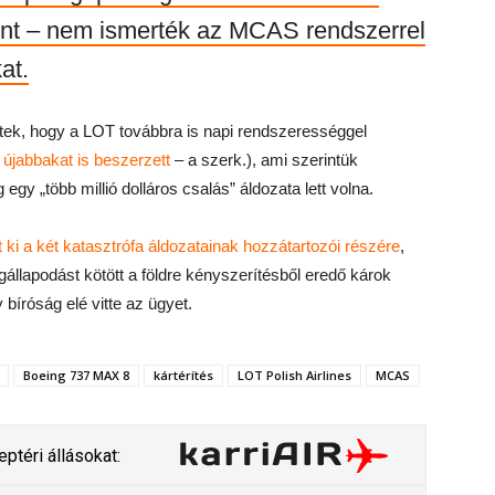
rint – nem ismerték az MCAS rendszerrel
at.
ltek, hogy a LOT továbbra is napi rendszerességgel
 újabbakat is beszerzett
– a szerk.), ami szerintük
egy „több millió dolláros csalás” áldozata lett volna.
t ki a két katasztrófa áldozatainak hozzátartozói részére
,
gállapodást kötött a földre kényszerítésből eredő károk
bíróság elé vitte az ügyet.
Boeing 737 MAX 8
kártérítés
LOT Polish Airlines
MCAS
ptéri állásokat: