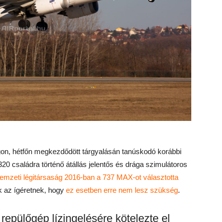
ságon, hétfőn megkezdődött tárgyalásán tanúskodó korábbi
20 családra történő átállás jelentős és drága szimulátoros
nemzeti légitársaság 2016-ban a 737 MAX-ot választotta
ak az ígéretnek, hogy
ez esetben erre nem lesz szükség
.
epülőgép lízingelésére kötelezte el