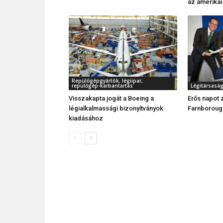
az amerikai
Repülőgépgyártók, légiipar,
repülőgép-karbantartás
Légitársasá
Visszakapta jogát a Boeing a
Erős napot 
légialkalmassági bizonyítványok
Farnboroug
kiadásához