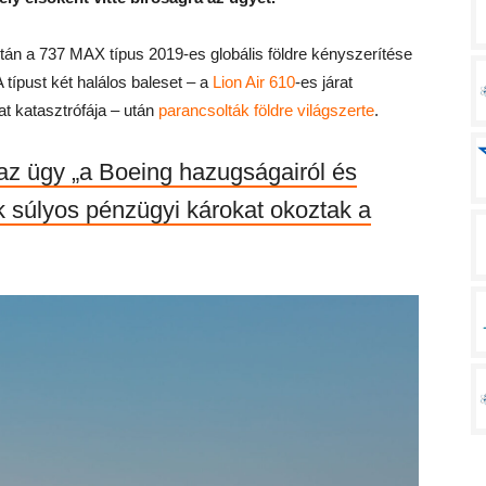
tán a 737 MAX típus 2019-es globális földre kényszerítése
 típust két halálos baleset – a
Lion Air 610
-es járat
rat katasztrófája – után
parancsolták földre világszerte
.
 az ügy „a Boeing hazugságairól és
k súlyos pénzügyi károkat okoztak a