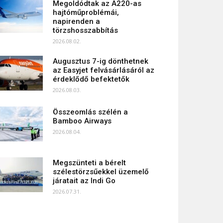
Megoldódtak az A220-as
hajtóműproblémái,
napirenden a
törzshosszabbítás
2026.08.02.
Augusztus 7-ig dönthetnek
az Easyjet felvásárlásáról az
érdeklődő befektetők
2026.08.03.
Összeomlás szélén a
Bamboo Airways
2026.08.04.
Megszünteti a bérelt
szélestörzsűekkel üzemelő
járatait az Indi Go
2026.07.31.