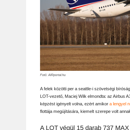
Fotó: AIRportal.hu
A felek közötti per a seattle-i szövetségi bíró
LOT-vezető, Maciej Wilk elmondta: az Airbus A3
képzést igényelt volna, ezért amikor
a lengyel 
flottája megújítására, kiemelt szerepe volt ann
A LOT végül 15 darab 737 MAX r