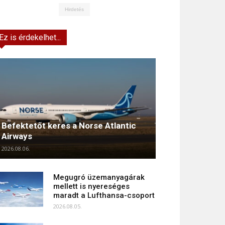
Hirdetés
Ez is érdekelhet...
Befektetőt keres a Norse Atlantic
Airways
2026.08.06.
Megugró üzemanyagárak
mellett is nyereséges
maradt a Lufthansa-csoport
2026.08.05.