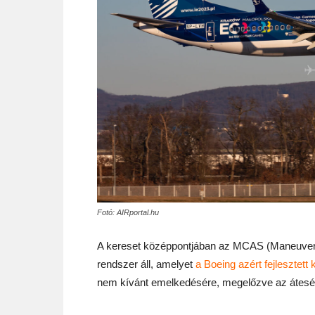
Fotó: AIRportal.hu
A kereset középpontjában az MCAS (Maneuveri
rendszer áll, amelyet
a Boeing azért fejlesztett k
nem kívánt emelkedésére, megelőzve az átesé