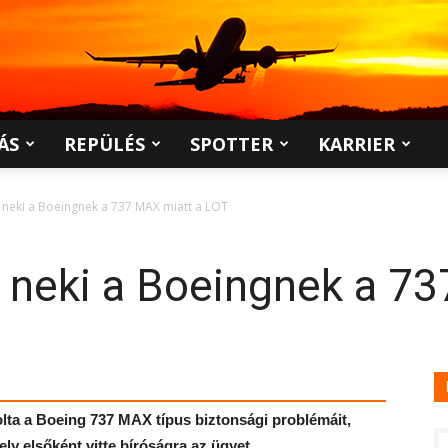
ÁS
REPÜLÉS
SPOTTER
KARRIER
 neki a Boeingnek a 737 MAX miatt a LOT
 neki a Boeingnek a 7
kolta a Boeing 737 MAX típus biztonsági problémáit,
ly elsőként vitte bíróságra az ügyet.