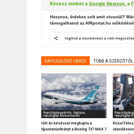
Kövess minket a
Google Newson
, a
F
Hasznos, érdekes volt amit olvastál? Már
támogathatod az AIRportal.hu működésé
Segítsd a munkánkat a cikk megosztás
KAPCSOLÓDÓ CIKKEK
TÖBB A SZERZŐTŐL
Repülőgépgyártók, légiipar,
Repülőgépgyá
repülőgép-karbantartás
repülőgép-k
Hét év késéssel megkapta a
Közel féle
típustanúsítványt a Boeing 737 MAX 7
utasüléseine