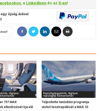
acebookon
, a
LinkedInen
és az
X-en
!
 egy újság árával
t!
ával!
rtók, légiipar,
Repülőgépgyártók, légiipar,
arbantartás
repülőgép-karbantartás
zer 737 MAX
Teljesítette tanúsítási programja
k ellenőrzését írja elő
utolsó tesztrepülését a MAX 10