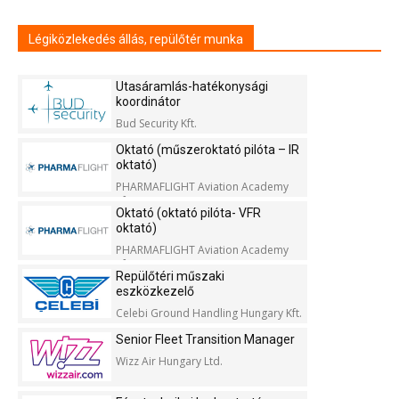
Légiközlekedés állás, repülőtér munka
Utasáramlás-hatékonysági
koordinátor
Bud Security Kft.
Oktató (műszeroktató pilóta – IR
oktató)
PHARMAFLIGHT Aviation Academy
Kft.
Oktató (oktató pilóta- VFR
oktató)
PHARMAFLIGHT Aviation Academy
Kft.
Repülőtéri műszaki
eszközkezelő
Celebi Ground Handling Hungary Kft.
Senior Fleet Transition Manager
Wizz Air Hungary Ltd.