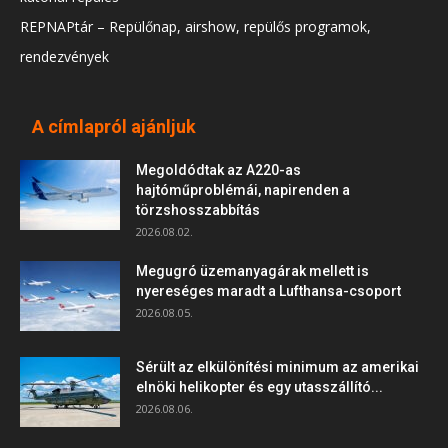
REPNAPtár – Repülőnap, airshow, repülős programok,
rendezvények
A címlapról ajánljuk
Megoldódtak az A220-as
hajtóműproblémái, napirenden a
törzshosszabbítás
2026.08.02.
Megugró üzemanyagárak mellett is
nyereséges maradt a Lufthansa-csoport
2026.08.05.
Sérült az elkülönítési minimum az amerikai
elnöki helikopter és egy utasszállító...
2026.08.06.