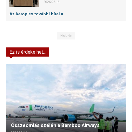
2026.06.18.
Az Aeroplex további hírei »
Hirdetés
Ez is érdekelhet...
Összeomlás szélén a Bamboo Airways