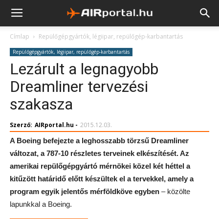
Címlap
Repülőgépgyártók, légiipar, repülőgép-karbantartás
Repülőgépgyártók, légiipar, repülőgép-karbantartás
Lezárult a legnagyobb
Dreamliner tervezési
szakasza
Szerző:
AIRportal.hu
-
2015.12.03.
A Boeing befejezte a leghosszabb törzsű Dreamliner
változat, a 787-10 részletes terveinek elkészítését. Az
amerikai repülőgépgyártó mérnökei közel két héttel a
kitűzött határidő előtt készültek el a tervekkel, amely a
program egyik jelentős mérföldköve egyben
– közölte
lapunkkal a Boeing.