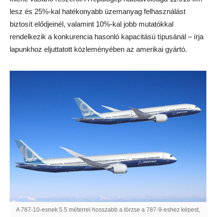
lesz és 25%-kal hatékonyabb üzemanyag felhasználást
biztosít elődjeinél, valamint 10%-kal jobb mutatókkal
rendelkezik a konkurencia hasonló kapacitású típusánál – írja
lapunkhoz eljuttatott közleményében az amerikai gyártó.
A 787-10-esnek 5.5 méterrel hosszabb a törzse a 787-9-eshez képest,