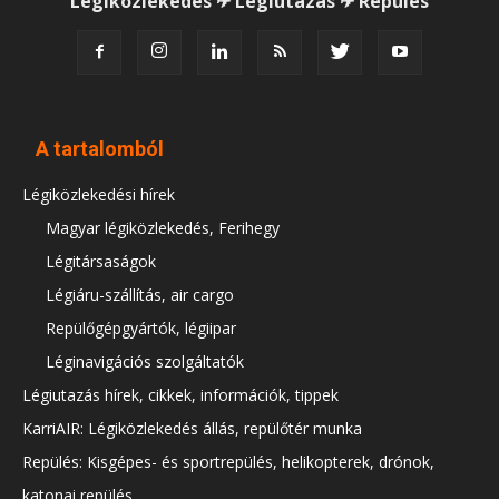
Légiközlekedés ✈ Légiutazás ✈ Repülés
A tartalomból
Légiközlekedési hírek
Magyar légiközlekedés, Ferihegy
Légitársaságok
Légiáru-szállítás, air cargo
Repülőgépgyártók, légiipar
Léginavigációs szolgáltatók
Légiutazás hírek, cikkek, információk, tippek
KarriAIR: Légiközlekedés állás, repülőtér munka
Repülés: Kisgépes- és sportrepülés, helikopterek, drónok,
katonai repülés