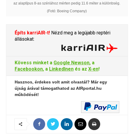
az alaptípus 8-as szériához mérten pedig 11.6 méter a különbség.
(Fotó: Boeing Company)
Építs karriAIR-t!
Nézd meg a legújabb reptéri
állásokat:
Kövess minket a
Google Newson
, a
Facebookon
, a
LinkedInen
és az
X-en
!
Hasznos, érdekes volt amit olvastál? Már egy
újság árával támogathatod az AIRportal.hu
működését!