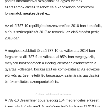
pontos információval szolgálnak az egyes elemek,
szerszámok elkészítéséhez és a kapcsolódó beszerzési
folyamatok megkezdéséhez.
Az első 787-10 repülőgép összeszerelése 2016-ban kezdődik,
a típus szűzrepülését 2017-re tervezik, az első átadást pedig
2018-ban.
A meghosszabbított törzsű 787-10-es változat a 2014-ben
forgalomba állt 787-9-es változattal 95%-ban megegyezik,
melynek köszönhetően a Boeing jelentősen csökkentette a
gyártás költségeit, kockázatait és komplexitását. Az egyezés
előnyös az üzemeltető légitársaságok számára is gazdasági
és üzemeltetési szempontokból is.
A cikk a hirdetés alatt folytatódik.
A 787-10 Dreamliner típusra eddig 164 megrendelés érkezett
kilenc vásárló részéről. A repülőgép hatótávolsága 11.910 km