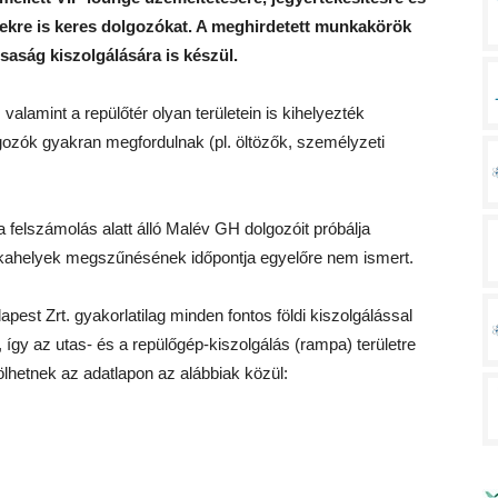
gekre is keres dolgozókat. A meghirdetett munkakörök
rsaság kiszolgálására is készül.
 valamint a repülőtér olyan területein is kihelyezték
olgozók gyakran megfordulnak (pl. öltözők, személyzeti
a felszámolás alatt álló Malév GH dolgozóit próbálja
unkahelyek megszűnésének időpontja egyelőre nem ismert.
apest Zrt. gyakorlatilag minden fontos földi kiszolgálással
így az utas- és a repülőgép-kiszolgálás (rampa) területre
ölhetnek az adatlapon az alábbiak közül: