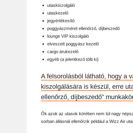
utaskiszolgáló
utaskezelő
jegyértékesítő
poggyászméret ellenőrző, díjbeszedő
lounge VIP kiszolgáló
elveszett poggyász kezelő
cargo árukezelő
egyéb (a jelentkező tölti ki)
A felsorolásból látható, hogy a v
kiszolgálására is készül, erre u
ellenőrző, díjbeszedő” munkakö
Ők azok az utasok körében nem túl nagy népsze
sorban állásnál ellenőrzik például a Wizz Air u