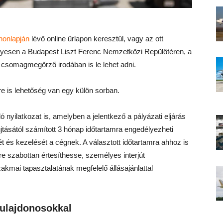
honlapján
lévő online űrlapon keresztül, vagy az ott
lyesen a Budapest Liszt Ferenc Nemzetközi Repülőtéren, a
ó csomagmegőrző irodában is le lehet adni.
re is lehetőség van egy külön sorban.
nyilatkozat is, amelyben a jelentkező a pályázati eljárás
jtásától számított 3 hónap időtartamra engedélyezheti
t és kezelését a cégnek. A választott időtartamra ahhoz is
re szabottan értesíthesse, személyes interjút
kmai tapasztalatának megfelelő állásajánlattal
 tulajdonosokkal