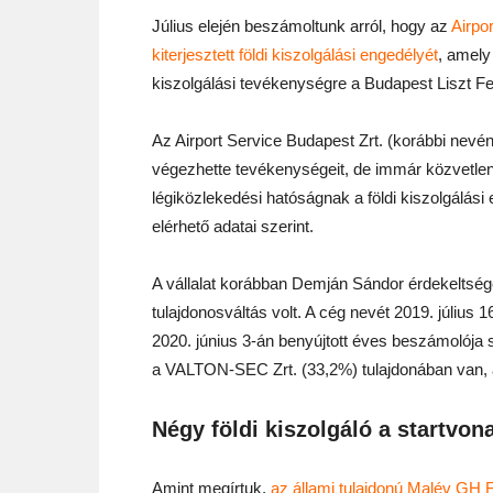
Július elején beszámoltunk arról, hogy az
Airpo
kiterjesztett földi kiszolgálási engedélyét
, amely 
kiszolgálási tevékenységre a Budapest Liszt 
Az Airport Service Budapest Zrt. (korábbi nevén
végezhette tevékenységeit, de immár közvetlenü
légiközlekedési hatóságnak a földi kiszolgálási
elérhető adatai szerint.
A vállalat korábban Demján Sándor érdekeltsége
tulajdonosváltás volt. A cég nevét 2019. július 
2020. június 3-án benyújtott éves beszámolója s
a VALTON-SEC Zrt. (33,2%) tulajdonában van, a
Négy földi kiszolgáló a startvo
Amint megírtuk,
az állami tulajdonú Malév GH Fö