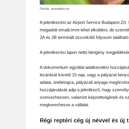
Forrás: asaviation.eu
A jelentkezést az Airport Service Budapest Zrt.
megadott emailcímre lehet elküldeni, de szemé
2A és 2B terminált összekötő folyosón találhat
A jelentkezési lapon nettó bérigény megjelölésé
A dokumentum egyúttal adatkezelési hozzájáruló 
lezárását követő 15 nap, vagy a pályázat benyú
adatai, önéletrajza, pályázati anyaga megőrzésé
hozzájárulását adja a jelentkező, hogy személy
szervezhessen, valamint képzettségének és sza
megkereshesse a vállalat.
Régi reptéri cég új névvel és új