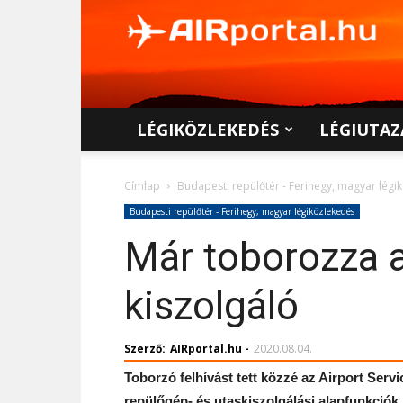
AIRportal.hu
LÉGIKÖZLEKEDÉS
LÉGIUTAZ
Címlap
Budapesti repülőtér - Ferihegy, magyar légi
Budapesti repülőtér - Ferihegy, magyar légiközlekedés
Már toborozza a
kiszolgáló
Szerző:
AIRportal.hu
-
2020.08.04.
Toborzó felhívást tett közzé az Airport Servic
repülőgép- és utaskiszolgálási alapfunkciók 