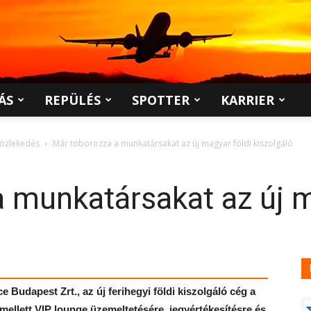
ÁS
REPÜLÉS
SPOTTER
KARRIER
közlekedés
Már toborozza a munkatársakat az új magyar földi kiszolgáló
 munkatársakat az új m
e Budapest Zrt., az új ferihegyi földi kiszolgáló cég a
mellett VIP lounge üzemeltetésére, jegyértékesítésre és