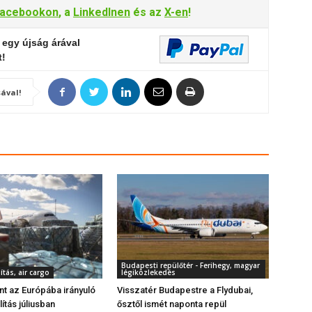
acebookon
, a
LinkedInen
és az
X-en
!
 egy újság árával
t!
ával!
Budapesti repülőtér - Ferihegy, magyar
ítás, air cargo
légiközlekedés
ant az Európába irányuló
Visszatér Budapestre a Flydubai,
lítás júliusban
ősztől ismét naponta repül