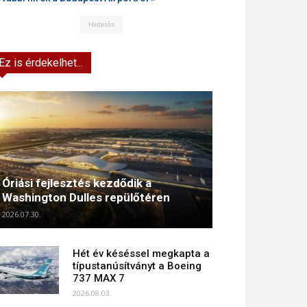
Hirdetés
Ez is érdekelhet...
Óriási fejlesztés kezdődik a
Washington Dulles repülőtéren
2026.07.30.
Hét év késéssel megkapta a
típustanúsítványt a Boeing
737 MAX 7
2026.08.03.