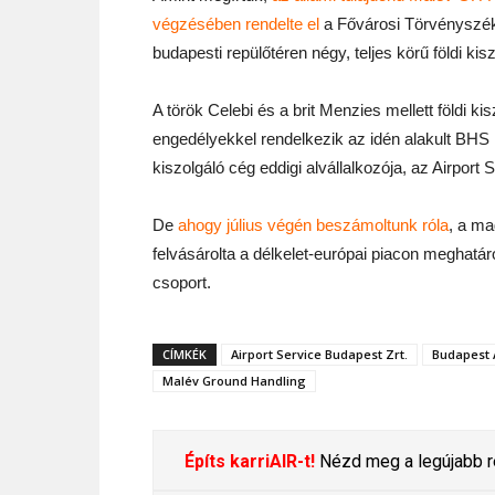
végzésében rendelte el
a Fővárosi Törvényszék.
budapesti repülőtéren négy, teljes körű földi ki
A török Celebi és a brit Menzies mellett földi 
engedélyekkel rendelkezik az idén alakult BHS Hu
kiszolgáló cég eddigi alvállalkozója, az Airport 
De
ahogy július végén beszámoltunk róla
, a ma
felvásárolta a délkelet-európai piacon meghatáro
csoport.
CÍMKÉK
Airport Service Budapest Zrt.
Budapest 
Malév Ground Handling
Építs karriAIR-t!
Nézd meg a legújabb re