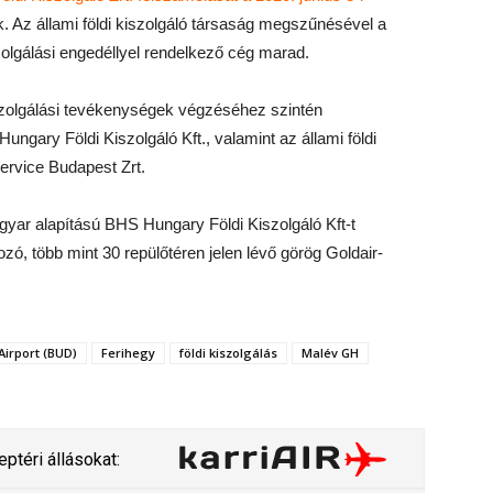
 Az állami földi kiszolgáló társaság megszűnésével a
szolgálási engedéllyel rendelkező cég marad.
kiszolgálási tevékenységek végzéséhez szintén
ngary Földi Kiszolgáló Kft., valamint az állami földi
Service Budapest Zrt.
gyar alapítású BHS Hungary Földi Kiszolgáló Kft-t
zó, több mint 30 repülőtéren jelen lévő görög Goldair-
Airport (BUD)
Ferihegy
földi kiszolgálás
Malév GH
ptéri állásokat: