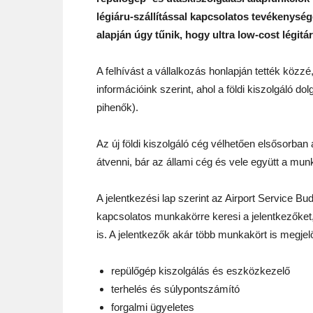
légiáru-szállítással kapcsolatos tevékenysé
alapján úgy tűnik, hogy ultra low-cost légitá
A felhívást a vállalkozás honlapján tették közzé,
információink szerint, ahol a földi kiszolgáló d
pihenők).
Az új földi kiszolgáló cég vélhetően elsősorban 
átvenni, bár az állami cég és vele együtt a m
A jelentkezési lap szerint az Airport Service Bud
kapcsolatos munkakörre keresi a jelentkezőket, 
is. A jelentkezők akár több munkakört is megjel
repülőgép kiszolgálás és eszközkezelő
terhelés és súlypontszámító
forgalmi ügyeletes