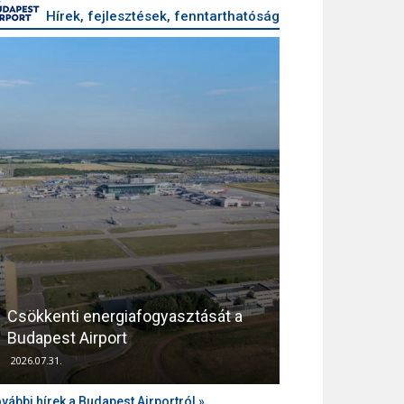
Hírek, fejlesztések, fenntarthatóság
Csökkenti energiafogyasztását a
Támogatja az
Budapest Airport
zajvédelmét a
2026.07.31.
2026.04.10.
vábbi hírek a Budapest Airportról »