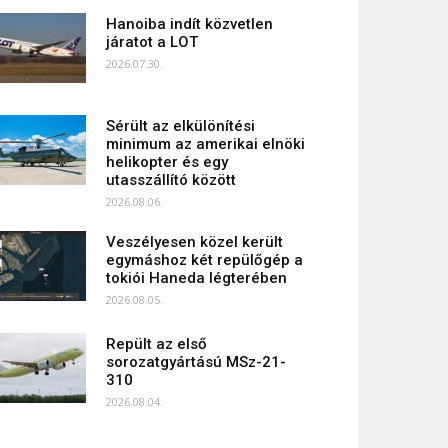
Hanoiba indít közvetlen
járatot a LOT
2026.07.30.
Sérült az elkülönítési
minimum az amerikai elnöki
helikopter és egy
utasszállító között
2026.08.06.
Veszélyesen közel került
egymáshoz két repülőgép a
tokiói Haneda légterében
2026.08.05.
Repült az első
sorozatgyártású MSz-21-
310
2026.08.04.