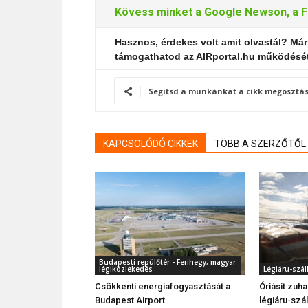
Kövess minket a
Google Newson
, a
F
Hasznos, érdekes volt amit olvastál? Már
támogathatod az AIRportal.hu működésé
Segítsd a munkánkat a cikk megosztás
KAPCSOLÓDÓ CIKKEK
TÖBB A SZERZŐTŐL
Budapesti repülőtér - Ferihegy, magyar
légiközlekedés
Légiáru-száll
Csökkenti energiafogyasztását a
Óriásit zuh
Budapest Airport
légiáru-szál