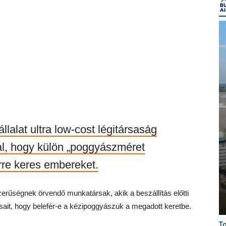
állalat ultra low-cost légitársaság
tal, hogy külön „poggyászméret
rre keres embereket.
rűségnek örvendő munkatársak, akik a beszállítás előtti
tasait, hogy belefér-e a kézipoggyászuk a megadott keretbe.
To