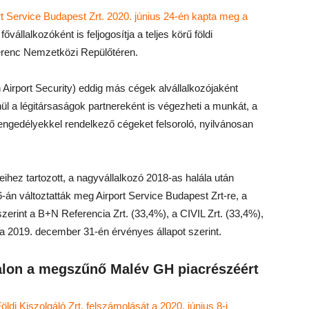
rt Service Budapest Zrt. 2020. június 24-én kapta meg a
fővállalkozóként is feljogosítja a teljes körű földi
Ferenc Nemzetközi Repülőtéren.
 Airport Security) eddig más cégek alvállalkozójaként
l a légitársaságok partnereként is végezheti a munkát, a
 engedélyekkel rendelkező cégeket felsoroló, nyilvánosan
ihez tartozott, a nagyvállalkozó 2018-as halála után
16-án változtatták meg Airport Service Budapest Zrt-re, a
zerint a B+N Referencia Zrt. (33,4%), a CIVIL Zrt. (33,4%),
 2019. december 31-én érvényes állapot szerint.
nalon a megszűnő Malév GH piacrészéért
ldi Kiszolgáló Zrt. felszámolását a 2020. június 8-i