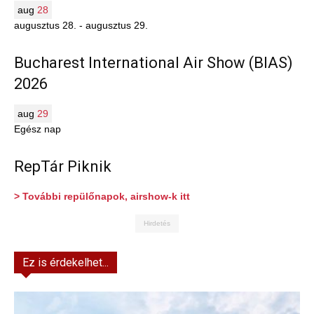
aug
28
augusztus 28.
-
augusztus 29.
Bucharest International Air Show (BIAS)
2026
aug
29
Egész nap
RepTár Piknik
> További repülőnapok, airshow-k itt
Hirdetés
Ez is érdekelhet...