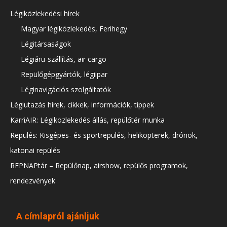
Légiközlekedési hírek
Magyar légiközlekedés, Ferihegy
Légitársaságok
Légiáru-szállítás, air cargo
Repülőgépgyártók, légiipar
Léginavigációs szolgáltatók
Légiutazás hírek, cikkek, információk, tippek
KarriAIR: Légiközlekedés állás, repülőtér munka
Repülés: Kisgépes- és sportrepülés, helikopterek, drónok,
katonai repülés
REPNAPtár – Repülőnap, airshow, repülős programok,
rendezvények
A címlapról ajánljuk