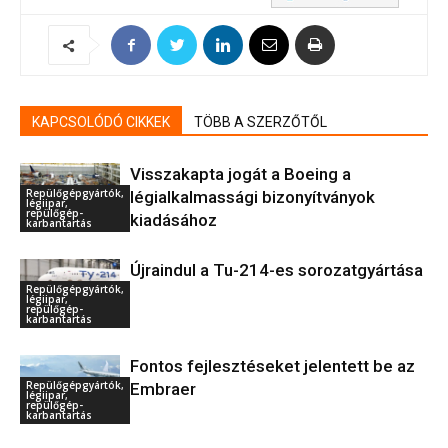
KAPCSOLÓDÓ CIKKEK
TÖBB A SZERZŐTŐL
Visszakapta jogát a Boeing a
Repülőgépgyártók,
légialkalmassági bizonyítványok
légiipar,
repülőgép-
kiadásához
karbantartás
Újraindul a Tu-214-es sorozatgyártása
Repülőgépgyártók,
légiipar,
repülőgép-
karbantartás
Fontos fejlesztéseket jelentett be az
Repülőgépgyártók,
Embraer
légiipar,
repülőgép-
karbantartás