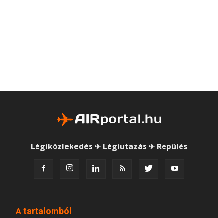
Légiközlekedés ✈ Légiutazás ✈ Repülés
A tartalomból