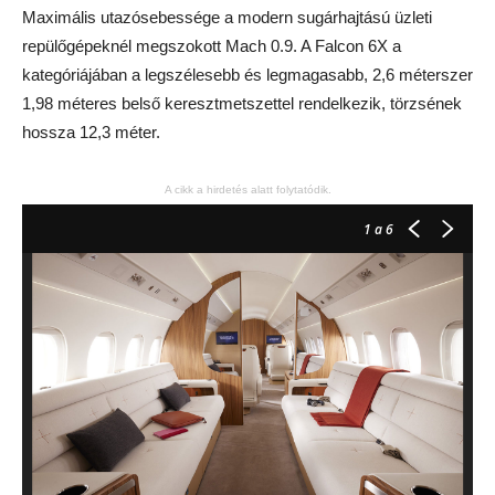
Maximális utazósebessége a modern sugárhajtású üzleti
repülőgépeknél megszokott Mach 0.9. A Falcon 6X a
kategóriájában a legszélesebb és legmagasabb, 2,6 méterszer
1,98 méteres belső keresztmetszettel rendelkezik, törzsének
hossza 12,3 méter.
A cikk a hirdetés alatt folytatódik.
1
a 6