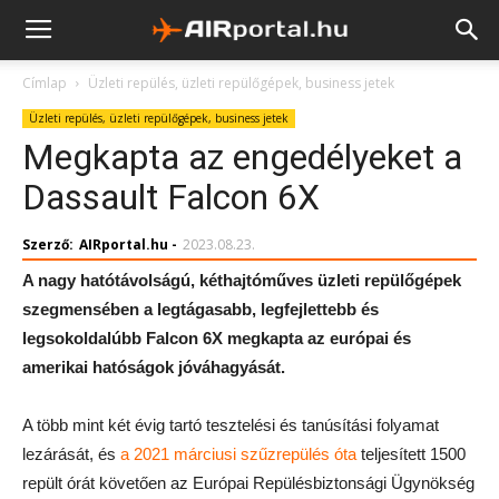
Címlap
Üzleti repülés, üzleti repülőgépek, business jetek
Üzleti repülés, üzleti repülőgépek, business jetek
Megkapta az engedélyeket a
Dassault Falcon 6X
Szerző:
AIRportal.hu
-
2023.08.23.
A nagy hatótávolságú, kéthajtóműves üzleti repülőgépek
szegmensében a legtágasabb, legfejlettebb és
legsokoldalúbb Falcon 6X megkapta az európai és
amerikai hatóságok jóváhagyását.
A több mint két évig tartó tesztelési és tanúsítási folyamat
lezárását, és
a 2021 márciusi szűzrepülés óta
teljesített 1500
repült órát követően az Európai Repülésbiztonsági Ügynökség