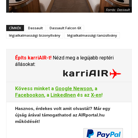
Forrás: Dassault
CÍMKÉK
Dassault
Dassault Falcon 6X
légialkalmassági bizonyítvány
légialkalmassági tanúsítvány
Építs karriAIR-t!
Nézd meg a legújabb reptéri
állásokat:
Kövess minket a
Google Newson
, a
Facebookon
, a
LinkedInen
és az
X-en
!
Hasznos, érdekes volt amit olvastál? Már egy
újság árával támogathatod az AIRportal.hu
működését!