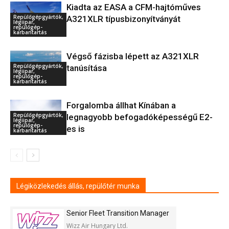
Kiadta az EASA a CFM-hajtóműves
Repülőgépgyártók,
A321XLR típusbizonyítványát
légiipar,
repülőgép-
karbantartás
Végső fázisba lépett az A321XLR
Repülőgépgyártók,
tanúsítása
légiipar,
repülőgép-
karbantartás
Forgalomba állhat Kínában a
Repülőgépgyártók,
legnagyobb befogadóképességű E2-
légiipar,
repülőgép-
es is
karbantartás
Légiközlekedés állás, repülőtér munka
Senior Fleet Transition Manager
Wizz Air Hungary Ltd.