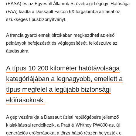
(EASA) és az Egyesült Államok Szövetségi Légügyi Hatósága
(FAA) kiadta a Dassault Falcon 6X forgalomba állításához
szükséges típusbizonyítványt.
A francia gyártó ennek birtokában megkezdheti az első
példányok befejezését és véglegesítését, felkészülve az
átadásukra.
A típus 10 200 kilométer hatótávolsága
kategóriájában a legnagyobb, emellett a
típus megfelel a legújabb biztonsági
előírásoknak.
A gép vezérsíkja a Dassault üzleti repülőgépeire jellemző
kialakítással rendelkezik, a Pratt & Whitney PW800-as, új
generációs erőforrásokat a törzs hátsó részén helyezték el.