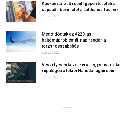
Keskenytörzsű repülőgépen teszteli a
cápabőr-bevonatot a Lufthansa Technik
2026.08.01.
Megoldódtak az A220-as
hajtóműproblémái, napirenden a
törzshosszabbítás
2026.08.02.
Veszélyesen közel került egymáshoz két
repülőgép a tokiói Haneda légterében
2026.08.05.
Hirdetés