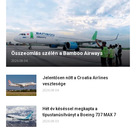
Összeomlás szélén a Bamboo Airways
2026.08.04.
Jelentősen nőtt a Croatia Airlines
vesztesége
2026.08.04.
Hét év késéssel megkapta a
típustanúsítványt a Boeing 737 MAX 7
2026.08.03.