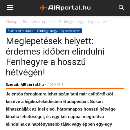
Címlap
Budapesti repülőtér - Ferihegy, magyar légiközlekedés
Budapesti repülőtér - Ferihegy, magyar légiközlekedés
Meglepetések helyett:
érdemes időben elindulni
Ferihegyre a hosszú
hétvégén!
Szerző:
AIRportal.hu
-
2019.03.14.
Jelentős forgalomra lehet számítani már csütörtöktől
kezdve a légiközlekedésben Budapesten. Sokan
kihasználják az idei első, háromnapos hosszú hétvége
kínálta lehetőséget, és egy-két nappal megtoldva
elindulnak a napfényesebb tájak vagy éppen egy-egy