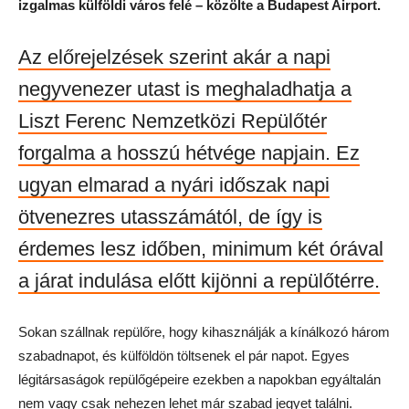
izgalmas külföldi város felé – közölte a Budapest Airport.
Az előrejelzések szerint akár a napi
negyvenezer utast is meghaladhatja a
Liszt Ferenc Nemzetközi Repülőtér
forgalma a hosszú hétvége napjain. Ez
ugyan elmarad a nyári időszak napi
ötvenezres utasszámától, de így is
érdemes lesz időben, minimum két órával
a járat indulása előtt kijönni a repülőtérre.
Sokan szállnak repülőre, hogy kihasználják a kínálkozó három
szabadnapot, és külföldön töltsenek el pár napot. Egyes
légitársaságok repülőgépeire ezekben a napokban egyáltalán
nem vagy csak nehezen lehet már szabad jegyet találni.