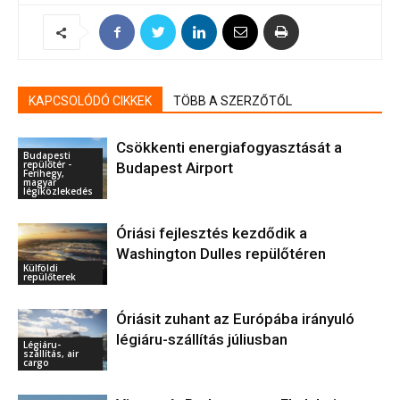
KAPCSOLÓDÓ CIKKEK
TÖBB A SZERZŐTŐL
Csökkenti energiafogyasztását a
Budapesti
repülőtér -
Budapest Airport
Ferihegy,
magyar
légiközlekedés
Óriási fejlesztés kezdődik a
Washington Dulles repülőtéren
Külföldi
repülőterek
Óriásit zuhant az Európába irányuló
légiáru-szállítás júliusban
Légiáru-
szállítás, air
cargo