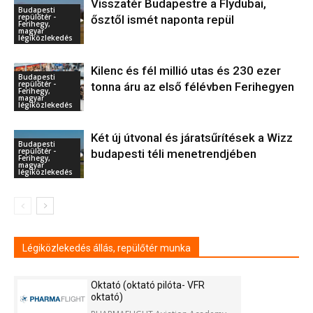
Visszatér Budapestre a Flydubai,
Budapesti
repülőtér -
ősztől ismét naponta repül
Ferihegy,
magyar
légiközlekedés
Kilenc és fél millió utas és 230 ezer
Budapesti
repülőtér -
tonna áru az első félévben Ferihegyen
Ferihegy,
magyar
légiközlekedés
Két új útvonal és járatsűrítések a Wizz
Budapesti
repülőtér -
budapesti téli menetrendjében
Ferihegy,
magyar
légiközlekedés
Légiközlekedés állás, repülőtér munka
Oktató (oktató pilóta- VFR
oktató)