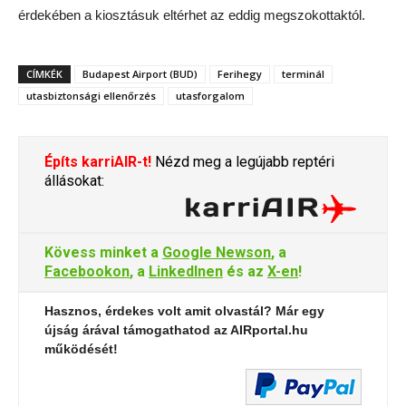
érdekében a kiosztásuk eltérhet az eddig megszokottaktól.
CÍMKÉK
Budapest Airport (BUD)
Ferihegy
terminál
utasbiztonsági ellenőrzés
utasforgalom
Építs karriAIR-t!
Nézd meg a legújabb reptéri
állásokat:
Kövess minket a
Google Newson
, a
Facebookon
, a
LinkedInen
és az
X-en
!
Hasznos, érdekes volt amit olvastál? Már egy
újság árával támogathatod az AIRportal.hu
működését!