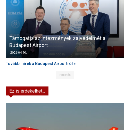
Támogatja az intézmények zajvédelmét a
V
Budapest Airport
2026.04.10.
További hírek a Budapest Airportról »
Hirdetés
Ez is érdekelhet...