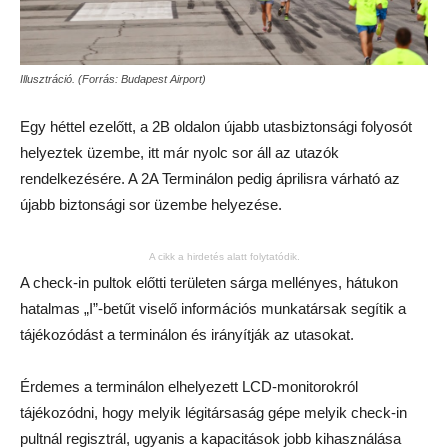
Illusztráció. (Forrás: Budapest Airport)
Egy héttel ezelőtt, a 2B oldalon újabb utasbiztonsági folyosót
helyeztek üzembe, itt már nyolc sor áll az utazók
rendelkezésére. A 2A Terminálon pedig áprilisra várható az
újabb biztonsági sor üzembe helyezése.
A cikk a hirdetés alatt folytatódik.
A check-in pultok előtti területen sárga mellényes, hátukon
hatalmas „I”-betűt viselő információs munkatársak segítik a
tájékozódást a terminálon és irányítják az utasokat.
Érdemes a terminálon elhelyezett LCD-monitorokról
tájékozódni, hogy melyik légitársaság gépe melyik check-in
pultnál regisztrál, ugyanis a kapacitások jobb kihasználása