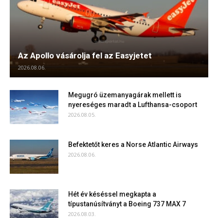
Az Apollo vásárolja fel az Easyjetet
2026.08.06.
Megugró üzemanyagárak mellett is
nyereséges maradt a Lufthansa-csoport
2026.08.05.
Befektetőt keres a Norse Atlantic Airways
2026.08.06.
Hét év késéssel megkapta a
típustanúsítványt a Boeing 737 MAX 7
2026.08.03.