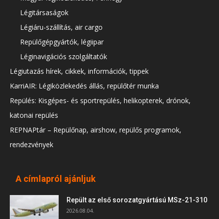
Légitársaságok
Légiáru-szállítás, air cargo
Repülőgépgyártók, légiipar
Léginavigációs szolgáltatók
Légiutazás hírek, cikkek, információk, tippek
KarriAIR: Légiközlekedés állás, repülőtér munka
Repülés: Kisgépes- és sportrepülés, helikopterek, drónok,
katonai repülés
REPNAPtár – Repülőnap, airshow, repülős programok,
rendezvények
A címlapról ajánljuk
Repült az első sorozatgyártású MSz-21-310
2026.08.04.