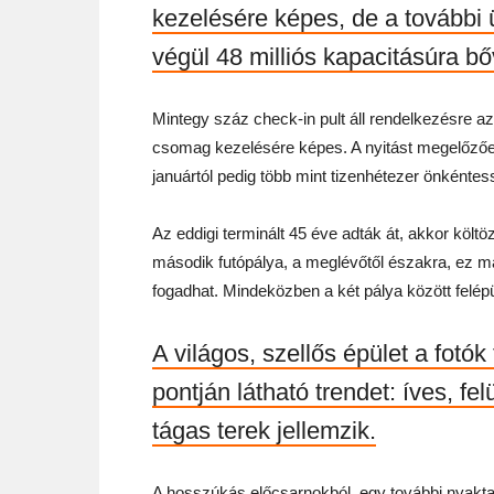
kezelésére képes, de a további 
végül 48 milliós kapacitásúra bőv
Mintegy száz check-in pult áll rendelkezésre 
csomag kezelésére képes. A nyitást megelőző
januártól pedig több mint tizenhétezer önkéntes
Az eddigi terminált 45 éve adták át, akkor költöz
második futópálya, a meglévőtől északra, ez má
fogadhat. Mindeközben a két pálya között felépü
A világos, szellős épület a fotók
pontján látható trendet: íves, felü
tágas terek jellemzik.
A hosszúkás előcsarnokból, egy további nyakta