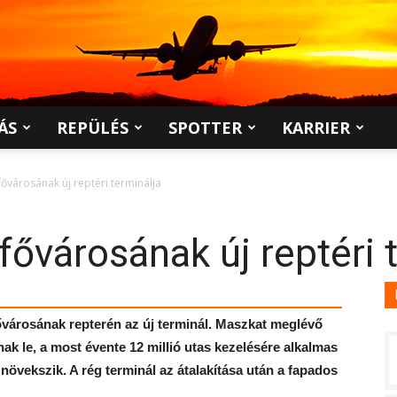
ÁS
REPÜLÉS
SPOTTER
KARRIER
ővárosának új reptéri terminálja
ővárosának új reptéri 
árosának repterén az új terminál. Maszkat meglévő
ak le, a most évente 12 millió utas kezelésére alkalmas
növekszik. A rég terminál az átalakítása után a fapados