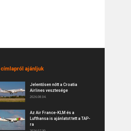
 címlapról ajánljuk
Jelentősen nőtt a Croatia
Airlines vesztesége
2026.08.04.
Az Air France-KLM és a
Lufthansa is ajánlatot tett a TAP-
ra
2026.07.30.