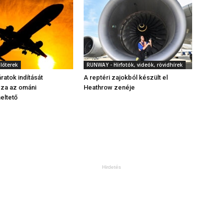
ülőterek
RUNWAY - Hírfotók, videók, rövidhírek
ratok indítását
A reptéri zajokból készült el
za az ománi
Heathrow zenéje
eltető
Hirdetés