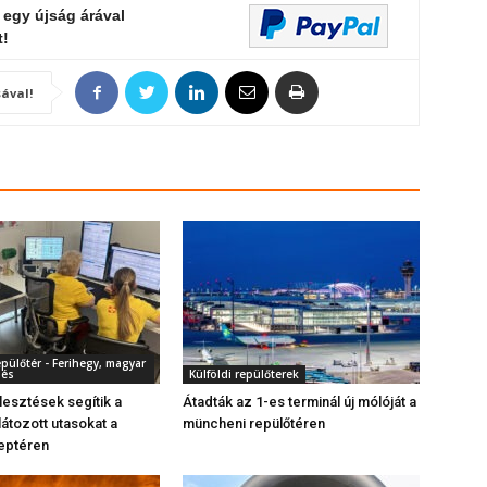
 egy újság árával
t!
ával!
pülőtér - Ferihegy, magyar
dés
Külföldi repülőterek
lesztések segítik a
Átadták az 1-es terminál új mólóját a
tozott utasokat a
müncheni repülőtéren
eptéren