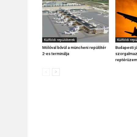
Külföldi repülőterek
Külföldi rep
Mólóval bővül a müncheni repülőtér
Budapesti já
2-es terminálja
szorgalmaz
reptérüzem