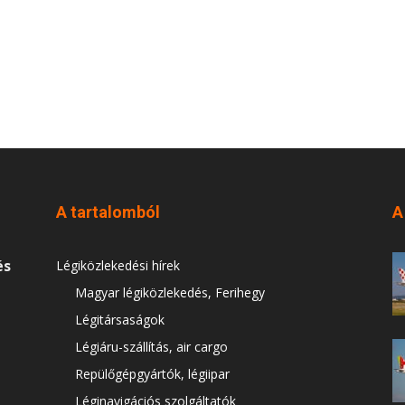
A tartalomból
A
és
Légiközlekedési hírek
Magyar légiközlekedés, Ferihegy
Légitársaságok
Légiáru-szállítás, air cargo
Repülőgépgyártók, légiipar
Léginavigációs szolgáltatók