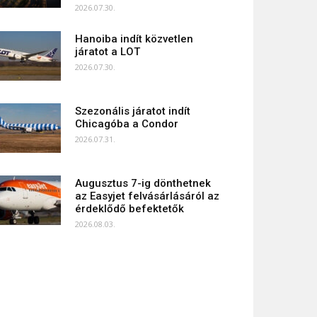
2026.07.30.
Hanoiba indít közvetlen
járatot a LOT
2026.07.30.
Szezonális járatot indít
Chicagóba a Condor
2026.07.31.
Augusztus 7-ig dönthetnek
az Easyjet felvásárlásáról az
érdeklődő befektetők
2026.08.03.