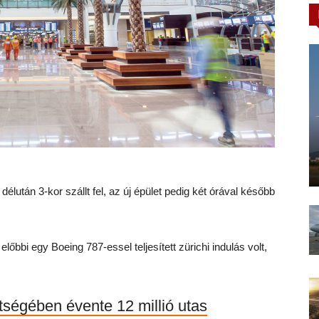
t délután 3-kor szállt fel, az új épület pedig két órával később
lőbbi egy Boeing 787-essel teljesített zürichi indulás volt,
ttségében évente 12 millió utas