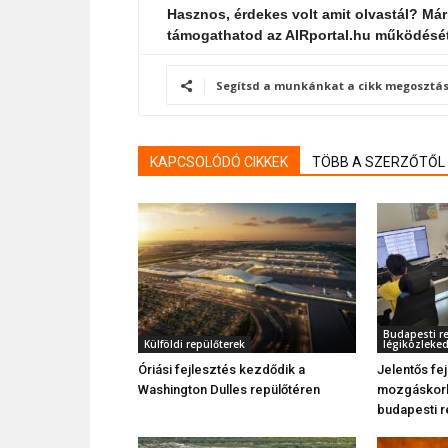
Hasznos, érdekes volt amit olvastál? Már
támogathatod az AIRportal.hu működésé
Segítsd a munkánkat a cikk megosztás
KAPCSOLÓDÓ CIKKEK
TÖBB A SZERZŐTŐL
Budapesti re
Külföldi repülőterek
légiközleke
Óriási fejlesztés kezdődik a
Jelentős fej
Washington Dulles repülőtéren
mozgáskorlá
budapesti r