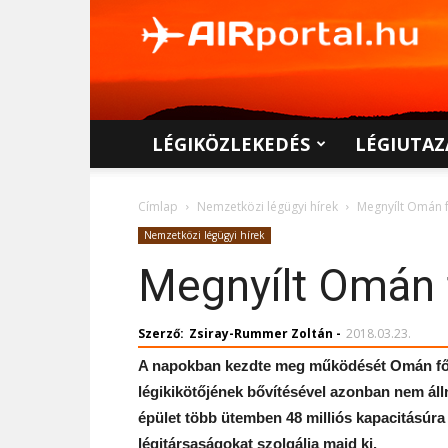
AIRportal.hu
LÉGIKÖZLEKEDÉS
LÉGIUTAZ
Címlap
Nemzetközi légügyi hírek
Megnyílt Omán f
Nemzetközi légügyi hírek
Megnyílt Omán f
Szerző:
Zsiray-Rummer Zoltán
-
2018.03.23.
A napokban kezdte meg működését Omán főv
légikikötőjének bővítésével azonban nem álln
épület több ütemben 48 milliós kapacitásúra 
légitársaságokat szolgálja majd ki.