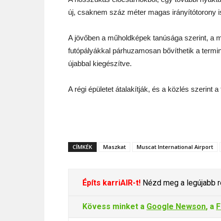
új, csaknem száz méter magas irányítótorony is
A jövőben a műholdképek tanúsága szerint, a m
futópályákkal párhuzamosan bővíthetik a termi
újabbal kiegészítve.
A régi épületet átalakítják, és a közlés szerint 
CÍMKÉK
Maszkat
Muscat International Airport
Építs karriAIR-t!
Nézd meg a legújabb re
Kövess minket a
Google Newson
, a
F