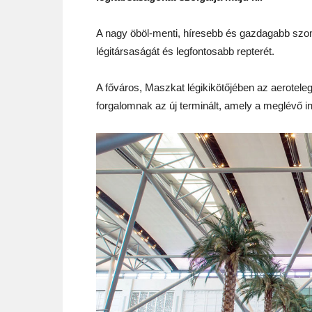
A nagy öböl-menti, híresebb és gazdagabb sz
légitársaságát és legfontosabb repterét.
A főváros, Maszkat légikikötőjében az aerotele
forgalomnak az új terminált, amely a meglévő inf