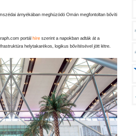
omszédai árnyékában meghúzódó Omán megfontoltan bővíti
graph.com portál
híre
szerint a napokban adták át a
rastruktúra helytakarékos, logikus bővítésével jött létre.