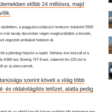
ütemekben előbb 24 milliósra, majd
ítik.
az épületben, a poggyászsztályozó rendszer óránként 5500
en már tavaly december végén megkezdődtek a tesztek,
sel végeztek próbákat heteken át.
ött a jelenlegi helyére a reptér. Néhány éve készült el a
r A380-ast, Boeing 747-8-ast, valamint An-225-öst is
lt az új utascsarnok.
 tanúsága szerint követi a világ több
l- és oldalvilágítós tetőzet, alatta pedig
gból és az ebből kinyúló három mólóból álló építményt egy