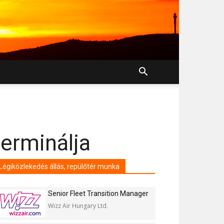
terminálja
Légiközlekedés állás, repülőtér munka
Senior Fleet Transition Manager
Wizz Air Hungary Ltd.