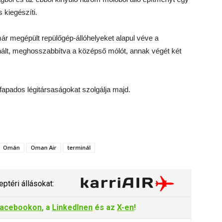
 kiegészíti.
ár megépült repülőgép-állóhelyeket alapul véve a
nált, meghosszabbítva a középső mólót, annak végét két
a fapados légitársaságokat szolgálja majd.
Omán
Oman Air
terminál
ptéri állásokat:
acebookon
, a
LinkedInen
és az
X-en
!