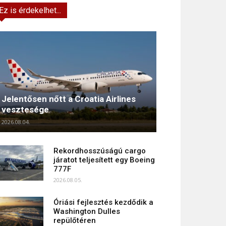
Ez is érdekelhet...
Jelentősen nőtt a Croatia Airlines
vesztesége
2026.08.04.
Rekordhosszúságú cargo
járatot teljesített egy Boeing
777F
2026.08.05.
Óriási fejlesztés kezdődik a
Washington Dulles
repülőtéren