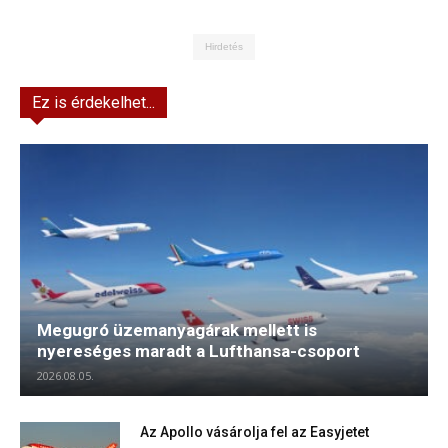
Hirdetés
Ez is érdekelhet...
Megugró üzemanyagárak mellett is
nyereséges maradt a Lufthansa-csoport
2026.08.05.
Az Apollo vásárolja fel az Easyjetet