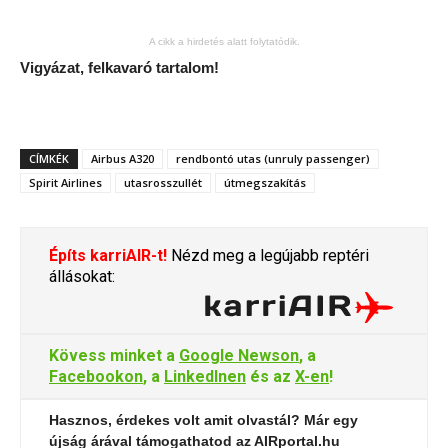
A cikk a hirdetés alatt folytatódik.
Vigyázat, felkavaró tartalom!
CÍMKÉK
Airbus A320
rendbontó utas (unruly passenger)
Spirit Airlines
utasrosszullét
útmegszakítás
Építs karriAIR-t!
Nézd meg a legújabb reptéri
állásokat:
Kövess minket a
Google Newson
, a
Facebookon
, a
LinkedInen
és az
X-en
!
Hasznos, érdekes volt amit olvastál? Már egy
újság árával támogathatod az AIRportal.hu