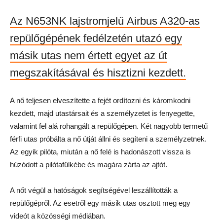
Az N653NK lajstromjelű Airbus A320-as
repülőgépének fedélzetén utazó egy
másik utas nem értett egyet az út
megszakításával és hisztizni kezdett.
A nő teljesen elveszítette a fejét ordítozni és káromkodni
kezdett, majd utastársait és a személyzetet is fenyegette,
valamint fel alá rohangált a repülőgépen. Két nagyobb termetű
férfi utas próbálta a nő útját állni és segíteni a személyzetnek.
Az egyik pilóta, miután a nő felé is hadonászott vissza is
húzódott a pilótafülkébe és magára zárta az ajtót.
A nőt végül a hatóságok segítségével leszállították a
repülőgépről. Az esetről egy másik utas osztott meg egy
videót a közösségi médiában.