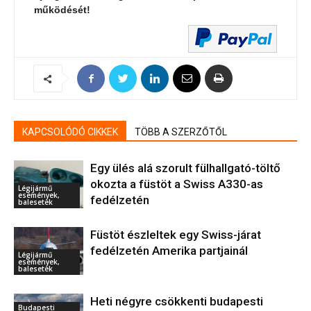
működését!
KAPCSOLÓDÓ CIKKEK
TÖBB A SZERZŐTŐL
Egy ülés alá szorult fülhallgató-töltő
okozta a füstöt a Swiss A330-as
Légijármű
események,
fedélzetén
balesetek
Füstöt észleltek egy Swiss-járat
fedélzetén Amerika partjainál
Légijármű
események,
balesetek
Heti négyre csökkenti budapesti
Budapesti