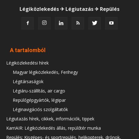
Légiközlekedés ✈ Légiutazás ✈ Repülés
A tartalomból
Légiközlekedési hírek
Magyar légiközlekedés, Ferihegy
Légitársaságok
Légiáru-szállítás, air cargo
Repülőgépgyártók, légiipar
Léginavigációs szolgáltatók
Légiutazás hírek, cikkek, információk, tippek
KarriAIR: Légiközlekedés állás, repülőtér munka
Repülés: Kisgépes- és sportrepülés, helikopterek, drónok,