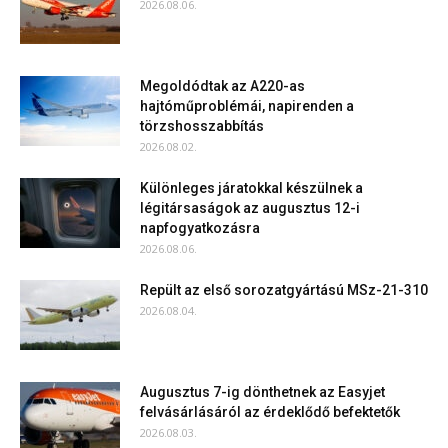
2026.08.06.
Megoldódtak az A220-as
hajtóműproblémái, napirenden a
törzshosszabbítás
2026.08.02.
Különleges járatokkal készülnek a
légitársaságok az augusztus 12-i
napfogyatkozásra
2026.08.06.
Repült az első sorozatgyártású MSz-21-310
2026.08.04.
Augusztus 7-ig dönthetnek az Easyjet
felvásárlásáról az érdeklődő befektetők
2026.08.03.