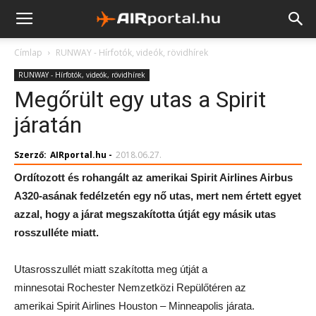
Címlap
RUNWAY - Hírfotók, videók, rövidhírek
RUNWAY - Hírfotók, videók, rövidhírek
Megőrült egy utas a Spirit
járatán
Szerző:
AIRportal.hu
-
2018.06.27.
Ordítozott és rohangált az amerikai Spirit Airlines Airbus
A320-asának fedélzetén egy nő utas, mert nem értett egyet
azzal, hogy a járat megszakította útját egy másik utas
rosszulléte miatt.
Utasrosszullét miatt szakította meg útját a
minnesotai Rochester Nemzetközi Repülőtéren az
amerikai Spirit Airlines Houston – Minneapolis járata.