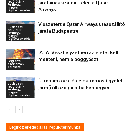
repülőtér -
járatainak számát télen a Qatar
Ferihegy,
magyar
Airways
légiközlekedés
Visszatért a Qatar Airways utasszállító
Budapesti
repülőtér -
járata Budapestre
Ferihegy,
magyar
légiközlekedés
IATA: Vészhelyzetben az életet kell
menteni, nem a poggyászt
Légijármű
események,
balesetek
Új rohamkocsi és elektromos ügyeleti
Budapesti
repülőtér -
jármű áll szolgálatba Ferihegyen
Ferihegy,
magyar
légiközlekedés
Légiközlekedés állás, repülőtér munka