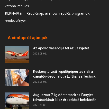
katonai repülés
REPNAPtár – Repülőnap, airshow, repülős programok,
rendezvények
A címlapról ajánljuk
Az Apollo vásárolja fel az Easyjetet
2026.08.06.
Keskenytörzsű repülőgépen teszteli a
cápabőr-bevonatot a Lufthansa Technik
2026.08.01.
Augusztus 7-ig dönthetnek az Easyjet
felvásárlásáról az érdeklődő befektetők
2026.08.03.