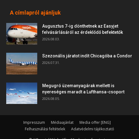
A címlapról ajánljuk
Augusztus 7-ig dönthetnek az Easyjet
felvásárlásáról az érdeklődő befektetők
2026.08.03.
Szezonális járatot indít Chicagóba a Condor
2026.07.31.
Megugró üzemanyagárak mellett is
nyereséges maradt a Lufthansa-csoport
2026.08.05.
Impresszum
Médiaajánlat
Media offer [ENG]
Felhasználási feltételek
Adatvédelmi tájékoztató