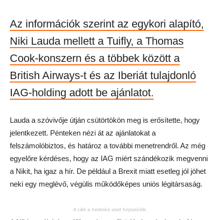
Az információk szerint az egykori alapító,
Niki Lauda mellett a Tuifly, a Thomas
Cook-konszern és a többek között a
British Airways-t és az Iberiát tulajdonló
IAG-holding adott be ajánlatot.
Lauda a szóvivője útján csütörtökön meg is erősítette, hogy
jelentkezett. Pénteken nézi át az ajánlatokat a
felszámolóbiztos, és határoz a további menetrendről. Az még
egyelőre kérdéses, hogy az IAG miért szándékozik megvenni
a Nikit, ha igaz a hír. De például a Brexit miatt esetleg jól jöhet
neki egy meglévő, végülis működőképes uniós légitársaság.
A cikk a hirdetés alatt folytatódik.