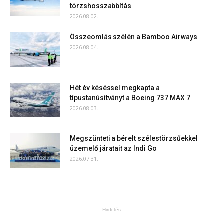
törzshosszabbítás
2026.08.02.
Összeomlás szélén a Bamboo Airways
2026.08.04.
Hét év késéssel megkapta a
típustanúsítványt a Boeing 737 MAX 7
2026.08.03.
Megszünteti a bérelt szélestörzsűekkel
üzemelő járatait az Indi Go
2026.07.31.
Hirdetés