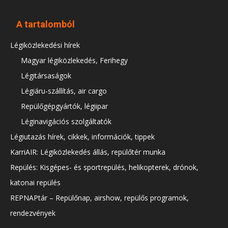
A tartalomból
Légiközlekedési hírek
Magyar légiközlekedés, Ferihegy
Légitársaságok
Légiáru-szállítás, air cargo
Repülőgépgyártók, légiipar
Léginavigációs szolgáltatók
Légiutazás hírek, cikkek, információk, tippek
KarriAIR: Légiközlekedés állás, repülőtér munka
Repülés: Kisgépes- és sportrepülés, helikopterek, drónok,
katonai repülés
REPNAPtár – Repülőnap, airshow, repülős programok,
rendezvények