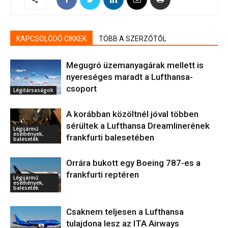
KAPCSOLÓDÓ CIKKEK
TÖBB A SZERZŐTŐL
Megugró üzemanyagárak mellett is
nyereséges maradt a Lufthansa-
csoport
Légitársaságok
A korábban közöltnél jóval többen
sérültek a Lufthansa Dreamlinerének
Légijármű
események,
frankfurti balesetében
balesetek
Orrára bukott egy Boeing 787-es a
frankfurti reptéren
Légijármű
események,
balesetek
Csaknem teljesen a Lufthansa
tulajdona lesz az ITA Airways