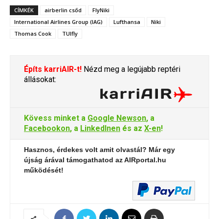
CÍMKÉK
airberlin csőd
FlyNiki
International Airlines Group (IAG)
Lufthansa
Niki
Thomas Cook
TUIfly
Építs karriAIR-t!
Nézd meg a legújabb reptéri
állásokat:
Kövess minket a
Google Newson
, a
Facebookon
, a
LinkedInen
és az
X-en
!
Hasznos, érdekes volt amit olvastál? Már egy
újság árával támogathatod az AIRportal.hu
működését!