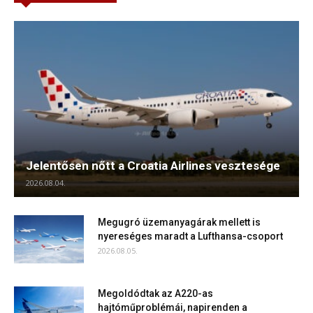
Jelentősen nőtt a Croatia Airlines vesztesége
2026.08.04.
Megugró üzemanyagárak mellett is
nyereséges maradt a Lufthansa-csoport
2026.08.05.
Megoldódtak az A220-as
hajtóműproblémái, napirenden a