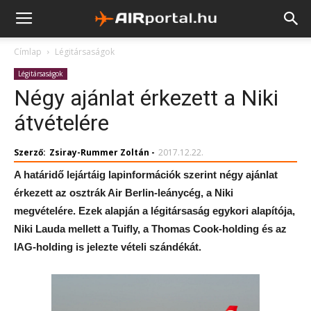
Címlap
Légitársaságok
Légitársaságok
Négy ajánlat érkezett a Niki
átvételére
Szerző:
Zsiray-Rummer Zoltán
-
2017.12.22.
A határidő lejártáig lapinformációk szerint négy ajánlat
érkezett az osztrák Air Berlin-leánycég, a Niki
megvételére. Ezek alapján a légitársaság egykori alapítója,
Niki Lauda mellett a Tuifly, a Thomas Cook-holding és az
IAG-holding is jelezte vételi szándékát.