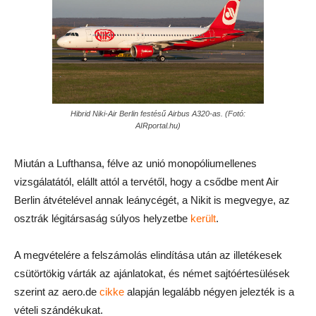
Hibrid Niki-Air Berlin festésű Airbus A320-as. (Fotó:
AIRportal.hu)
Miután a Lufthansa, félve az unió monopóliumellenes
vizsgálatától, elállt attól a tervétől, hogy a csődbe ment Air
Berlin átvételével annak leánycégét, a Nikit is megvegye, az
osztrák légitársaság súlyos helyzetbe
került
.
A megvételére a felszámolás elindítása után az illetékesek
csütörtökig várták az ajánlatokat, és német sajtóértesülések
szerint az aero.de
cikke
alapján legalább négyen jelezték is a
vételi szándékukat.