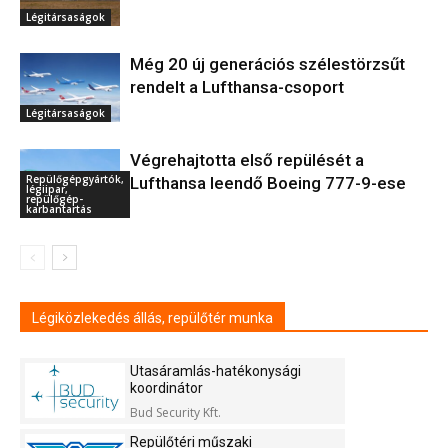
Légitársaságok
Még 20 új generációs szélestörzsűt
rendelt a Lufthansa-csoport
Légitársaságok
Végrehajtotta első repülését a
Repülőgépgyártók,
Lufthansa leendő Boeing 777-9-ese
légiipar,
repülőgép-
karbantartás
Légiközlekedés állás, repülőtér munka
Utasáramlás-hatékonysági
koordinátor
Bud Security Kft.
Repülőtéri műszaki