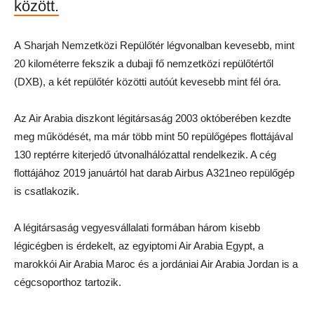
között.
A Sharjah Nemzetközi Repülőtér légvonalban kevesebb, mint
20 kilométerre fekszik a dubaji fő nemzetközi repülőtértől
(DXB), a két repülőtér közötti autóút kevesebb mint fél óra.
Az Air Arabia diszkont légitársaság 2003 októberében kezdte
meg működését, ma már több mint 50 repülőgépes flottájával
130 reptérre kiterjedő útvonalhálózattal rendelkezik. A cég
flottájához 2019 januártól hat darab Airbus A321neo repülőgép
is csatlakozik.
A légitársaság vegyesvállalati formában három kisebb
légicégben is érdekelt, az egyiptomi Air Arabia Egypt, a
marokkói Air Arabia Maroc és a jordániai Air Arabia Jordan is a
cégcsoporthoz tartozik.