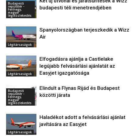
Két új útvonal és járatsűrítések a Wizz
Budapesti
repülőtér -
budapesti téli menetrendjében
Ferihegy,
magyar
légiközlekedés
Spanyolországban terjeszkedik a Wizz
Air
Légitársaságok
Elfogadásra ajánlja a Castlelake
legújabb felvásárlási ajánlatát az
Easyjet igazgatósága
Légitársaságok
Elindult a Flynas Rijád és Budapest
Budapesti
repülőtér -
közötti járata
Ferihegy,
magyar
légiközlekedés
Haladékot adott a felvásárlási ajánlat
javítására az Easyjet
Légitársaságok