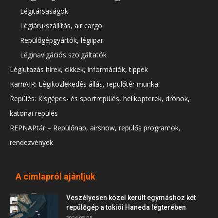
Légitársaságok
Légiáru-szállítás, air cargo
Repülőgépgyártók, légiipar
Léginavigációs szolgáltatók
Légiutazás hírek, cikkek, információk, tippek
KarriAIR: Légiközlekedés állás, repülőtér munka
Repülés: Kisgépes- és sportrepülés, helikopterek, drónok,
katonai repülés
REPNAPtár – Repülőnap, airshow, repülős programok,
rendezvények
A címlapról ajánljuk
Veszélyesen közel került egymáshoz két
repülőgép a tokiói Haneda légterében
2026.08.05.