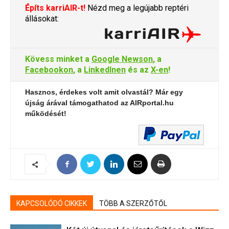
Építs karriAIR-t!
Nézd meg a legújabb reptéri
állásokat:
Kövess minket a
Google Newson
, a
Facebookon
, a
LinkedInen
és az
X-en
!
Hasznos, érdekes volt amit olvastál? Már egy
újság árával támogathatod az AIRportal.hu
működését!
KAPCSOLÓDÓ CIKKEK
TÖBB A SZERZŐTŐL