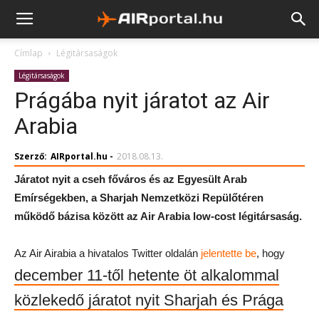
Címlap
Légitársaságok
Légitársaságok
Prágába nyit járatot az Air
Arabia
Szerző:
AIRportal.hu
-
2018.08.13.
Járatot nyit a cseh főváros és az Egyesült Arab
Emírségekben, a Sharjah Nemzetközi Repülőtéren
működő bázisa között az Air Arabia low-cost légitársaság.
Az Air Airabia a hivatalos Twitter oldalán
jelentette be
, hogy
december 11-től hetente öt alkalommal
közlekedő járatot nyit Sharjah és Prága