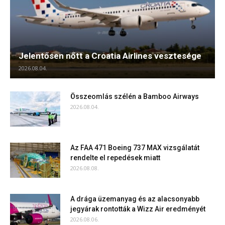
Jelentősen nőtt a Croatia Airlines vesztesége
2026.08.04.
Összeomlás szélén a Bamboo Airways
2026.08.04.
Az FAA 471 Boeing 737 MAX vizsgálatát
rendelte el repedések miatt
2026.08.08.
A drága üzemanyag és az alacsonyabb
jegyárak rontották a Wizz Air eredményét
2026.08.06.