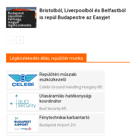
Bristolból, Liverpoolból és Belfastból
Budapesti
repülőtér -
is repül Budapestre az Easyjet
Ferihegy,
magyar
légiközlekedés
Légiközlekedés állás, repülőtér munka
Repülőtéri műszaki
eszközkezelő
Celebi Ground Handling Hungary Kft.
Utasáramlás-hatékonysági
koordinátor
Bud Security Kft.
Fénytechnikai karbantartó
Budapest Airport Zrt.