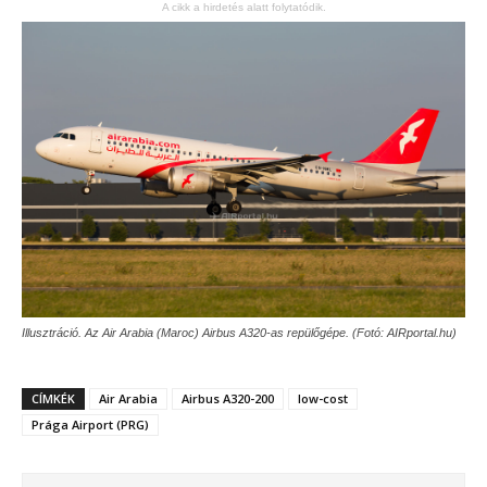
A cikk a hirdetés alatt folytatódik.
Illusztráció. Az Air Arabia (Maroc) Airbus A320-as repülőgépe. (Fotó: AIRportal.hu)
CÍMKÉK
Air Arabia
Airbus A320-200
low-cost
Prága Airport (PRG)