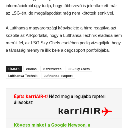
információkból úgy tudja, hogy több vevő is jelentkezett már
az LSG-ért, de megállapodást még nem kötöttek senkivel.
A Lufthansa magyarországi képviselete a hírre reagálva azt
közölte az AIRportallal, hogy a Lufthansa Technik eladása nem
merült fel, az LSG Sky Chefs esetében pedig vizsgálják, hogy
a társaság mennyire illik bele a cégcsoport portfóliójába.
CÍMKÉK
eladás
kiszervezés
LSG Sky Chefs
Lufthansa Technik
Lufthansa-csoport
Építs karriAIR-t!
Nézd meg a legújabb reptéri
állásokat:
Kövess minket a
Google Newson
, a