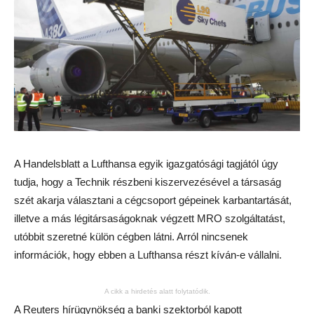
A Handelsblatt a Lufthansa egyik igazgatósági tagjától úgy
tudja, hogy a Technik részbeni kiszervezésével a társaság
szét akarja választani a cégcsoport gépeinek karbantartását,
illetve a más légitársaságoknak végzett MRO szolgáltatást,
utóbbit szeretné külön cégben látni. Arról nincsenek
információk, hogy ebben a Lufthansa részt kíván-e vállalni.
A cikk a hirdetés alatt folytatódik.
A Reuters hírügynökség a banki szektorból kapott