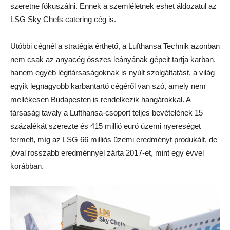
szeretne fókuszálni. Ennek a szemléletnek eshet áldozatul az
LSG Sky Chefs catering cég is.
Utóbbi cégnél a stratégia érthető, a Lufthansa Technik azonban
nem csak az anyacég összes leányának gépeit tartja karban,
hanem egyéb légitársaságoknak is nyúlt szolgáltatást, a világ
egyik legnagyobb karbantartó cégéről van szó, amely nem
mellékesen Budapesten is rendelkezik hangárokkal. A
társaság tavaly a Lufthansa-csoport teljes bevételének 15
százalékát szerezte és 415 millió euró üzemi nyereséget
termelt, míg az LSG 66 milliós üzemi eredményt produkált, de
jóval rosszabb eredménnyel zárta 2017-et, mint egy évvel
korábban.