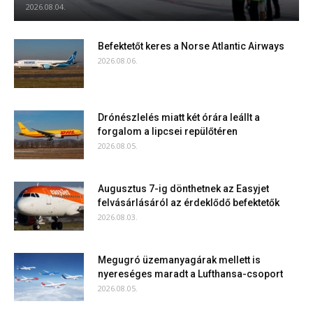
2026.08.04.
Befektetőt keres a Norse Atlantic Airways
2026.08.06.
Drónészlelés miatt két órára leállt a
forgalom a lipcsei repülőtéren
2026.08.05.
Augusztus 7-ig dönthetnek az Easyjet
felvásárlásáról az érdeklődő befektetők
2026.08.03.
Megugró üzemanyagárak mellett is
nyereséges maradt a Lufthansa-csoport
2026.08.05.