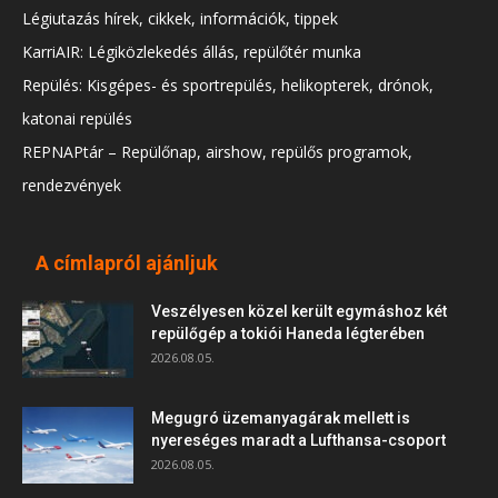
Légiutazás hírek, cikkek, információk, tippek
KarriAIR: Légiközlekedés állás, repülőtér munka
Repülés: Kisgépes- és sportrepülés, helikopterek, drónok,
katonai repülés
REPNAPtár – Repülőnap, airshow, repülős programok,
rendezvények
A címlapról ajánljuk
Veszélyesen közel került egymáshoz két
repülőgép a tokiói Haneda légterében
2026.08.05.
Megugró üzemanyagárak mellett is
nyereséges maradt a Lufthansa-csoport
2026.08.05.