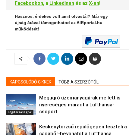
Facebookon
, a
LinkedInen
és az
X-en
!
Hasznos, érdekes volt amit olvastál? Már egy
újság árával támogathatod az AIRportal.hu
működését!
KAPCSOLÓDÓ CIKKEK
TÖBB A SZERZŐTŐL
Megugró üzemanyagárak mellett is
nyereséges maradt a Lufthansa-
csoport
Légitársaságok
Keskenytörzsű repülőgépen teszteli a
cápabőr-bevonatot a Lufthansa