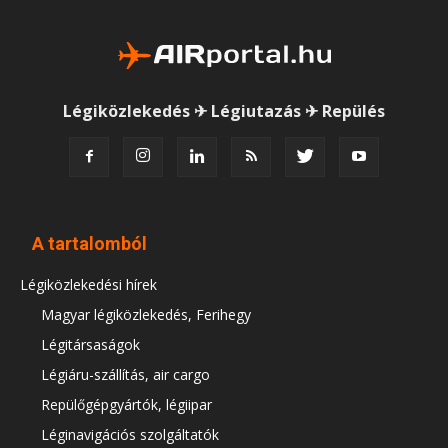
Légiközlekedés ✈ Légiutazás ✈ Repülés
A tartalomból
Légiközlekedési hírek
Magyar légiközlekedés, Ferihegy
Légitársaságok
Légiáru-szállítás, air cargo
Repülőgépgyártók, légiipar
Léginavigációs szolgáltatók