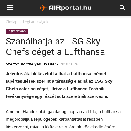
Címlap
Légitársaságok
Légitársaságok
Szanálhatja az LSG Sky
Chefs céget a Lufthansa
Szerző:
Körtvélyes Tivadar
-
2018.10.26.
Jelentős átalakítás előtt állhat a Lufthansa, német
lapértesülések szerint a társaság eladná az LSG Sky
Chefs catering céget, illetve a Lufthansa Technik
tevékenysége egy részét is ki szeretnék szervezni.
A német Handelsblatt gazdasági napilap azt írta, a Lufthansa
megpróbálja a repülőgépek karbantartását részben
kiszervezni, mivel a fő üzletre, a járatok közlekedtetésére