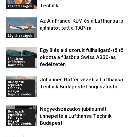
Technik
Légitársaságok
Az Air France-KLM és a Lufthansa is
ajánlatot tett a TAP-ra
Légitársaságok
Egy ülés alá szorult fülhallgató-töltő
okozta a füstöt a Swiss A330-as
Légijármű
események,
fedélzetén
balesetek
Johannes Rotter vezeti a Lufthansa
Budapesti
repülőtér -
Technik Budapestet augusztustól
Ferihegy,
magyar
légiközlekedés
Negyedszázados jubileumát
Budapesti
repülőtér -
ünnepelte a Lufthansa Technik
Ferihegy,
magyar
Budapest
légiközlekedés