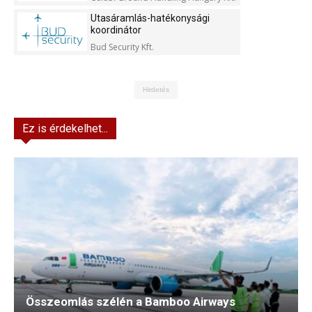
Utasáramlás-hatékonysági
koordinátor
Bud Security Kft.
Hirdetés
Ez is érdekelhet...
Összeomlás szélén a Bamboo Airways