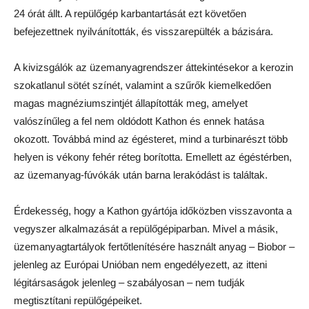
24 órát állt. A repülőgép karbantartását ezt követően
befejezettnek nyilvánították, és visszarepülték a bázisára.
A kivizsgálók az üzemanyagrendszer áttekintésekor a kerozin
szokatlanul sötét színét, valamint a szűrők kiemelkedően
magas magnéziumszintjét állapították meg, amelyet
valószínűleg a fel nem oldódott Kathon és ennek hatása
okozott. Továbbá mind az égésteret, mind a turbinarészt több
helyen is vékony fehér réteg borította. Emellett az égéstérben,
az üzemanyag-fúvókák után barna lerakódást is találtak.
Érdekesség, hogy a Kathon gyártója időközben visszavonta a
vegyszer alkalmazását a repülőgépiparban. Mivel a másik,
üzemanyagtartályok fertőtlenítésére használt anyag – Biobor –
jelenleg az Európai Unióban nem engedélyezett, az itteni
légitársaságok jelenleg – szabályosan – nem tudják
megtisztítani repülőgépeiket.