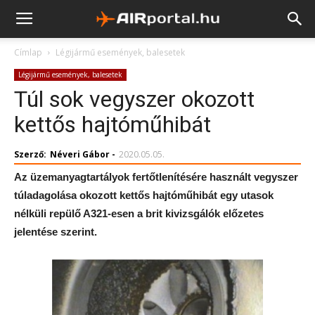
Címlap
Légijármű események, balesetek
Légijármű események, balesetek
Túl sok vegyszer okozott
kettős hajtóműhibát
Szerző:
Néveri Gábor
-
2020.05.05.
Az üzemanyagtartályok fertőtlenítésére használt vegyszer
túladagolása okozott kettős hajtóműhibát egy utasok
nélküli repülő A321-esen a brit kivizsgálók előzetes
jelentése szerint.