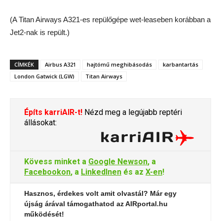
(A Titan Airways A321-es repülőgépe wet-leaseben korábban a
Jet2-nak is repült.)
CÍMKÉK
Airbus A321
hajtómű meghibásodás
karbantartás
London Gatwick (LGW)
Titan Airways
Építs karriAIR-t!
Nézd meg a legújabb reptéri
állásokat:
Kövess minket a
Google Newson
, a
Facebookon
, a
LinkedInen
és az
X-en
!
Hasznos, érdekes volt amit olvastál? Már egy
újság árával támogathatod az AIRportal.hu
működését!