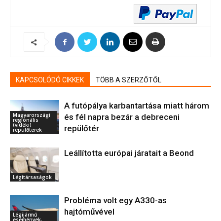
KAPCSOLÓDÓ CIKKEK
TÖBB A SZERZŐTŐL
A futópálya karbantartása miatt három
Magyarországi
és fél napra bezár a debreceni
regionális
(vidéki)
repülőtér
repülőterek
Leállította európai járatait a Beond
Légitársaságok
Probléma volt egy A330-as
hajtóművével
Légijármű
események,