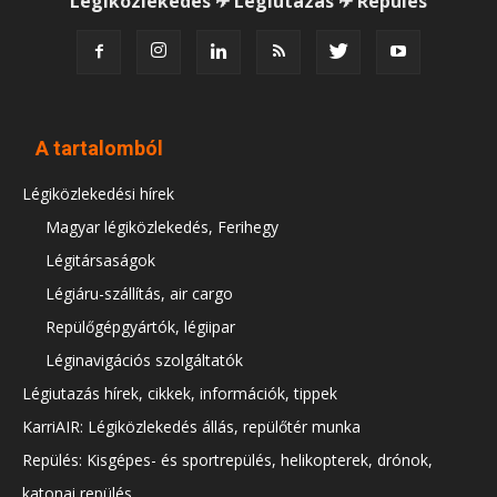
Légiközlekedés ✈ Légiutazás ✈ Repülés
A tartalomból
Légiközlekedési hírek
Magyar légiközlekedés, Ferihegy
Légitársaságok
Légiáru-szállítás, air cargo
Repülőgépgyártók, légiipar
Léginavigációs szolgáltatók
Légiutazás hírek, cikkek, információk, tippek
KarriAIR: Légiközlekedés állás, repülőtér munka
Repülés: Kisgépes- és sportrepülés, helikopterek, drónok,
katonai repülés