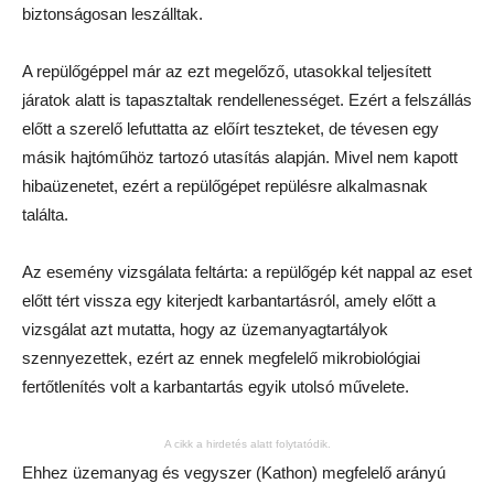
biztonságosan leszálltak.
A repülőgéppel már az ezt megelőző, utasokkal teljesített
járatok alatt is tapasztaltak rendellenességet. Ezért a felszállás
előtt a szerelő lefuttatta az előírt teszteket, de tévesen egy
másik hajtóműhöz tartozó utasítás alapján. Mivel nem kapott
hibaüzenetet, ezért a repülőgépet repülésre alkalmasnak
találta.
Az esemény vizsgálata feltárta: a repülőgép két nappal az eset
előtt tért vissza egy kiterjedt karbantartásról, amely előtt a
vizsgálat azt mutatta, hogy az üzemanyagtartályok
szennyezettek, ezért az ennek megfelelő mikrobiológiai
fertőtlenítés volt a karbantartás egyik utolsó művelete.
A cikk a hirdetés alatt folytatódik.
Ehhez üzemanyag és vegyszer (Kathon) megfelelő arányú