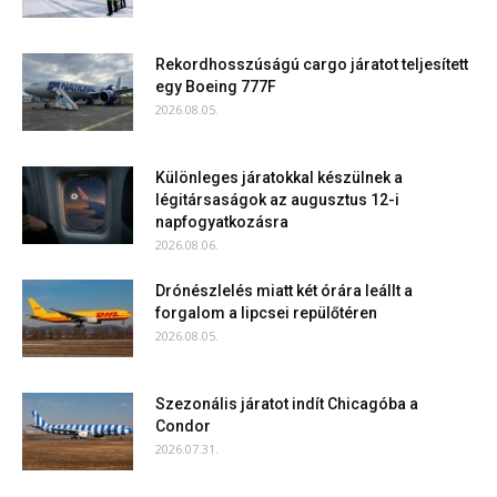
Rekordhosszúságú cargo járatot teljesített
egy Boeing 777F
2026.08.05.
Különleges járatokkal készülnek a
légitársaságok az augusztus 12-i
napfogyatkozásra
2026.08.06.
Drónészlelés miatt két órára leállt a
forgalom a lipcsei repülőtéren
2026.08.05.
Szezonális járatot indít Chicagóba a
Condor
2026.07.31.