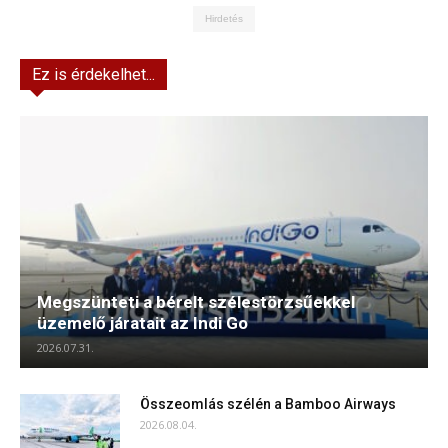
Hirdetés
Ez is érdekelhet...
Megszünteti a bérelt szélestörzsűekkel
üzemelő járatait az Indi Go
2026.07.31.
Összeomlás szélén a Bamboo Airways
2026.08.04.