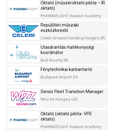
Oktató (műszeroktató pilóta – IR
oktató)
PHARMAFLIGHT Aviation Academy
Kft.
Repülőtéri műszaki
eszközkezelő
Celebi Ground Handling Hungary Kft.
Utasáramlás-hatékonysági
koordinátor
Bud Security Kft.
Fénytechnikai karbantartó
Budapest Airport Zrt.
Senior Fleet Transition Manager
Wizz Air Hungary Ltd.
Oktató (oktató pilóta- VFR
oktató)
PHARMAFLIGHT Aviation Academy
Kft.