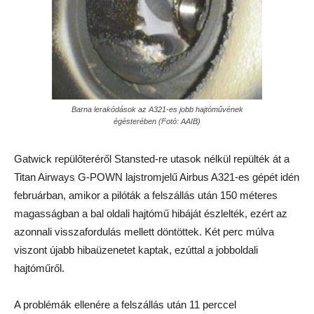
Barna lerakódások az A321-es jobb hajtóművének
égésterében (Fotó: AAIB)
Gatwick repülőteréről Stansted-re utasok nélkül repülték át a
Titan Airways G-POWN lajstromjelű Airbus A321-es gépét idén
februárban, amikor a pilóták a felszállás után 150 méteres
magasságban a bal oldali hajtómű hibáját észlelték, ezért az
azonnali visszafordulás mellett döntöttek. Két perc múlva
viszont újabb hibaüzenetet kaptak, ezúttal a jobboldali
hajtóműről.
A problémák ellenére a felszállás után 11 perccel