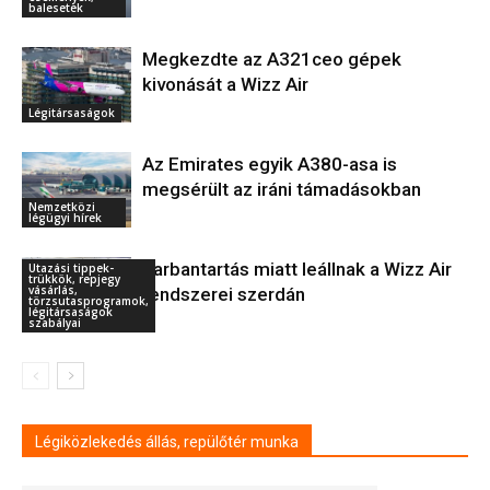
balesetek
Megkezdte az A321ceo gépek
kivonását a Wizz Air
Légitársaságok
Az Emirates egyik A380-asa is
megsérült az iráni támadásokban
Nemzetközi
légügyi hírek
Karbantartás miatt leállnak a Wizz Air
Utazási tippek-
trükkök, repjegy
vásárlás,
rendszerei szerdán
törzsutasprogramok,
légitársaságok
szabályai
Légiközlekedés állás, repülőtér munka