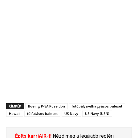
CÍMKÉK
Boeing P-8A Poseidon
futópálya-elhagyásos baleset
Hawaii
túlfutásos baleset
US Navy
US Navy (USN)
Építs karriAIR-t!
Nézd meg a legújabb reptéri