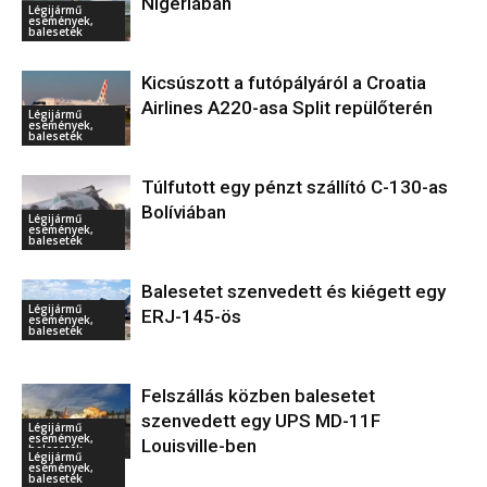
Nigériában
Légijármű
események,
balesetek
Kicsúszott a futópályáról a Croatia
Airlines A220-asa Split repülőterén
Légijármű
események,
balesetek
Túlfutott egy pénzt szállító C-130-as
Bolíviában
Légijármű
események,
balesetek
Balesetet szenvedett és kiégett egy
Légijármű
ERJ-145-ös
események,
balesetek
Felszállás közben balesetet
szenvedett egy UPS MD-11F
Légijármű
események,
Louisville-ben
balesetek
Légijármű
események,
balesetek