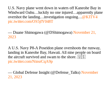
U.S. Navy plane went down in waters off Kaneohe Bay in
Windward Oahu…luckily no one injured…apparently plane
overshot the landing…investigation ongoing…
@KITV4
pic.twitter.com/OS5jfY048T
— Duane Shimogawa (@DShimogawa)
November 21,
2023
A U.S. Navy P8-A Poseidon plane overshoots the runway,
landing in Kaneohe Bay, Hawaii. All nine people on board
the aircraft survived and swam to the shore. 🇺🇸
pic.twitter.com/NinsrCqA9p
— Global Defense Insight (@Defense_Talks)
November
21, 2023