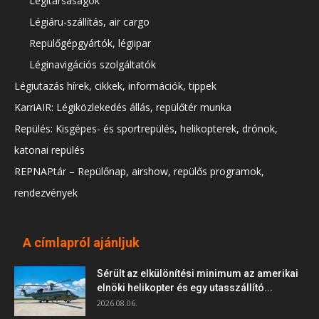
Légitársaságok
Légiáru-szállítás, air cargo
Repülőgépgyártók, légiipar
Léginavigációs szolgáltatók
Légiutazás hírek, cikkek, információk, tippek
KarriAIR: Légiközlekedés állás, repülőtér munka
Repülés: Kisgépes- és sportrepülés, helikopterek, drónok,
katonai repülés
REPNAPtár – Repülőnap, airshow, repülős programok,
rendezvények
A címlapról ajánljuk
Sérült az elkülönítési minimum az amerikai
elnöki helikopter és egy utasszállító...
2026.08.06.