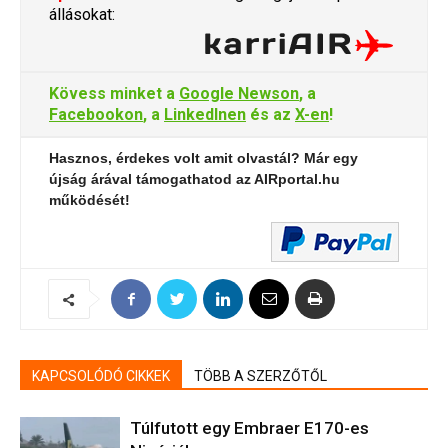
állásokat:
Kövess minket a
Google Newson
, a
Facebookon
, a
LinkedInen
és az
X-en
!
Hasznos, érdekes volt amit olvastál? Már egy
újság árával támogathatod az AIRportal.hu
működését!
KAPCSOLÓDÓ CIKKEK
TÖBB A SZERZŐTŐL
Túlfutott egy Embraer E170-es