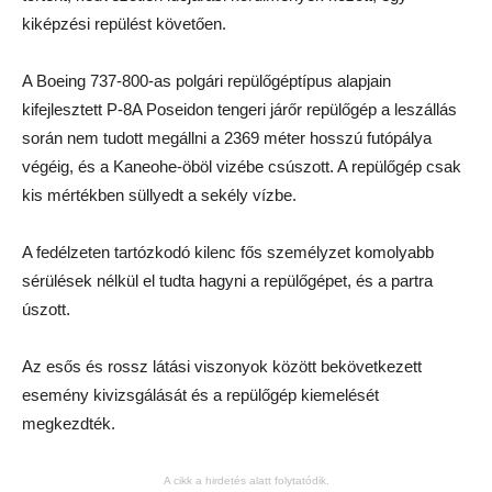
kiképzési repülést követően.
A Boeing 737-800-as polgári repülőgéptípus alapjain
kifejlesztett P-8A Poseidon tengeri járőr repülőgép a leszállás
során nem tudott megállni a 2369 méter hosszú futópálya
végéig, és a Kaneohe-öböl vizébe csúszott. A repülőgép csak
kis mértékben süllyedt a sekély vízbe.
A fedélzeten tartózkodó kilenc fős személyzet komolyabb
sérülések nélkül el tudta hagyni a repülőgépet, és a partra
úszott.
Az esős és rossz látási viszonyok között bekövetkezett
esemény kivizsgálását és a repülőgép kiemelését
megkezdték.
A cikk a hirdetés alatt folytatódik.