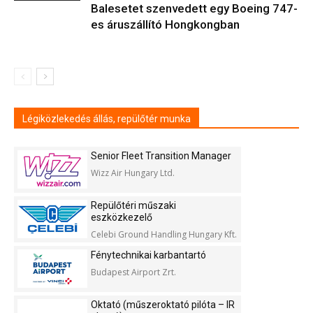
Balesetet szenvedett egy Boeing 747-
es áruszállító Hongkongban
Légiközlekedés állás, repülőtér munka
Senior Fleet Transition Manager
Wizz Air Hungary Ltd.
Repülőtéri műszaki
eszközkezelő
Celebi Ground Handling Hungary Kft.
Fénytechnikai karbantartó
Budapest Airport Zrt.
Oktató (műszeroktató pilóta – IR