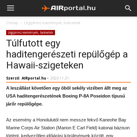
Címlap
Légijármű események, balesetek
Légijármű események, balesetek
Túlfutott egy
haditengerészeti repülőgép a
Hawaii-szigeteken
Szerző:
AIRportal.hu
-
2023.11.21.
A leszállást követően egy öböl sekély vizében állt meg az
USA haditengerészetének Boeing P-8A Poseidon típusú
járőr repülőgépe.
Az esemény a Honolulutól nem messze fekvő Kaneohe Bay
Marine Corps Air Station (Marion E Carl Field) katonai bázison
történt, kedvezőtlen időjárási körülmények között, egy