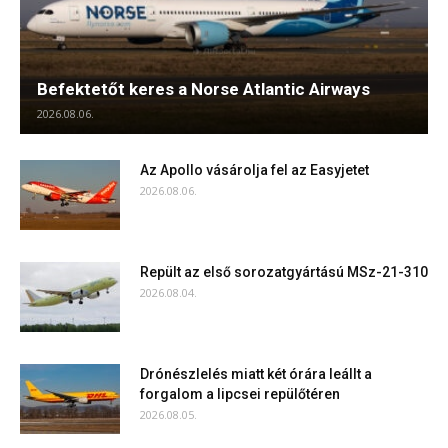
Befektetőt keres a Norse Atlantic Airways
2026.08.06.
Az Apollo vásárolja fel az Easyjetet
2026.08.06.
Repült az első sorozatgyártású MSz-21-310
2026.08.04.
Drónészlelés miatt két órára leállt a
forgalom a lipcsei repülőtéren
2026.08.05.