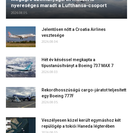
nyereséges maradt a Lufthansa-csoport
2026.08.05.
Jelentősen nőtt a Croatia Airlines
vesztesége
2026.08.04.
Hét év késéssel megkapta a
típustanúsítványt a Boeing 737 MAX 7
2026.08.03.
Rekordhosszúságú cargo-járatot teljesített
egy Boeing 777F
2026.08.05.
Veszélyesen közel került egymáshoz két
repülőgép a tokiói Haneda légterében
2026.08.05.