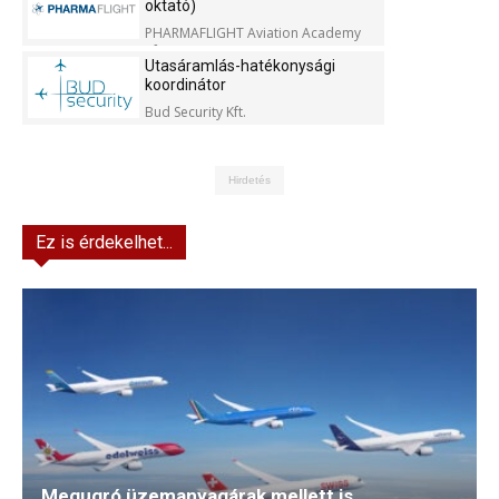
oktató)
PHARMAFLIGHT Aviation Academy
Kft.
Utasáramlás-hatékonysági
koordinátor
Bud Security Kft.
Hirdetés
Ez is érdekelhet...
Megugró üzemanyagárak mellett is