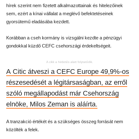
hírek szerint nem fizetett alkalmazottainak és hitelezőinek
sem, ezért a kínai vállalat a meglévő befektetéseinek
gyorsütemű eladásába kezdett.
Korábban a cseh kormány is vizsgálni kezdte a pénzügyi
gondokkal küzdő CEFC csehországi érdekeltségeit.
A cikk a hirdetés alatt folytatódik.
A Citic átveszi a CEFC Europe 49,9%-os
részesedését a légitársaságban, az erről
szóló megállapodást már Csehország
elnöke, Milos Zeman is aláírta.
A tranzakció értékét és a szükséges összeg forrását nem
közölték a felek.