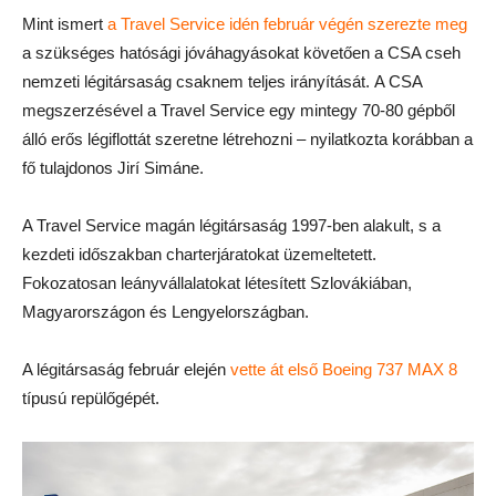
Mint ismert
a Travel Service idén február végén szerezte meg
a szükséges hatósági jóváhagyásokat követően a CSA cseh
nemzeti légitársaság csaknem teljes irányítását. A CSA
megszerzésével a Travel Service egy mintegy 70-80 gépből
álló erős légiflottát szeretne létrehozni – nyilatkozta korábban a
fő tulajdonos Jirí Simáne.
A Travel Service magán légitársaság 1997-ben alakult, s a
kezdeti időszakban charterjáratokat üzemeltetett.
Fokozatosan leányvállalatokat létesített Szlovákiában,
Magyarországon és Lengyelországban.
A légitársaság február elején
vette át első Boeing 737 MAX 8
típusú repülőgépét.