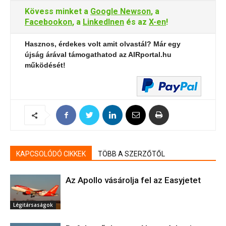
Kövess minket a
Google Newson
, a
Facebookon
, a
LinkedInen
és az
X-en
!
Hasznos, érdekes volt amit olvastál? Már egy
újság árával támogathatod az AIRportal.hu
működését!
KAPCSOLÓDÓ CIKKEK
TÖBB A SZERZŐTŐL
Az Apollo vásárolja fel az Easyjetet
Légitársaságok