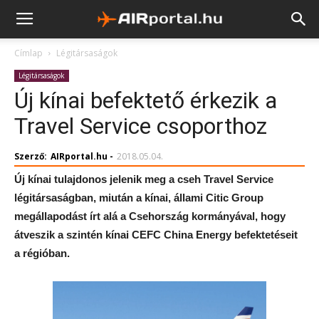
Címlap
Légitársaságok
Légitársaságok
Új kínai befektető érkezik a
Travel Service csoporthoz
Szerző:
AIRportal.hu
-
2018.05.04.
Új kínai tulajdonos jelenik meg a cseh Travel Service
légitársaságban, miután a kínai, állami Citic Group
megállapodást írt alá a Csehország kormányával, hogy
átveszik a szintén kínai CEFC China Energy befektetéseit
a régióban.