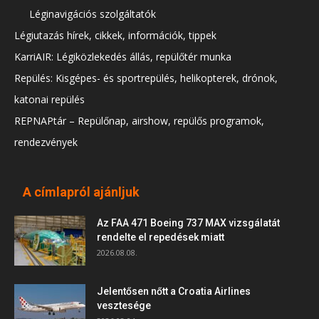
Léginavigációs szolgáltatók
Légiutazás hírek, cikkek, információk, tippek
KarriAIR: Légiközlekedés állás, repülőtér munka
Repülés: Kisgépes- és sportrepülés, helikopterek, drónok,
katonai repülés
REPNAPtár – Repülőnap, airshow, repülős programok,
rendezvények
A címlapról ajánljuk
Az FAA 471 Boeing 737 MAX vizsgálatát
rendelte el repedések miatt
2026.08.08.
Jelentősen nőtt a Croatia Airlines
vesztesége