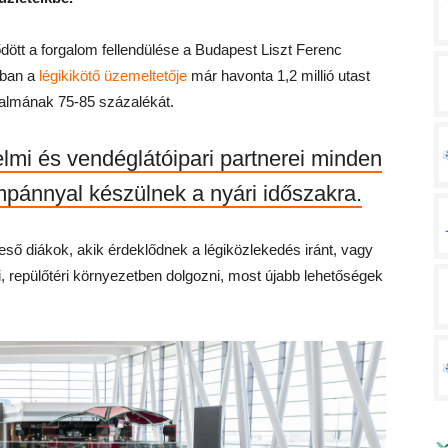
ött a forgalom fellendülése a Budapest Liszt Ferenc
kban a
légikikötő üzemeltetője
már havonta 1,2 millió utast
rgalmának 75-85 százalékát.
lmi és vendéglátóipari partnerei minden
mpánnyal készülnek a nyári időszakra.
ső diákok, akik érdeklődnek a légiközlekedés iránt, vagy
 repülőtéri környezetben dolgozni, most újabb lehetőségek