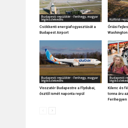
Budapesti repülőtér - Ferihegy, magyar
légiközlekedés
Külföldi rep
Csökkenti energiafogyasztását a
Óriási fejl
Budapest Airport
Washington 
Budapesti repülőtér - Ferihegy, magyar
Budapesti re
légiközlekedés
légiközleke
Visszatér Budapestre a Flydubai,
Kilenc és fé
ősztől ismét naponta repül
tonna áru a
Ferihegyen