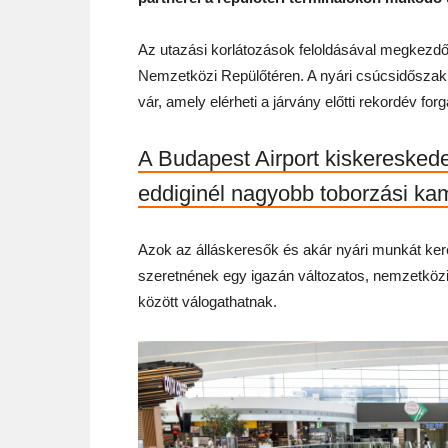
Az utazási korlátozások feloldásával megkezdőd
Nemzetközi Repülőtéren. A nyári csúcsidősza
vár, amely elérheti a járvány előtti rekordév fo
A Budapest Airport kiskereskede
eddiginél nagyobb toborzási ka
Azok az álláskeresők és akár nyári munkát kere
szeretnének egy igazán változatos, nemzetközi,
között válogathatnak.