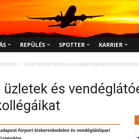
ÁS
REPÜLÉS
SPOTTER
KARRIER
közlekedés
Újabb repülőtéri üzletek és vendéglátóegységek keresik leendő ko
i üzletek és vendéglát
kollégáikat
udapest Airport kiskereskedelmi és vendéglátóipari
üzleteikbe.