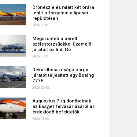
Drónészlelés miatt két órára
leállt a forgalom a lipcsei
repülőtéren
2026.08.05.
Megszünteti a bérelt
szélestörzsűekkel üzemelő
járatait az Indi Go
2026.07.31.
Rekordhosszúságú cargo
járatot teljesített egy Boeing
777F
2026.08.05.
Augusztus 7-ig dönthetnek
az Easyjet felvásárlásáról az
érdeklődő befektetők
2026.08.03.