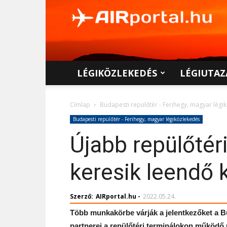
AIRportal.hu
LÉGIKÖZLEKEDÉS
LÉGIUTAZ
Címlap
Budapesti repülőtér - Ferihegy, magyar légi
Budapesti repülőtér - Ferihegy, magyar légiközlekedés
Újabb repülőtér
keresik leendő 
Szerző:
AIRportal.hu
-
2022.05.24.
Több munkakörbe várják a jelentkezőket a B
partnerei a repülőtéri terminálokon működő 