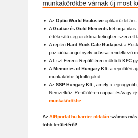
munkakörökbe várnak új most kol
Az
Optic World Exclusive
optikai üzletlán
A
Gratiae és Gold Elements
két organikus 
értékesítő cég direktmarketingben szerzett 
A reptéri
Hard Rock Cafe Budapest
a Rock
pozícióba angol nyelvtudással rendelkező m
A Liszt Ferenc Repülőtéren működő
KFC
gy
A
Memories of Hungary Kft.
a repülőtéri a
munkakörbe új kollégákat
Az
SSP Hungary Kft.
, amely a legnagyobb,
Nemzetközi Repülőtéren nappali és/vagy éj
munkakörökbe
.
Az
AIRportal.hu karrier oldalán
számos más n
több területéről!