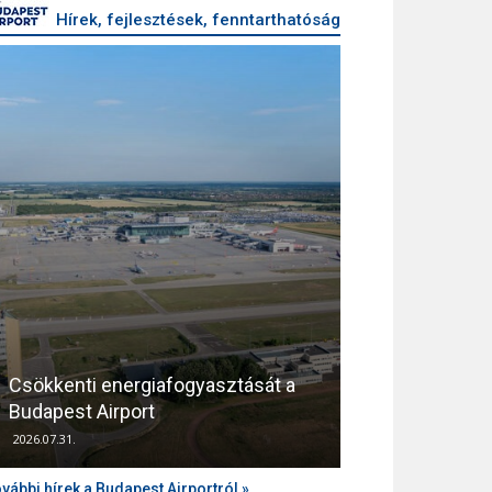
Hírek, fejlesztések, fenntarthatóság
Csökkenti energiafogyasztását a
Támogatja az
Budapest Airport
zajvédelmét a
2026.07.31.
2026.04.10.
vábbi hírek a Budapest Airportról »