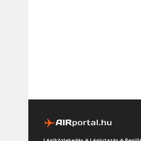
Légiközlekedés ✈ Légiutazás ✈ Repül