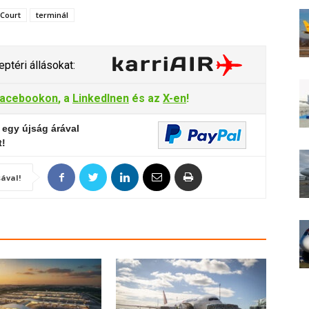
Court
terminál
ptéri állásokat:
acebookon
, a
LinkedInen
és az
X-en
!
 egy újság árával
t!
ával!