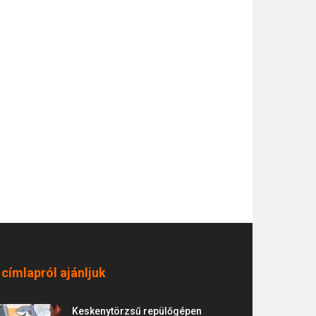
 címlapról ajánljuk
Keskenytörzsű repülőgépen