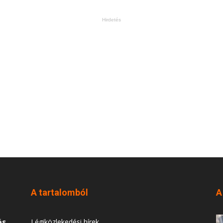
Hirdetés
A tartalomból
A
és
Légiközlekedési hírek