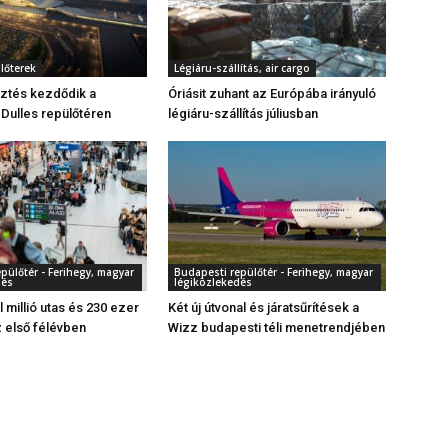
ülőterek
Légiáru-szállítás, air cargo
esztés kezdődik a
Óriásit zuhant az Európába irányuló
Dulles repülőtéren
légiáru-szállítás júliusban
pülőtér - Ferihegy, magyar
Budapesti repülőtér - Ferihegy, magyar
dés
légiközlekedés
l millió utas és 230 ezer
Két új útvonal és járatsűrítések a
z első félévben
Wizz budapesti téli menetrendjében