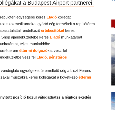
légákat a Budapest Airport partnerei:
c repülőtéri egységébe keres
Eladó
kollégát
luxuskozmetikumokat gyártó cég termékeit a repülőtéren
tapasztalattal rendelkező
értékesítőket
keres
 Shop ajándéküzletébe keres
Eladó
munkatársat
unkatársat, teljes munkaidőbe
orsétterem
éttermi dolgozó
kat vesz fel
jándéküzletbe vesz fel
Eladó, pénztáros
 vendéglátó egységeket üzemeltető cég a Liszt Ferenc
szakai műszakra keres kollégákat a következő
éttermi
yitott pozíció közül válogathatsz a légiközlekedés