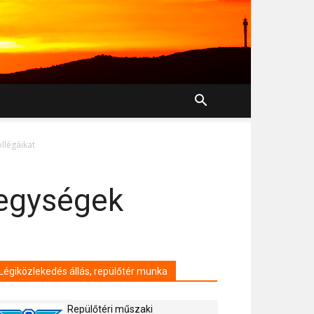
llégáikat
óegységek
Légiközlekedés állás, repülőtér munka
Repülőtéri műszaki