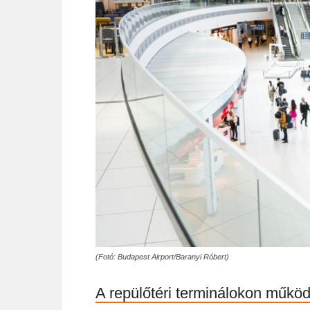
(Fotó: Budapest Airport/Baranyi Róbert)
A repülőtéri terminálokon műkö