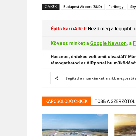
CÍMKÉK
Budapest Airport (BUD)
Ferihegy
Sky
Építs karriAIR-t!
Nézd meg a legújabb re
Kövess minket a
Google Newson
, a
F
Hasznos, érdekes volt amit olvastál? Már
támogathatod az AIRportal.hu működésé
Segítsd a munkánkat a cikk megosztás
KAPCSOLÓDÓ CIKKEK
TÖBB A SZERZŐTŐL