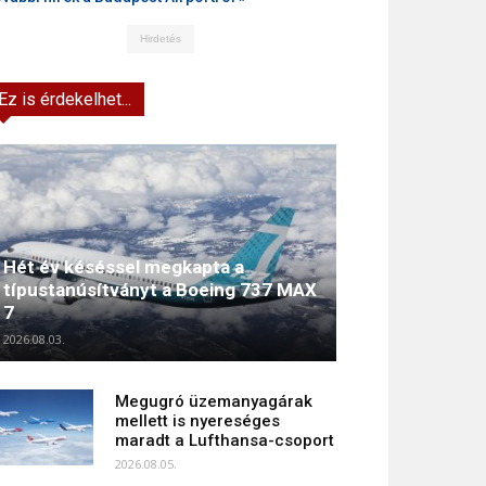
Hirdetés
Ez is érdekelhet...
Hét év késéssel megkapta a
típustanúsítványt a Boeing 737 MAX
7
2026.08.03.
Megugró üzemanyagárak
mellett is nyereséges
maradt a Lufthansa-csoport
2026.08.05.