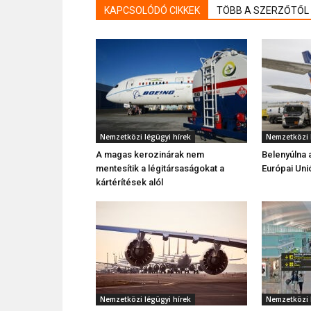
KAPCSOLÓDÓ CIKKEK
TÖBB A SZERZŐTŐL
Nemzetközi légügyi hírek
Nemzetközi 
A magas kerozinárak nem
Belenyúlna 
mentesítik a légitársaságokat a
Európai Uni
kártérítések alól
Nemzetközi légügyi hírek
Nemzetközi 