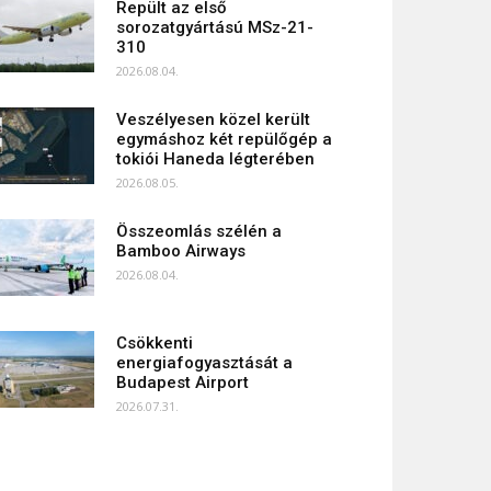
Repült az első
sorozatgyártású MSz-21-
310
2026.08.04.
Veszélyesen közel került
egymáshoz két repülőgép a
tokiói Haneda légterében
2026.08.05.
Összeomlás szélén a
Bamboo Airways
2026.08.04.
Csökkenti
energiafogyasztását a
Budapest Airport
2026.07.31.