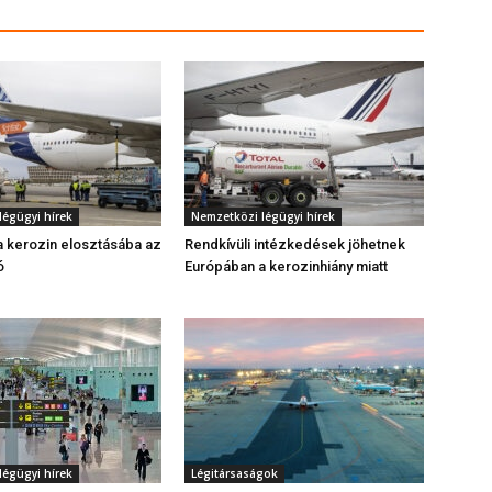
légügyi hírek
Nemzetközi légügyi hírek
a kerozin elosztásába az
Rendkívüli intézkedések jöhetnek
ó
Európában a kerozinhiány miatt
légügyi hírek
Légitársaságok