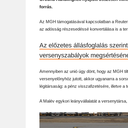
forrás.
Az MGH támogatásával kapcsolatban a Reuters 
az adósság részesedéssé konvertálása is a terít
Az előzetes állásfoglalás szerin
versenyszabályok megsértéséne
Amennyiben az unió úgy dönt, hogy az MGH tilto
versenyelőnyhöz jutott, akkor ugyanarra a sorsr
légitársaság: a pénz visszafizetésére, illetve a
A Malév egykori leányvállalatát a versenytársa,