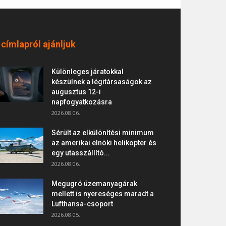
 címlapról ajánljuk
Különleges járatokkal
készülnek a légitársaságok az
augusztus 12-i
napfogyatkozásra
2026.08.06.
Sérült az elkülönítési minimum
az amerikai elnöki helikopter és
egy utasszállító...
2026.08.06.
Megugró üzemanyagárak
mellett is nyereséges maradt a
Lufthansa-csoport
2026.08.05.