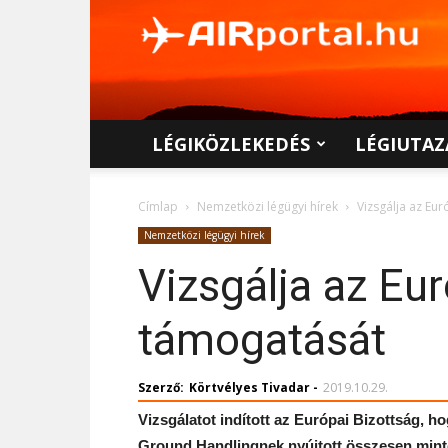
AIRportal.hu
LÉGIKÖZLEKEDÉS
LÉGIUTAZ
Címlap
Nemzetközi légügyi hírek
Vizsgálja az Eu
Nemzetközi légügyi hírek
Vizsgálja az Eu
támogatását
Szerző:
Körtvélyes Tivadar
-
2019.10.29.
Vizsgálatot indított az Európai Bizottság, h
Ground Handlingnek nyújtott összesen mintegy