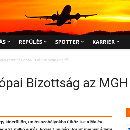
ÁS
REPÜLÉS
SPOTTER
KARRIER
rópai Bizottság az MGH állami támogatását
rópai Bizottság az MGH
ogy kiderüljön, uniós szabályokba ütközik-e a Malév
 21 millió eurós, közel 7 milliárd forint magyar állami