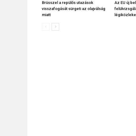
Brüsszel a repülős utazások
Az EU új b
visszafogását sürgeti az olajválság
felülvizsgál
miatt
légiközleke