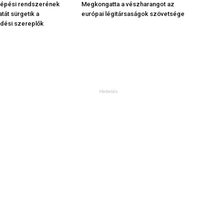
elépési rendszerének
Megkongatta a vészharangot az
atát sürgetik a
európai légitársaságok szövetsége
dési szereplők
Hirdetés