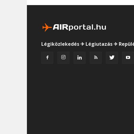
Légiközlekedés ✈ Légiutazás ✈ Repül