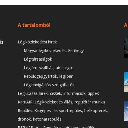
A tartalomból
A
és
Légiközlekedési hírek
Magyar légiközlekedés, Ferihegy
Légitársaságok
Légiáru-szállítás, air cargo
Repülőgépgyártók, légiipar
Léginavigációs szolgáltatók
Légiutazás hírek, cikkek, információk, tippek
KarriAIR: Légiközlekedés állás, repülőtér munka
Repülés: Kisgépes- és sportrepülés, helikopterek,
drónok, katonai repülés
REPNAPtár – Repülőnap, airshow, repülős