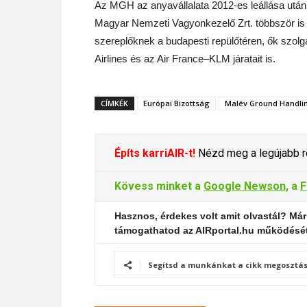
Az MGH az anyavállalata 2012-es leállása után 
Magyar Nemzeti Vagyonkezelő Zrt. többször is
szereplőknek a budapesti repülőtéren, ők szolgá
Airlines és az Air France–KLM járatait is.
CÍMKÉK
Európai Bizottság
Malév Ground Handli
Építs karriAIR-t!
Nézd meg a legújabb re
Kövess minket a
Google Newson
, a
F
Hasznos, érdekes volt amit olvastál? Már
támogathatod az AIRportal.hu működésé
Segítsd a munkánkat a cikk megosztás