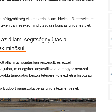
hírügynökség cikke szerint állami hitelek, tőkeemelés és
éken van, ezeket mind vizsgálni fogja az uniós testület.
t az állami segítségnyújtás a
k minősül.
tt állami támogatásban részesült, és ezzel
a juthat, mint egykori anyavállalata, a magyar nemzeti
 további támogatás beszüntetésére kötelezheti a bizottság.
 a Budport panaszolta be az unió intézményeinél.