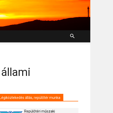
 állami
Légiközlekedés állás, repülőtér munka
Repülőtéri műszaki