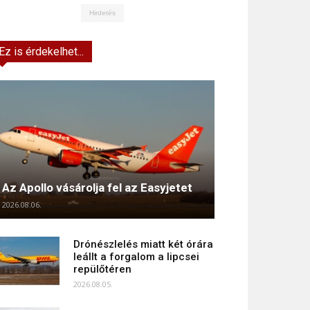
Hirdetés
Ez is érdekelhet...
Az Apollo vásárolja fel az Easyjetet
2026.08.06.
Drónészlelés miatt két órára
leállt a forgalom a lipcsei
repülőtéren
2026.08.05.