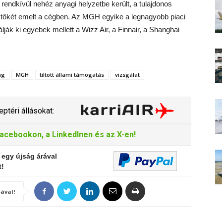
rendkívül nehéz anyagi helyzetbe került, a tulajdonos
 tőkét emelt a cégben. Az MGH egyike a legnagyobb piaci
lják ki egyebek mellett a Wizz Air, a Finnair, a Shanghai
ng
MGH
tiltott állami támogatás
vizsgálat
ptéri állásokat:
acebookon
, a
LinkedInen
és az
X-en
!
 egy újság árával
t!
ával!