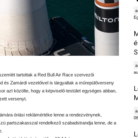
E
M
é
S
au
szemlét tartottak a Red Bull Air Race szervezői
 és Zamárdi vezetőivel is tárgyaltak a műrepülőverseny
L
or azt közölte, hogy a képviselő-testület egységes abban,
M
ett versenyt.
ámára óriási reklámértéke lenne a rendezvénynek,
0
szú partszakasszal rendelkező szabadstrandja lenne, de a
e.
L