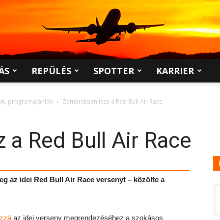
ÁS
REPÜLÉS
SPOTTER
KARRIER
pok, programajánlók
Zamárdiban lesz a Red Bull Air Race
 a Red Bull Air Race
g az idei Red Bull Air Race versenyt – közölte a
ozzá
az idei verseny megrendezéséhez a szokásos