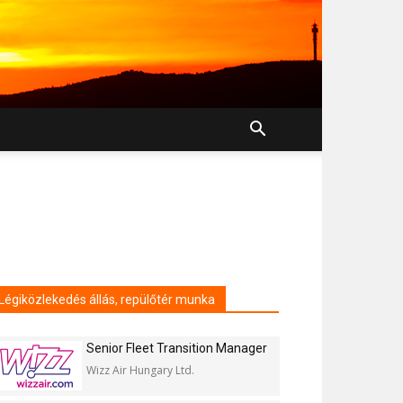
Légiközlekedés állás, repülőtér munka
Senior Fleet Transition Manager
Wizz Air Hungary Ltd.