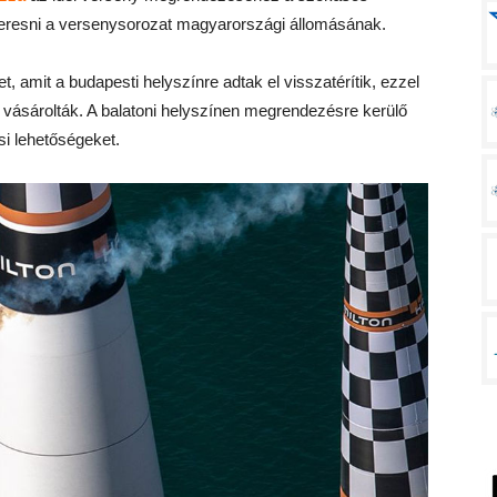
t keresni a versenysorozat magyarországi állomásának.
, amit a budapesti helyszínre adtak el visszatérítik, ezzel
et vásárolták. A balatoni helyszínen megrendezésre kerülő
i lehetőségeket.