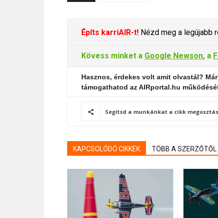
Építs karriAIR-t!
Nézd meg a legújabb re
Kövess minket a
Google Newson
, a
F
Hasznos, érdekes volt amit olvastál? Már
támogathatod az AIRportal.hu működésé
Segítsd a munkánkat a cikk megosztás
KAPCSOLÓDÓ CIKKEK
TÖBB A SZERZŐTŐL