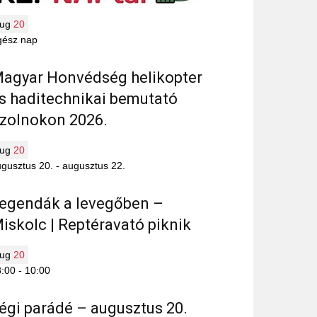
aug
20
gész nap
agyar Honvédség helikopter
s haditechnikai bemutató
zolnokon 2026.
aug
20
gusztus 20.
-
augusztus 22.
egendák a levegőben –
iskolc | Reptéravató piknik
aug
20
8:00
-
10:00
égi parádé – augusztus 20.