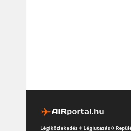
Légiközlekedés ✈ Légiutazás ✈ Repül