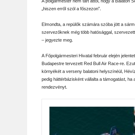
A polgármester nem tart attól, hogy a Balaton S
„hiszen erről szól a főszezon”.
Elmondta, a repülők számára szóba jött a sármellé
szervezőknek még több hatósággal, szervezette
– jegyezte meg.
A Főpolgármesteri Hivatal február elején jelente
Budapestre tervezett Red Bull Air Race-re. Ezu
környékét a verseny balatoni helyszínéül, Hévíz
pedig háttérbázisként vállalta a támogatást, ha
rendezvényt.