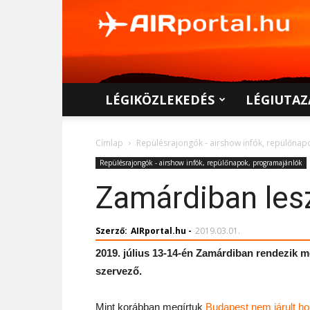
AIRportal.hu
LÉGIKÖZLEKEDÉS
LÉGIUTAZ
Címlap
Repülésrajongók - airshow infók, repülőna
Repülésrajongók - airshow infók, repülőnapok, programajánlók
Zamárdiban lesz
Szerző:
AIRportal.hu
-
2019.03.01.
2019. július 13-14-én Zamárdiban rendezik me
szervező.
Mint korábban megírtuk
Budapest nem járult h