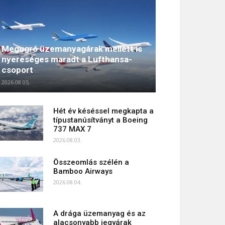
Megugró üzemanyagárak mellett is
nyereséges maradt a Lufthansa-
csoport
2026.08.05.
Hét év késéssel megkapta a
típustanúsítványt a Boeing
737 MAX 7
2026.08.03.
Összeomlás szélén a
Bamboo Airways
2026.08.04.
A drága üzemanyag és az
alacsonyabb jegyárak