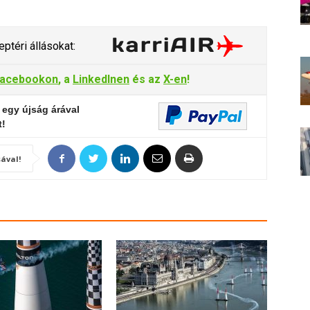
ptéri állásokat:
acebookon
, a
LinkedInen
és az
X-en
!
 egy újság árával
t!
ával!