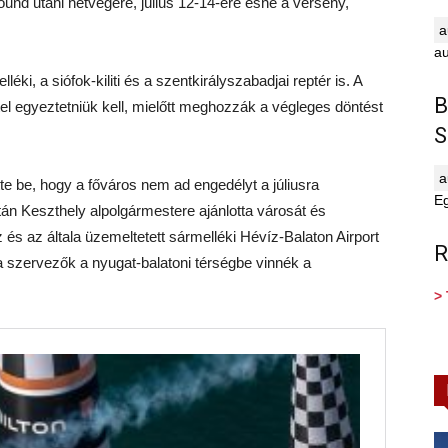
ound utáni hétvégére, július 12-14-ére esne a verseny,
au
ki, a siófok-kiliti és a szentkirályszabadjai reptér is. A
B
l egyeztetniük kell, mielőtt meghozzák a végleges döntést
S
tte be, hogy a főváros nem ad engedélyt a júliusra
E
tán Keszthely alpolgármestere ajánlotta városát és
 és az általa üzemeltetett sármelléki Hévíz-Balaton Airport
R
 a szervezők a nyugat-balatoni térségbe vinnék a
> 