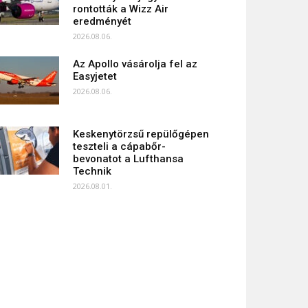
rontották a Wizz Air
eredményét
2026.08.06.
Az Apollo vásárolja fel az
Easyjetet
2026.08.06.
Keskenytörzsű repülőgépen
teszteli a cápabőr-
bevonatot a Lufthansa
Technik
2026.08.01.