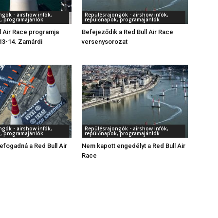
gók - airshow infók,
Repülésrajongók - airshow infók,
, programajánlók
repülőnapok, programajánlók
ll Air Race programja
Befejeződik a Red Bull Air Race
 13-14. Zamárdi
versenysorozat
gók - airshow infók,
Repülésrajongók - airshow infók,
, programajánlók
repülőnapok, programajánlók
efogadná a Red Bull Air
Nem kapott engedélyt a Red Bull Air
Race