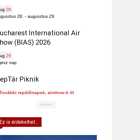
aug
28
gusztus 28.
-
augusztus 29.
ucharest International Air
how (BIAS) 2026
aug
29
gész nap
epTár Piknik
További repülőnapok, airshow-k itt
Hirdetés
Ez is érdekelhet...