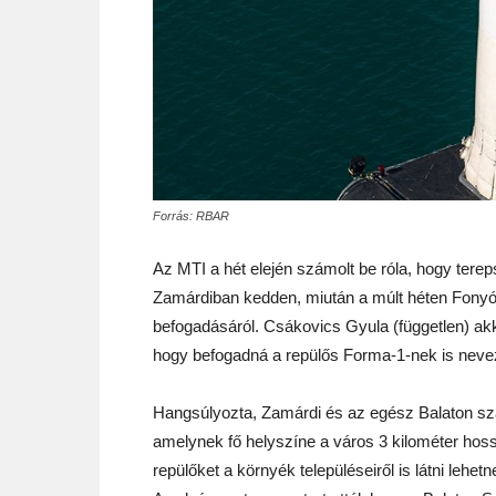
Forrás: RBAR
Az MTI a hét elején számolt be róla, hogy terep
Zamárdiban kedden, miután a múlt héten Fonyód
befogadásáról. Csákovics Gyula (független) akk
hogy befogadná a repülős Forma-1-nek is nevez
Hangsúlyozta, Zamárdi és az egész Balaton sz
amelynek fő helyszíne a város 3 kilométer hos
repülőket a környék településeiről is látni lehetn