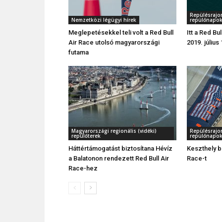
Repülésrajon
Nemzetközi légügyi hírek
repülőnapok
Meglepetésekkel teli volt a Red Bull
Itt a Red Bu
Air Race utolsó magyarországi
2019. július
futama
Magyarországi regionális (vidéki)
Repülésrajon
repülőterek
repülőnapok
Háttértámogatást biztosítana Hévíz
Keszthely b
a Balatonon rendezett Red Bull Air
Race-t
Race-hez