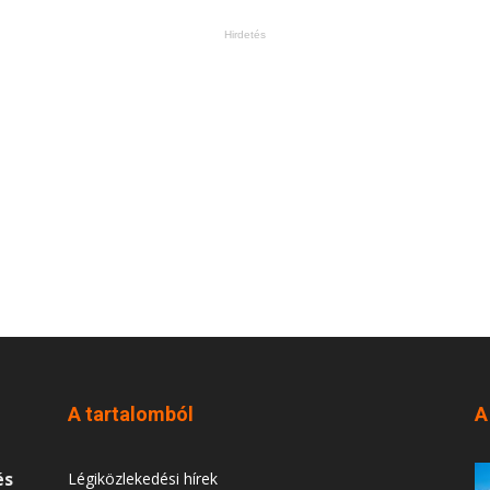
Hirdetés
A tartalomból
A
és
Légiközlekedési hírek