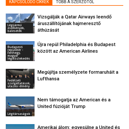
KAPCSOLÓDÓ CIKKEK
TÖBB A SZERZŐTŐL
Vizsgálják a Qatar Airways leendő
áruszállítójának hajmeresztő
Légijármű
események,
áthúzását
balesetek
Újra repül Philadelphia és Budapest
Budapesti
repülőtér -
között az American Airlines
Ferihegy,
magyar
légiközlekedés
Megújítja személyzete formaruháit a
Lufthansa
Fedélzeti
szolgáltatások,
utazási élmény
Nem támogatja az American és a
United fúzióját Trump
Légitársaságok
Amerikai álom: egyesülne a United és