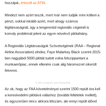
hozzájuk,
értesült az ATW
.
Mindezt nem azért teszik, mert már nem tudják mire költeni a
pénzt, sokkal inkább azért, mert ahogy számos
légitársaságnál, úgy a tengerentúl regionális cégeinél is
komoly problémát jelent az egyre növekvő pilótahiány.
A Regionális Légitársaságok Szövetségének (RAA – Regional
Airline Association) elnöke, Faye Malarkey Black szerint 2015-
ben nagyjából 5000 pilótát tudott volna felszippantani a
munkaerőpiac, ennek ellenére csak alig háromezret sikerült
felvenni.
A cikk a hirdetés alatt folytatódik.
Az ok, hogy az FAA követelményei szerint 1500 repült óra kell
a kereskedelmi pilótává váláshoz (további feltételek mellett),
és egyszerűen nincs akkora létszám, aki ennyi repült idővel