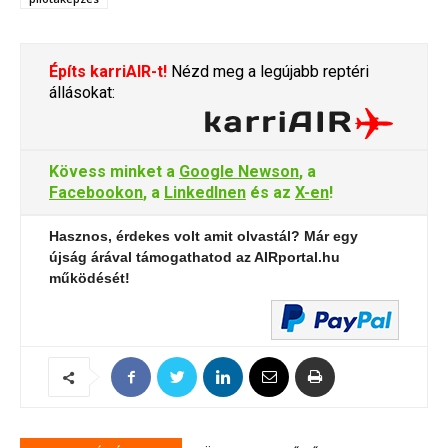
Építs karriAIR-t!
Nézd meg a legújabb reptéri
állásokat:
Kövess minket a
Google Newson
, a
Facebookon
, a
LinkedInen
és az
X-en
!
Hasznos, érdekes volt amit olvastál? Már egy
újság árával támogathatod az AIRportal.hu
működését!