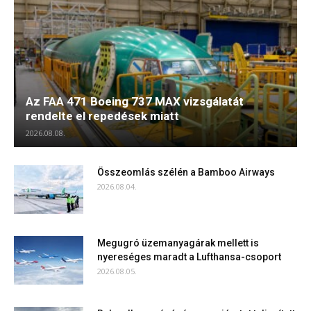
Az FAA 471 Boeing 737 MAX vizsgálatát
rendelte el repedések miatt
2026.08.08.
Összeomlás szélén a Bamboo Airways
2026.08.04.
Megugró üzemanyagárak mellett is
nyereséges maradt a Lufthansa-csoport
2026.08.05.