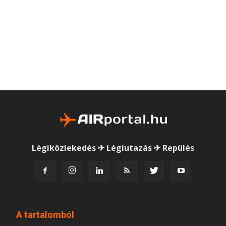
Légiközlekedés ✈ Légiutazás ✈ Repülés
A tartalomból