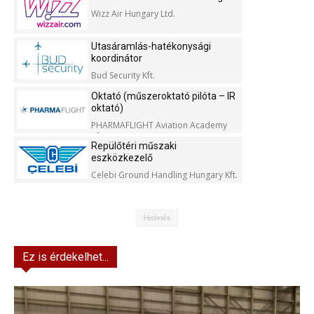
Wizz Air Hungary Ltd.
Utasáramlás-hatékonysági
koordinátor
Bud Security Kft.
Oktató (műszeroktató pilóta – IR
oktató)
PHARMAFLIGHT Aviation Academy
Kft.
Repülőtéri műszaki
eszközkezelő
Celebi Ground Handling Hungary Kft.
Hirdetés
Ez is érdekelhet...