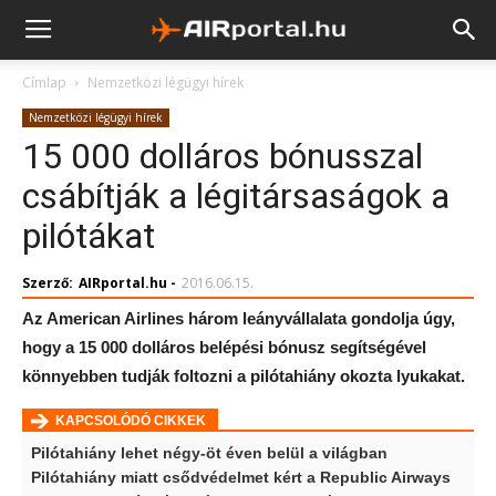
Címlap
Nemzetközi légügyi hírek
Nemzetközi légügyi hírek
15 000 dolláros bónusszal
csábítják a légitársaságok a
pilótákat
Szerző:
AIRportal.hu
-
2016.06.15.
Az American Airlines három leányvállalata gondolja úgy,
hogy a 15 000 dolláros belépési bónusz segítségével
könnyebben tudják foltozni a pilótahiány okozta lyukakat.
KAPCSOLÓDÓ CIKKEK
Pilótahiány lehet négy-öt éven belül a világban
Pilótahiány miatt csődvédelmet kért a Republic Airways