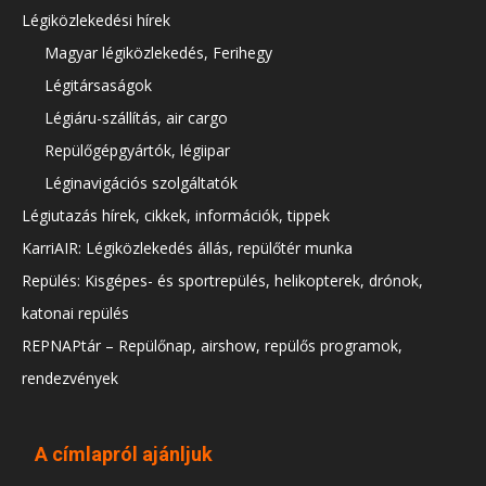
Légiközlekedési hírek
Magyar légiközlekedés, Ferihegy
Légitársaságok
Légiáru-szállítás, air cargo
Repülőgépgyártók, légiipar
Léginavigációs szolgáltatók
Légiutazás hírek, cikkek, információk, tippek
KarriAIR: Légiközlekedés állás, repülőtér munka
Repülés: Kisgépes- és sportrepülés, helikopterek, drónok,
katonai repülés
REPNAPtár – Repülőnap, airshow, repülős programok,
rendezvények
A címlapról ajánljuk