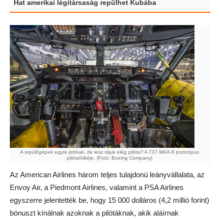
Hat amerikai légitársaság repülhet Kubába
A repülőgépek egyre jobbak, de lesz rájuk elég pilóta? A 737 MAX-8 prototípus
pilótafülkéje. (Fotó: Boeing Company)
Az American Airlines három teljes tulajdonú leányvállalata, az
Envoy Air, a Piedmont Airlines, valamint a PSA Airlines
egyszerre jelentették be, hogy 15 000 dolláros (4,2 millió forint)
bónuszt kínálnak azoknak a pilótáknak, akik aláírnak