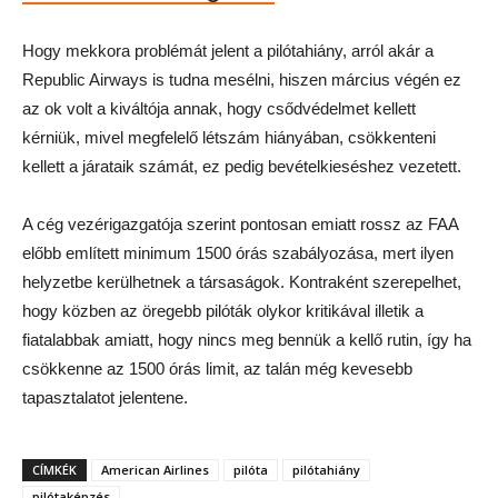
Hogy mekkora problémát jelent a pilótahiány, arról akár a
Republic Airways is tudna mesélni, hiszen március végén ez
az ok volt a kiváltója annak, hogy csődvédelmet kellett
kérniük, mivel megfelelő létszám hiányában, csökkenteni
kellett a járataik számát, ez pedig bevételkieséshez vezetett.
A cég vezérigazgatója szerint pontosan emiatt rossz az FAA
előbb említett minimum 1500 órás szabályozása, mert ilyen
helyzetbe kerülhetnek a társaságok. Kontraként szerepelhet,
hogy közben az öregebb pilóták olykor kritikával illetik a
fiatalabbak amiatt, hogy nincs meg bennük a kellő rutin, így ha
csökkenne az 1500 órás limit, az talán még kevesebb
tapasztalatot jelentene.
CÍMKÉK
American Airlines
pilóta
pilótahiány
pilótaképzés