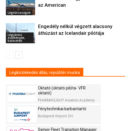
az American
Légitársaságok
Engedély nélkül végzett alacsony
áthúzást az Icelandair pilótája
Légijármű
események,
balesetek
Légiközlekedés állás, repülőtér munka
Oktató (oktató pilóta- VFR
oktató)
PHARMAFLIGHT Aviation Academy
Kft.
Fénytechnikai karbantartó
Budapest Airport Zrt.
Senior Fleet Transition Manager