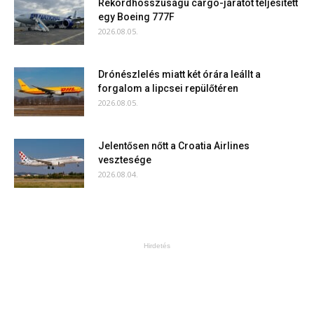
Rekordhosszúságú cargo-járatot teljesített
egy Boeing 777F
2026.08.05.
Drónészlelés miatt két órára leállt a
forgalom a lipcsei repülőtéren
2026.08.05.
Jelentősen nőtt a Croatia Airlines
vesztesége
2026.08.04.
Hirdetés