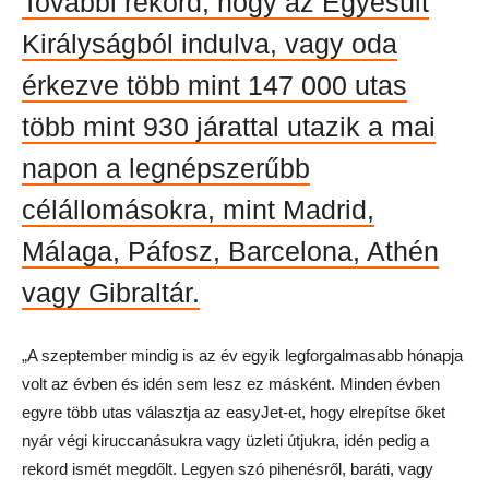
További rekord, hogy az Egyesült
Királyságból indulva, vagy oda
érkezve több mint 147 000 utas
több mint 930 járattal utazik a mai
napon a legnépszerűbb
célállomásokra, mint Madrid,
Málaga, Páfosz, Barcelona, Athén
vagy Gibraltár.
„A szeptember mindig is az év egyik legforgalmasabb hónapja
volt az évben és idén sem lesz ez másként. Minden évben
egyre több utas választja az easyJet-et, hogy elrepítse őket
nyár végi kiruccanásukra vagy üzleti útjukra, idén pedig a
rekord ismét megdőlt. Legyen szó pihenésről, baráti, vagy