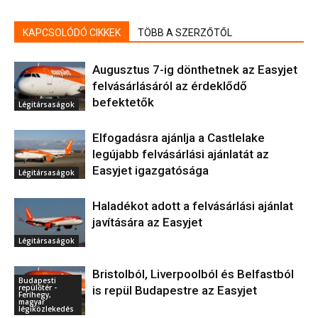
KAPCSOLÓDÓ CIKKEK
TÖBB A SZERZŐTŐL
Augusztus 7-ig dönthetnek az Easyjet
felvásárlásáról az érdeklődő
befektetők
Légitársaságok
Elfogadásra ajánlja a Castlelake
legújabb felvásárlási ajánlatát az
Easyjet igazgatósága
Légitársaságok
Haladékot adott a felvásárlási ajánlat
javítására az Easyjet
Légitársaságok
Bristolból, Liverpoolból és Belfastból
Budapesti
repülőtér -
is repül Budapestre az Easyjet
Ferihegy,
magyar
légiközlekedés