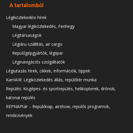
A tartalomból
Légiközlekedési hírek
Magyar légiközlekedés, Ferihegy
Légitársaságok
Légiáru-szállítás, air cargo
Repülőgépgyártók, légiipar
Léginavigációs szolgáltatók
Légiutazás hírek, cikkek, információk, tippek
KarriAIR: Légiközlekedés állás, repülőtér munka
Repülés: Kisgépes- és sportrepülés, helikopterek, drónok,
katonai repülés
REPNAPtár – Repülőnap, airshow, repülős programok,
rendezvények