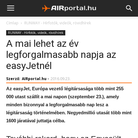
Címlap
RUNWAY - Hírfotók, videók, rövidhírek
RUNWAY - Hírfotók, videók, rövidhírek
A mai lehet az év
legforgalmasabb napja az
easyJetnél
Szerző:
AIRportal.hu
-
2016.09.23.
Az easyJet, Európa vezető légitársasága több mint 255
000 utast szállít a mai napon (szeptember 23.), amely
minden bizonnyal a legforgalmasabb nap lesz a
légitársaság történelmében. Negyedmillió utasát több mint
1600 járatával juttatja célba.