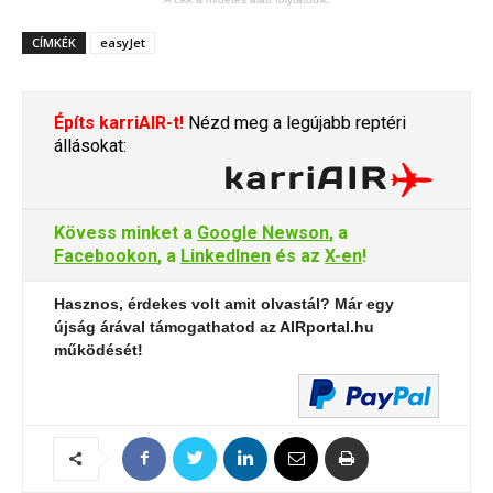
CÍMKÉK
easyJet
Építs karriAIR-t!
Nézd meg a legújabb reptéri
állásokat:
Kövess minket a
Google Newson
, a
Facebookon
, a
LinkedInen
és az
X-en
!
Hasznos, érdekes volt amit olvastál? Már egy
újság árával támogathatod az AIRportal.hu
működését!