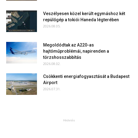
Veszélyesen közel került egymáshoz két
repülőgép a tokiói Haneda légterében
2026.08.05.
Megoldódtak az A220-as
hajtóműproblémái, napirenden a
törzshosszabbítás
2026.08.02.
Csökkenti energiafogyasztását a Budapest
Airport
2026.07.31.
Hirdetés