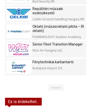
Bud Security Kft.
Repülőtéri műszaki
eszközkezelő
Celebi Ground Handling Hungary Kft.
Oktató (műszeroktató pilóta – IR
oktató)
PHARMAFLIGHT Aviation Academy
Kft.
Senior Fleet Transition Manager
Wizz Air Hungary Ltd.
Fénytechnikai karbantartó
Budapest Airport Zrt.
Hirdetés
Ez is érdekelhet...