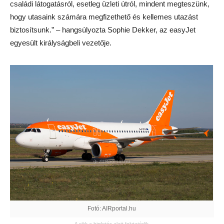
családi látogatásról, esetleg üzleti útról, mindent megteszünk,
hogy utasaink számára megfizethető és kellemes utazást
biztosítsunk.” – hangsúlyozta Sophie Dekker, az easyJet
egyesült királyságbeli vezetője.
Fotó: AIRportal.hu
A cikk a hirdetés alatt folytatódik.