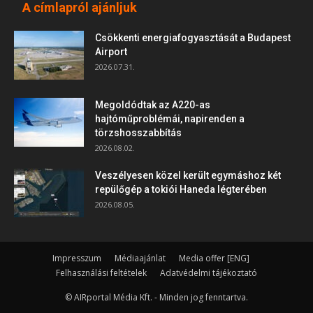
A címlapról ajánljuk
Csökkenti energiafogyasztását a Budapest
Airport
2026.07.31.
Megoldódtak az A220-as
hajtóműproblémái, napirenden a
törzshosszabbítás
2026.08.02.
Veszélyesen közel került egymáshoz két
repülőgép a tokiói Haneda légterében
2026.08.05.
Impresszum
Médiaajánlat
Media offer [ENG]
Felhasználási feltételek
Adatvédelmi tájékoztató
© AIRportal Média Kft. - Minden jog fenntartva.