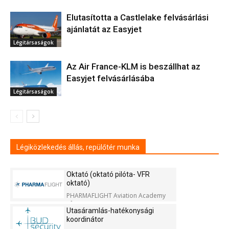
Elutasította a Castlelake felvásárlási
ajánlatát az Easyjet
Légitársaságok
Az Air France-KLM is beszállhat az
Easyjet felvásárlásába
Légitársaságok
Légiközlekedés állás, repülőtér munka
Oktató (oktató pilóta- VFR
oktató)
PHARMAFLIGHT Aviation Academy
Kft.
Utasáramlás-hatékonysági
koordinátor