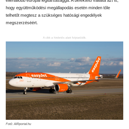
ellenállóbb európai légitársasággá. A befektető vállalta azt is,
hogy együttműködési megállapodás esetén minden tőle
telhetőt megtesz a szükséges hatósági engedélyek
megszerzéséért.
A cikk a hirdetés alatt folytatódik.
Fotó: AIRportal.hu