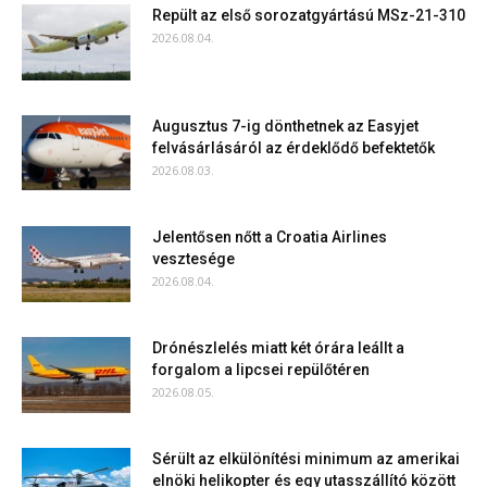
Repült az első sorozatgyártású MSz-21-310
2026.08.04.
Augusztus 7-ig dönthetnek az Easyjet
felvásárlásáról az érdeklődő befektetők
2026.08.03.
Jelentősen nőtt a Croatia Airlines
vesztesége
2026.08.04.
Drónészlelés miatt két órára leállt a
forgalom a lipcsei repülőtéren
2026.08.05.
Sérült az elkülönítési minimum az amerikai
elnöki helikopter és egy utasszállító között