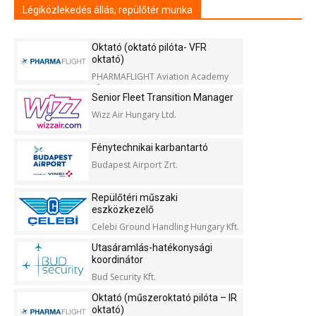
Légiközlekedés állás, repülőtér munka
Oktató (oktató pilóta- VFR
oktató)
PHARMAFLIGHT Aviation Academy
Kft.
Senior Fleet Transition Manager
Wizz Air Hungary Ltd.
Fénytechnikai karbantartó
Budapest Airport Zrt.
Repülőtéri műszaki
eszközkezelő
Celebi Ground Handling Hungary Kft.
Utasáramlás-hatékonysági
koordinátor
Bud Security Kft.
Oktató (műszeroktató pilóta – IR
oktató)