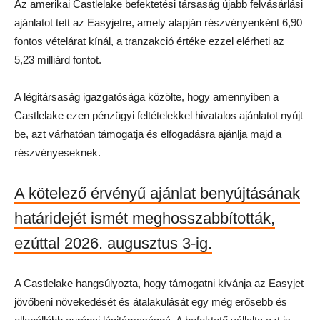
Az amerikai Castlelake befektetési társaság újabb felvásárlási
ajánlatot tett az Easyjetre, amely alapján részvényenként 6,90
fontos vételárat kínál, a tranzakció értéke ezzel elérheti az
5,23 milliárd fontot.
A légitársaság igazgatósága közölte, hogy amennyiben a
Castlelake ezen pénzügyi feltételekkel hivatalos ajánlatot nyújt
be, azt várhatóan támogatja és elfogadásra ajánlja majd a
részvényeseknek.
A kötelező érvényű ajánlat benyújtásának
határidejét ismét meghosszabbították,
ezúttal 2026. augusztus 3-ig.
A Castlelake hangsúlyozta, hogy támogatni kívánja az Easyjet
jövőbeni növekedését és átalakulását egy még erősebb és