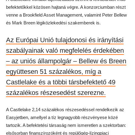
befektetőkkel közösen hajtaná végre. A konzorciumban részt
venne a Brookfield Asset Management, valamint Peter Bellew
és Mark Breen légiközlekedési szakemberek is.
Az Európai Unió tulajdonosi és irányítási
szabályainak való megfelelés érdekében
– az uniós állampolgár – Bellew és Breen
együttesen 51 százalékos, míg a
Castlelake és a többi társbefektető 49
százalékos részesedést szerezne.
A Castlelake 2,14 százalékos részesedéssel rendelkezik az
Easyjetben, amellyel a tíz legnagyobb részvényese közé
tartozik. A befektetési társaság nem ismeretlen a szektorban:
elsősorban finanszírozóként és repülőgép-lízingpiaci