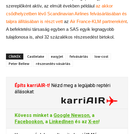
szereplőként aktív, az elmúlt években például
az akkor
csődhelyzetben lévő Scandinavian Airlines felvásárlásában és
talpra állításában is részt vett
az
Air France-KLM partnereként
.
A befektetési társaság egyben a SAS egyik legnagyobb
tulajdonosa is, ahol 32 százalékos részesedést birtokol.
CÍMKÉK
Castlelake
easyJet
felvásárlás
low-cost
Peter Bellew
részesedés-vásárlás
Építs karriAIR-t!
Nézd meg a legújabb reptéri
állásokat:
Kövess minket a
Google Newson
, a
Facebookon
, a
LinkedInen
és az
X-en
!