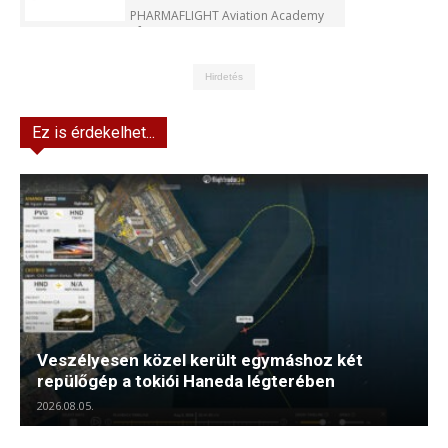
PHARMAFLIGHT Aviation Academy
Kft.
Hirdetés
Ez is érdekelhet...
Veszélyesen közel került egymáshoz két
repülőgép a tokiói Haneda légterében
2026.08.05.