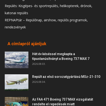
Repülés: Kisgépes- és sportrepülés, helikopterek, drónok,
katonai repülés
REPNAPtár – Repülőnap, airshow, repülős programok,
rendezvények
A címlapról ajánljuk
Hét év késéssel megkapta a
típustanúsítványt a Boeing 737 MAX 7
2026.08.03.
Repült az első sorozatgyártású MSz-21-310
2026.08.04.
Az FAA 471 Boeing 737 MAX vizsgálatát
rendelte el repedések miatt