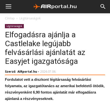
Címlap
Légitársaságok
Légitársaságok
Elfogadásra ajánlja a
Castlelake legújabb
felvásárlási ajánlatát az
Easyjet igazgatósága
Szerző:
AIRportal.hu
-
2026.07.06.
Fordulatot vett a diszkont légitársaság felvásárlási
folyamata, az igazgatótanács az amerikai befektető ötödik,
részvényenként 6,90 fontos ajánlatát már elfogadásra
ajánlaná a részvényeseknek.