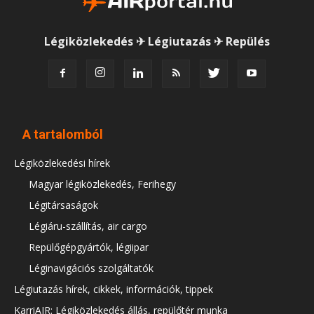
Légiközlekedés ✈ Légiutazás ✈ Repülés
A tartalomból
Légiközlekedési hírek
Magyar légiközlekedés, Ferihegy
Légitársaságok
Légiáru-szállítás, air cargo
Repülőgépgyártók, légiipar
Léginavigációs szolgáltatók
Légiutazás hírek, cikkek, információk, tippek
KarriAIR: Légiközlekedés állás, repülőtér munka