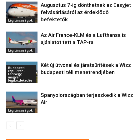
Augusztus 7-ig dönthetnek az Easyjet
felvásárlásáról az érdeklődő
befektetők
Légitársaságok
Az Air France-KLM és a Lufthansa is
ajánlatot tett a TAP-ra
Légitársaságok
Két új útvonal és járatsűrítések a Wizz
Budapesti
repülőtér -
budapesti téli menetrendjében
Ferihegy,
magyar
légiközlekedés
Spanyolországban terjeszkedik a Wizz
Air
Légitársaságok