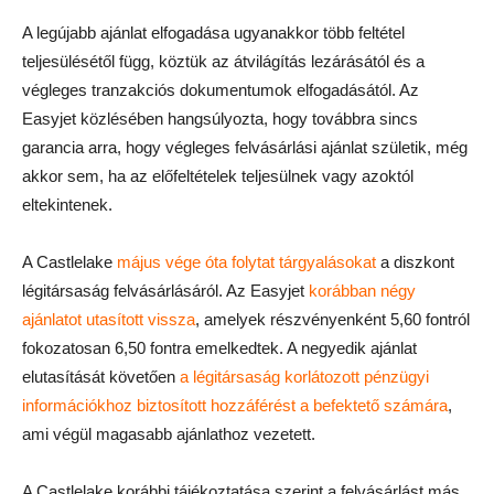
A legújabb ajánlat elfogadása ugyanakkor több feltétel
teljesülésétől függ, köztük az átvilágítás lezárásától és a
végleges tranzakciós dokumentumok elfogadásától. Az
Easyjet közlésében hangsúlyozta, hogy továbbra sincs
garancia arra, hogy végleges felvásárlási ajánlat születik, még
akkor sem, ha az előfeltételek teljesülnek vagy azoktól
eltekintenek.
A Castlelake
május vége óta folytat tárgyalásokat
a diszkont
légitársaság felvásárlásáról. Az Easyjet
korábban négy
ajánlatot utasított vissza
, amelyek részvényenként 5,60 fontról
fokozatosan 6,50 fontra emelkedtek. A negyedik ajánlat
elutasítását követően
a légitársaság korlátozott pénzügyi
információkhoz biztosított hozzáférést a befektető számára
,
ami végül magasabb ajánlathoz vezetett.
A Castlelake korábbi tájékoztatása szerint a felvásárlást más