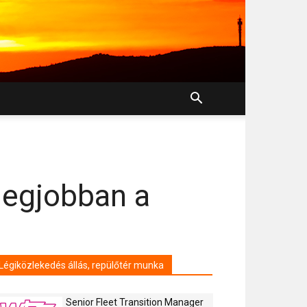
legjobban a
Légiközlekedés állás, repülőtér munka
Senior Fleet Transition Manager