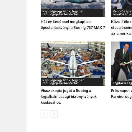
Repülőgépgyártók, légiipar,
Repülőgépgyá
repülőgép-karbantartás
repülőgép-k
Hét év késéssel megkapta a
Közel féle
típustanúsítványt a Boeing 737 MAX 7
utasüléseine
az amerikai
Repülőgépgyártók, légiipar,
repülőgép-karbantartás
Légitársasá
Visszakapta jogát a Boeing a
Erős napot 
légialkalmassági bizonyítványok
Farnboroug
kiadásához