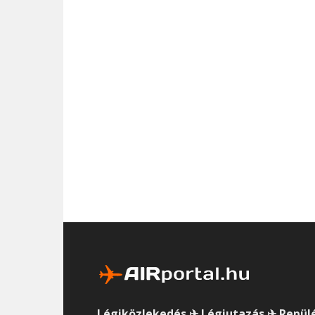
Légiközlekedés ✈ Légiutazás ✈ Repül