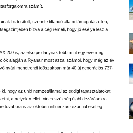
utasforgalomra számít.
nak biztosított, szerinte tiltandó állami támogatás ellen,
ségszintjében bízva a cég reméli, hogy jó esélye lesz a
AX 200 is, az első példánynak több mint egy éve meg
rmációk alapján a Ryanair most azzal számol, hogy még az év
övő nyári menetrendi időszakban már 40 új generációs 737-
 ki, hogy az unió nemzetállamai az eddigi tapasztalatokat
etni, amelyek mellett nincs szükség újabb lezárásokra.
me továbbra is az októberi influenzaszezonnal esetleg