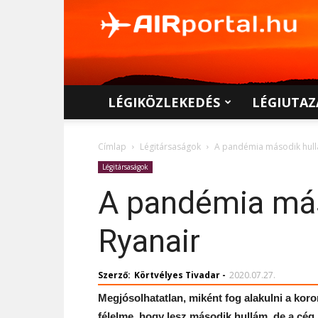
AIRportal.hu
LÉGIKÖZLEKEDÉS
LÉGIUTAZ
Címlap
Légitársaságok
A pandémia második hullá
Légitársaságok
A pandémia máso
Ryanair
Szerző:
Körtvélyes Tivadar
-
2020.07.27.
Megjósolhatatlan, miként fog alakulni a kor
félelme, hogy lesz második hullám, de a cég