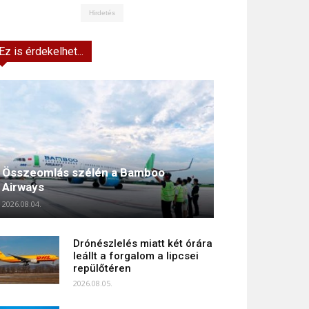
Hirdetés
Ez is érdekelhet...
Összeomlás szélén a Bamboo
Airways
2026.08.04.
Drónészlelés miatt két órára
leállt a forgalom a lipcsei
repülőtéren
2026.08.05.