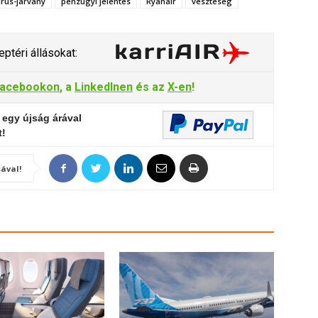
rus-járvány
pénzügyi jelentés
Ryanair
veszteség
ptéri állásokat:
acebookon
, a
LinkedInen
és az
X-en
!
 egy újság árával
t!
ával!