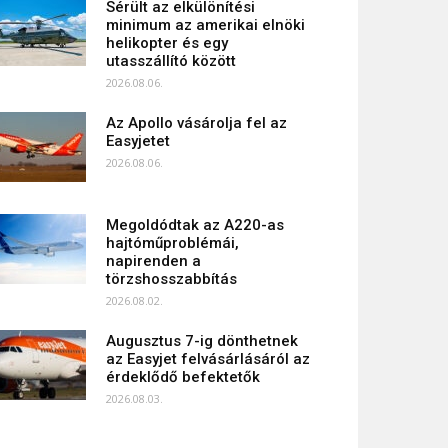
Sérült az elkülönítési
minimum az amerikai elnöki
helikopter és egy
utasszállító között
2026.08.06.
Az Apollo vásárolja fel az
Easyjetet
2026.08.06.
Megoldódtak az A220-as
hajtóműproblémái,
napirenden a
törzshosszabbítás
2026.08.02.
Augusztus 7-ig dönthetnek
az Easyjet felvásárlásáról az
érdeklődő befektetők
2026.08.03.