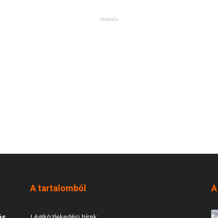
Hirdetés
A tartalomból
A
és
Légiközlekedési hírek