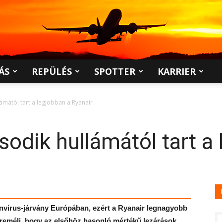
ÁS
REPÜLÉS
SPOTTER
KARRIER
mától tart a legjobban a Ryanair
dik hullámától tart a 
onvírus-járvány Európában, ezért a Ryanair legnagyobb
 reméli, hogy az elsőhöz hasonló mértékű lezárások