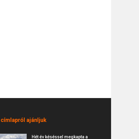
 címlapról ajánljuk
Hét év késéssel megkapta a