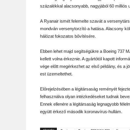
százalékkal alacsonyabb, nagyjából 60 milliós 
A Ryanair ismét felemelte szavát a versenytársai
mondván versenytorzító a hatása. Alacsony költ
hálózat fokozatos bővítésére.
Ebben lehet majd segítségükre a Boeing 737 M
kellett volna érkeznie. A gyártótól kapott info
vége előtt megérkezhet az első példány, és a j
est üzemeltethet.
Előrejelzésében a légitársaság reményét fejezte
felhasználva olyan intézkedéseket tudnak bevez
Ennek ellenére a légitársaság legnagyobb félel
együtt érkező második koronavírus-hullám.