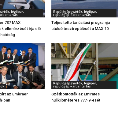
rtók, légiipar,
Repülőgépgyártók, légiipar,
arbantartás
repülőgép-karbantartás
zer 737 MAX
Teljesítette tanúsítási programja
k ellenőrzését írja elő
utolsó tesztrepülését a MAX 10
 hatóság
Repülőgépgyártók, légiipar,
gok
repülőgép-karbantartás
zárt az Embraer
Szétbontották az Emirates
h-ban
nullkilométeres 777-9-esét