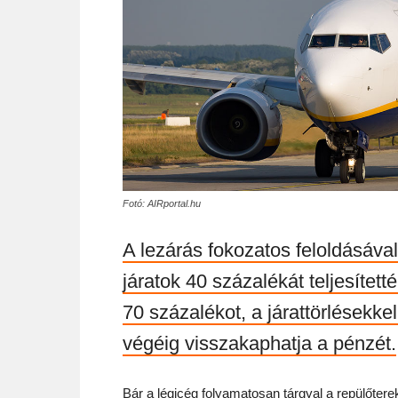
Fotó: AIRportal.hu
A lezárás fokozatos feloldásával
járatok 40 százalékát teljesítet
70 százalékot, a járattörlésekkel
végéig visszakaphatja a pénzét.
Bár a légicég folyamatosan tárgyal a repülőterek