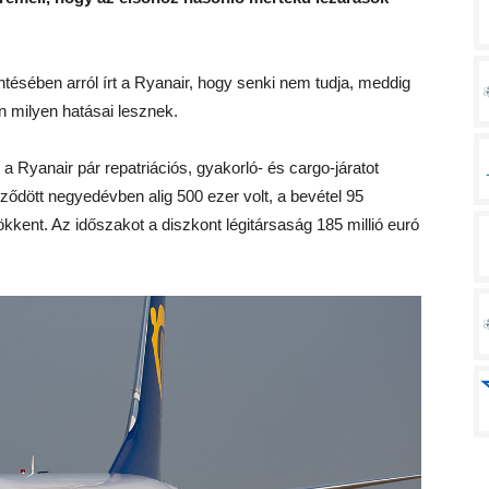
ntésében arról írt a Ryanair, hogy senki nem tudja, meddig
n milyen hatásai lesznek.
 a Ryanair pár repatriációs, gyakorló- és cargo-járatot
gződött negyedévben alig 500 ezer volt, a bevétel 95
sökkent. Az időszakot a diszkont légitársaság 185 millió euró