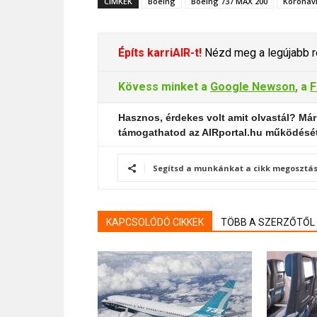
CÍMKÉK
Boeing
Boeing 737 MAX 200
Koronaví
Építs karriAIR-t!
Nézd meg a legújabb re
Kövess minket a
Google Newson
, a
F
Hasznos, érdekes volt amit olvastál? Már
támogathatod az AIRportal.hu működésé
Segítsd a munkánkat a cikk megosztás
KAPCSOLÓDÓ CIKKEK
TÖBB A SZERZŐTŐL