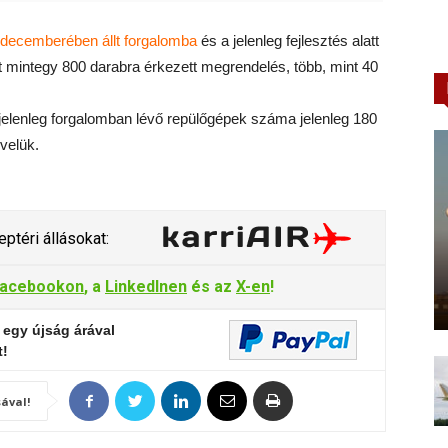
decemberében állt forgalomba
és a jelenleg fejlesztés alatt
t mintegy 800 darabra érkezett megrendelés, több, mint 40
és jelenleg forgalomban lévő repülőgépek száma jelenleg 180
 velük.
ptéri állásokat:
acebookon
, a
LinkedInen
és az
X-en
!
 egy újság árával
t!
ával!