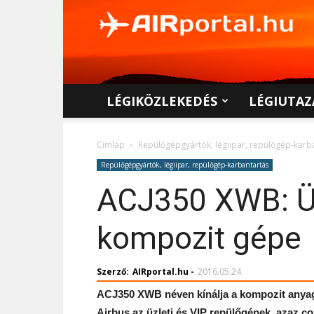
AIRportal.hu
LÉGIKÖZLEKEDÉS
LÉGIUTAZ
Címlap
Repülőgépgyártók, légiipar, repülőgép-karb
Repülőgépgyártók, légiipar, repülőgép-karbantartás
ACJ350 XWB: Üz
kompozit gépe
Szerző:
AIRportal.hu
-
2016.05.24.
ACJ350 XWB néven kínálja a kompozit anyagok
Airbus az üzleti és VIP repülőgépek, azaz co