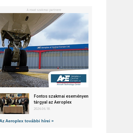
A rovat szakmai partnere
Fontos szakmai eseményen
tárgyal az Aeroplex
2026.06.18.
Az Aeroplex további hírei »