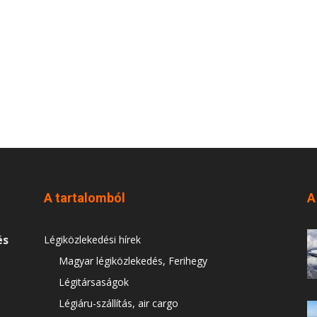
A tartalomból
A
és
Légiközlekedési hírek
Magyar légiközlekedés, Ferihegy
Légitársaságok
Légiáru-szállítás, air cargo