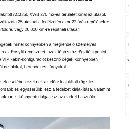
akított ACJ350 XWB 270 m2-es területet kínál az utasok
változata 25 utassal a fedélzetén akár 22 órás repülésekre
földre, vagy 20 000 km-re repítheti utasait.
őgépek minél könnyebben a megrendelő személyes
zta az Easyfit rendszerét, azaz több száz rögzítési pontot
l a VIP kabin-konfigurációt készítő cégek könnyebben
álaszfalakat, berendezési tárgyakat.
ek esetében ezeknek az előre kialakított rögzítési
orsabb és egyszerűbb lesz a fedélzet kialakítása, valamint
árásokban is könnyebb dolga lesz az ezeket használó