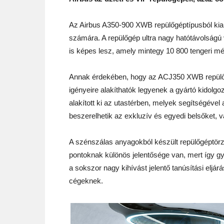
Az Airbus A350-900 XWB repülőgéptípusból kial
számára. A repülőgép ultra nagy hatótávolságú 
is képes lesz, amely mintegy 10 800 tengeri mér
Annak érdekében, hogy az ACJ350 XWB repül
igényeire alakíthatók legyenek a gyártó kidolgo
alakított ki az utastérben, melyek segítségéve
beszerelhetik az exkluzív és egyedi belsőket, v
A szénszálas anyagokból készült repülőgéptörzs
pontoknak különös jelentősége van, mert így gy
a sokszor nagy kihívást jelentő tanúsítási elj
cégeknek.