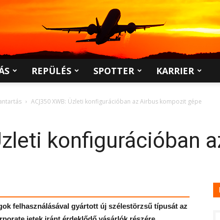
ÁS
REPÜLÉS
SPOTTER
KARRIER
antartás
ACJ350 XWB: Üzleti konfigurációban az Airbus kompozit gépe
leti konfigurációban a
 felhasználásával gyártott új szélestörzsű típusát az
rporate jetek iránt érdeklődő vásárlók részére.