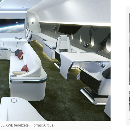
350 XWB fedélzete. (Forrás: Airbus)