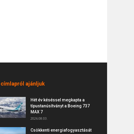
 címlapról ajánljuk
Hét év késéssel megkapta a
típustanúsítványt a Boeing 737
MAX 7
2026.08.03.
Csökkenti energiafogyasztását