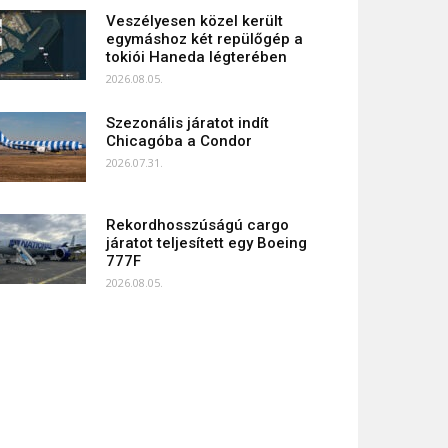
Veszélyesen közel került
egymáshoz két repülőgép a
tokiói Haneda légterében
2026.08.05.
Szezonális járatot indít
Chicagóba a Condor
2026.07.31.
Rekordhosszúságú cargo
járatot teljesített egy Boeing
777F
2026.08.05.