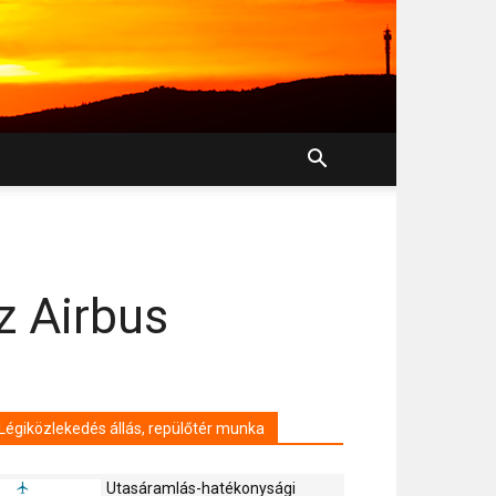
z Airbus
Légiközlekedés állás, repülőtér munka
Utasáramlás-hatékonysági