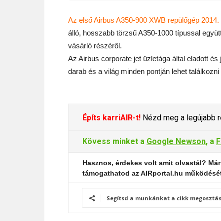
Az első Airbus A350-900 XWB repülőgép 2014. 
álló, hosszabb törzsű A350-1000 típussal együt
vásárló részéről.
Az Airbus corporate jet üzletága által eladott 
darab és a világ minden pontján lehet találkozni
Építs karriAIR-t!
Nézd meg a legújabb re
Kövess minket a
Google Newson
, a
F
Hasznos, érdekes volt amit olvastál? Már
támogathatod az AIRportal.hu működésé
Segítsd a munkánkat a cikk megosztás