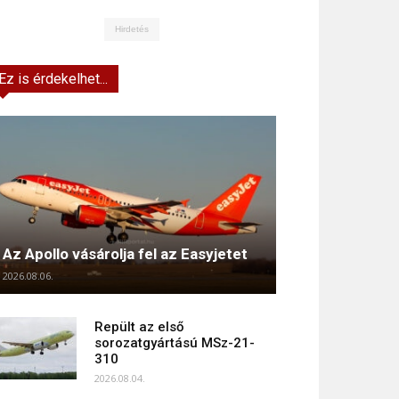
Hirdetés
Ez is érdekelhet...
Az Apollo vásárolja fel az Easyjetet
2026.08.06.
Repült az első
sorozatgyártású MSz-21-
310
2026.08.04.