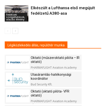
Elkészült a Lufthansa első megújult
fedélzetű A380-asa
Fedélzeti
szolgáltatások,
utazási élmény
Légiközlekedés állás, repülőtér munka
Oktató (műszeroktató pilóta – IR
oktató)
PHARMAFLIGHT Aviation Academy
Kft.
Utasáramlás-hatékonysági
koordinátor
Bud Security Kft.
Oktató (oktató pilóta- VFR
oktató)
PHARMAFLIGHT Aviation Academy
Kft.