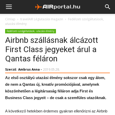
Címlap
travelAIR Légiutazási magazin
Fedélzeti szolgáltatások,
utazási élmény
Fedélzeti szolgáltatások, utazási élmény
Airbnb szállásnak álcázott
First Class jegyeket árul a
Qantas féláron
Szerző:
Ambrus Anna
-
2019.05.28.
Az első osztályú utazási élmény sokszor csak egy álom,
de nem a Qantas új, kreatív promóciójával, amelynek
köszönhetően a légitársaság féláron adja First és
Business Class jegyeit – de csak a szemfüles utazóknak.
A következő hetekben érdemes gyakran ellenőrizni az Airbnb