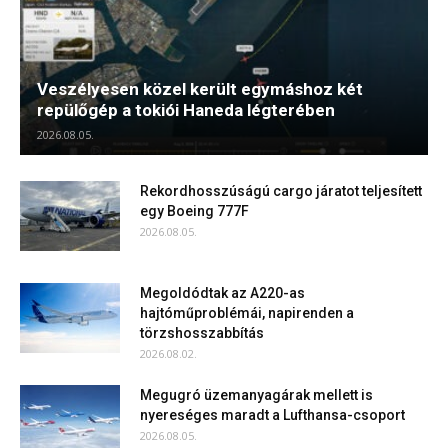
Veszélyesen közel került egymáshoz két
repülőgép a tokiói Haneda légterében
2026.08.05.
Rekordhosszúságú cargo járatot teljesített
egy Boeing 777F
2026.08.05.
Megoldódtak az A220-as
hajtóműproblémái, napirenden a
törzshosszabbítás
2026.08.02.
Megugró üzemanyagárak mellett is
nyereséges maradt a Lufthansa-csoport
2026.08.05.