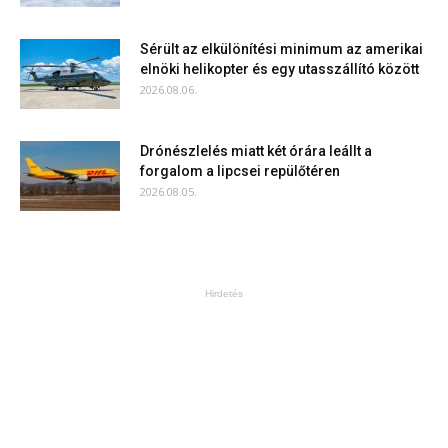
Sérült az elkülönítési minimum az amerikai
elnöki helikopter és egy utasszállító között
2026.08.06.
Drónészlelés miatt két órára leállt a
forgalom a lipcsei repülőtéren
2026.08.05.
Hirdetés