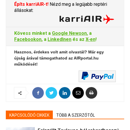
Építs karriAIR-t!
Nézd meg a legújabb reptéri
állásokat:
Kövess minket a
Google Newson
, a
Facebookon
, a
LinkedInen
és az
X-en
!
Hasznos, érdekes volt amit olvastál? Már egy
újság árával támogathatod az AIRportal.hu
működését!
KAPCSOLÓDÓ CIKKEK
TÖBB A SZERZŐTŐL