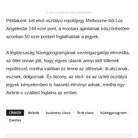
A cikk a hirdetés alatt folytatódik.
Példaként: két első osztályú repülőjegy Melbourne-ből Los
Angelesbe 144 ezer pont, a mostani ajánlatnak köszönhetően
azonban 50 ezer pontért foglalhatóak a jegyek.
A légitársaság hűségprogramjának vezérigazgatója elmondta,
az ötlet onnan jött, hogy egyes utasok annyi időt töltenek
repüléssel, mintha valóban ez lenne az otthonuk: itt alszanak,
esznek, dolgoznak. És bizony, az első- és az üzleti osztályú
jegyek kényelemben is hasonló élményt adnak, mintha egy
Airbnb-s szállást foglalna az ember.
CÍMKÉK
Airbnb
business class
first class
hűségprogram
Qantas