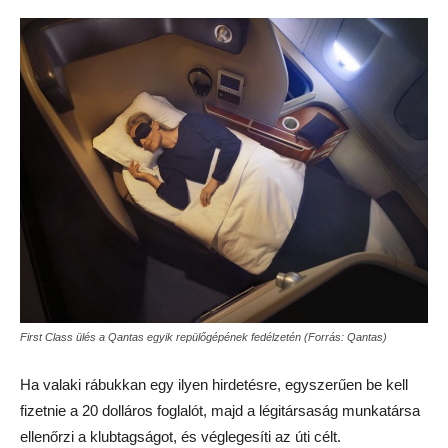
First Class ülés a Qantas egyik repülőgépének fedélzetén (Forrás: Qantas)
Ha valaki rábukkan egy ilyen hirdetésre, egyszerűen be kell
fizetnie a 20 dolláros foglalót, majd a légitársaság munkatársa
ellenőrzi a klubtagságot, és véglegesíti az úti célt.