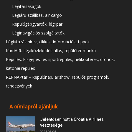
Légitársaságok
Légiáru-szállítás, air cargo
Repülőgépgyártók, légiipar
Léginavigációs szolgáltatók
Légiutazás hírek, cikkek, információk, tippek
KarriAIR: Légiközlekedés állás, repülőtér munka
Repülés: Kisgépes- és sportrepülés, helikopterek, drónok,
katonai repülés
REPNAPtár – Repülőnap, airshow, repülős programok,
rendezvények
A címlapról ajánljuk
Jelentősen nőtt a Croatia Airlines
vesztesége
2026.08.04.