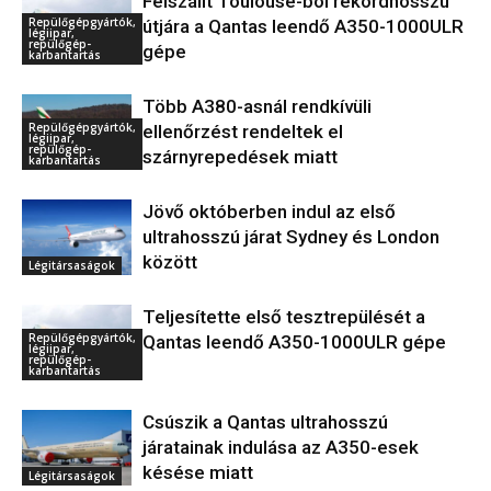
Felszállt Toulouse-ból rekordhosszú
Repülőgépgyártók,
útjára a Qantas leendő A350-1000ULR
légiipar,
repülőgép-
gépe
karbantartás
Több A380-asnál rendkívüli
Repülőgépgyártók,
ellenőrzést rendeltek el
légiipar,
repülőgép-
szárnyrepedések miatt
karbantartás
Jövő októberben indul az első
ultrahosszú járat Sydney és London
között
Légitársaságok
Teljesítette első tesztrepülését a
Repülőgépgyártók,
Qantas leendő A350-1000ULR gépe
légiipar,
repülőgép-
karbantartás
Csúszik a Qantas ultrahosszú
járatainak indulása az A350-esek
késése miatt
Légitársaságok