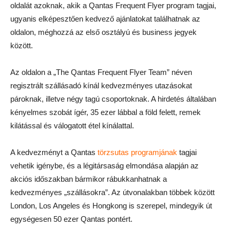
oldalát azoknak, akik a Qantas Frequent Flyer program tagjai,
ugyanis elképesztően kedvező ajánlatokat találhatnak az
oldalon, méghozzá az első osztályú és business jegyek
között.
Az oldalon a „The Qantas Frequent Flyer Team” néven
regisztrált szállásadó kínál kedvezményes utazásokat
pároknak, illetve négy tagú csoportoknak. A hirdetés általában
kényelmes szobát ígér, 35 ezer lábbal a föld felett, remek
kilátással és válogatott étel kínálattal.
A kedvezményt a Qantas
törzsutas programjának
tagjai
vehetik igénybe, és a légitársaság elmondása alapján az
akciós időszakban bármikor rábukkanhatnak a
kedvezményes „szállásokra”. Az útvonalakban többek között
London, Los Angeles és Hongkong is szerepel, mindegyik út
egységesen 50 ezer Qantas pontért.