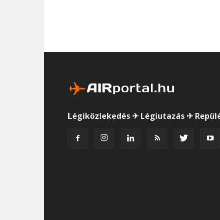
Légiközlekedés ✈ Légiutazás ✈ Repül