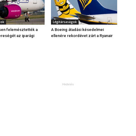
gok
Légitársaságok
esen felemésztették a
A Boeing átadási késedelmei
ereségét az iparági
ellenére rekordévet zárt a Ryanair
Hirdetés