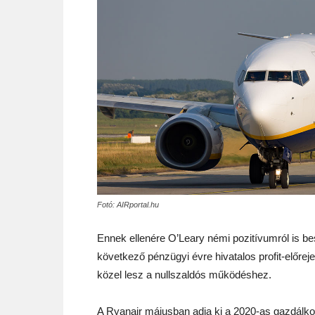
Fotó: AIRportal.hu
Ennek ellenére O’Leary némi pozitívumról is be
következő pénzügyi évre hivatalos profit-előrejel
közel lesz a nullszaldós működéshez.
A Ryanair májusban adja ki a 2020-as gazdálkod