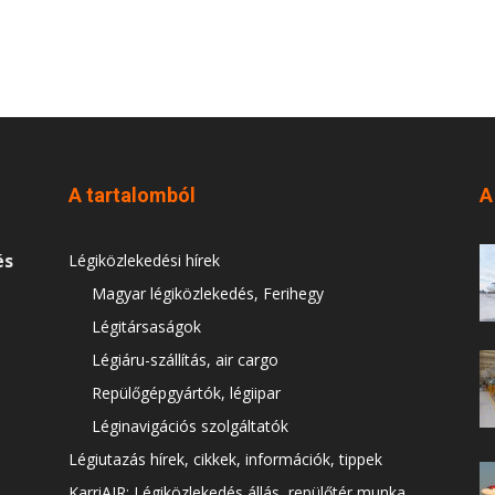
A tartalomból
A
és
Légiközlekedési hírek
Magyar légiközlekedés, Ferihegy
Légitársaságok
Légiáru-szállítás, air cargo
Repülőgépgyártók, légiipar
Léginavigációs szolgáltatók
Légiutazás hírek, cikkek, információk, tippek
KarriAIR: Légiközlekedés állás, repülőtér munka