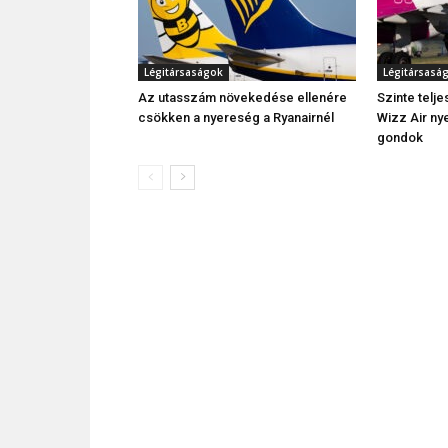
Légitársaságok
Légitársasá
Az utasszám növekedése ellenére
Szinte telj
csökken a nyereség a Ryanairnél
Wizz Air ny
gondok