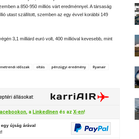
zemben a 850-950 milliós várt eredménnyel. A társaság
ió utast szállított, szemben az egy évvel korábbi 149
én 3,1 milliárd euró volt, 400 millióval kevesebb, mint
enetrendi időszak
oltás
pénzügyi eredmény
Ryanair
ptéri állásokat:
acebookon
, a
LinkedInen
és az
X-en
!
 egy újság árával
t!