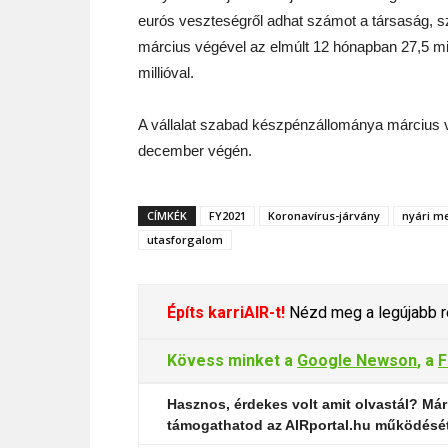
eurós veszteségről adhat számot a társaság, s
március végével az elmúlt 12 hónapban 27,5 mill
millióval.
A vállalat szabad készpénzállománya március vég
december végén.
CÍMKÉK
FY2021
Koronavírus-járvány
nyári m
utasforgalom
Építs karriAIR-t!
Nézd meg a legújabb re
Kövess minket a
Google Newson
, a
F
Hasznos, érdekes volt amit olvastál? Már
támogathatod az AIRportal.hu működésé