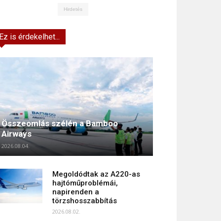
Hirdetés
Ez is érdekelhet...
Összeomlás szélén a Bamboo
Airways
2026.08.04.
Megoldódtak az A220-as
hajtóműproblémái,
napirenden a
törzshosszabbítás
2026.08.02.