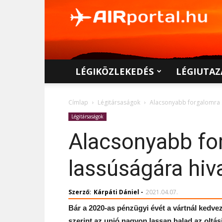
AIRportal.hu
LÉGIKÖZLEKEDÉS
LÉGIUTAZ
Címlap
Légitársaságok
Alacsonyabb forgalomra s
Légitársaságok
Alacsonyabb for
lassúságára hiv
Szerző:
Kárpáti Dániel
-
2021.04.07.
Bár a 2020-as pénzügyi évét a vártnál kedve
s
zerint az unió nagyon lassan halad az oltá