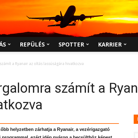
ÁS
REPÜLÉS
SPOTTER
KARRIER
zámít a Ryanair az oltás lassúságára hivatkozva
galomra számít a Ryana
atkozva
zőbb helyzetben zárhatja a Ryanair, a vezérigazgató
si programmal, ezért idén nyáron a becsülthöz képest