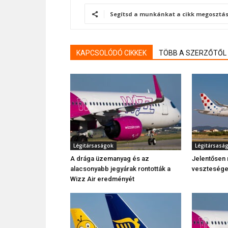
Segítsd a munkánkat a cikk megosztás
KAPCSOLÓDÓ CIKKEK
TÖBB A SZERZŐTŐL
Légitársaságok
Légitársasá
A drága üzemanyag és az
Jelentősen n
alacsonyabb jegyárak rontották a
veszteség
Wizz Air eredményét