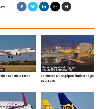
ával!
Repülőgépgyártók, légiipar,
gok
repülőgép-karbantartás
őtt a Croatia Airlines
Fenntartja a 870 gépes átadási célját
e
az Airbus