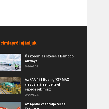
 címlapról ajánljuk
Összeomlás szélén a Bamboo
Airways
2026.08.04.
Az FAA 471 Boeing 737 MAX
vizsgálatát rendelte el
repedések miatt
2026.08.08.
Az Apollo vásárolja fel az