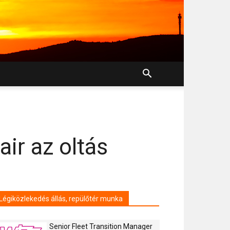
ir az oltás
Légiközlekedés állás, repülőtér munka
Senior Fleet Transition Manager