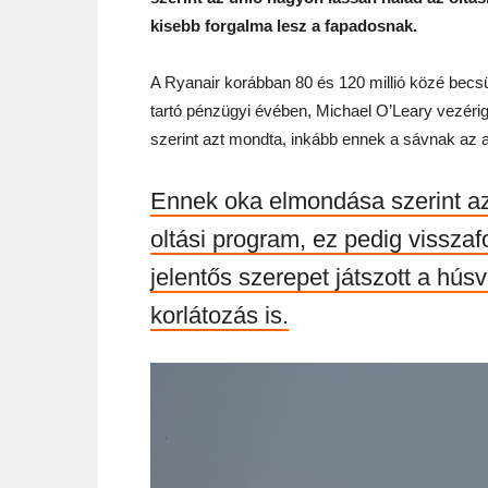
kisebb forgalma lesz a fapadosnak.
A Ryanair korábban 80 és 120 millió közé becsül
tartó pénzügyi évében, Michael O’Leary vezéri
szerint azt mondta, inkább ennek a sávnak az a
Ennek oka elmondása szerint az
oltási program, ez pedig vissza
jelentős szerepet játszott a hús
korlátozás is.