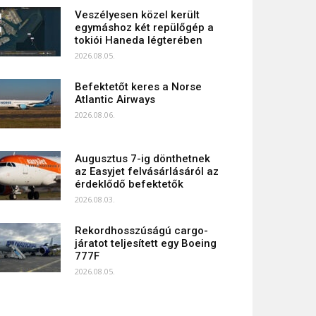
Veszélyesen közel került
egymáshoz két repülőgép a
tokiói Haneda légterében
2026.08.05.
Befektetőt keres a Norse
Atlantic Airways
2026.08.06.
Augusztus 7-ig dönthetnek
az Easyjet felvásárlásáról az
érdeklődő befektetők
2026.08.03.
Rekordhosszúságú cargo-
járatot teljesített egy Boeing
777F
2026.08.05.