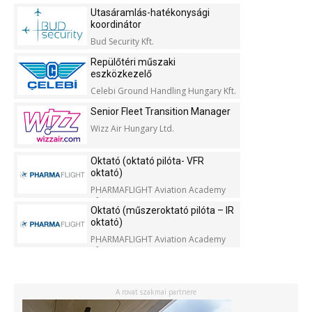
Utasáramlás-hatékonysági
koordinátor
Bud Security Kft.
Repülőtéri műszaki
eszközkezelő
Celebi Ground Handling Hungary Kft.
Senior Fleet Transition Manager
Wizz Air Hungary Ltd.
Oktató (oktató pilóta- VFR
oktató)
PHARMAFLIGHT Aviation Academy
Kft.
Oktató (műszeroktató pilóta – IR
oktató)
PHARMAFLIGHT Aviation Academy
Kft.
A rovat szakmai partnere