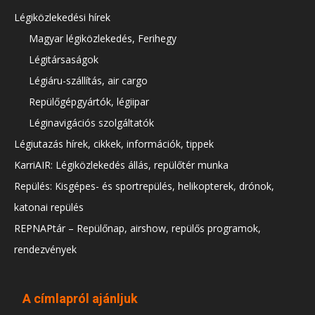
Légiközlekedési hírek
Magyar légiközlekedés, Ferihegy
Légitársaságok
Légiáru-szállítás, air cargo
Repülőgépgyártók, légiipar
Léginavigációs szolgáltatók
Légiutazás hírek, cikkek, információk, tippek
KarriAIR: Légiközlekedés állás, repülőtér munka
Repülés: Kisgépes- és sportrepülés, helikopterek, drónok,
katonai repülés
REPNAPtár – Repülőnap, airshow, repülős programok,
rendezvények
A címlapról ajánljuk