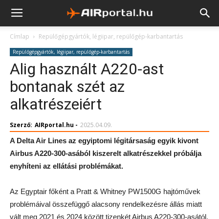
Címlap
Repülőgépgyártók, légiipar, repülőgép-karbantartás
Repülőgépgyártók, légiipar, repülőgép-karbantartás
Alig használt A220-ast
bontanak szét az
alkatrészeiért
Szerző:
AIRportal.hu
-
2025.04.09.
A Delta Air Lines az egyiptomi légitársaság egyik kivont
Airbus A220-300-asából kiszerelt alkatrészekkel próbálja
enyhíteni az ellátási problémákat.
Az Egyptair főként a Pratt & Whitney PW1500G hajtóművek
problémáival összefüggő alacsony rendelkezésre állás miatt
vált meg 2021 és 2024 között tizenkét Airbus A220-300-asától,