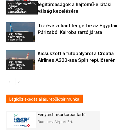
Repülőgépgyártók,
légitársaságok a hajtómű-ellátási
légiipar,
repülőgép-
válság kezelésére
karbantartás
Tíz éve zuhant tengerbe az Egyptair
Párizsból Kairóba tartó járata
Légijármű
események,
balesetek
Kicsúszott a futópályáról a Croatia
Airlines A220-asa Split repülőterén
Légijármű
események,
balesetek
Légiközlekedés állás, repülőtér munka
Fénytechnikai karbantartó
Budapest Airport Zrt.