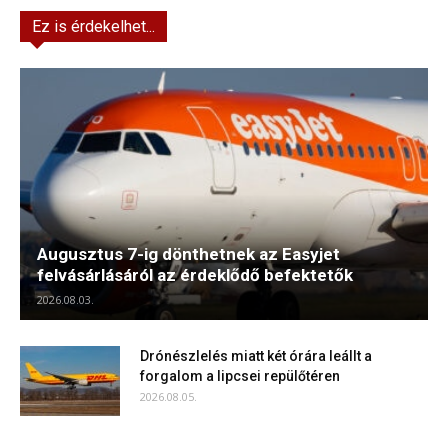
Ez is érdekelhet...
Augusztus 7-ig dönthetnek az Easyjet
felvásárlásáról az érdeklődő befektetők
2026.08.03.
Drónészlelés miatt két órára leállt a
forgalom a lipcsei repülőtéren
2026.08.05.