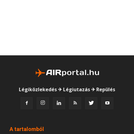
Légiközlekedés ✈ Légiutazás ✈ Repülés
A tartalomból