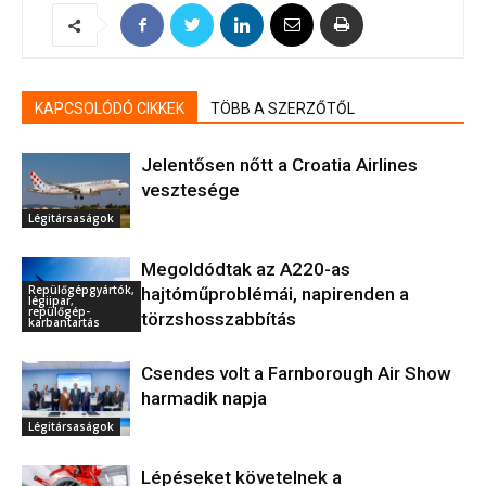
KAPCSOLÓDÓ CIKKEK
TÖBB A SZERZŐTŐL
Jelentősen nőtt a Croatia Airlines
vesztesége
Légitársaságok
Megoldódtak az A220-as
Repülőgépgyártók,
hajtóműproblémái, napirenden a
légiipar,
repülőgép-
törzshosszabbítás
karbantartás
Csendes volt a Farnborough Air Show
harmadik napja
Légitársaságok
Lépéseket követelnek a