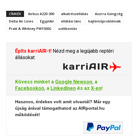
CÍMKÉK
Airbus A220-300
alkatrészellátás
Azorra lízingcég
Delta Air Lines
EgyptAir
ellátási lánc
hajtóműproblémák
Pratt & Whitney PW1500G
szétbontás
Építs karriAIR-t!
Nézd meg a legújabb reptéri
állásokat:
Kövess minket a
Google Newson
, a
Facebookon
, a
LinkedInen
és az
X-en
!
Hasznos, érdekes volt amit olvastál? Már egy
újság árával támogathatod az AIRportal.hu
működését!