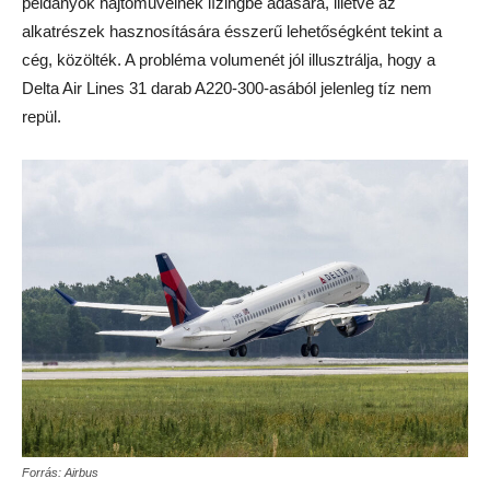
példányok hajtóműveinek lízingbe adására, illetve az
alkatrészek hasznosítására ésszerű lehetőségként tekint a
cég, közölték. A probléma volumenét jól illusztrálja, hogy a
Delta Air Lines 31 darab A220-300-asából jelenleg tíz nem
repül.
Forrás: Airbus