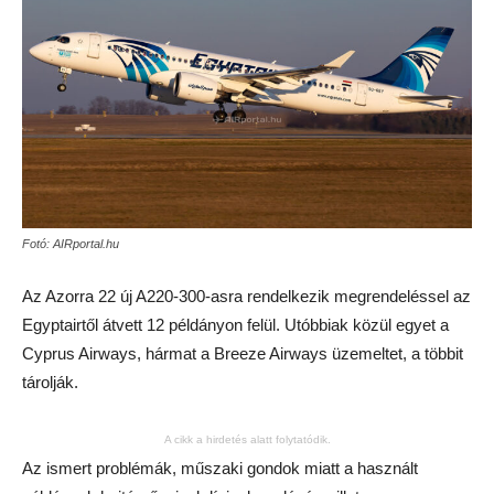
Fotó: AIRportal.hu
Az Azorra 22 új A220-300-asra rendelkezik megrendeléssel az
Egyptairtől átvett 12 példányon felül. Utóbbiak közül egyet a
Cyprus Airways, hármat a Breeze Airways üzemeltet, a többit
tárolják.
A cikk a hirdetés alatt folytatódik.
Az ismert problémák, műszaki gondok miatt a használt