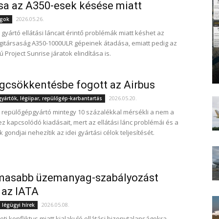
sa az A350-esek késése miatt
2026.05.26.
ágok
gyártó ellátási láncait érintő problémák miatt késhet az
égitársaság A350-1000ULR gépeinek átadása, emiatt pedig az
 Project Sunrise járatok elindítása is.
gcsökkentésbe fogott az Airbus
2026.05.20.
ártók, légiipar, repülőgép-karbantartás
 repülőgépgyártó mintegy 10 százalékkal mérsékli a nem a
z kapcsolódó kiadásait, mert az ellátási lánc problémái és a
gondjai nehezítik az idei gyártási célok teljesítését.
masabb üzemanyag-szabályozást
 az IATA
2026.05.08.
 légügyi hírek
eti konfliktus miatt kialakuló ellátási bizonytalanságokra