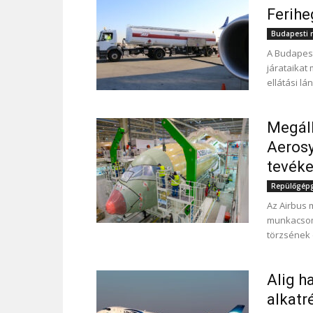
Ferihe
Budapesti r
A Budapest 
járataikat
ellátási lá
Megáll
Aeros
tevéke
Repülőgépgy
Az Airbus 
munkacsom
törzsének 
Alig h
alkatr