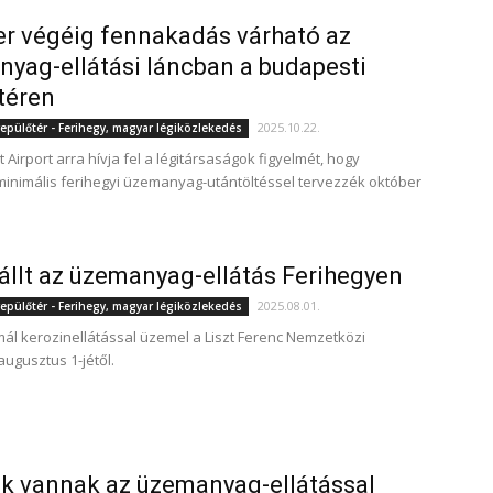
r végéig fennakadás várható az
yag-ellátási láncban a budapesti
téren
2025.10.22.
epülőtér - Ferihegy, magyar légiközlekedés
Airport arra hívja fel a légitársaságok figyelmét, hogy
 minimális ferihegyi üzemanyag-utántöltéssel tervezzék október
állt az üzemanyag-ellátás Ferihegyen
2025.08.01.
epülőtér - Ferihegy, magyar légiközlekedés
mál kerozinellátással üzemel a Liszt Ferenc Nemzetközi
augusztus 1-jétől.
 vannak az üzemanyag-ellátással