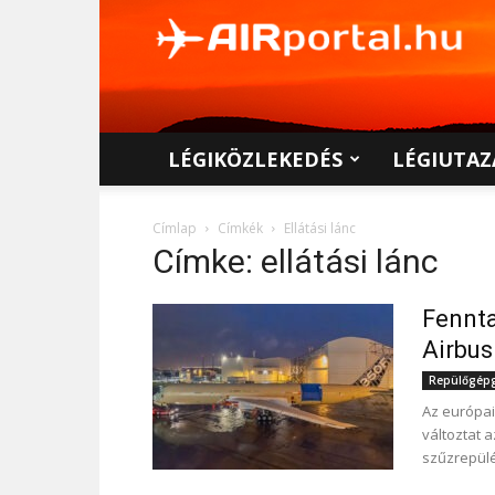
AIRportal.hu
LÉGIKÖZLEKEDÉS
LÉGIUTAZ
Címlap
Címkék
Ellátási lánc
Címke: ellátási lánc
Fennta
Airbus
Repülőgépgy
Az európai
változtat 
szűzrepülé