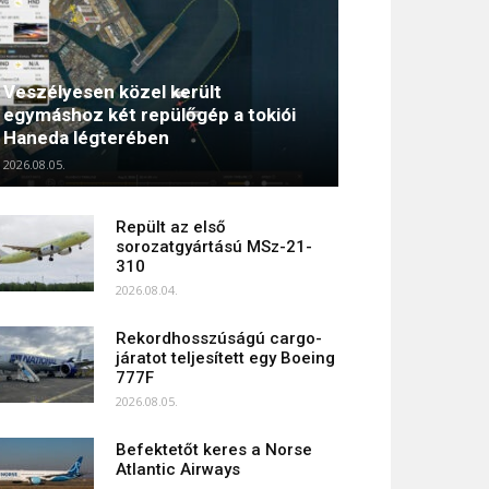
Veszélyesen közel került
egymáshoz két repülőgép a tokiói
Haneda légterében
2026.08.05.
Repült az első
sorozatgyártású MSz-21-
310
2026.08.04.
Rekordhosszúságú cargo-
járatot teljesített egy Boeing
777F
2026.08.05.
Befektetőt keres a Norse
Atlantic Airways