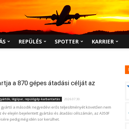
ÁS
REPÜLÉS
SPOTTER
KARRIER
rtja a 870 gépes átadási célját az
2026.07.30.
ártók, légiipar, repülőgép-karbantartás
 gyártó a második negyedévi erős teljesítményét követően nem
az év elején bejelentett gyártási és átadási célszámán, az A350F
sére pedig még idén sor kerülhet.