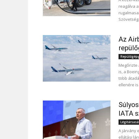
reagálva a
rugalmasab
Szövetség
Az Air
repülő
Repülőgépgy
Megőrizte 
is, a Boein
több átadá
ellenére is
Súlyos
IATA s
Légitársas
A járvány 
ellátási l