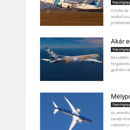
Repülőgépgy
A Delta Air
asából kisz
problémák
Akár e
Repülőgépgy
Beszállító
forgalomba
gyártási r
Mélypo
Repülőgépgy
Az amerika
tavalyi éve
valamint a