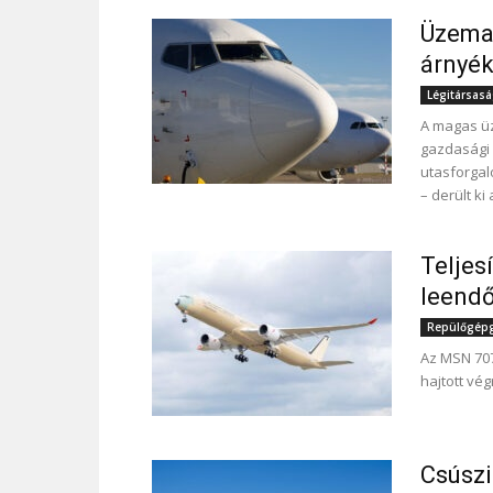
Üzeman
árnyék
Légitársas
A magas ü
gazdasági 
utasforgal
– derült ki
Teljes
leend
Repülőgépgy
Az MSN 707
hajtott vé
Csúszi