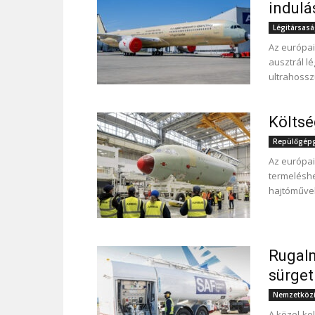
indulá
Légitársas
Az európai 
ausztrál l
ultrahosszú
Költsé
Repülőgépgy
Az európai
termeléshe
hajtóművek 
Rugal
sürget
Nemzetközi
A közel-kel