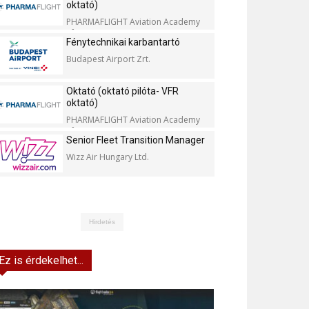
oktató)
PHARMAFLIGHT Aviation Academy
Kft.
Fénytechnikai karbantartó
Budapest Airport Zrt.
Oktató (oktató pilóta- VFR
oktató)
PHARMAFLIGHT Aviation Academy
Kft.
Senior Fleet Transition Manager
Wizz Air Hungary Ltd.
Hirdetés
Ez is érdekelhet...