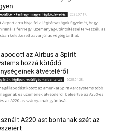
gyen
2025.07.17.
epülőtér - Ferihegy, magyar légiközlekedés
Airport arra hívja fel a légitársaságok figyelmét, hogy
 minimális ferihegyi üzemanyag-utántöltéssel tervezzék, az
ncban keletkezett zavar július végéig tarthat.
apodott az Airbus a Spirit
ystems hozzá kötődő
nységeinek átvételéről
2025.04.28.
ártók, légiipar, repülőgép-karbantartás
megállapodást kötött az amerikai Spirit Aerosystems több
agjának és üzemének átvételéről, beleértve az A350-es
és az A220-as szárnyainak gyártását.
asznált A220-ast bontanak szét az
észeiért