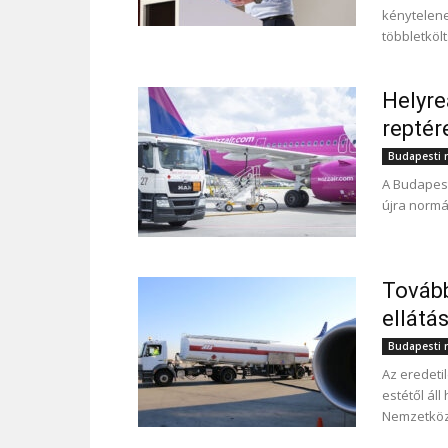
kénytelenek
többletköl
Helyre
reptér
Budapesti r
A Budapest
újra normá
Tovább
ellátá
Budapesti r
Az eredeti
estétől áll
Nemzetköz