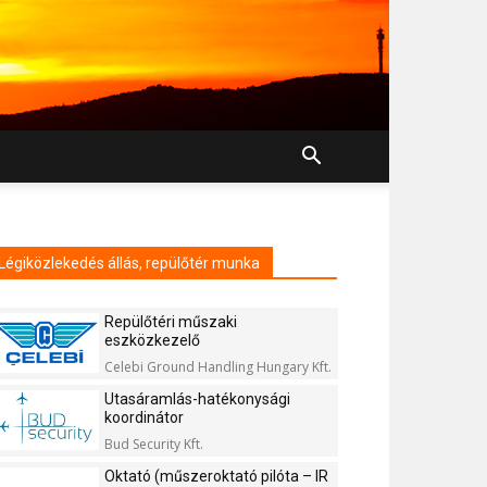
Légiközlekedés állás, repülőtér munka
Repülőtéri műszaki
eszközkezelő
Celebi Ground Handling Hungary Kft.
Utasáramlás-hatékonysági
koordinátor
Bud Security Kft.
Oktató (műszeroktató pilóta – IR