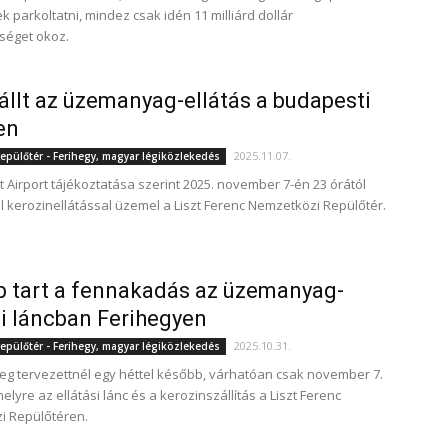
 parkoltatni, mindez csak idén 11 milliárd dollár
tséget okoz.
állt az üzemanyag-ellátás a budapesti
en
2025.11.07.
epülőtér - Ferihegy, magyar légiközlekedés
 Airport tájékoztatása szerint 2025. november 7-én 23 órától
l kerozinellátással üzemel a Liszt Ferenc Nemzetközi Repülőtér.
 tart a fennakadás az üzemanyag-
si láncban Ferihegyen
2025.10.31.
epülőtér - Ferihegy, magyar légiközlekedés
leg tervezettnél egy héttel később, várhatóan csak november 7.
 helyre az ellátási lánc és a kerozinszállítás a Liszt Ferenc
i Repülőtéren.