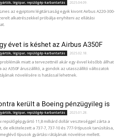
2025.04.09.
ártók, légiipar, repülőgép-karbantartás
 Lines az egyiptomi légitársaság egyik kivont Airbus A220-300-
erelt alkatrészekkel próbálja enyhíteni az ellátási
at.
gy évet is késhet az Airbus A350F
2025.02.18.
ártók, légiipar, repülőgép-karbantartás
i problémák miatt a tervezettnél akár egy évvel később állhat
 az A350F áruszállító, a gondok az utasszállító változatok
átájának növelésére is hatással lehetnek.
ntra került a Boeing pénzügyileg is
2025.01.28.
ártók, légiipar, repülőgép-karbantartás
i repülőgépgyártó 11,8 milliárd dollár veszteséggel zárta a
t, de elkötelezett a 737-7, 737-10 és 777-9 típusok tanúsítása,
 meglévő típusok gyártási rátájának növelése mellett.