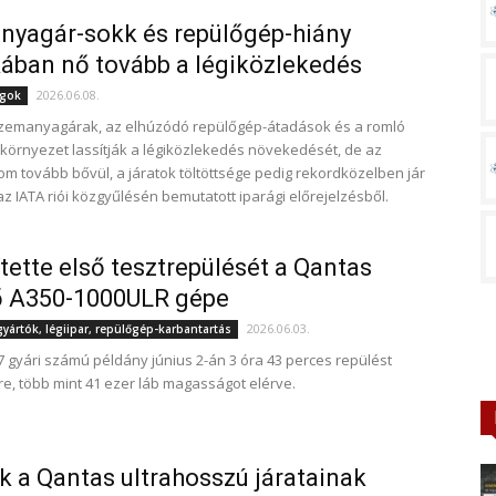
yagár-sokk és repülőgép-hiány
ában nő tovább a légiközlekedés
2026.06.08.
ágok
zemanyagárak, az elhúzódó repülőgép-átadások és a romló
környezet lassítják a légiközlekedés növekedését, de az
om tovább bővül, a járatok töltöttsége pedig rekordközelben jár
 az IATA riói közgyűlésén bemutatott iparági előrejelzésből.
ítette első tesztrepülését a Qantas
ő A350-1000ULR gépe
2026.06.03.
ártók, légiipar, repülőgép-karbantartás
 gyári számú példány június 2-án 3 óra 43 perces repülést
gre, több mint 41 ezer láb magasságot elérve.
k a Qantas ultrahosszú járatainak