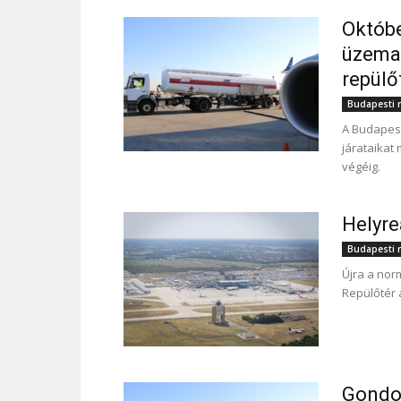
Októbe
üzeman
repülő
Budapesti r
A Budapest 
járataikat
végéig.
Helyre
Budapesti r
Újra a nor
Repülőtér 
Gondok