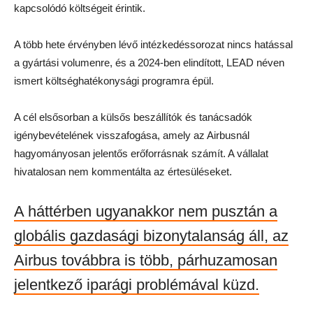
kapcsolódó költségeit érintik.
A több hete érvényben lévő intézkedéssorozat nincs hatással
a gyártási volumenre, és a 2024-ben elindított, LEAD néven
ismert költséghatékonysági programra épül.
A cél elsősorban a külsős beszállítók és tanácsadók
igénybevételének visszafogása, amely az Airbusnál
hagyományosan jelentős erőforrásnak számít. A vállalat
hivatalosan nem kommentálta az értesüléseket.
A háttérben ugyanakkor nem pusztán a
globális gazdasági bizonytalanság áll, az
Airbus továbbra is több, párhuzamosan
jelentkező iparági problémával küzd.