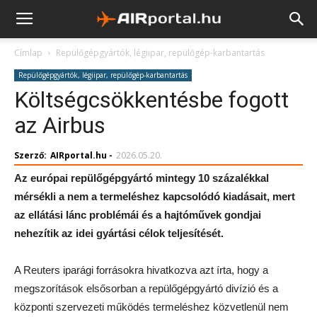
Címlap
Repülőgépgyártók, légiipar, repülőgép-karbantartás
Repülőgépgyártók, légiipar, repülőgép-karbantartás
Költségcsökkentésbe fogott
az Airbus
Szerző:
AIRportal.hu
-
2026.05.20.
Az európai repülőgépgyártó mintegy 10 százalékkal
mérsékli a nem a termeléshez kapcsolódó kiadásait, mert
az ellátási lánc problémái és a hajtóművek gondjai
nehezítik az idei gyártási célok teljesítését.
A Reuters iparági forrásokra hivatkozva azt írta, hogy a
megszorítások elsősorban a repülőgépgyártó divízió és a
központi szervezeti működés termeléshez közvetlenül nem