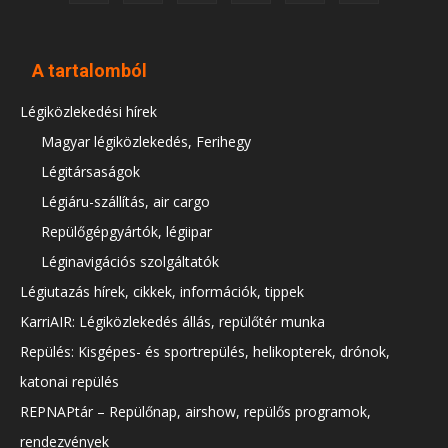
A tartalomból
Légiközlekedési hírek
Magyar légiközlekedés, Ferihegy
Légitársaságok
Légiáru-szállítás, air cargo
Repülőgépgyártók, légiipar
Léginavigációs szolgáltatók
Légiutazás hírek, cikkek, információk, tippek
KarriAIR: Légiközlekedés állás, repülőtér munka
Repülés: Kisgépes- és sportrepülés, helikopterek, drónok,
katonai repülés
REPNAPtár – Repülőnap, airshow, repülős programok,
rendezvények