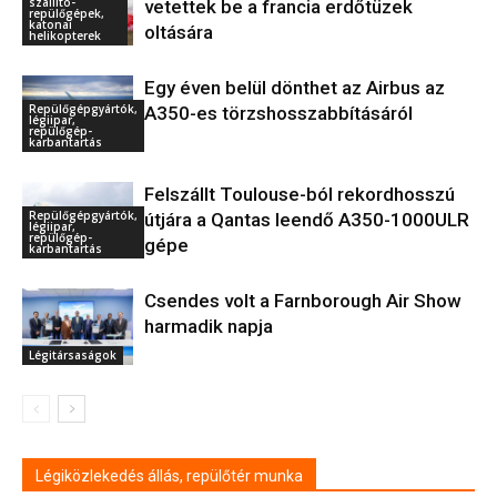
szállító-
vetettek be a francia erdőtüzek
repülőgépek,
katonai
oltására
helikopterek
Egy éven belül dönthet az Airbus az
Repülőgépgyártók,
A350-es törzshosszabbításáról
légiipar,
repülőgép-
karbantartás
Felszállt Toulouse-ból rekordhosszú
Repülőgépgyártók,
útjára a Qantas leendő A350-1000ULR
légiipar,
repülőgép-
gépe
karbantartás
Csendes volt a Farnborough Air Show
harmadik napja
Légitársaságok
Légiközlekedés állás, repülőtér munka