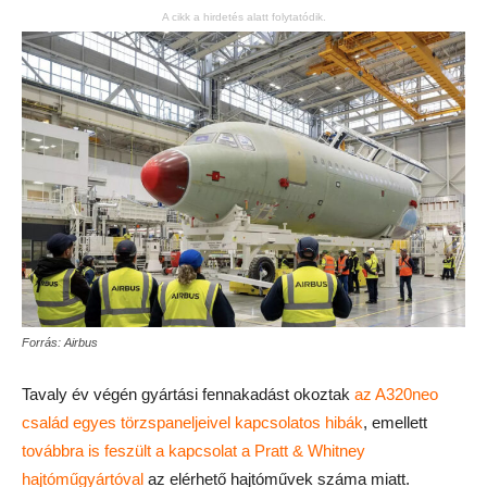
A cikk a hirdetés alatt folytatódik.
Forrás: Airbus
Tavaly év végén gyártási fennakadást okoztak
az A320neo
család egyes törzspaneljeivel kapcsolatos hibák
, emellett
továbbra is feszült a kapcsolat a Pratt & Whitney
hajtóműgyártóval
az elérhető hajtóművek száma miatt.