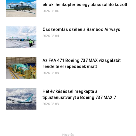
elnöki helikopter és egy utasszállító között
2026.08.06.
Összeomlás szélén a Bamboo Airways
2026.08.04.
Az FAA 471 Boeing 737 MAX vizsgálatát
rendelte el repedések miatt
2026.08.08.
Hét év késéssel megkapta a
típustanúsítványt a Boeing 737 MAX 7
2026.08.03.
Hirdetés