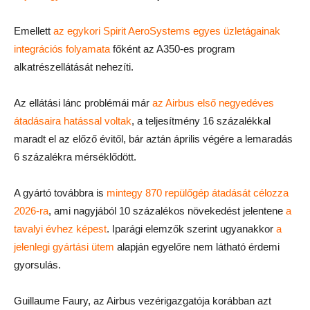
Emellett
az egykori Spirit AeroSystems egyes üzletágainak
integrációs folyamata
főként az A350-es program
alkatrészellátását nehezíti.
Az ellátási lánc problémái már
az Airbus első negyedéves
átadásaira hatással voltak
, a teljesítmény 16 százalékkal
maradt el az előző évitől, bár aztán április végére a lemaradás
6 százalékra mérséklődött.
A gyártó továbbra is
mintegy 870 repülőgép átadását célozza
2026-ra
, ami nagyjából 10 százalékos növekedést jelentene
a
tavalyi évhez képest
. Iparági elemzők szerint ugyanakkor
a
jelenlegi gyártási ütem
alapján egyelőre nem látható érdemi
gyorsulás.
Guillaume Faury, az Airbus vezérigazgatója korábban azt