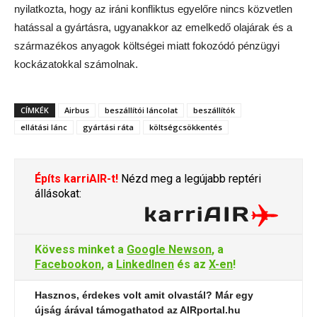
nyilatkozta, hogy az iráni konfliktus egyelőre nincs közvetlen
hatással a gyártásra, ugyanakkor az emelkedő olajárak és a
származékos anyagok költségei miatt fokozódó pénzügyi
kockázatokkal számolnak.
CÍMKÉK
Airbus
beszállítói láncolat
beszállítók
ellátási lánc
gyártási ráta
költségcsökkentés
Építs karriAIR-t!
Nézd meg a legújabb reptéri
állásokat:
Kövess minket a
Google Newson
, a
Facebookon
, a
LinkedInen
és az
X-en
!
Hasznos, érdekes volt amit olvastál? Már egy
újság árával támogathatod az AIRportal.hu