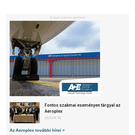
A rovat szakmai partnere
Fontos szakmai eseményen tárgyal az
Aeroplex
2026.06.18.
Az Aeroplex további hírei »