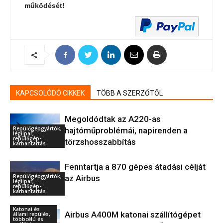
működését!
KAPCSOLÓDÓ CIKKEK
TÖBB A SZERZŐTŐL
Megoldódtak az A220-as
Repülőgépgyártók,
hajtóműproblémái, napirenden a
légiipar,
repülőgép-
törzshosszabbítás
karbantartás
Fenntartja a 870 gépes átadási célját
Repülőgépgyártók,
az Airbus
légiipar,
repülőgép-
karbantartás
Katonai és
Airbus A400M katonai szállítógépet
állami repülés,
többcélú és