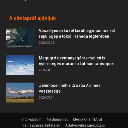
A címlapról ajánljuk
Veszélyesen közel került egymáshoz két
repülőgép a tokiói Haneda légterében
2026.08.05.
Megugró üzemanyagárak mellett is
nyereséges maradt a Lufthansa-csoport
2026.08.05.
Jelentősen nőtt a Croatia Airlines
vesztesége
2026.08.04.
Impresszum
Médiaajánlat
Media offer [ENG]
Felhasználási feltételek
Adatvédelmi tájékoztató