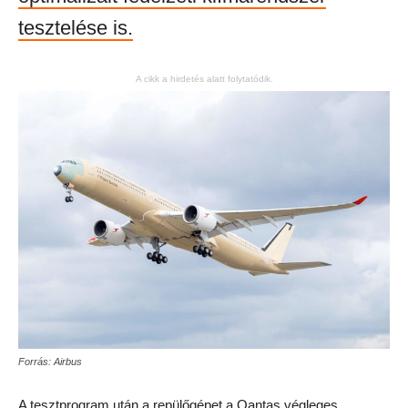
tesztelése is.
A cikk a hirdetés alatt folytatódik.
Forrás: Airbus
A tesztprogram után a repülőgépet a Qantas végleges