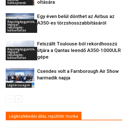
oltására
helikopterek
Egy éven belül dönthet az Airbus az
Repülőgépgyártók,
A350-es törzshosszabbításáról
légiipar,
repülőgép-
karbantartás
Felszállt Toulouse-ból rekordhosszú
Repülőgépgyártók,
útjára a Qantas leendő A350-1000ULR
légiipar,
repülőgép-
gépe
karbantartás
Csendes volt a Farnborough Air Show
harmadik napja
Légitársaságok
Légiközlekedés állás, repülőtér munka