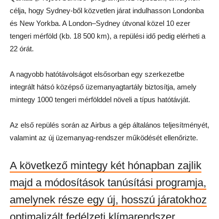
célja, hogy Sydney-ből közvetlen járat indulhasson Londonba
és New Yorkba. A London–Sydney útvonal közel 10 ezer
tengeri mérföld (kb. 18 500 km), a repülési idő pedig elérheti a
22 órát.
A nagyobb hatótávolságot elsősorban egy szerkezetbe
integrált hátsó középső üzemanyagtartály biztosítja, amely
mintegy 1000 tengeri mérfölddel növeli a típus hatótávját.
Az első repülés során az Airbus a gép általános teljesítményét,
valamint az új üzemanyag-rendszer működését ellenőrizte.
A következő mintegy két hónapban zajlik
majd a módosítások tanúsítási programja,
amelynek része egy új, hosszú járatokhoz
optimalizált fedélzeti klímarendszer