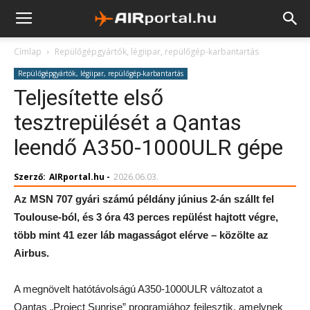
Címlap
Repülőgépgyártók, légiipar, repülőgép-karbantartás
Repülőgépgyártók, légiipar, repülőgép-karbantartás
Teljesítette első
tesztrepülését a Qantas
leendő A350-1000ULR gépe
Szerző:
AIRportal.hu
-
2026.06.03.
Az MSN 707 gyári számú példány június 2-án szállt fel
Toulouse-ból, és 3 óra 43 perces repülést hajtott végre,
több mint 41 ezer láb magasságot elérve – közölte az
Airbus.
A megnövelt hatótávolságú A350-1000ULR változatot a
Qantas „Project Sunrise” programjához fejlesztik, amelynek