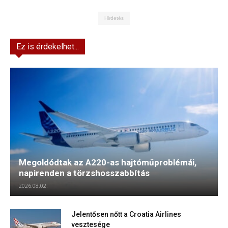
Hirdetés
Ez is érdekelhet...
Megoldódtak az A220-as hajtóműproblémái,
napirenden a törzshosszabbítás
2026.08.02.
Jelentősen nőtt a Croatia Airlines
vesztesége