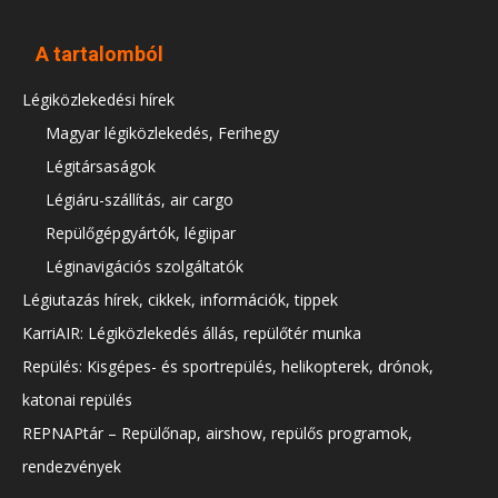
A tartalomból
Légiközlekedési hírek
Magyar légiközlekedés, Ferihegy
Légitársaságok
Légiáru-szállítás, air cargo
Repülőgépgyártók, légiipar
Léginavigációs szolgáltatók
Légiutazás hírek, cikkek, információk, tippek
KarriAIR: Légiközlekedés állás, repülőtér munka
Repülés: Kisgépes- és sportrepülés, helikopterek, drónok,
katonai repülés
REPNAPtár – Repülőnap, airshow, repülős programok,
rendezvények