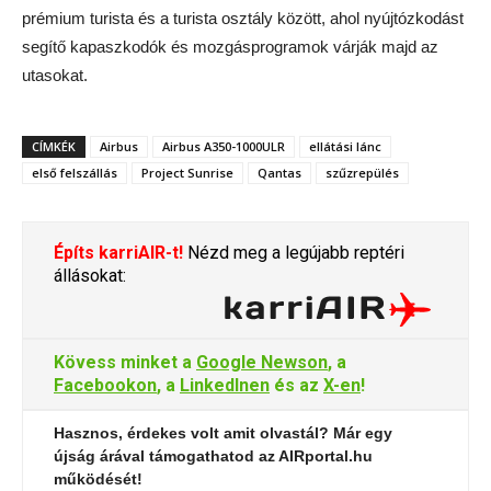
prémium turista és a turista osztály között, ahol nyújtózkodást
segítő kapaszkodók és mozgásprogramok várják majd az
utasokat.
CÍMKÉK
Airbus
Airbus A350-1000ULR
ellátási lánc
első felszállás
Project Sunrise
Qantas
szűzrepülés
Építs karriAIR-t!
Nézd meg a legújabb reptéri
állásokat:
Kövess minket a
Google Newson
, a
Facebookon
, a
LinkedInen
és az
X-en
!
Hasznos, érdekes volt amit olvastál? Már egy
újság árával támogathatod az AIRportal.hu
működését!