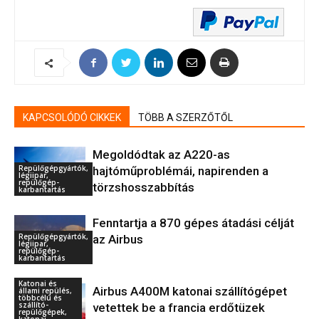
KAPCSOLÓDÓ CIKKEK
TÖBB A SZERZŐTŐL
Megoldódtak az A220-as
Repülőgépgyártók,
hajtóműproblémái, napirenden a
légiipar,
repülőgép-
törzshosszabbítás
karbantartás
Fenntartja a 870 gépes átadási célját
Repülőgépgyártók,
az Airbus
légiipar,
repülőgép-
karbantartás
Katonai és
Airbus A400M katonai szállítógépet
állami repülés,
többcélú és
szállító-
vetettek be a francia erdőtüzek
repülőgépek,
katonai