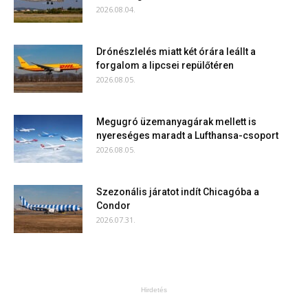
2026.08.04.
Drónészlelés miatt két órára leállt a
forgalom a lipcsei repülőtéren
2026.08.05.
Megugró üzemanyagárak mellett is
nyereséges maradt a Lufthansa-csoport
2026.08.05.
Szezonális járatot indít Chicagóba a
Condor
2026.07.31.
Hirdetés