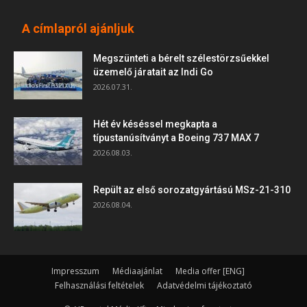
A címlapról ajánljuk
Megszünteti a bérelt szélestörzsűekkel
üzemelő járatait az Indi Go
2026.07.31.
Hét év késéssel megkapta a
típustanúsítványt a Boeing 737 MAX 7
2026.08.03.
Repült az első sorozatgyártású MSz-21-310
2026.08.04.
Impresszum
Médiaajánlat
Media offer [ENG]
Felhasználási feltételek
Adatvédelmi tájékoztató