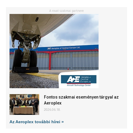
A rovat szakmai partnere
Fontos szakmai eseményen tárgyal az
Aeroplex
2026.06.18.
Az Aeroplex további hírei »