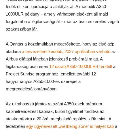
fedélzeti konfigurációjára alakítják át. A második A350-
1000ULR példány – amely várhatóan elsőként áll majd
forgalomba a légitársaságnál – már az összeszerelés végső
szakaszában jár.
A Qantas a közelmúltban megerősítette, hogy az első gép
átadása
a tervezettnél később, 2027 áprilisában várható
az
Airbus ellátási láncban jelentkező problémái miatt. A
légitársaság összesen
12 darab A350-1000ULR-t rendelt
a
Project Sunrise programhoz, emellett további 12
hagyományos A350-1000-es szerepel a
megrendelésállományában.
Az ultrahosszú járatokra szánt A350-esek prémium
kabinelrendezést kapnak, külön figyelmet fordítva az
utaskomfortra a 20 órát meghaladó repülési idők miatt. A
fedélzeten
egy úgynevezett „wellbeing zone” is helyet kap
a