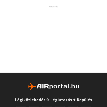
Hirdetés
Légiközlekedés ✈ Légiutazás ✈ Repülés