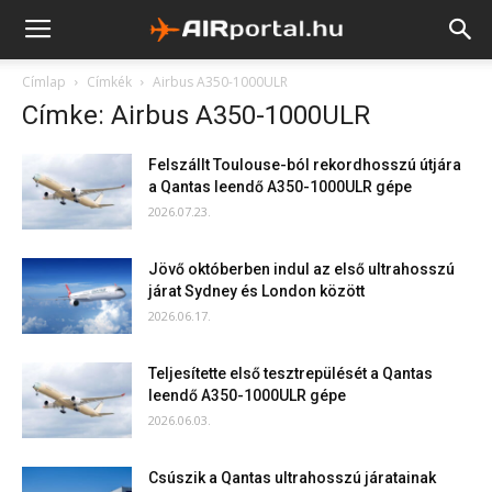
Címlap
Címkék
Airbus A350-1000ULR
Címke: Airbus A350-1000ULR
Felszállt Toulouse-ból rekordhosszú útjára
a Qantas leendő A350-1000ULR gépe
2026.07.23.
Jövő októberben indul az első ultrahosszú
járat Sydney és London között
2026.06.17.
Teljesítette első tesztrepülését a Qantas
leendő A350-1000ULR gépe
2026.06.03.
Csúszik a Qantas ultrahosszú járatainak