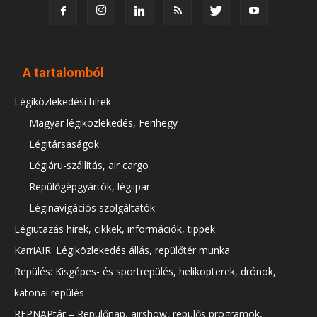
A tartalomból
Légiközlekedési hírek
Magyar légiközlekedés, Ferihegy
Légitársaságok
Légiáru-szállítás, air cargo
Repülőgépgyártók, légiipar
Léginavigációs szolgáltatók
Légiutazás hírek, cikkek, információk, tippek
KarriAIR: Légiközlekedés állás, repülőtér munka
Repülés: Kisgépes- és sportrepülés, helikopterek, drónok,
katonai repülés
REPNAPtár – Repülőnap, airshow, repülős programok,