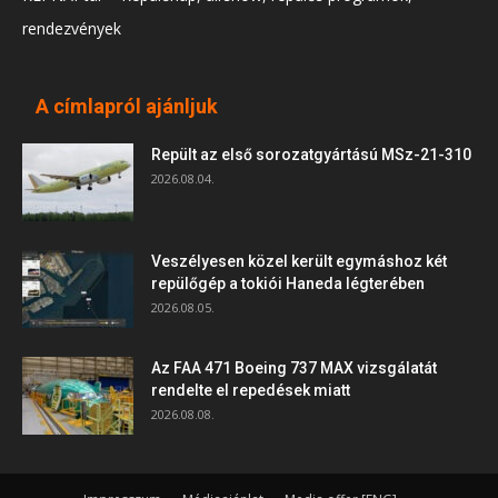
rendezvények
A címlapról ajánljuk
Repült az első sorozatgyártású MSz-21-310
2026.08.04.
Veszélyesen közel került egymáshoz két
repülőgép a tokiói Haneda légterében
2026.08.05.
Az FAA 471 Boeing 737 MAX vizsgálatát
rendelte el repedések miatt
2026.08.08.