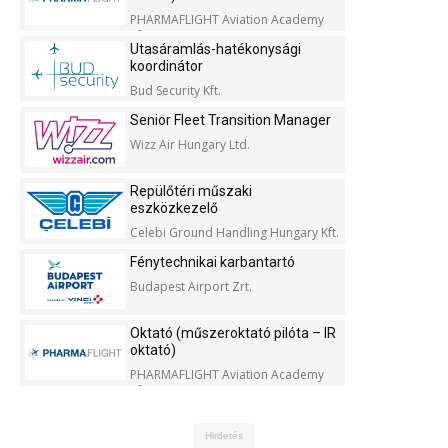
PHARMAFLIGHT Aviation Academy
Kft.
Utasáramlás-hatékonysági
koordinátor
Bud Security Kft.
Senior Fleet Transition Manager
Wizz Air Hungary Ltd.
Repülőtéri műszaki
eszközkezelő
Celebi Ground Handling Hungary Kft.
Fénytechnikai karbantartó
Budapest Airport Zrt.
Oktató (műszeroktató pilóta – IR
oktató)
PHARMAFLIGHT Aviation Academy
Kft.
Hirdetés