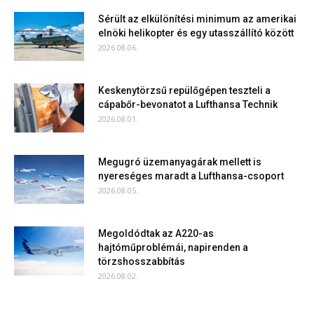
Sérült az elkülönítési minimum az amerikai
elnöki helikopter és egy utasszállító között
2026.08.06.
Keskenytörzsű repülőgépen teszteli a
cápabőr-bevonatot a Lufthansa Technik
2026.08.01.
Megugró üzemanyagárak mellett is
nyereséges maradt a Lufthansa-csoport
2026.08.05.
Megoldódtak az A220-as
hajtóműproblémái, napirenden a
törzshosszabbítás
2026.08.02.