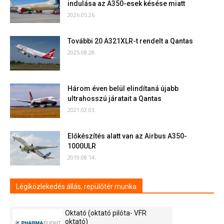
indulása az A350-esek késése miatt
2026.05.26.
További 20 A321XLR-t rendelt a Qantas
2025.08.28.
Három éven belül elindítaná újabb
ultrahosszú járatait a Qantas
2021.02.03.
Előkészítés alatt van az Airbus A350-
1000ULR
2019.08.14.
Légiközlekedés állás, repülőtér munka
Oktató (oktató pilóta- VFR
oktató)