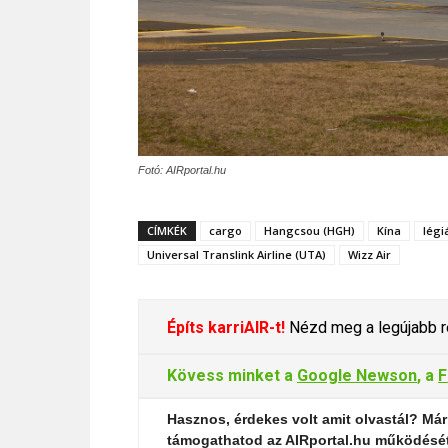
Fotó: AIRportal.hu
CÍMKÉK
cargo
Hangcsou (HGH)
Kína
légi
Universal Translink Airline (UTA)
Wizz Air
Építs karriAIR-t!
Nézd meg a legújabb re
Kövess minket a
Google Newson
, a
F
Hasznos, érdekes volt amit olvastál? Már
támogathatod az AIRportal.hu működésé