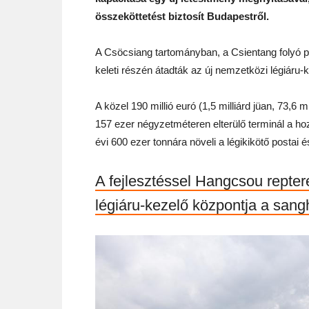
összeköttetést biztosít Budapestről.
A Csöcsiang tartományban, a Csientang folyó 
keleti részén átadták az új nemzetközi légiáru-k
A közel 190 millió euró (1,5 milliárd jüan, 73,6
157 ezer négyzetméteren elterülő terminál a hoz
évi 600 ezer tonnára növeli a légikikötő postai 
A fejlesztéssel Hangcsou repter
légiáru-kezelő központja a sang