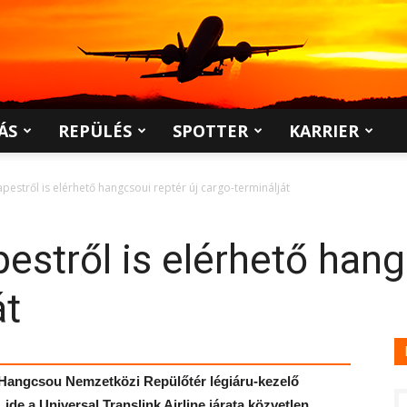
ÁS
REPÜLÉS
SPOTTER
KARRIER
pestről is elérhető hangcsoui reptér új cargo-terminálját
estről is elérhető hang
át
i Hangcsou Nemzetközi Repülőtér légiáru-kezelő
ide a Universal Translink Airline járata közvetlen