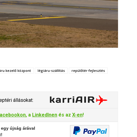
áru kezelő központ
légiáru-szállítás
repülőtér-fejlesztés
ptéri állásokat:
acebookon
, a
LinkedInen
és az
X-en
!
 egy újság árával
t!