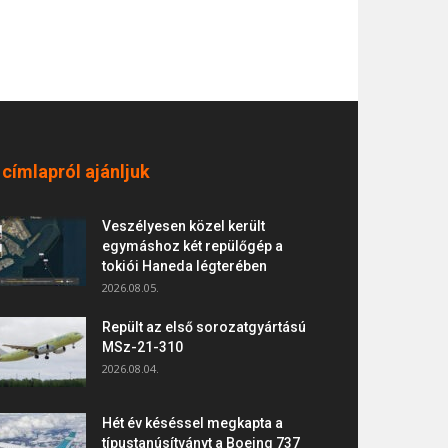
 címlapról ajánljuk
Veszélyesen közel került
egymáshoz két repülőgép a
tokiói Haneda légterében
2026.08.05.
Repült az első sorozatgyártású
MSz-21-310
2026.08.04.
Hét év késéssel megkapta a
típustanúsítványt a Boeing 737