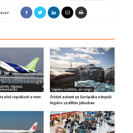
ával!
rtók, légiipar,
arbantartás
Légiáru-szállítás, air cargo
a első repülését a mini-
Óriásit zuhant az Európába irányuló
légiáru-szállítás júliusban