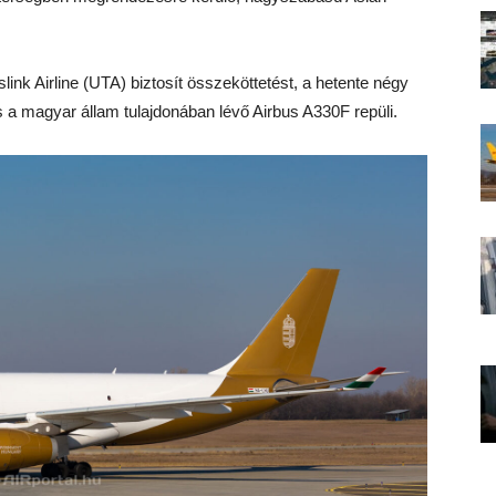
nk Airline (UTA) biztosít összeköttetést, a hetente négy
s a magyar állam tulajdonában lévő Airbus A330F repüli.