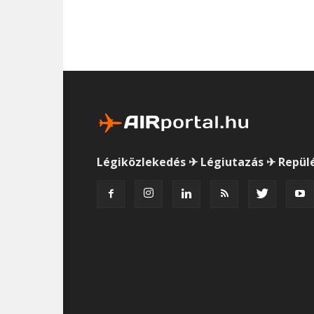
Légiközlekedés ✈ Légiutazás ✈ Repül