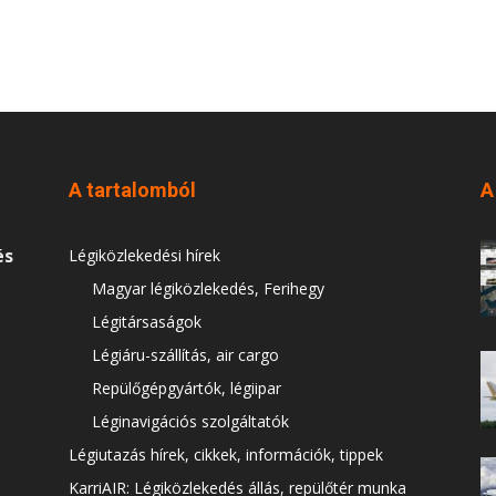
A tartalomból
A
és
Légiközlekedési hírek
Magyar légiközlekedés, Ferihegy
Légitársaságok
Légiáru-szállítás, air cargo
Repülőgépgyártók, légiipar
Léginavigációs szolgáltatók
Légiutazás hírek, cikkek, információk, tippek
KarriAIR: Légiközlekedés állás, repülőtér munka