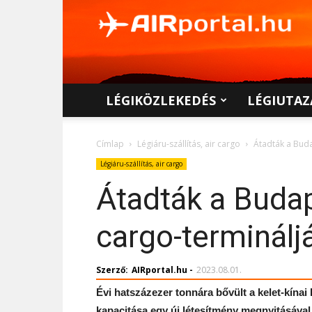
AIRportal.hu
LÉGIKÖZLEKEDÉS
LÉGIUTAZ
Címlap
Légiáru-szállítás, air cargo
Átadták a Buda
Légiáru-szállítás, air cargo
Átadták a Budap
cargo-terminálj
Szerző:
AIRportal.hu
-
2023.08.01.
Évi hatszázezer tonnára bővült a kelet-kína
kapacitása egy új létesítmény megnyitásával, 