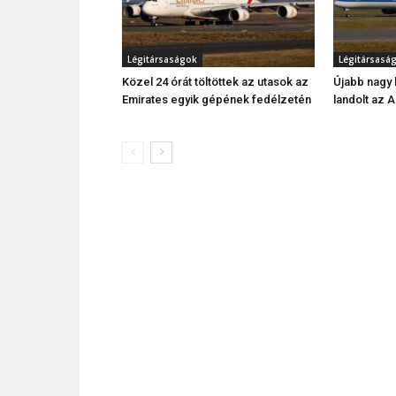
Légitársaságok
Légitársasá
Közel 24 órát töltöttek az utasok az
Újabb nagy 
Emirates egyik gépének fedélzetén
landolt az A