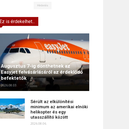
Hirdetés
Ez is érdekelhet...
Augusztus 7-ig dönthetnek az
Easyjet felvásárlásáról az érdeklődő
befektetők
2026.08.03.
Sérült az elkülönítési
minimum az amerikai elnöki
helikopter és egy
utasszállító között
2026.08.06.