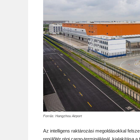
Forrás: Hangzhou Airport
Az intelligens raktározási megoldásokkal felsze
repülőtér régi cargo-termináljánál, kialakítás