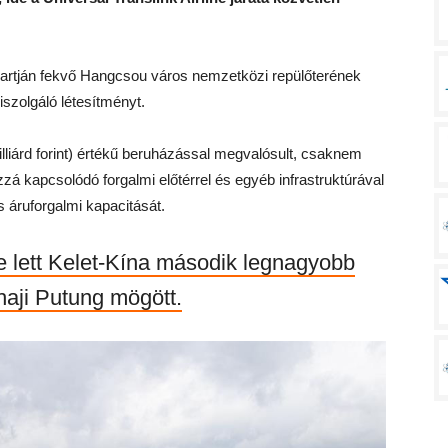
partján fekvő Hangcsou város nemzetközi repülőterének
iszolgáló létesítményt.
 milliárd forint) értékű beruházással megvalósult, csaknem
zá kapcsolódó forgalmi előtérrel és egyéb infrastruktúrával
és áruforgalmi kapacitását.
e lett Kelet-Kína második legnagyobb
haji Putung mögött.