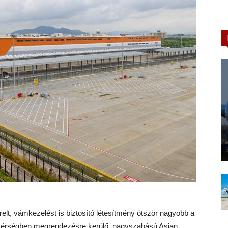
relt, vámkezelést is biztosító létesítmény ötször nagyobb a
a a térségben megrendezésre kerülő, nagyszabású Asian