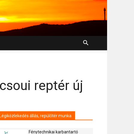
csoui reptér új
Légiközlekedés állás, repülőtér munka
Fénytechnikai karbantartó