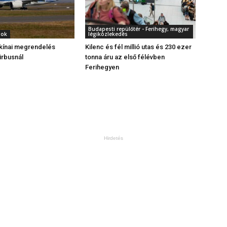
Budapesti repülőtér - Ferihegy, magyar
gok
légiközlekedés
kínai megrendelés
Kilenc és fél millió utas és 230 ezer
irbusnál
tonna áru az első félévben
Ferihegyen
Hirdetés