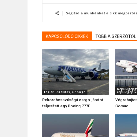
Segítsd a munkánkat a cikk megosztás
KAPCSOLÓDÓ CIKKEK
TÖBB A SZERZŐTŐL
Repülőgépgyá
Légiáru-szállítás, air cargo
repülőgép-k
Rekordhosszúságú cargo-járatot
Végrehajtott
teljesített egy Boeing 777F
Comac